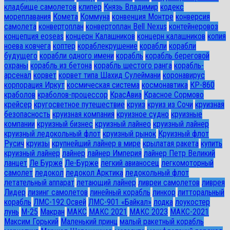
кладбище самолетов
клипер
Князь Владимир
кодекс
мореплавания
Комета
Коммуна
конвенция Монтре
конверсия
самолета
конвертоплан
конвертоплан Bell Nexus
контейнеровоз
концепция eoseas
концерн Калашников
концерн калашников
копия
ноева ковчега
коптер
кораблекрушение
корабли
корабли
будущего
корабли одного имени
корабль
корабль береговой
охраны
корабль из бетона
корабль шестого ранга
корабль-
арсенал
корвет
корвет типа Шахид Сулеймани
коронавирус
корпорация Иркут
космическая система
космонавтика
КР-860
краболов
краболов-процессор
КрасАвиа
Красное Сормово
крейсер
кругосветное путешествие
круиз
круиз из Сочи
круизная
безопасность
круизная компания
круизное судно
круизные
компании
круизный бизнес
круизный лайнео
круизный лайнер
круизный ледокольный флот
круизный рынок
Круизный флот
Русич
круизы
крупнейший лайнер в мире
крылатая ракета
купить
круизный лайнер
лайнер
лайнер Империя
лайнер Петр Великий
ланцет
Ле Бурже
Ле-Бурже
легкий авианосец
легкомоторный
самолет
ледокол
ледокол Арктика
ледокольный флот
летательный аппарат
летающий лайнер
ливреи самолетов
ливрея
Лидер
лизинг самолетов
линейный корабль
линкор
литторальный
корабль
ЛМС-192 Освей
ЛМС-901 «Байкал»
лодка
лоукостер
лунь
М-25
Макран
МАКС
МАКС 2021
МАКС 2023
МАКС-2021
Максим Горький
Маленький принц
малый ракетный корабль