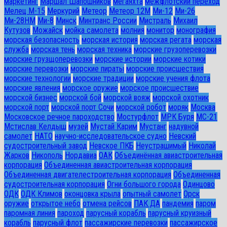
маркетинг
Маршал Шапошников
мегаяхта
межфлотский переход
Мелец М-15
Меркурий
Метеор
Метеор 12М
Ми-12
Ми-26
Ми-28HM
Ми-8
Минск
Минтранс России
Мистраль
Михаил
Кутузов
Можайск
мойка самолета
молния
монитор
монография
морская безопасность
морская история
морская регата
морская
служба
морская тень
морская техника
морские грузоперевозки
морские грузщоперевозки
морские истории
морские котики
морские перевозки
морские пираты
морские происшествия
морские технологии
морские традиции
морские учения флота
морские явления
морское оружие
морское происшествие
морской бизнес
морской бой
морской вояж
морской охотник
морской порт
морской порт Сочи
морской робот
моряк
Москва
Московское речное пароходство
Мостурфлот
МРК Буря
МС-21
Мстислав Келдыш
музей
Мустай Карим
Мустанг
надувной
самолет
НАТО
научно-исследовательское судно
Невский
судостроительный завод
Невское ПКБ
Неустрашимый
Николай
Жарков
Никополь
Нордавиа
ОАК
Объединённая авиастроительная
корпорация
Объединенная авиастроительная корпорация
Объединенная двигателестроительная корпорация
Объединенная
судостроительная корпорация
Огни большого города
Одинцово
ОДК
ОДК Климов
оконцовка крыла
опытный самолет
Орск
оружие
открытое небо
отмена рейсов
ПАК ДА
пандемия
паром
паромная линия
пароход
парусный корабль
парусный круизный
корабль
парусный флот
пассажирские перевозки
пассажирское