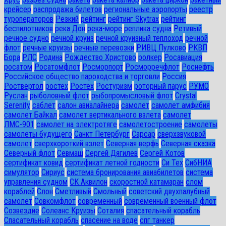
крейсер
распродажа билетов
региональные аэропорты
реестр
туроператоров
Резкий
рейтинг
рейтинг Skytrax
рейтинг
беспилотников
река Дон
река-море
реплика судна
Ретивый
речное судно
речной круиз
речной круизный теплоход
речной
флот
речные круизы
речные перевозки
РИВЦ Пулково
РКВП
Бора
РЛС
Родина
Рождество Христово
ролкер
Росавиация
росатом
Росатомфлот
Росморпорт
Росморречфлот
Роснефть
Российское общество пароходства и торговли
Россия
Роствертол
ростех
Ростех
Ростуризм
роторный парус
РУМО
Руслан
рыболовный флот
рыбопромысловый флот
Сrystal
Serenity
саблет
салон авиалайнера
самолет
самолет амфибия
самолет Байкал
самолет вертикального взлета
самолет
ЛМС-901
самолет на электротяге
самолетостроение
самолеты
самолеты будущего
Санкт Петербург
Сарсар
сверхзвуковой
самолет
сверхкороткий взлет
Северная верфь
Северная сказка
Северный флот
Севмаш
Сергей Дягилев
Сергей Котов
сертификат ковид
сертификат летной годности
Си Тех
СибНИА
симулятор
Сириус
система бронирования авиабилетов
система
управления судном
СК Аквилон
скоростной катамаран
слом
кораблей
Слон
Сметливый
Смольный
советский двухпалубный
самолет
Совкомфлот
современный
современный военный флот
Созвездие
Солеанс Круизы
Соталия
спасательный корабль
Спасательный корабль
спасение на воде
спг танкер