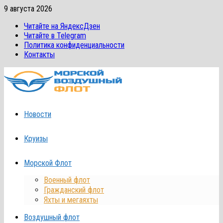
Перейти
9 августа 2026
к
Читайте на ЯндексДзен
содержимому
Читайте в Telegram
Политика конфиденциальности
Контакты
Новости
Круизы
Морской Флот
Военный флот
Гражданский флот
Яхты и мегаяхты
Воздушный флот