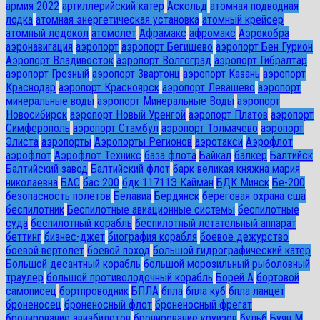
армия 2022
артиллерийский катер
Аскольд
атомная подводная
лодка
атомная энергетическая установка
атомный крейсер
атомный ледокол
атомолет
Афрамакс
афромакс
Аэрокобра
аэронавигация
аэропорт
аэропорт Бегишево
аэропорт Бен Гурион
Аэропорт Владивосток
аэропорт Волгоград
аэропорт Гибралтар
аэропорт Грозный
аэропорт Звартонц
аэропорт Казань
аэропорт
Краснодар
аэропорт Красноярск
аэропорт Левашево
аэропорт
минеральные воды
аэропорт Минеральные Воды
аэропорт
Новосибирск
аэропорт Новый Уренгой
аэропорт Платов
аэропорт
Симферополь
аэропорт Стамбул
аэропорт Толмачево
аэропорт
Элиста
аэропорты
Аэропорты Регионов
аэротакси
Аэрофлот
аэрофлот
Аэрофлот Техникс
база флота
Байкал
балкер
Балтийск
Балтийский завод
Балтийский флот
барк великая княжна мария
николаевна
БАС
бас 200
бдк 11711Э Кайман
БДК Минск
Бе-200
безопасность полетов
Белавиа
Бердянск
береговая охрана сша
беспилотник
Беспилотные авиационные системы
беспилотные
суда
беспилотный корабль
беспилотный летательный аппарат
беттинг
бизнес-джет
биография корабля
боевое дежурство
боевой вертолет
боевой поход
большой гидрографический катер
Большой десантный корабль
большой морозильный рыболовный
траулер
большой противолодочный корабль
Борей А
бортовой
самописец
бортпроводник
БПЛА
бпла
бпла куб
бпла ланцет
броненосец
броненосный флот
броненосный фрегат
бронирование авиабилетов
бронирование круизов
бульб
Буян М