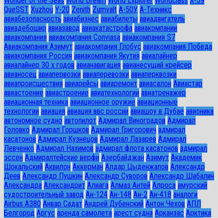
Wonder of the Seas
World Dream
World Explorer
Worldclass
X-59
QueSST
Xuzhou
Y-20
Zenith
Zumvalt
А-50У
А-Техникс
авиабезопасность
авиабизнес
авиабилеты
авиадвигатель
авиадебошир
авиазавод
авиакатастрофа
авиакомпании
авиакомпания
авиакомпания Conviasa
авиакомпания S7
Авиакомпания Азимут
авиакомпания Глобус
авиакомпания Победа
авиакомпания Россия
авиакомпания Якутия
авиалайнер
авиалайнер 30 х годов
авианавигация
авианесущий крейсер
авианосец
авиапервозки
авиаперевозки
авиаперквозки
авиапроисшествия
авиарейсы
авиаремонт
авиасалон
Авиастар
авиастоение
авиастроение
авиатехнологии
авиатренажер
авиационная техника
авиационное оружие
авиационные
технологии
авиация
авиация ввс россии
авиашоу в Дубае
авионика
автономное судно
автопилот
Адмирал Виноградов
Адмирал
Головко
Адмирал Горшков
Адмирал Григорович
адмирал
касатонов
Адмирал Кузнецов
Адмирал Лазарев
Адмирал
Левченко
Адмирал Нахимов
адмирал флота касатонов
адмирал
эссен
Адмиралтейские верфи
Азербайджан
Азимут
Академик
Шокальский
Аквилон
Аккерман
Алдар Цыденжапов
Александр
Деев
Александр Пушкин
Александр Суворов
Александр Шабалин
Александра
Александрит
Алиага
Алмаз Антей
Алроса
амурский
судостроительный завод
Ан-124
Ан-148
Ан-2
Ан-418
аналоги
Airbus A380
Анвар Садат
Андрей Дубенский
Антон Чехов
АПЛ
Белгород
Аргус
аренда самолета
арест судна
Арканзас
Арктика