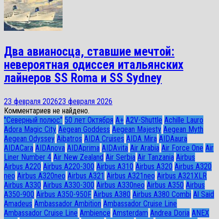
Два авианосца, ставшие мечтой:
невероятная одиссея итальянских
лайнеров SS Roma и SS Sydney
23 февраля 2026
23 февраля 2026
Комментариев не найдено.
"Северный полюс"
50 лет Октября
A+
A2V-Shuttle
Achille Lauro
Adora Magic City
Aegean Goddess
Aegean Majesty
Aegean Myth
Aegean Odyssey
Aibatros
AIDA Cruises
AIDA Mira
AIDAaura
AIDACara
AIDAnova
AIDAprima
AIDAvita
Air Arabia
Air Force One
Air
Liner Number 4
Air New Zealand
Air Serbia
Air Tanzania
Airbus
Airbus A220
Airbus A220-300
Airbus A310
Airbus A320
Airbus A320
neo
Airbus A320neo
Airbus A321
Airbus A321neo
Airbus A321XLR
Airbus A330
Airbus A330-300
Airbus A330neo
Airbus A350
Airbus
A350-900
Airbus A350-950F
Airbus A380
Airbus A380 Combi
Al Said
Amadeus
Ambassador Ambition
Ambassador Cruise Line
Ambassador Сruise Line
Ambience
Amsterdam
Andrea Doria
ANEX