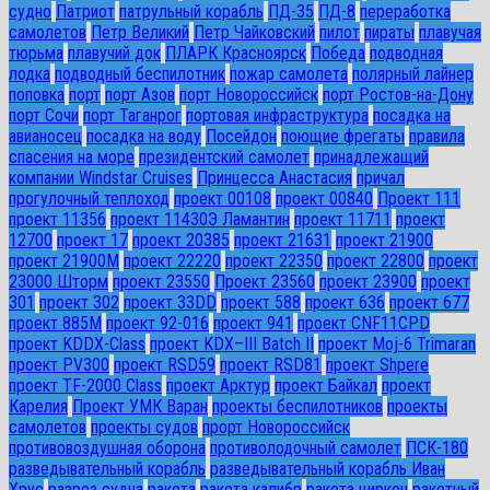
судно
Патриот
патрульный корабль
ПД-35
ПД-8
переработка
самолетов
Петр Великий
Петр Чайковский
пилот
пираты
плавучая
тюрьма
плавучий док
ПЛАРК Красноярск
Победа
подводная
лодка
подводный беспилотник
пожар самолета
полярный лайнер
поповка
порт
порт Азов
порт Новороссийск
порт Ростов-на-Дону
порт Сочи
порт Таганрог
портовая инфраструктура
посадка на
авианосец
посадка на воду
Посейдон
поющие фрегаты
правила
спасения на море
президентский самолет
принадлежащий
компании Windstar Cruises
Принцесса Анастасия
причал
прогулочный теплоход
проект 00108
проект 00840
Проект 111
проект 11356
проект 11430Э Ламантин
проект 11711
проект
12700
проект 17
проект 20385
проект 21631
проект 21900
проект 21900М
проект 22220
проект 22350
проект 22800
проект
23000 Шторм
проект 23550
Проект 23560
проект 23900
проект
301
проект 302
проект 33DD
проект 588
проект 636
проект 677
проект 885М
проект 92-016
проект 941
проект CNF11CPD
проект KDDX-Class
проект KDX–III Batch II
проект Moj-6 Trimaran
проект PV300
проект RSD59
проект RSD81
проект Shpere
проект TF-2000 Class
проект Арктур
проект Байкал
проект
Карелия
Проект УМК Варан
проекты беспилотников
проекты
самолетов
проекты судов
прорт Новороссийск
противовоздушная оборона
противолодочный самолет
ПСК-180
разведывательный корабль
разведывательный корабль Иван
Хрус
разрез судна
ракета
ракета калибр
ракета циркон
ракетный