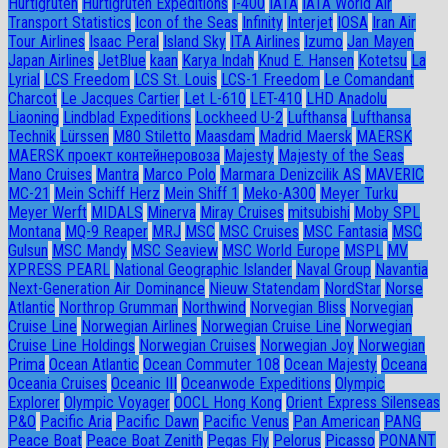
Hurtigruten
Hurtigruten Expeditions
I-400
IATA
IATA World Air
Transport Statistics
Icon of the Seas
Infinity
Interjet
IOSA
Iran Air
Tour Airlines
Isaac Peral
Island Sky
ITA Airlines
Izumo
Jan Mayen
Japan Airlines
JetBlue
kaan
Karya Indah
Knud E. Hansen
Kotetsu
La
Lyrial
LCS Freedom
LCS St. Louis
LCS-1 Freedom
Le Comandant
Charcot
Le Jacques Cartier
Let L-610
LET-410
LHD Anadolu
Liaoning
Lindblad Expeditions
Lockheed U-2
Lufthansa
Lufthansa
Technik
Lürssen
M80 Stiletto
Maasdam
Madrid Maersk
MAERSK
MAERSK проект контейнеровоза
Majesty
Majesty of the Seas
Mano Cruises
Mantra
Marco Polo
Marmara Denizcilik AS
MAVERIC
MC-21
Mein Schiff Herz
Mein Shiff 1
Meko-A300
Meyer Turku
Meyer Werft
MIDALS
Minerva
Miray Cruises
mitsubishi
Moby SPL
Montana
MQ-9 Reaper
MRJ
MSC
MSC Cruises
MSC Fantasia
MSC
Gulsun
MSC Mandy
MSC Seaview
MSC World Europe
MSPL
MV
XPRESS PEARL
National Geographic Islander
Naval Group
Navantia
Next-Generation Air Dominance
Nieuw Statendam
NordStar
Norse
Atlantic
Northrop Grumman
Northwind
Norvegian Bliss
Norvegian
Cruise Line
Norwegian Airlines
Norwegian Cruise Line
Norwegian
Cruise Line Holdings
Norwegian Cruises
Norwegian Joy
Norwegian
Prima
Ocean Atlantic
Ocean Commuter 108
Ocean Majesty
Oceana
Oceania Cruises
Oceanic III
Oceanwode Expeditions
Olympic
Explorer
Olympic Voyager
OOCL Hong Kong
Orient Express Silenseas
P&O
Pacific Aria
Pacific Dawn
Pacific Venus
Pan American
PANG
Peace Boat
Peace Boat Zenith
Pegas Fly
Pelorus
Picasso
PONANT