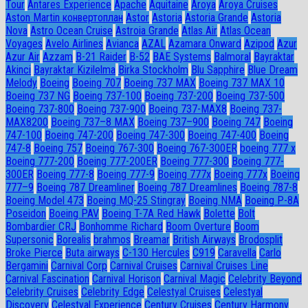
Tour
Antares Experience
Apache
Aquitaine
Aroya
Aroya Cruises
Aston Martin конвертоплан
Astor
Astoria
Astoria Grande
Astoria
Nova
Astro Ocean Cruise
Astroia Grande
Atlas Air
Atlas Ocean
Voyages
Avelo Airlines
Avianca
AZAL
Azamara Onward
Azipod
Azur
Azur Air
Azzam
B-21 Raider
B-52
BAE Systems
Balmoral
Bayraktar
Akinci
Bayraktar Kizilelma
Birka Stockholm
Blu Sapphire
Blue Dream
Melody
Boeing
Boeing 707
Boeing 737 MAX
Boeing 737 MAX 10
Boeing 737 NG
Boeing 737-100
Boeing 737-200
Boeing 737-500
Boeing 737-800
Boeing 737-900
Boeing 737-MAX8
Boeing 737-
MAX8200
Boeing 737–8 MAX
Boeing 737–900
Boeing 747
Boeing
747-100
Boeing 747-200
Boeing 747-300
Boeing 747-400
Boeing
747-8
Boeing 757
Boeing 767-300
Boeing 767-300ER
boeing 777 x
Boeing 777-200
Boeing 777-200ER
Boeing 777-300
Boeing 777-
300ER
Boeing 777-8
Boeing 777-9
Boeing 777x
Boeing 777х
Boeing
777–9
Boeing 787 Dreamliner
Boeing 787 Dreamlines
Boeing 787-8
Boeing Model 473
Boeing MQ-25 Stingray
Boeing NMA
Boeing P-8A
Poseidon
Boeing PAV
Boeing T-7A Red Hawk
Bolette
Bolt
Bombardier CRJ
Bonhomme Richard
Boom Overture
Boom
Supersonic
Borealis
brahmos
Breamar
British Airways
Brodosplit
Broke Pierce
Buta airways
C-130 Hercules
C919
Caravella
Carlo
Bergamini
Carnival Corp
Carnival Cruises
Carnival Cruises Line
Carnival Fascination
Carnival Horison
Carnival Magic
Celebrity Beyond
Celebrity Cruises
Celebrity Edge
Celestyal Cruises
Celestyal
Discovery
Celestyal Experience
Century Cruises
Century Harmony