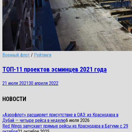
Военный флот
/
Рейтинги
ТОП-11 проектов эсминцев 2021 года
21 июля 2021
30 апреля 2022
НОВОСТИ
«Аэрофлот» расширяет присутствие в ОАЭ: из Краснодара в
Дубай — четыре рейса в неделю
6 июля 2026
Red Wings запускает прямые рейсы из Краснодара в Батуми с 29
октября
21 октября 2025