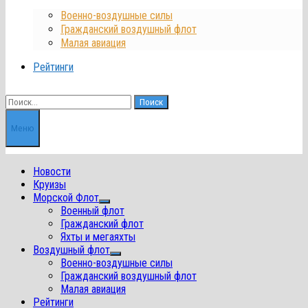
Военно-воздушные силы
Гражданский воздушный флот
Малая авиация
Рейтинги
Найти:
Меню
Новости
Круизы
Морской Флот
Показать
Военный флот
подменю
Гражданский флот
Яхты и мегаяхты
Воздушный флот
Показать
Военно-воздушные силы
подменю
Гражданский воздушный флот
Малая авиация
Рейтинги