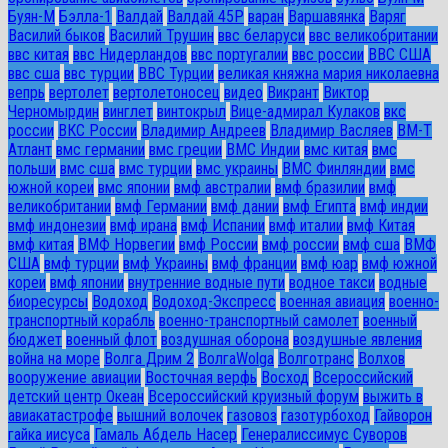
Буян-М
Бэлла-1
Валдай
Валдай 45Р
варан
Варшавянка
Варяг
Василий быков
Василий Трушин
ввс беларуси
ввс великобритании
ввс китая
ввс Нидерландов
ввс португалии
ввс россии
ВВС США
ввс сша
ввс турции
ВВС Турции
великая княжна мария николаевна
вепрь
вертолет
вертолетоносец
видео
Викрант
Виктор
Черномырдин
винглет
винтокрыл
Вице-адмирал Кулаков
вкс
россии
ВКС России
Владимир Андреев
Владимир Васляев
ВМ-Т
Атлант
вмс германии
вмс греции
ВМС Индии
вмс китая
вмс
польши
вмс сша
вмс турции
вмс украины
ВМС Финляндии
вмс
южной кореи
вмс японии
вмф австралии
вмф бразилии
вмф
великобритании
вмф Германии
вмф дании
вмф Египта
вмф индии
вмф индонезии
вмф ирана
вмф Испании
вмф италии
вмф Китая
вмф китая
ВМФ Норвегии
вмф России
вмф россии
вмф сша
ВМФ
США
вмф турции
вмф Украины
вмф франции
вмф юар
вмф южной
кореи
вмф японии
внутренние водные пути
водное такси
водные
биоресурсы
Водоход
Водоход-Экспресс
военная авиация
военно-
транспортный корабль
военно-транспортный самолет
военный
бюджет
военный флот
воздушная оборона
воздушные явления
война на море
Волга Дрим 2
ВолгаWolga
Волготранс
Волхов
вооружение авиации
Восточная верфь
Восход
Всероссийский
детский центр Океан
Всероссийский круизный форум
выжить в
авиакатастрофе
вышний волочек
газовоз
газотурбоход
Гайворон
гайка иисуса
Гамаль Абдель Насер
Генералиссимус Суворов