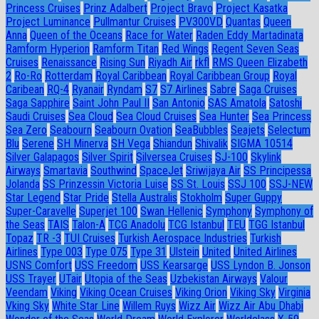
Princess Cruises
Prinz Adalbert
Project Bravo
Project Kasatka
Project Luminance
Pullmantur Cruises
PV300VD
Quantas
Queen
Anna
Queen of the Oceans
Race for Water
Raden Eddy Martadinata
Ramform Hyperion
Ramform Titan
Red Wings
Regent Seven Seas
Cruises
Renaissance
Rising Sun
Riyadh Air
rkfl
RMS Queen Elizabeth
2
Ro-Ro
Rotterdam
Royal Caribbean
Royal Caribbean Group
Royal
Caribean
RQ-4
Ryanair
Ryndam
S7
S7 Airlines
Sabre
Saga Cruises
Saga Sapphire
Saint John Paul II
San Antonio
SAS Amatola
Satoshi
Saudi Cruises
Sea Cloud
Sea Cloud Cruises
Sea Hunter
Sea Princess
Sea Zero
Seabourn
Seabourn Ovation
SeaBubbles
Seajets
Selectum
Blu
Serene
SH Minerva
SH Vega
Shiandun
Shivalik
SIGMA 10514
Silver Galapagos
Silver Spirit
Silversea Cruises
SJ-100
Skylink
Airways
Smartavia
Southwind
SpaceJet
Sriwijaya Air
SS Principessa
Jolanda
SS Prinzessin Victoria Luise
SS St. Louis
SSJ 100
SSJ-NEW
Star Legend
Star Pride
Stella Australis
Stokholm
Super Guppy
Super-Caravelle
Superjet 100
Swan Hellenic
Symphony
Symphony of
the Seas
TAIS
Talon-A
TCG Anadolu
TCG Istanbul
TEU
TGG Istanbul
Topaz
TR -3
TUI Cruises
Turkish Aerospace Industries
Turkish
Airlines
Type 003
Type 075
Type 31
Ulstein
United
United Airlines
USNS Comfort
USS Freedom
USS Kearsarge
USS Lyndon B. Jonson
USS Trayer
UTair
Utopia of the Seas
Uzbekistan Airways
Valour
Veendam
Viking
Viking Ocean Cruises
Viking Orion
Viking Sky
Virginia
Vking Sky
White Star Line
Willem Ruys
Wizz Air
Wizz Air Abu Dhabi