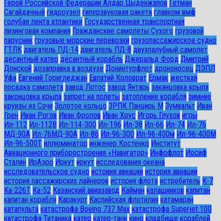
Герой Российской Федерации Алдар Цыденжапов
Гетман
Сагайдачный
гидроузел
гиперзвуковая ракета
главком вмф
голубая лента атлантики
Государственная транспортная
лизинговая компания
Гражданские самолеты Сухого
грузовой
парусник
грузовые морские перевозки
грузопассажирское судно
ГТЛК
двигатель ПД-14
двигатель ПД-8
двухпалубный самолет
десантный катер
десантный корабль
Джеральд Форд
Дмитрий
Донской
дозаправка в воздухе
Донинтурфлот
дрононосец
ДЭПЛ
Уфа
Евгений Горигледжан
Евпатий Коловрат
Ермак
жесткая
посадка самолета
завод Лотос
завод Янтарь
заканцовка крыла
законцовка крыла
запрет на полеты
затопление корабля
зимние
круизы из Сочи
Золотое кольцо
ЗРПК Панцирь М
Зумвальт
Иван
Грен
Иван Рогов
Иван Фролов
Иван Хрус
Игорь Глухов
игры
Ил-112
Ил-112В
Ил-114-300
Ил-196
Ил-38
Ил-66
Ил-74
Ил-76
МД-90А
Ил-76МД-90А
Ил-86
Ил-96-300
Ил-96-400м
Ил-96-400М
Ил-96-500Т
иллюминатор
инженер Костенко
Институт
Авиационного приборостроения «Навигатор»
Инфофлот
Иосиф
Сталин
ИрАэро
Иркут
иркут
исследования океана
исследовательское судно
истоиия авиации
история авиации
история пассажирских лайнеров
история флота
истребитель
К-7
Ка-226Т
Ка-52
Казанский авиазавод
Кайман
калашников
капитан
капитан корабля
Каракурт
Каспийская флотилия
катамаран
катапульта
катастрофа Boeing 737 Max
катастрофа Superjet 100
катастрофа Титаника
катер
катер-танк
кино
кладбище кораблей