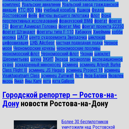
комплекс
Уральские авиалинии
Уральский завод гражданской
авиации
УТС-800
Уфа
учебный корабль
Ушаков
Федор
Достоевский
фейк
фигуры высшего пилотажа
флот
Фонд
перспективных исследований
франзузский ВМФ
фрегат
фрегат
FDI
фрегат Адмирал Головко
фрегат Мир
фрегат проекта 22350
фрегат Штандарт
фрегаты типа F-110
Хабаккук
Хмеймим
хобби
моряка
ЦАГИ
центр судоремонта Звездочка
циклокар
цифровизация
ЦКБ Айсберг
частная подводная лодка
Черное
море
Черноморские круизы
черноморские проливы
черноморский флот
Черноморский флот
Чхонан
шарклет
Шереметьево
шхуна
ЭКИП
Экоход
экраноплан
экспедиционное
судно
эскадренный миноносец
эсминец
эсминец Arleigh Burke
Class Flight III
эсминец JS Haguro
эсминец Project 18
эсминец
Visakhapatnam Class
эсминец Zumwalt
Як-9
Яков Балаев
Яковлев
якорь
Ямал
Яны Капу
яхта
яхта Galleon
Городской репортер — Ростов-на-
Дону
новости Ростова-на-Дону
Более 30 беспилотников
уничтожили над Ростовской