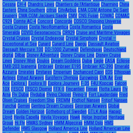
Cessna
CH-4
Chandris Lines
Chantiers de l’Atlantique
Charming
China
Eastern
China Southern
citrus
CityAirbus
CMA CGM Antoine De Saint
Exupery
CMA CGM Jacques Saade
CMV
CNS Fujian
COMAC
COMAC
C929
Comte AC-4
Concord
Concorde
COSCO Shipping Universe
Costa Cruises
Costa NeoRomantica
Costa Romantica
Costa
Smeralda
COVID безопасность
CR929
Cruise and Maritime Voyages
Crystal Cruises
Crystal Endeavour
Crystal Simphony
Crystal —
Exceptional at Sea
Cunard
Cunard Line
Daegu
Dassault Aviation
Dassault Mercure 100
DD-1000 Zumwalt
Defendseas
Deutschland
digital
Dilbar
Disney Adventure
Disney Cruise Line
Disney Cruise
Lines
Disney Wish
Doulos
Dream Goddess
Dubai
Eagle
EASA
Eclipse
EMB-203 Ipanema
Embraer
Embraer E195
Embraer KC-390
Emerald
Azzurra
Emirates
Emitares
Emperium
Enchanced Capri
EOS
Ethiopian
Airlines
Etihad Airways
Euroferry Olympia
Eurowings
EVA Air
Ever
Ace
Explora I
Explora III
Explora Journeys
F-35
F4U Корсар
Falcon
10X
FESCO
FESCO Diomid
FFX-II
Fincantieri
Finnair
Flotta Lauro
Fly
Arna
Fly Dubai
Flydubai
Flying Clipper
Flying-V
Fort Lauderdale
Fred
Olsen Cruises
Freedom Ship
FREMM
Fridtjof Nansen
Fritjof Nansen
Funchal
Gemini
Genting Dream Cruises
Georgian Airways
Global
Dream
Golden Horizon
Götheborg of Sweden
GTLK Asia
Hapag-
Lloyd
Havila Capella
Havila Voyages
Hawk
Helge Ingstad
Heritage
Group
Hi Fly
HMAS Sydney
HMM Algeciras
HMM Oslo
HMS
Defender
HMS Glasgow
Holland America Line
Holland American Line