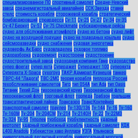
специализированное ПО
спортивный самолет
Средне-Невский
завод
среднемагистральный авиалайнер
ССК Звезда
ставки
стелс
стоимость корабля
сторожевой корабль
стратегический
бомбардировщий
стюардесса
Су-11
Су-25
Су-27
Су-34
су-35
Су-47 Беркут
Су-57
Су-75 Checkmate
субсидируемые рейсы
судно для обслуживания атомфлота
судно из бетона
судно лифт
судно на воздушной подушке
судно на подводных крыльях
судно
сейсморазведки
судно снабжения
судовая энергетика
судоверфь Ак Барс
судовладелец
судовое топливо
судоразборка
судоремонт
судостроени
судостроение
судостроительный завод
судоходная компания Гама
судоходство
супер фрегат
супер яхта
Суперджет
Суперджет 100
суперяхта
Суперяхта X-Space
сухогруз
ТАКР Адмирал Кузнецов
танкер
ТВРС-44 "Ладога"
ТВС-2МС
теория корабля
теплоход Россия
техобслуживание самолетов
Тигр
тип 054А
тип Ada
тип Oasis
Титаник
Тихий Дон
тихоокеанский круиз
Тихоокеанский флот
тихоокеанский флот
торговый флот
торпеда
Трабзон
тральщик
трансатлантический лайнер
Трансаэро
ТрансКонтейнер
транспортный самолет
траулер
Ту-130/136
Ту-144
Ту-16
Ту-160
Ту-160М
Ту-204
Ту-204СМ
Ту-214
Ту-214ОН
Ту-22
Ту-22М3
Ту-324
Ту-95
Туполев
турбоход
турбулентность
ударный
вертолет
ударный прибрежный корабль
ударный самолет
УДК
L400 Anadolu
Узбекистон хаво йуллари
УЗГА
Ульяновск
универсальный десантный корабль
универсальный морской