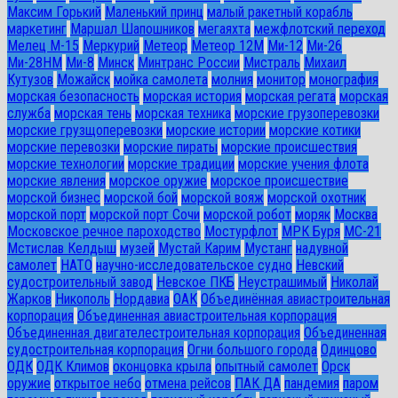
Максим Горький
Маленький принц
малый ракетный корабль
маркетинг
Маршал Шапошников
мегаяхта
межфлотский переход
Мелец М-15
Меркурий
Метеор
Метеор 12М
Ми-12
Ми-26
Ми-28HM
Ми-8
Минск
Минтранс России
Мистраль
Михаил
Кутузов
Можайск
мойка самолета
молния
монитор
монография
морская безопасность
морская история
морская регата
морская
служба
морская тень
морская техника
морские грузоперевозки
морские грузщоперевозки
морские истории
морские котики
морские перевозки
морские пираты
морские происшествия
морские технологии
морские традиции
морские учения флота
морские явления
морское оружие
морское происшествие
морской бизнес
морской бой
морской вояж
морской охотник
морской порт
морской порт Сочи
морской робот
моряк
Москва
Московское речное пароходство
Мостурфлот
МРК Буря
МС-21
Мстислав Келдыш
музей
Мустай Карим
Мустанг
надувной
самолет
НАТО
научно-исследовательское судно
Невский
судостроительный завод
Невское ПКБ
Неустрашимый
Николай
Жарков
Никополь
Нордавиа
ОАК
Объединённая авиастроительная
корпорация
Объединенная авиастроительная корпорация
Объединенная двигателестроительная корпорация
Объединенная
судостроительная корпорация
Огни большого города
Одинцово
ОДК
ОДК Климов
оконцовка крыла
опытный самолет
Орск
оружие
открытое небо
отмена рейсов
ПАК ДА
пандемия
паром