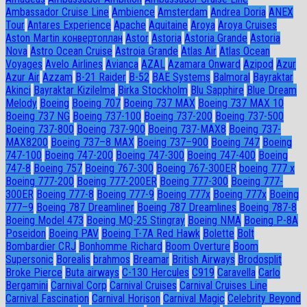
Ambassador Сruise Line
Ambience
Amsterdam
Andrea Doria
ANEX
Tour
Antares Experience
Apache
Aquitaine
Aroya
Aroya Cruises
Aston Martin конвертоплан
Astor
Astoria
Astoria Grande
Astoria
Nova
Astro Ocean Cruise
Astroia Grande
Atlas Air
Atlas Ocean
Voyages
Avelo Airlines
Avianca
AZAL
Azamara Onward
Azipod
Azur
Azur Air
Azzam
B-21 Raider
B-52
BAE Systems
Balmoral
Bayraktar
Akinci
Bayraktar Kizilelma
Birka Stockholm
Blu Sapphire
Blue Dream
Melody
Boeing
Boeing 707
Boeing 737 MAX
Boeing 737 MAX 10
Boeing 737 NG
Boeing 737-100
Boeing 737-200
Boeing 737-500
Boeing 737-800
Boeing 737-900
Boeing 737-MAX8
Boeing 737-
MAX8200
Boeing 737–8 MAX
Boeing 737–900
Boeing 747
Boeing
747-100
Boeing 747-200
Boeing 747-300
Boeing 747-400
Boeing
747-8
Boeing 757
Boeing 767-300
Boeing 767-300ER
boeing 777 x
Boeing 777-200
Boeing 777-200ER
Boeing 777-300
Boeing 777-
300ER
Boeing 777-8
Boeing 777-9
Boeing 777x
Boeing 777х
Boeing
777–9
Boeing 787 Dreamliner
Boeing 787 Dreamlines
Boeing 787-8
Boeing Model 473
Boeing MQ-25 Stingray
Boeing NMA
Boeing P-8A
Poseidon
Boeing PAV
Boeing T-7A Red Hawk
Bolette
Bolt
Bombardier CRJ
Bonhomme Richard
Boom Overture
Boom
Supersonic
Borealis
brahmos
Breamar
British Airways
Brodosplit
Broke Pierce
Buta airways
C-130 Hercules
C919
Caravella
Carlo
Bergamini
Carnival Corp
Carnival Cruises
Carnival Cruises Line
Carnival Fascination
Carnival Horison
Carnival Magic
Celebrity Beyond