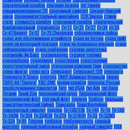
Спасательный корабль
спасение на воде
спг танкер
специализированное ПО
спортивный самолет
Средне-Невский
завод
среднемагистральный авиалайнер
ССК Звезда
ставки
стелс
стоимость корабля
сторожевой корабль
стратегический
бомбардировщий
стюардесса
Су-11
Су-25
Су-27
Су-34
су-35
Су-47 Беркут
Су-57
Су-75 Checkmate
субсидируемые рейсы
судно для обслуживания атомфлота
судно из бетона
судно лифт
судно на воздушной подушке
судно на подводных крыльях
судно
сейсморазведки
судно снабжения
судовая энергетика
судоверфь Ак Барс
судовладелец
судовое топливо
судоразборка
судоремонт
судостроени
судостроение
судостроительный завод
судоходная компания Гама
судоходство
супер фрегат
супер яхта
Суперджет
Суперджет 100
суперяхта
Суперяхта X-Space
сухогруз
ТАКР Адмирал Кузнецов
танкер
ТВРС-44 "Ладога"
ТВС-2МС
теория корабля
теплоход Россия
техобслуживание самолетов
Тигр
тип 054А
тип Ada
тип Oasis
Титаник
Тихий Дон
тихоокеанский круиз
Тихоокеанский флот
тихоокеанский флот
торговый флот
торпеда
Трабзон
тральщик
трансатлантический лайнер
Трансаэро
ТрансКонтейнер
транспортный самолет
траулер
Ту-130/136
Ту-144
Ту-16
Ту-160
Ту-160М
Ту-204
Ту-204СМ
Ту-214
Ту-214ОН
Ту-22
Ту-22М3
Ту-324
Ту-95
Туполев
турбоход
турбулентность
ударный
вертолет
ударный прибрежный корабль
ударный самолет
УДК