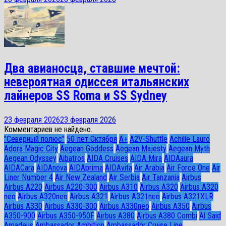
Два авианосца, ставшие мечтой:
невероятная одиссея итальянских
лайнеров SS Roma и SS Sydney
23 февраля 2026
23 февраля 2026
Комментариев не найдено.
"Северный полюс"
50 лет Октября
A+
A2V-Shuttle
Achille Lauro
Adora Magic City
Aegean Goddess
Aegean Majesty
Aegean Myth
Aegean Odyssey
Aibatros
AIDA Cruises
AIDA Mira
AIDAaura
AIDACara
AIDAnova
AIDAprima
AIDAvita
Air Arabia
Air Force One
Air
Liner Number 4
Air New Zealand
Air Serbia
Air Tanzania
Airbus
Airbus A220
Airbus A220-300
Airbus A310
Airbus A320
Airbus A320
neo
Airbus A320neo
Airbus A321
Airbus A321neo
Airbus A321XLR
Airbus A330
Airbus A330-300
Airbus A330neo
Airbus A350
Airbus
A350-900
Airbus A350-950F
Airbus A380
Airbus A380 Combi
Al Said
Amadeus
Ambassador Ambition
Ambassador Cruise Line