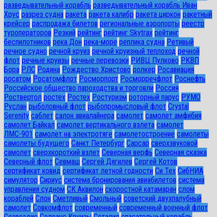
разведывательный корабль
разведывательный корабль Иван
Хрус
разрез судна
ракета
ракета калибр
ракета циркон
ракетный
крейсер
распродажа билетов
региональные аэропорты
реестр
туроператоров
Резкий
рейтинг
рейтинг Skytrax
рейтинг
беспилотников
река Дон
река-море
реплика судна
Ретивый
речное судно
речной круиз
речной круизный теплоход
речной
флот
речные круизы
речные перевозки
РИВЦ Пулково
РКВП
Бора
РЛС
Родина
Рождество Христово
ролкер
Росавиация
росатом
Росатомфлот
Росморпорт
Росморречфлот
Роснефть
Российское общество пароходства и торговли
Россия
Роствертол
ростех
Ростех
Ростуризм
роторный парус
РУМО
Руслан
рыболовный флот
рыбопромысловый флот
Сrystal
Serenity
саблет
салон авиалайнера
самолет
самолет амфибия
самолет Байкал
самолет вертикального взлета
самолет
ЛМС-901
самолет на электротяге
самолетостроение
самолеты
самолеты будущего
Санкт Петербург
Сарсар
сверхзвуковой
самолет
сверхкороткий взлет
Северная верфь
Северная сказка
Северный флот
Севмаш
Сергей Дягилев
Сергей Котов
сертификат ковид
сертификат летной годности
Си Тех
СибНИА
симулятор
Сириус
система бронирования авиабилетов
система
управления судном
СК Аквилон
скоростной катамаран
слом
кораблей
Слон
Сметливый
Смольный
советский двухпалубный
самолет
Совкомфлот
современный
современный военный флот
Созвездие
Солеанс Круизы
Соталия
спасательный корабль