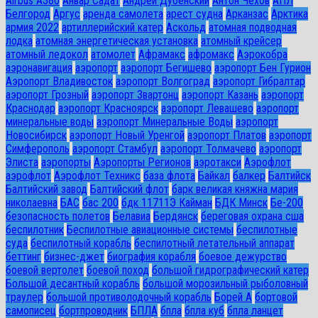
Airbus A380
Анвар Садат
Андрей Дубенский
Антон Чехов
АПЛ
Белгород
Аргус
аренда самолета
арест судна
Арканзас
Арктика
армия 2022
артиллерийский катер
Аскольд
атомная подводная
лодка
атомная энергетическая установка
атомный крейсер
атомный ледокол
атомолет
Афрамакс
афромакс
Аэрокобра
аэронавигация
аэропорт
аэропорт Бегишево
аэропорт Бен Гурион
Аэропорт Владивосток
аэропорт Волгоград
аэропорт Гибралтар
аэропорт Грозный
аэропорт Звартонц
аэропорт Казань
аэропорт
Краснодар
аэропорт Красноярск
аэропорт Левашево
аэропорт
минеральные воды
аэропорт Минеральные Воды
аэропорт
Новосибирск
аэропорт Новый Уренгой
аэропорт Платов
аэропорт
Симферополь
аэропорт Стамбул
аэропорт Толмачево
аэропорт
Элиста
аэропорты
Аэропорты Регионов
аэротакси
Аэрофлот
аэрофлот
Аэрофлот Техникс
база флота
Байкал
балкер
Балтийск
Балтийский завод
Балтийский флот
барк великая княжна мария
николаевна
БАС
бас 200
бдк 11711Э Кайман
БДК Минск
Бе-200
безопасность полетов
Белавиа
Бердянск
береговая охрана сша
беспилотник
Беспилотные авиационные системы
беспилотные
суда
беспилотный корабль
беспилотный летательный аппарат
беттинг
бизнес-джет
биография корабля
боевое дежурство
боевой вертолет
боевой поход
большой гидрографический катер
Большой десантный корабль
большой морозильный рыболовный
траулер
большой противолодочный корабль
Борей А
бортовой
самописец
бортпроводник
БПЛА
бпла
бпла куб
бпла ланцет