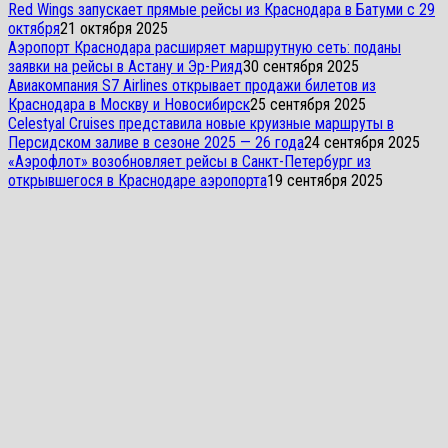
Red Wings запускает прямые рейсы из Краснодара в Батуми с 29
октября
21 октября 2025
Аэропорт Краснодара расширяет маршрутную сеть: поданы
заявки на рейсы в Астану и Эр-Рияд
30 сентября 2025
Авиакомпания S7 Airlines открывает продажи билетов из
Краснодара в Москву и Новосибирск
25 сентября 2025
Celestyal Cruises представила новые круизные маршруты в
Персидском заливе в сезоне 2025 — 26 года
24 сентября 2025
«Аэрофлот» возобновляет рейсы в Санкт-Петербург из
открывшегося в Краснодаре аэропорта
19 сентября 2025