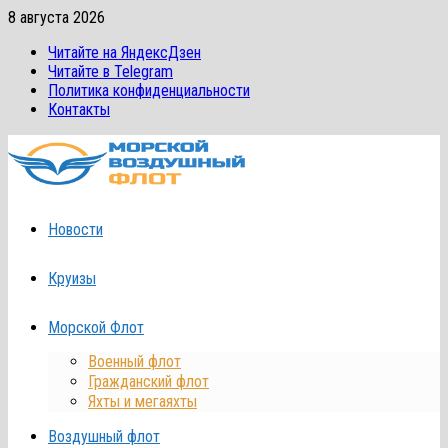
Перейти
8 августа 2026
к
Читайте на ЯндексДзен
содержимому
Читайте в Telegram
Политика конфиденциальности
Контакты
Новости
Круизы
Морской Флот
Военный флот
Гражданский флот
Яхты и мегаяхты
Воздушный флот