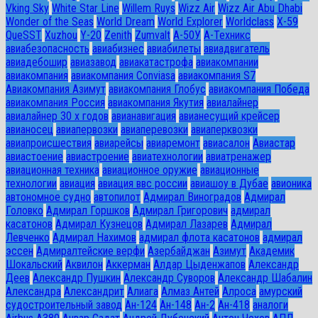
Vking Sky
White Star Line
Willem Ruys
Wizz Air
Wizz Air Abu Dhabi
Wonder of the Seas
World Dream
World Explorer
Worldclass
X-59
QueSST
Xuzhou
Y-20
Zenith
Zumvalt
А-50У
А-Техникс
авиабезопасность
авиабизнес
авиабилеты
авиадвигатель
авиадебошир
авиазавод
авиакатастрофа
авиакомпании
авиакомпания
авиакомпания Conviasa
авиакомпания S7
Авиакомпания Азимут
авиакомпания Глобус
авиакомпания Победа
авиакомпания Россия
авиакомпания Якутия
авиалайнер
авиалайнер 30 х годов
авианавигация
авианесущий крейсер
авианосец
авиапервозки
авиаперевозки
авиаперквозки
авиапроисшествия
авиарейсы
авиаремонт
авиасалон
Авиастар
авиастоение
авиастроение
авиатехнологии
авиатренажер
авиационная техника
авиационное оружие
авиационные
технологии
авиация
авиация ввс россии
авиашоу в Дубае
авионика
автономное судно
автопилот
Адмирал Виноградов
Адмирал
Головко
Адмирал Горшков
Адмирал Григорович
адмирал
касатонов
Адмирал Кузнецов
Адмирал Лазарев
Адмирал
Левченко
Адмирал Нахимов
адмирал флота касатонов
адмирал
эссен
Адмиралтейские верфи
Азербайджан
Азимут
Академик
Шокальский
Аквилон
Аккерман
Алдар Цыденжапов
Александр
Деев
Александр Пушкин
Александр Суворов
Александр Шабалин
Александра
Александрит
Алиага
Алмаз Антей
Алроса
амурский
судостроительный завод
Ан-124
Ан-148
Ан-2
Ан-418
аналоги