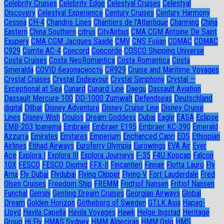
Celebrity Cruises
Celebrity Edge
Celestyal Cruises
Celestyal
Discovery
Celestyal Experience
Century Cruises
Century Harmony
Cessna
CH-4
Chandris Lines
Chantiers de l’Atlantique
Charming
China
Eastern
China Southern
citrus
CityAirbus
CMA CGM Antoine De Saint
Exupery
CMA CGM Jacques Saade
CMV
CNS Fujian
COMAC
COMAC
C929
Comte AC-4
Concord
Concorde
COSCO Shipping Universe
Costa Cruises
Costa NeoRomantica
Costa Romantica
Costa
Smeralda
COVID безопасность
CR929
Cruise and Maritime Voyages
Crystal Cruises
Crystal Endeavour
Crystal Simphony
Crystal —
Exceptional at Sea
Cunard
Cunard Line
Daegu
Dassault Aviation
Dassault Mercure 100
DD-1000 Zumwalt
Defendseas
Deutschland
digital
Dilbar
Disney Adventure
Disney Cruise Line
Disney Cruise
Lines
Disney Wish
Doulos
Dream Goddess
Dubai
Eagle
EASA
Eclipse
EMB-203 Ipanema
Embraer
Embraer E195
Embraer KC-390
Emerald
Azzurra
Emirates
Emitares
Emperium
Enchanced Capri
EOS
Ethiopian
Airlines
Etihad Airways
Euroferry Olympia
Eurowings
EVA Air
Ever
Ace
Explora I
Explora III
Explora Journeys
F-35
F4U Корсар
Falcon
10X
FESCO
FESCO Diomid
FFX-II
Fincantieri
Finnair
Flotta Lauro
Fly
Arna
Fly Dubai
Flydubai
Flying Clipper
Flying-V
Fort Lauderdale
Fred
Olsen Cruises
Freedom Ship
FREMM
Fridtjof Nansen
Fritjof Nansen
Funchal
Gemini
Genting Dream Cruises
Georgian Airways
Global
Dream
Golden Horizon
Götheborg of Sweden
GTLK Asia
Hapag-
Lloyd
Havila Capella
Havila Voyages
Hawk
Helge Ingstad
Heritage
Group
Hi Fly
HMAS Sydney
HMM Algeciras
HMM Oslo
HMS