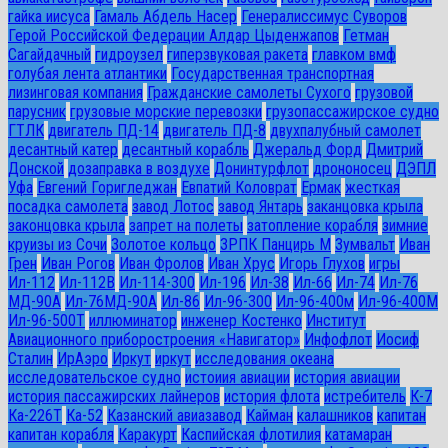
гайка иисуса
Гамаль Абдель Насер
Генералиссимус Суворов
Герой Российской Федерации Алдар Цыденжапов
Гетман
Сагайдачный
гидроузел
гиперзвуковая ракета
главком вмф
голубая лента атлантики
Государственная транспортная
лизинговая компания
Гражданские самолеты Сухого
грузовой
парусник
грузовые морские перевозки
грузопассажирское судно
ГТЛК
двигатель ПД-14
двигатель ПД-8
двухпалубный самолет
десантный катер
десантный корабль
Джеральд Форд
Дмитрий
Донской
дозаправка в воздухе
Донинтурфлот
дрононосец
ДЭПЛ
Уфа
Евгений Горигледжан
Евпатий Коловрат
Ермак
жесткая
посадка самолета
завод Лотос
завод Янтарь
заканцовка крыла
законцовка крыла
запрет на полеты
затопление корабля
зимние
круизы из Сочи
Золотое кольцо
ЗРПК Панцирь М
Зумвальт
Иван
Грен
Иван Рогов
Иван Фролов
Иван Хрус
Игорь Глухов
игры
Ил-112
Ил-112В
Ил-114-300
Ил-196
Ил-38
Ил-66
Ил-74
Ил-76
МД-90А
Ил-76МД-90А
Ил-86
Ил-96-300
Ил-96-400м
Ил-96-400М
Ил-96-500Т
иллюминатор
инженер Костенко
Институт
Авиационного приборостроения «Навигатор»
Инфофлот
Иосиф
Сталин
ИрАэро
Иркут
иркут
исследования океана
исследовательское судно
истоиия авиации
история авиации
история пассажирских лайнеров
история флота
истребитель
К-7
Ка-226Т
Ка-52
Казанский авиазавод
Кайман
калашников
капитан
капитан корабля
Каракурт
Каспийская флотилия
катамаран