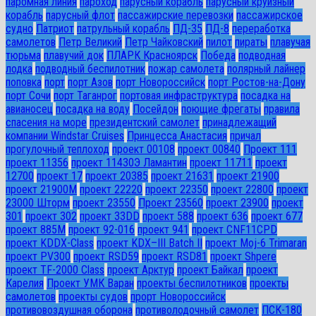
паромная линия
пароход
парусный корабль
парусный круизный
корабль
парусный флот
пассажирские перевозки
пассажирское
судно
Патриот
патрульный корабль
ПД-35
ПД-8
переработка
самолетов
Петр Великий
Петр Чайковский
пилот
пираты
плавучая
тюрьма
плавучий док
ПЛАРК Красноярск
Победа
подводная
лодка
подводный беспилотник
пожар самолета
полярный лайнер
поповка
порт
порт Азов
порт Новороссийск
порт Ростов-на-Дону
порт Сочи
порт Таганрог
портовая инфраструктура
посадка на
авианосец
посадка на воду
Посейдон
поющие фрегаты
правила
спасения на море
президентский самолет
принадлежащий
компании Windstar Cruises
Принцесса Анастасия
причал
прогулочный теплоход
проект 00108
проект 00840
Проект 111
проект 11356
проект 11430Э Ламантин
проект 11711
проект
12700
проект 17
проект 20385
проект 21631
проект 21900
проект 21900М
проект 22220
проект 22350
проект 22800
проект
23000 Шторм
проект 23550
Проект 23560
проект 23900
проект
301
проект 302
проект 33DD
проект 588
проект 636
проект 677
проект 885М
проект 92-016
проект 941
проект CNF11CPD
проект KDDX-Class
проект KDX–III Batch II
проект Moj-6 Trimaran
проект PV300
проект RSD59
проект RSD81
проект Shpere
проект TF-2000 Class
проект Арктур
проект Байкал
проект
Карелия
Проект УМК Варан
проекты беспилотников
проекты
самолетов
проекты судов
прорт Новороссийск
противовоздушная оборона
противолодочный самолет
ПСК-180