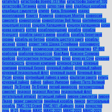
катапульта
катастрофа Boeing 737 Max
катастрофа Superjet 100
катастрофа Титаника
катер
катер-танк
кино
кладбище кораблей
кладбище самолетов
клипер
Князь Владимир
кодекс
мореплавания
Комета
Коммуна
конвенция Монтре
конверсия
самолета
конвертоплан
конвертоплан Bell Nexus
контейнеровоз
концепция eoseas
концерн Калашников
концерн калашников
копия
ноева ковчега
коптер
кораблекрушение
корабли
корабли
будущего
корабли одного имени
корабль
корабль береговой
охраны
корабль из бетона
корабль шестого ранга
корабль-
арсенал
корвет
корвет типа Шахид Сулеймани
коронавирус
корпорация Иркут
космическая система
космонавтика
КР-860
краболов
краболов-процессор
КрасАвиа
Красное Сормово
крейсер
кругосветное путешествие
круиз
круиз из Сочи
круизная
безопасность
круизная компания
круизное судно
круизные
компании
круизный бизнес
круизный лайнео
круизный лайнер
круизный ледокольный флот
круизный рынок
Круизный флот
Русич
круизы
крупнейший лайнер в мире
крылатая ракета
купить
круизный лайнер
лайнер
лайнер Империя
лайнер Петр Великий
ланцет
Ле Бурже
Ле-Бурже
легкий авианосец
легкомоторный
самолет
ледокол
ледокол Арктика
ледокольный флот
летательный аппарат
летающий лайнер
ливреи самолетов
ливрея
Лидер
лизинг самолетов
линейный корабль
линкор
литторальный
корабль
ЛМС-192 Освей
ЛМС-901 «Байкал»
лодка
лоукостер
лунь
М-25
Макран
МАКС
МАКС 2021
МАКС 2023
МАКС-2021