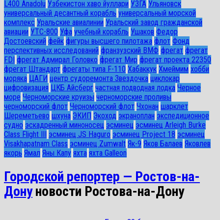
L400 Anadolu
Узбекистон хаво йуллари
УЗГА
Ульяновск
универсальный десантный корабль
универсальный морской
комплекс
Уральские авиалинии
Уральский завод гражданской
авиации
УТС-800
Уфа
учебный корабль
Ушаков
Федор
Достоевский
фейк
фигуры высшего пилотажа
флот
Фонд
перспективных исследований
франзузский ВМФ
фрегат
фрегат
FDI
фрегат Адмирал Головко
фрегат Мир
фрегат проекта 22350
фрегат Штандарт
фрегаты типа F-110
Хабаккук
Хмеймим
хобби
моряка
ЦАГИ
центр судоремонта Звездочка
циклокар
цифровизация
ЦКБ Айсберг
частная подводная лодка
Черное
море
Черноморские круизы
черноморские проливы
черноморский флот
Черноморский флот
Чхонан
шарклет
Шереметьево
шхуна
ЭКИП
Экоход
экраноплан
экспедиционное
судно
эскадренный миноносец
эсминец
эсминец Arleigh Burke
Class Flight III
эсминец JS Haguro
эсминец Project 18
эсминец
Visakhapatnam Class
эсминец Zumwalt
Як-9
Яков Балаев
Яковлев
якорь
Ямал
Яны Капу
яхта
яхта Galleon
Городской репортер — Ростов-на-
Дону
новости Ростова-на-Дону