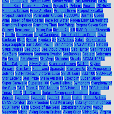
P&O
Pacific Aria
Pacific Dawn
Pacific Venus
Pan American
PANG
Peace Boat
Peace Boat Zenith
Pegas Fly
Pelorus
Picasso
PONANT
Princess Cruises
Prinz Adalbert
Project Bravo
Project Kasatka
Project Luminance
Pullmantur Cruises
PV300VD
Quantas
Queen
Anna
Queen of the Oceans
Race for Water
Raden Eddy Martadinata
Ramform Hyperion
Ramform Titan
Red Wings
Regent Seven Seas
Cruises
Renaissance
Rising Sun
Riyadh Air
rkfl
RMS Queen Elizabeth
2
Ro-Ro
Rotterdam
Royal Caribbean
Royal Caribbean Group
Royal
Caribean
RQ-4
Ryanair
Ryndam
S7
S7 Airlines
Sabre
Saga Cruises
Saga Sapphire
Saint John Paul II
San Antonio
SAS Amatola
Satoshi
Saudi Cruises
Sea Cloud
Sea Cloud Cruises
Sea Hunter
Sea Princess
Sea Zero
Seabourn
Seabourn Ovation
SeaBubbles
Seajets
Selectum
Blu
Serene
SH Minerva
SH Vega
Shiandun
Shivalik
SIGMA 10514
Silver Galapagos
Silver Spirit
Silversea Cruises
SJ-100
Skylink
Airways
Smartavia
Southwind
SpaceJet
Sriwijaya Air
SS Principessa
Jolanda
SS Prinzessin Victoria Luise
SS St. Louis
SSJ 100
SSJ-NEW
Star Legend
Star Pride
Stella Australis
Stokholm
Super Guppy
Super-Caravelle
Superjet 100
Swan Hellenic
Symphony
Symphony of
the Seas
TAIS
Talon-A
TCG Anadolu
TCG Istanbul
TEU
TGG Istanbul
Topaz
TR -3
TUI Cruises
Turkish Aerospace Industries
Turkish
Airlines
Type 003
Type 075
Type 31
Ulstein
United
United Airlines
USNS Comfort
USS Freedom
USS Kearsarge
USS Lyndon B. Jonson
USS Trayer
UTair
Utopia of the Seas
Uzbekistan Airways
Valour
Veendam
Viking
Viking Ocean Cruises
Viking Orion
Viking Sky
Virginia