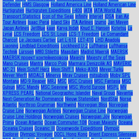
Defender
HMS Glasgow
Holland America Line
Holland American Line
Hurtigruten
Hurtigruten Expeditions
I-400
IATA
IATA World Air
Transport Statistics
Icon of the Seas
Infinity
Interjet
IOSA
Iran Air
Tour Airlines
Isaac Peral
Island Sky
ITA Airlines
Izumo
Jan Mayen
Japan Airlines
JetBlue
kaan
Karya Indah
Knud E. Hansen
Kotetsu
La
Lyrial
LCS Freedom
LCS St. Louis
LCS-1 Freedom
Le Comandant
Charcot
Le Jacques Cartier
Let L-610
LET-410
LHD Anadolu
Liaoning
Lindblad Expeditions
Lockheed U-2
Lufthansa
Lufthansa
Technik
Lürssen
M80 Stiletto
Maasdam
Madrid Maersk
MAERSK
MAERSK проект контейнеровоза
Majesty
Majesty of the Seas
Mano Cruises
Mantra
Marco Polo
Marmara Denizcilik AS
MAVERIC
MC-21
Mein Schiff Herz
Mein Shiff 1
Meko-A300
Meyer Turku
Meyer Werft
MIDALS
Minerva
Miray Cruises
mitsubishi
Moby SPL
Montana
MQ-9 Reaper
MRJ
MSC
MSC Cruises
MSC Fantasia
MSC
Gulsun
MSC Mandy
MSC Seaview
MSC World Europe
MSPL
MV
XPRESS PEARL
National Geographic Islander
Naval Group
Navantia
Next-Generation Air Dominance
Nieuw Statendam
NordStar
Norse
Atlantic
Northrop Grumman
Northwind
Norvegian Bliss
Norvegian
Cruise Line
Norwegian Airlines
Norwegian Cruise Line
Norwegian
Cruise Line Holdings
Norwegian Cruises
Norwegian Joy
Norwegian
Prima
Ocean Atlantic
Ocean Commuter 108
Ocean Majesty
Oceana
Oceania Cruises
Oceanic III
Oceanwode Expeditions
Olympic
Explorer
Olympic Voyager
OOCL Hong Kong
Orient Express Silenseas