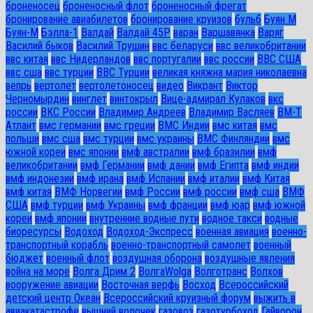
броненосец
броненосный флот
броненосный фрегат
бронирование авиабилетов
бронирование круизов
бульб
Буян М
Буян-М
Бэлла-1
Валдай
Валдай 45Р
варан
Варшавянка
Варяг
Василий быков
Василий Трушин
ввс беларуси
ввс великобритании
ввс китая
ввс Нидерландов
ввс португалии
ввс россии
ВВС США
ввс сша
ввс турции
ВВС Турции
великая княжна мария николаевна
вепрь
вертолет
вертолетоносец
видео
Викрант
Виктор
Черномырдин
винглет
винтокрыл
Вице-адмирал Кулаков
вкс
россии
ВКС России
Владимир Андреев
Владимир Васляев
ВМ-Т
Атлант
вмс германии
вмс греции
ВМС Индии
вмс китая
вмс
польши
вмс сша
вмс турции
вмс украины
ВМС Финляндии
вмс
южной кореи
вмс японии
вмф австралии
вмф бразилии
вмф
великобритании
вмф Германии
вмф дании
вмф Египта
вмф индии
вмф индонезии
вмф ирана
вмф Испании
вмф италии
вмф Китая
вмф китая
ВМФ Норвегии
вмф России
вмф россии
вмф сша
ВМФ
США
вмф турции
вмф Украины
вмф франции
вмф юар
вмф южной
кореи
вмф японии
внутренние водные пути
водное такси
водные
биоресурсы
Водоход
Водоход-Экспресс
военная авиация
военно-
транспортный корабль
военно-транспортный самолет
военный
бюджет
военный флот
воздушная оборона
воздушные явления
война на море
Волга Дрим 2
ВолгаWolga
Волготранс
Волхов
вооружение авиации
Восточная верфь
Восход
Всероссийский
детский центр Океан
Всероссийский круизный форум
выжить в
авиакатастрофе
вышний волочек
газовоз
газотурбоход
Гайворон