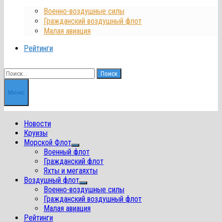
Военно-воздушные силы
Гражданский воздушный флот
Малая авиация
Рейтинги
Найти:
Меню
Новости
Круизы
Морской Флот
Показать
Военный флот
подменю
Гражданский флот
Яхты и мегаяхты
Воздушный флот
Показать
Военно-воздушные силы
подменю
Гражданский воздушный флот
Малая авиация
Рейтинги