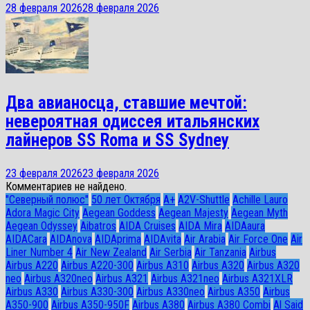
28 февраля 2026
28 февраля 2026
Два авианосца, ставшие мечтой:
невероятная одиссея итальянских
лайнеров SS Roma и SS Sydney
23 февраля 2026
23 февраля 2026
Комментариев не найдено.
"Северный полюс"
50 лет Октября
A+
A2V-Shuttle
Achille Lauro
Adora Magic City
Aegean Goddess
Aegean Majesty
Aegean Myth
Aegean Odyssey
Aibatros
AIDA Cruises
AIDA Mira
AIDAaura
AIDACara
AIDAnova
AIDAprima
AIDAvita
Air Arabia
Air Force One
Air
Liner Number 4
Air New Zealand
Air Serbia
Air Tanzania
Airbus
Airbus A220
Airbus A220-300
Airbus A310
Airbus A320
Airbus A320
neo
Airbus A320neo
Airbus A321
Airbus A321neo
Airbus A321XLR
Airbus A330
Airbus A330-300
Airbus A330neo
Airbus A350
Airbus
A350-900
Airbus A350-950F
Airbus A380
Airbus A380 Combi
Al Said