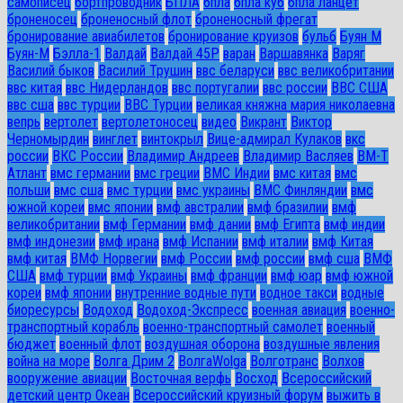
самописец
бортпроводник
БПЛА
бпла
бпла куб
бпла ланцет
броненосец
броненосный флот
броненосный фрегат
бронирование авиабилетов
бронирование круизов
бульб
Буян М
Буян-М
Бэлла-1
Валдай
Валдай 45Р
варан
Варшавянка
Варяг
Василий быков
Василий Трушин
ввс беларуси
ввс великобритании
ввс китая
ввс Нидерландов
ввс португалии
ввс россии
ВВС США
ввс сша
ввс турции
ВВС Турции
великая княжна мария николаевна
вепрь
вертолет
вертолетоносец
видео
Викрант
Виктор
Черномырдин
винглет
винтокрыл
Вице-адмирал Кулаков
вкс
россии
ВКС России
Владимир Андреев
Владимир Васляев
ВМ-Т
Атлант
вмс германии
вмс греции
ВМС Индии
вмс китая
вмс
польши
вмс сша
вмс турции
вмс украины
ВМС Финляндии
вмс
южной кореи
вмс японии
вмф австралии
вмф бразилии
вмф
великобритании
вмф Германии
вмф дании
вмф Египта
вмф индии
вмф индонезии
вмф ирана
вмф Испании
вмф италии
вмф Китая
вмф китая
ВМФ Норвегии
вмф России
вмф россии
вмф сша
ВМФ
США
вмф турции
вмф Украины
вмф франции
вмф юар
вмф южной
кореи
вмф японии
внутренние водные пути
водное такси
водные
биоресурсы
Водоход
Водоход-Экспресс
военная авиация
военно-
транспортный корабль
военно-транспортный самолет
военный
бюджет
военный флот
воздушная оборона
воздушные явления
война на море
Волга Дрим 2
ВолгаWolga
Волготранс
Волхов
вооружение авиации
Восточная верфь
Восход
Всероссийский
детский центр Океан
Всероссийский круизный форум
выжить в