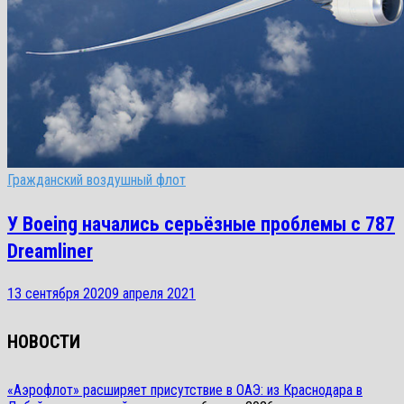
Гражданский воздушный флот
У Boeing начались серьёзные проблемы с 787
Dreamliner
13 сентября 2020
9 апреля 2021
НОВОСТИ
«Аэрофлот» расширяет присутствие в ОАЭ: из Краснодара в