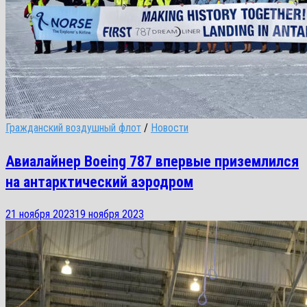
Гражданский воздушный флот
/
Новости
Авиалайнер Boeing 787 впервые приземлился
на антарктический аэродром
21 ноября 2023
19 ноября 2023