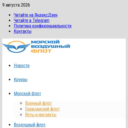
Перейти
9 августа 2026
к
Читайте на ЯндексДзен
содержимому
Читайте в Telegram
Политика конфиденциальности
Контакты
Новости
Круизы
Морской Флот
Военный флот
Гражданский флот
Яхты и мегаяхты
Воздушный флот