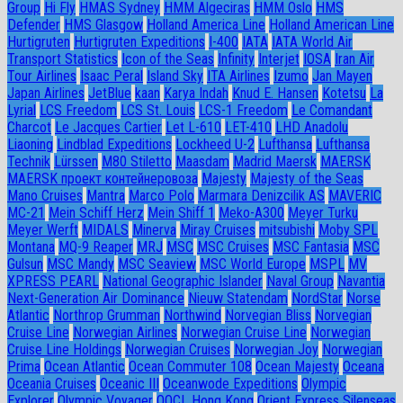
Group
Hi Fly
HMAS Sydney
HMM Algeciras
HMM Oslo
HMS
Defender
HMS Glasgow
Holland America Line
Holland American Line
Hurtigruten
Hurtigruten Expeditions
I-400
IATA
IATA World Air
Transport Statistics
Icon of the Seas
Infinity
Interjet
IOSA
Iran Air
Tour Airlines
Isaac Peral
Island Sky
ITA Airlines
Izumo
Jan Mayen
Japan Airlines
JetBlue
kaan
Karya Indah
Knud E. Hansen
Kotetsu
La
Lyrial
LCS Freedom
LCS St. Louis
LCS-1 Freedom
Le Comandant
Charcot
Le Jacques Cartier
Let L-610
LET-410
LHD Anadolu
Liaoning
Lindblad Expeditions
Lockheed U-2
Lufthansa
Lufthansa
Technik
Lürssen
M80 Stiletto
Maasdam
Madrid Maersk
MAERSK
MAERSK проект контейнеровоза
Majesty
Majesty of the Seas
Mano Cruises
Mantra
Marco Polo
Marmara Denizcilik AS
MAVERIC
MC-21
Mein Schiff Herz
Mein Shiff 1
Meko-A300
Meyer Turku
Meyer Werft
MIDALS
Minerva
Miray Cruises
mitsubishi
Moby SPL
Montana
MQ-9 Reaper
MRJ
MSC
MSC Cruises
MSC Fantasia
MSC
Gulsun
MSC Mandy
MSC Seaview
MSC World Europe
MSPL
MV
XPRESS PEARL
National Geographic Islander
Naval Group
Navantia
Next-Generation Air Dominance
Nieuw Statendam
NordStar
Norse
Atlantic
Northrop Grumman
Northwind
Norvegian Bliss
Norvegian
Cruise Line
Norwegian Airlines
Norwegian Cruise Line
Norwegian
Cruise Line Holdings
Norwegian Cruises
Norwegian Joy
Norwegian
Prima
Ocean Atlantic
Ocean Commuter 108
Ocean Majesty
Oceana
Oceania Cruises
Oceanic III
Oceanwode Expeditions
Olympic
Explorer
Olympic Voyager
OOCL Hong Kong
Orient Express Silenseas