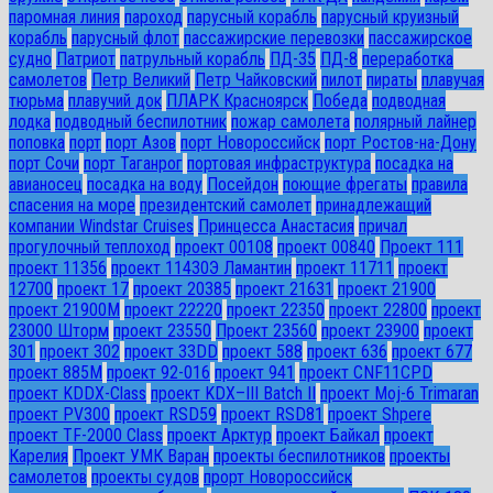
паромная линия
пароход
парусный корабль
парусный круизный
корабль
парусный флот
пассажирские перевозки
пассажирское
судно
Патриот
патрульный корабль
ПД-35
ПД-8
переработка
самолетов
Петр Великий
Петр Чайковский
пилот
пираты
плавучая
тюрьма
плавучий док
ПЛАРК Красноярск
Победа
подводная
лодка
подводный беспилотник
пожар самолета
полярный лайнер
поповка
порт
порт Азов
порт Новороссийск
порт Ростов-на-Дону
порт Сочи
порт Таганрог
портовая инфраструктура
посадка на
авианосец
посадка на воду
Посейдон
поющие фрегаты
правила
спасения на море
президентский самолет
принадлежащий
компании Windstar Cruises
Принцесса Анастасия
причал
прогулочный теплоход
проект 00108
проект 00840
Проект 111
проект 11356
проект 11430Э Ламантин
проект 11711
проект
12700
проект 17
проект 20385
проект 21631
проект 21900
проект 21900М
проект 22220
проект 22350
проект 22800
проект
23000 Шторм
проект 23550
Проект 23560
проект 23900
проект
301
проект 302
проект 33DD
проект 588
проект 636
проект 677
проект 885М
проект 92-016
проект 941
проект CNF11CPD
проект KDDX-Class
проект KDX–III Batch II
проект Moj-6 Trimaran
проект PV300
проект RSD59
проект RSD81
проект Shpere
проект TF-2000 Class
проект Арктур
проект Байкал
проект
Карелия
Проект УМК Варан
проекты беспилотников
проекты
самолетов
проекты судов
прорт Новороссийск