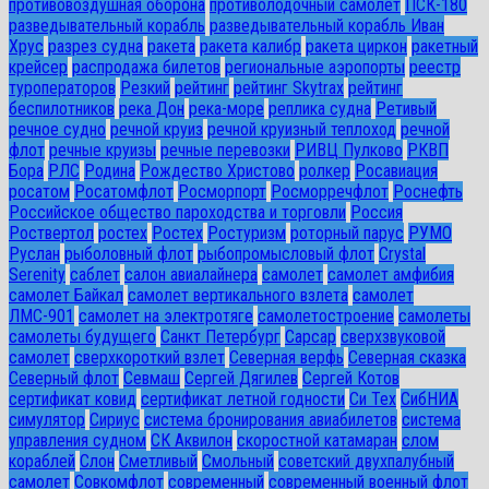
противовоздушная оборона
противолодочный самолет
ПСК-180
разведывательный корабль
разведывательный корабль Иван
Хрус
разрез судна
ракета
ракета калибр
ракета циркон
ракетный
крейсер
распродажа билетов
региональные аэропорты
реестр
туроператоров
Резкий
рейтинг
рейтинг Skytrax
рейтинг
беспилотников
река Дон
река-море
реплика судна
Ретивый
речное судно
речной круиз
речной круизный теплоход
речной
флот
речные круизы
речные перевозки
РИВЦ Пулково
РКВП
Бора
РЛС
Родина
Рождество Христово
ролкер
Росавиация
росатом
Росатомфлот
Росморпорт
Росморречфлот
Роснефть
Российское общество пароходства и торговли
Россия
Роствертол
ростех
Ростех
Ростуризм
роторный парус
РУМО
Руслан
рыболовный флот
рыбопромысловый флот
Сrystal
Serenity
саблет
салон авиалайнера
самолет
самолет амфибия
самолет Байкал
самолет вертикального взлета
самолет
ЛМС-901
самолет на электротяге
самолетостроение
самолеты
самолеты будущего
Санкт Петербург
Сарсар
сверхзвуковой
самолет
сверхкороткий взлет
Северная верфь
Северная сказка
Северный флот
Севмаш
Сергей Дягилев
Сергей Котов
сертификат ковид
сертификат летной годности
Си Тех
СибНИА
симулятор
Сириус
система бронирования авиабилетов
система
управления судном
СК Аквилон
скоростной катамаран
слом
кораблей
Слон
Сметливый
Смольный
советский двухпалубный
самолет
Совкомфлот
современный
современный военный флот