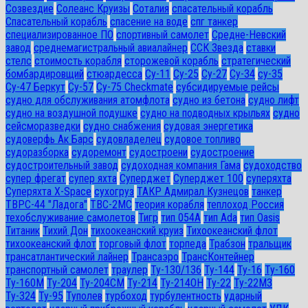
Созвездие
Солеанс Круизы
Соталия
спасательный корабль
Спасательный корабль
спасение на воде
спг танкер
специализированное ПО
спортивный самолет
Средне-Невский
завод
среднемагистральный авиалайнер
ССК Звезда
ставки
стелс
стоимость корабля
сторожевой корабль
стратегический
бомбардировщий
стюардесса
Су-11
Су-25
Су-27
Су-34
су-35
Су-47 Беркут
Су-57
Су-75 Checkmate
субсидируемые рейсы
судно для обслуживания атомфлота
судно из бетона
судно лифт
судно на воздушной подушке
судно на подводных крыльях
судно
сейсморазведки
судно снабжения
судовая энергетика
судоверфь Ак Барс
судовладелец
судовое топливо
судоразборка
судоремонт
судостроени
судостроение
судостроительный завод
судоходная компания Гама
судоходство
супер фрегат
супер яхта
Суперджет
Суперджет 100
суперяхта
Суперяхта X-Space
сухогруз
ТАКР Адмирал Кузнецов
танкер
ТВРС-44 "Ладога"
ТВС-2МС
теория корабля
теплоход Россия
техобслуживание самолетов
Тигр
тип 054А
тип Ada
тип Oasis
Титаник
Тихий Дон
тихоокеанский круиз
Тихоокеанский флот
тихоокеанский флот
торговый флот
торпеда
Трабзон
тральщик
трансатлантический лайнер
Трансаэро
ТрансКонтейнер
транспортный самолет
траулер
Ту-130/136
Ту-144
Ту-16
Ту-160
Ту-160М
Ту-204
Ту-204СМ
Ту-214
Ту-214ОН
Ту-22
Ту-22М3
Ту-324
Ту-95
Туполев
турбоход
турбулентность
ударный