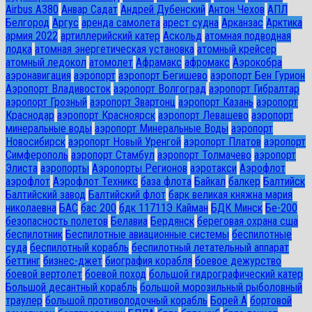
Airbus A380
Анвар Садат
Андрей Дубенский
Антон Чехов
АПЛ
Белгород
Аргус
аренда самолета
арест судна
Арканзас
Арктика
армия 2022
артиллерийский катер
Аскольд
атомная подводная
лодка
атомная энергетическая установка
атомный крейсер
атомный ледокол
атомолет
Афрамакс
афромакс
Аэрокобра
аэронавигация
аэропорт
аэропорт Бегишево
аэропорт Бен Гурион
Аэропорт Владивосток
аэропорт Волгоград
аэропорт Гибралтар
аэропорт Грозный
аэропорт Звартонц
аэропорт Казань
аэропорт
Краснодар
аэропорт Красноярск
аэропорт Левашево
аэропорт
минеральные воды
аэропорт Минеральные Воды
аэропорт
Новосибирск
аэропорт Новый Уренгой
аэропорт Платов
аэропорт
Симферополь
аэропорт Стамбул
аэропорт Толмачево
аэропорт
Элиста
аэропорты
Аэропорты Регионов
аэротакси
Аэрофлот
аэрофлот
Аэрофлот Техникс
база флота
Байкал
балкер
Балтийск
Балтийский завод
Балтийский флот
барк великая княжна мария
николаевна
БАС
бас 200
бдк 11711Э Кайман
БДК Минск
Бе-200
безопасность полетов
Белавиа
Бердянск
береговая охрана сша
беспилотник
Беспилотные авиационные системы
беспилотные
суда
беспилотный корабль
беспилотный летательный аппарат
беттинг
бизнес-джет
биография корабля
боевое дежурство
боевой вертолет
боевой поход
большой гидрографический катер
Большой десантный корабль
большой морозильный рыболовный
траулер
большой противолодочный корабль
Борей А
бортовой