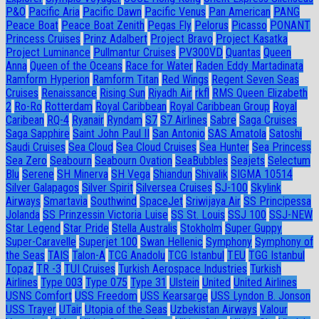
P&O
Pacific Aria
Pacific Dawn
Pacific Venus
Pan American
PANG
Peace Boat
Peace Boat Zenith
Pegas Fly
Pelorus
Picasso
PONANT
Princess Cruises
Prinz Adalbert
Project Bravo
Project Kasatka
Project Luminance
Pullmantur Cruises
PV300VD
Quantas
Queen
Anna
Queen of the Oceans
Race for Water
Raden Eddy Martadinata
Ramform Hyperion
Ramform Titan
Red Wings
Regent Seven Seas
Cruises
Renaissance
Rising Sun
Riyadh Air
rkfl
RMS Queen Elizabeth
2
Ro-Ro
Rotterdam
Royal Caribbean
Royal Caribbean Group
Royal
Caribean
RQ-4
Ryanair
Ryndam
S7
S7 Airlines
Sabre
Saga Cruises
Saga Sapphire
Saint John Paul II
San Antonio
SAS Amatola
Satoshi
Saudi Cruises
Sea Cloud
Sea Cloud Cruises
Sea Hunter
Sea Princess
Sea Zero
Seabourn
Seabourn Ovation
SeaBubbles
Seajets
Selectum
Blu
Serene
SH Minerva
SH Vega
Shiandun
Shivalik
SIGMA 10514
Silver Galapagos
Silver Spirit
Silversea Cruises
SJ-100
Skylink
Airways
Smartavia
Southwind
SpaceJet
Sriwijaya Air
SS Principessa
Jolanda
SS Prinzessin Victoria Luise
SS St. Louis
SSJ 100
SSJ-NEW
Star Legend
Star Pride
Stella Australis
Stokholm
Super Guppy
Super-Caravelle
Superjet 100
Swan Hellenic
Symphony
Symphony of
the Seas
TAIS
Talon-A
TCG Anadolu
TCG Istanbul
TEU
TGG Istanbul
Topaz
TR -3
TUI Cruises
Turkish Aerospace Industries
Turkish
Airlines
Type 003
Type 075
Type 31
Ulstein
United
United Airlines
USNS Comfort
USS Freedom
USS Kearsarge
USS Lyndon B. Jonson
USS Trayer
UTair
Utopia of the Seas
Uzbekistan Airways
Valour