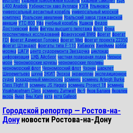
вертолет
ударный прибрежный корабль
ударный самолет
УДК
L400 Anadolu
Узбекистон хаво йуллари
УЗГА
Ульяновск
универсальный десантный корабль
универсальный морской
комплекс
Уральские авиалинии
Уральский завод гражданской
авиации
УТС-800
Уфа
учебный корабль
Ушаков
Федор
Достоевский
фейк
фигуры высшего пилотажа
флот
Фонд
перспективных исследований
франзузский ВМФ
фрегат
фрегат
FDI
фрегат Адмирал Головко
фрегат Мир
фрегат проекта 22350
фрегат Штандарт
фрегаты типа F-110
Хабаккук
Хмеймим
хобби
моряка
ЦАГИ
центр судоремонта Звездочка
циклокар
цифровизация
ЦКБ Айсберг
частная подводная лодка
Черное
море
Черноморские круизы
черноморские проливы
черноморский флот
Черноморский флот
Чхонан
шарклет
Шереметьево
шхуна
ЭКИП
Экоход
экраноплан
экспедиционное
судно
эскадренный миноносец
эсминец
эсминец Arleigh Burke
Class Flight III
эсминец JS Haguro
эсминец Project 18
эсминец
Visakhapatnam Class
эсминец Zumwalt
Як-9
Яков Балаев
Яковлев
якорь
Ямал
Яны Капу
яхта
яхта Galleon
Городской репортер — Ростов-на-
Дону
новости Ростова-на-Дону