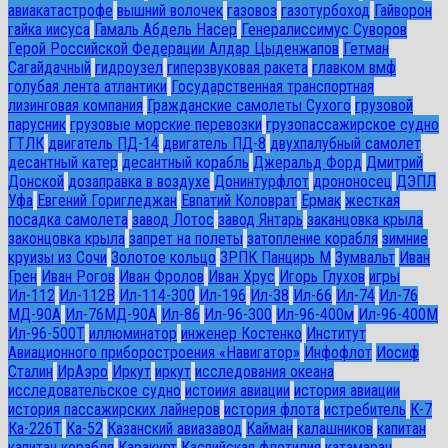
авиакатастрофе
вышний волочек
газовоз
газотурбоход
Гайворон
гайка иисуса
Гамаль Абдель Насер
Генералиссимус Суворов
Герой Российской Федерации Алдар Цыденжапов
Гетман
Сагайдачный
гидроузел
гиперзвуковая ракета
главком вмф
голубая лента атлантики
Государственная транспортная
лизинговая компания
Гражданские самолеты Сухого
грузовой
парусник
грузовые морские перевозки
грузопассажирское судно
ГТЛК
двигатель ПД-14
двигатель ПД-8
двухпалубный самолет
десантный катер
десантный корабль
Джеральд Форд
Дмитрий
Донской
дозаправка в воздухе
Донинтурфлот
дрононосец
ДЭПЛ
Уфа
Евгений Горигледжан
Евпатий Коловрат
Ермак
жесткая
посадка самолета
завод Лотос
завод Янтарь
заканцовка крыла
законцовка крыла
запрет на полеты
затопление корабля
зимние
круизы из Сочи
Золотое кольцо
ЗРПК Панцирь М
Зумвальт
Иван
Грен
Иван Рогов
Иван Фролов
Иван Хрус
Игорь Глухов
игры
Ил-112
Ил-112В
Ил-114-300
Ил-196
Ил-38
Ил-66
Ил-74
Ил-76
МД-90А
Ил-76МД-90А
Ил-86
Ил-96-300
Ил-96-400м
Ил-96-400М
Ил-96-500Т
иллюминатор
инженер Костенко
Институт
Авиационного приборостроения «Навигатор»
Инфофлот
Иосиф
Сталин
ИрАэро
Иркут
иркут
исследования океана
исследовательское судно
истоиия авиации
история авиации
история пассажирских лайнеров
история флота
истребитель
К-7
Ка-226Т
Ка-52
Казанский авиазавод
Кайман
калашников
капитан
капитан корабля
Каракурт
Каспийская флотилия
катамаран