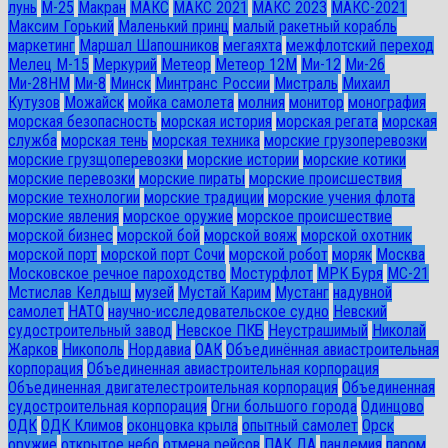
лунь
М-25
Макран
МАКС
МАКС 2021
МАКС 2023
МАКС-2021
Максим Горький
Маленький принц
малый ракетный корабль
маркетинг
Маршал Шапошников
мегаяхта
межфлотский переход
Мелец М-15
Меркурий
Метеор
Метеор 12М
Ми-12
Ми-26
Ми-28HM
Ми-8
Минск
Минтранс России
Мистраль
Михаил
Кутузов
Можайск
мойка самолета
молния
монитор
монография
морская безопасность
морская история
морская регата
морская
служба
морская тень
морская техника
морские грузоперевозки
морские грузщоперевозки
морские истории
морские котики
морские перевозки
морские пираты
морские происшествия
морские технологии
морские традиции
морские учения флота
морские явления
морское оружие
морское происшествие
морской бизнес
морской бой
морской вояж
морской охотник
морской порт
морской порт Сочи
морской робот
моряк
Москва
Московское речное пароходство
Мостурфлот
МРК Буря
МС-21
Мстислав Келдыш
музей
Мустай Карим
Мустанг
надувной
самолет
НАТО
научно-исследовательское судно
Невский
судостроительный завод
Невское ПКБ
Неустрашимый
Николай
Жарков
Никополь
Нордавиа
ОАК
Объединённая авиастроительная
корпорация
Объединенная авиастроительная корпорация
Объединенная двигателестроительная корпорация
Объединенная
судостроительная корпорация
Огни большого города
Одинцово
ОДК
ОДК Климов
оконцовка крыла
опытный самолет
Орск
оружие
открытое небо
отмена рейсов
ПАК ДА
пандемия
паром