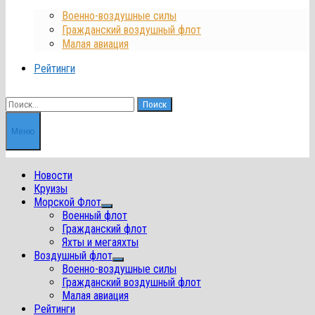
Военно-воздушные силы
Гражданский воздушный флот
Малая авиация
Рейтинги
Найти:
Меню
Новости
Круизы
Морской Флот
Показать
Военный флот
подменю
Гражданский флот
Яхты и мегаяхты
Воздушный флот
Показать
Военно-воздушные силы
подменю
Гражданский воздушный флот
Малая авиация
Рейтинги