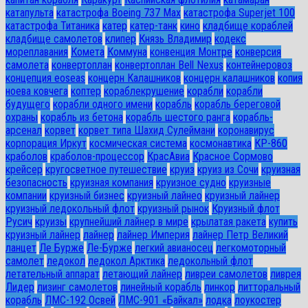
катапульта
катастрофа Boeing 737 Max
катастрофа Superjet 100
катастрофа Титаника
катер
катер-танк
кино
кладбище кораблей
кладбище самолетов
клипер
Князь Владимир
кодекс
мореплавания
Комета
Коммуна
конвенция Монтре
конверсия
самолета
конвертоплан
конвертоплан Bell Nexus
контейнеровоз
концепция eoseas
концерн Калашников
концерн калашников
копия
ноева ковчега
коптер
кораблекрушение
корабли
корабли
будущего
корабли одного имени
корабль
корабль береговой
охраны
корабль из бетона
корабль шестого ранга
корабль-
арсенал
корвет
корвет типа Шахид Сулеймани
коронавирус
корпорация Иркут
космическая система
космонавтика
КР-860
краболов
краболов-процессор
КрасАвиа
Красное Сормово
крейсер
кругосветное путешествие
круиз
круиз из Сочи
круизная
безопасность
круизная компания
круизное судно
круизные
компании
круизный бизнес
круизный лайнео
круизный лайнер
круизный ледокольный флот
круизный рынок
Круизный флот
Русич
круизы
крупнейший лайнер в мире
крылатая ракета
купить
круизный лайнер
лайнер
лайнер Империя
лайнер Петр Великий
ланцет
Ле Бурже
Ле-Бурже
легкий авианосец
легкомоторный
самолет
ледокол
ледокол Арктика
ледокольный флот
летательный аппарат
летающий лайнер
ливреи самолетов
ливрея
Лидер
лизинг самолетов
линейный корабль
линкор
литторальный
корабль
ЛМС-192 Освей
ЛМС-901 «Байкал»
лодка
лоукостер