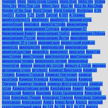
Veendam
Viking
Viking Ocean Cruises
Viking Orion
Viking Sky
Virginia
Vking Sky
White Star Line
Willem Ruys
Wizz Air
Wizz Air Abu Dhabi
Wonder of the Seas
World Dream
World Explorer
Worldclass
X-59
QueSST
Xuzhou
Y-20
Zenith
Zumvalt
А-50У
А-Техникс
авиабезопасность
авиабизнес
авиабилеты
авиадвигатель
авиадебошир
авиазавод
авиакатастрофа
авиакомпании
авиакомпания
авиакомпания Conviasa
авиакомпания S7
Авиакомпания Азимут
авиакомпания Глобус
авиакомпания Победа
авиакомпания Россия
авиакомпания Якутия
авиалайнер
авиалайнер 30 х годов
авианавигация
авианесущий крейсер
авианосец
авиапервозки
авиаперевозки
авиаперквозки
авиапроисшествия
авиарейсы
авиаремонт
авиасалон
Авиастар
авиастоение
авиастроение
авиатехнологии
авиатренажер
авиационная техника
авиационное оружие
авиационные
технологии
авиация
авиация ввс россии
авиашоу в Дубае
авионика
автономное судно
автопилот
Адмирал Виноградов
Адмирал
Головко
Адмирал Горшков
Адмирал Григорович
адмирал
касатонов
Адмирал Кузнецов
Адмирал Лазарев
Адмирал
Левченко
Адмирал Нахимов
адмирал флота касатонов
адмирал
эссен
Адмиралтейские верфи
Азербайджан
Азимут
Академик
Шокальский
Аквилон
Аккерман
Алдар Цыденжапов
Александр
Деев
Александр Пушкин
Александр Суворов
Александр Шабалин
Александра
Александрит
Алиага
Алмаз Антей
Алроса
амурский
судостроительный завод
Ан-124
Ан-148
Ан-2
Ан-418
аналоги