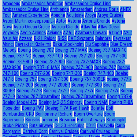
Amadeus
Ambassador Ambition
Ambassador Cruise Line
Ambassador Сruise Line
Ambience
Amsterdam
Andrea Doria
ANEX
Tour
Antares Experience
Apache
Aquitaine
Aroya
Aroya Cruises
Aston Martin конвертоплан
Astor
Astoria
Astoria Grande
Astoria
Nova
Astro Ocean Cruise
Astroia Grande
Atlas Air
Atlas Ocean
Voyages
Avelo Airlines
Avianca
AZAL
Azamara Onward
Azipod
Azur
Azur Air
Azzam
B-21 Raider
B-52
BAE Systems
Balmoral
Bayraktar
Akinci
Bayraktar Kizilelma
Birka Stockholm
Blu Sapphire
Blue Dream
Melody
Boeing
Boeing 707
Boeing 737 MAX
Boeing 737 MAX 10
Boeing 737 NG
Boeing 737-100
Boeing 737-200
Boeing 737-500
Boeing 737-800
Boeing 737-900
Boeing 737-MAX8
Boeing 737-
MAX8200
Boeing 737–8 MAX
Boeing 737–900
Boeing 747
Boeing
747-100
Boeing 747-200
Boeing 747-300
Boeing 747-400
Boeing
747-8
Boeing 757
Boeing 767-300
Boeing 767-300ER
boeing 777 x
Boeing 777-200
Boeing 777-200ER
Boeing 777-300
Boeing 777-
300ER
Boeing 777-8
Boeing 777-9
Boeing 777x
Boeing 777х
Boeing
777–9
Boeing 787 Dreamliner
Boeing 787 Dreamlines
Boeing 787-8
Boeing Model 473
Boeing MQ-25 Stingray
Boeing NMA
Boeing P-8A
Poseidon
Boeing PAV
Boeing T-7A Red Hawk
Bolette
Bolt
Bombardier CRJ
Bonhomme Richard
Boom Overture
Boom
Supersonic
Borealis
brahmos
Breamar
British Airways
Brodosplit
Broke Pierce
Buta airways
C-130 Hercules
C919
Caravella
Carlo
Bergamini
Carnival Corp
Carnival Cruises
Carnival Cruises Line