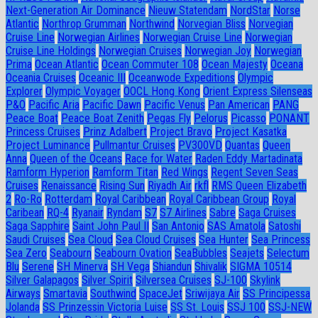
Next-Generation Air Dominance
Nieuw Statendam
NordStar
Norse
Atlantic
Northrop Grumman
Northwind
Norvegian Bliss
Norvegian
Cruise Line
Norwegian Airlines
Norwegian Cruise Line
Norwegian
Cruise Line Holdings
Norwegian Cruises
Norwegian Joy
Norwegian
Prima
Ocean Atlantic
Ocean Commuter 108
Ocean Majesty
Oceana
Oceania Cruises
Oceanic III
Oceanwode Expeditions
Olympic
Explorer
Olympic Voyager
OOCL Hong Kong
Orient Express Silenseas
P&O
Pacific Aria
Pacific Dawn
Pacific Venus
Pan American
PANG
Peace Boat
Peace Boat Zenith
Pegas Fly
Pelorus
Picasso
PONANT
Princess Cruises
Prinz Adalbert
Project Bravo
Project Kasatka
Project Luminance
Pullmantur Cruises
PV300VD
Quantas
Queen
Anna
Queen of the Oceans
Race for Water
Raden Eddy Martadinata
Ramform Hyperion
Ramform Titan
Red Wings
Regent Seven Seas
Cruises
Renaissance
Rising Sun
Riyadh Air
rkfl
RMS Queen Elizabeth
2
Ro-Ro
Rotterdam
Royal Caribbean
Royal Caribbean Group
Royal
Caribean
RQ-4
Ryanair
Ryndam
S7
S7 Airlines
Sabre
Saga Cruises
Saga Sapphire
Saint John Paul II
San Antonio
SAS Amatola
Satoshi
Saudi Cruises
Sea Cloud
Sea Cloud Cruises
Sea Hunter
Sea Princess
Sea Zero
Seabourn
Seabourn Ovation
SeaBubbles
Seajets
Selectum
Blu
Serene
SH Minerva
SH Vega
Shiandun
Shivalik
SIGMA 10514
Silver Galapagos
Silver Spirit
Silversea Cruises
SJ-100
Skylink
Airways
Smartavia
Southwind
SpaceJet
Sriwijaya Air
SS Principessa
Jolanda
SS Prinzessin Victoria Luise
SS St. Louis
SSJ 100
SSJ-NEW