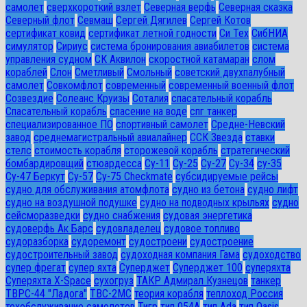
самолет
сверхкороткий взлет
Северная верфь
Северная сказка
Северный флот
Севмаш
Сергей Дягилев
Сергей Котов
сертификат ковид
сертификат летной годности
Си Тех
СибНИА
симулятор
Сириус
система бронирования авиабилетов
система
управления судном
СК Аквилон
скоростной катамаран
слом
кораблей
Слон
Сметливый
Смольный
советский двухпалубный
самолет
Совкомфлот
современный
современный военный флот
Созвездие
Солеанс Круизы
Соталия
спасательный корабль
Спасательный корабль
спасение на воде
спг танкер
специализированное ПО
спортивный самолет
Средне-Невский
завод
среднемагистральный авиалайнер
ССК Звезда
ставки
стелс
стоимость корабля
сторожевой корабль
стратегический
бомбардировщий
стюардесса
Су-11
Су-25
Су-27
Су-34
су-35
Су-47 Беркут
Су-57
Су-75 Checkmate
субсидируемые рейсы
судно для обслуживания атомфлота
судно из бетона
судно лифт
судно на воздушной подушке
судно на подводных крыльях
судно
сейсморазведки
судно снабжения
судовая энергетика
судоверфь Ак Барс
судовладелец
судовое топливо
судоразборка
судоремонт
судостроени
судостроение
судостроительный завод
судоходная компания Гама
судоходство
супер фрегат
супер яхта
Суперджет
Суперджет 100
суперяхта
Суперяхта X-Space
сухогруз
ТАКР Адмирал Кузнецов
танкер
ТВРС-44 "Ладога"
ТВС-2МС
теория корабля
теплоход Россия
техобслуживание самолетов
Тигр
тип 054А
тип Ada
тип Oasis