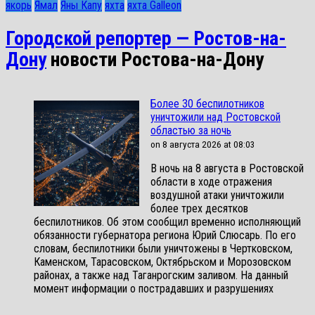
якорь
Ямал
Яны Капу
яхта
яхта Galleon
Городской репортер — Ростов-на-
Дону
новости Ростова-на-Дону
Более 30 беспилотников
уничтожили над Ростовской
областью за ночь
on 8 августа 2026 at 08:03
В ночь на 8 августа в Ростовской
области в ходе отражения
воздушной атаки уничтожили
более трех десятков
беспилотников. Об этом сообщил временно исполняющий
обязанности губернатора региона Юрий Слюсарь. По его
словам, беспилотники были уничтожены в Чертковском,
Каменском, Тарасовском, Октябрьском и Морозовском
районах, а также над Таганрогским заливом. На данный
момент информации о пострадавших и разрушениях