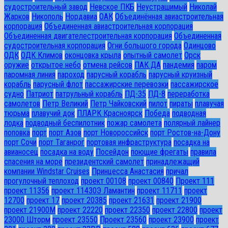
судостроительный завод
Невское ПКБ
Неустрашимый
Николай
Жарков
Никополь
Нордавиа
ОАК
Объединённая авиастроительная
корпорация
Объединенная авиастроительная корпорация
Объединенная двигателестроительная корпорация
Объединенная
судостроительная корпорация
Огни большого города
Одинцово
ОДК
ОДК Климов
оконцовка крыла
опытный самолет
Орск
оружие
открытое небо
отмена рейсов
ПАК ДА
пандемия
паром
паромная линия
пароход
парусный корабль
парусный круизный
корабль
парусный флот
пассажирские перевозки
пассажирское
судно
Патриот
патрульный корабль
ПД-35
ПД-8
переработка
самолетов
Петр Великий
Петр Чайковский
пилот
пираты
плавучая
тюрьма
плавучий док
ПЛАРК Красноярск
Победа
подводная
лодка
подводный беспилотник
пожар самолета
полярный лайнер
поповка
порт
порт Азов
порт Новороссийск
порт Ростов-на-Дону
порт Сочи
порт Таганрог
портовая инфраструктура
посадка на
авианосец
посадка на воду
Посейдон
поющие фрегаты
правила
спасения на море
президентский самолет
принадлежащий
компании Windstar Cruises
Принцесса Анастасия
причал
прогулочный теплоход
проект 00108
проект 00840
Проект 111
проект 11356
проект 11430Э Ламантин
проект 11711
проект
12700
проект 17
проект 20385
проект 21631
проект 21900
проект 21900М
проект 22220
проект 22350
проект 22800
проект
23000 Шторм
проект 23550
Проект 23560
проект 23900
проект