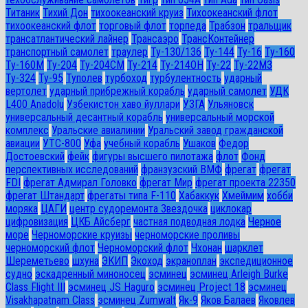
Титаник
Тихий Дон
тихоокеанский круиз
Тихоокеанский флот
тихоокеанский флот
торговый флот
торпеда
Трабзон
тральщик
трансатлантический лайнер
Трансаэро
ТрансКонтейнер
транспортный самолет
траулер
Ту-130/136
Ту-144
Ту-16
Ту-160
Ту-160М
Ту-204
Ту-204СМ
Ту-214
Ту-214ОН
Ту-22
Ту-22М3
Ту-324
Ту-95
Туполев
турбоход
турбулентность
ударный
вертолет
ударный прибрежный корабль
ударный самолет
УДК
L400 Anadolu
Узбекистон хаво йуллари
УЗГА
Ульяновск
универсальный десантный корабль
универсальный морской
комплекс
Уральские авиалинии
Уральский завод гражданской
авиации
УТС-800
Уфа
учебный корабль
Ушаков
Федор
Достоевский
фейк
фигуры высшего пилотажа
флот
Фонд
перспективных исследований
франзузский ВМФ
фрегат
фрегат
FDI
фрегат Адмирал Головко
фрегат Мир
фрегат проекта 22350
фрегат Штандарт
фрегаты типа F-110
Хабаккук
Хмеймим
хобби
моряка
ЦАГИ
центр судоремонта Звездочка
циклокар
цифровизация
ЦКБ Айсберг
частная подводная лодка
Черное
море
Черноморские круизы
черноморские проливы
черноморский флот
Черноморский флот
Чхонан
шарклет
Шереметьево
шхуна
ЭКИП
Экоход
экраноплан
экспедиционное
судно
эскадренный миноносец
эсминец
эсминец Arleigh Burke
Class Flight III
эсминец JS Haguro
эсминец Project 18
эсминец
Visakhapatnam Class
эсминец Zumwalt
Як-9
Яков Балаев
Яковлев