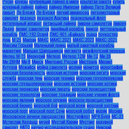
Русич
круизы
крупнейший лайнер в мире
крылатая ракета
купить
круизный лайнер
лайнер
лайнер Империя
лайнер Петр Великий
ланцет
Ле Бурже
Ле-Бурже
легкий авианосец
легкомоторный
самолет
ледокол
ледокол Арктика
ледокольный флот
летательный аппарат
летающий лайнер
ливреи самолетов
ливрея
Лидер
лизинг самолетов
линейный корабль
линкор
литторальный
корабль
ЛМС-192 Освей
ЛМС-901 «Байкал»
лодка
лоукостер
лунь
М-25
Макран
МАКС
МАКС 2021
МАКС 2023
МАКС-2021
Максим Горький
Маленький принц
малый ракетный корабль
маркетинг
Маршал Шапошников
мегаяхта
межфлотский переход
Мелец М-15
Меркурий
Метеор
Метеор 12М
Ми-12
Ми-26
Ми-28HM
Ми-8
Минск
Минтранс России
Мистраль
Михаил
Кутузов
Можайск
мойка самолета
молния
монитор
монография
морская безопасность
морская история
морская регата
морская
служба
морская тень
морская техника
морские грузоперевозки
морские грузщоперевозки
морские истории
морские котики
морские перевозки
морские пираты
морские происшествия
морские технологии
морские традиции
морские учения флота
морские явления
морское оружие
морское происшествие
морской бизнес
морской бой
морской вояж
морской охотник
морской порт
морской порт Сочи
морской робот
моряк
Москва
Московское речное пароходство
Мостурфлот
МРК Буря
МС-21
Мстислав Келдыш
музей
Мустай Карим
Мустанг
надувной
самолет
НАТО
научно-исследовательское судно
Невский