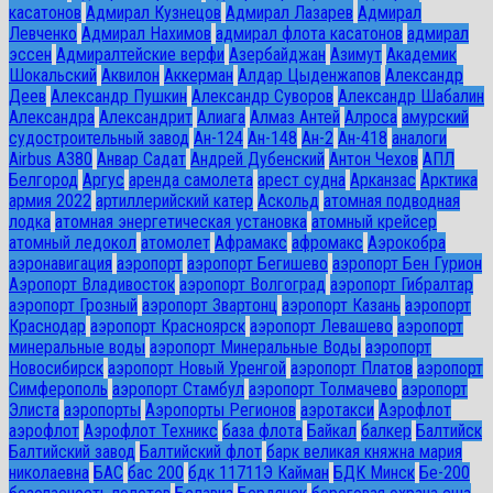
касатонов
Адмирал Кузнецов
Адмирал Лазарев
Адмирал
Левченко
Адмирал Нахимов
адмирал флота касатонов
адмирал
эссен
Адмиралтейские верфи
Азербайджан
Азимут
Академик
Шокальский
Аквилон
Аккерман
Алдар Цыденжапов
Александр
Деев
Александр Пушкин
Александр Суворов
Александр Шабалин
Александра
Александрит
Алиага
Алмаз Антей
Алроса
амурский
судостроительный завод
Ан-124
Ан-148
Ан-2
Ан-418
аналоги
Airbus A380
Анвар Садат
Андрей Дубенский
Антон Чехов
АПЛ
Белгород
Аргус
аренда самолета
арест судна
Арканзас
Арктика
армия 2022
артиллерийский катер
Аскольд
атомная подводная
лодка
атомная энергетическая установка
атомный крейсер
атомный ледокол
атомолет
Афрамакс
афромакс
Аэрокобра
аэронавигация
аэропорт
аэропорт Бегишево
аэропорт Бен Гурион
Аэропорт Владивосток
аэропорт Волгоград
аэропорт Гибралтар
аэропорт Грозный
аэропорт Звартонц
аэропорт Казань
аэропорт
Краснодар
аэропорт Красноярск
аэропорт Левашево
аэропорт
минеральные воды
аэропорт Минеральные Воды
аэропорт
Новосибирск
аэропорт Новый Уренгой
аэропорт Платов
аэропорт
Симферополь
аэропорт Стамбул
аэропорт Толмачево
аэропорт
Элиста
аэропорты
Аэропорты Регионов
аэротакси
Аэрофлот
аэрофлот
Аэрофлот Техникс
база флота
Байкал
балкер
Балтийск
Балтийский завод
Балтийский флот
барк великая княжна мария
николаевна
БАС
бас 200
бдк 11711Э Кайман
БДК Минск
Бе-200