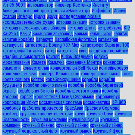
Ил-96-500Т
иллюминатор
инженер Костенко
Институт
Авиационного приборостроения «Навигатор»
Инфофлот
Иосиф
Сталин
ИрАэро
Иркут
иркут
исследования океана
исследовательское судно
истоиия авиации
история авиации
история пассажирских лайнеров
история флота
истребитель
К-7
Ка-226Т
Ка-52
Казанский авиазавод
Кайман
калашников
капитан
капитан корабля
Каракурт
Каспийская флотилия
катамаран
катапульта
катастрофа Boeing 737 Max
катастрофа Superjet 100
катастрофа Титаника
катер
катер-танк
кино
кладбище кораблей
кладбище самолетов
клипер
Князь Владимир
кодекс
мореплавания
Комета
Коммуна
конвенция Монтре
конверсия
самолета
конвертоплан
конвертоплан Bell Nexus
контейнеровоз
концепция eoseas
концерн Калашников
концерн калашников
копия
ноева ковчега
коптер
кораблекрушение
корабли
корабли
будущего
корабли одного имени
корабль
корабль береговой
охраны
корабль из бетона
корабль шестого ранга
корабль-
арсенал
корвет
корвет типа Шахид Сулеймани
коронавирус
корпорация Иркут
космическая система
космонавтика
КР-860
краболов
краболов-процессор
КрасАвиа
Красное Сормово
крейсер
кругосветное путешествие
круиз
круиз из Сочи
круизная
безопасность
круизная компания
круизное судно
круизные
компании
круизный бизнес
круизный лайнео
круизный лайнер
круизный ледокольный флот
круизный рынок
Круизный флот