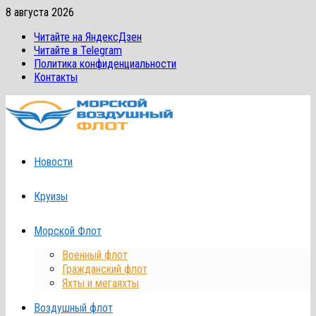
Перейти
8 августа 2026
к
Читайте на ЯндексДзен
содержимому
Читайте в Telegram
Политика конфиденциальности
Контакты
Новости
Круизы
Морской Флот
Военный флот
Гражданский флот
Яхты и мегаяхты
Воздушный флот