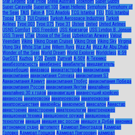
Star Legend
Star Pride
Stella Australis
Stokholm
Super Guppy
Super-Caravelle
Superjet 100
Swan Hellenic
Symphony
Symphony of
the Seas
TAIS
Talon-A
TCG Anadolu
TCG Istanbul
TEU
TGG Istanbul
Topaz
TR -3
TUI Cruises
Turkish Aerospace Industries
Turkish
Airlines
Type 003
Type 075
Type 31
Ulstein
United
United Airlines
USNS Comfort
USS Freedom
USS Kearsarge
USS Lyndon B. Jonson
USS Trayer
UTair
Utopia of the Seas
Uzbekistan Airways
Valour
Veendam
Viking
Viking Ocean Cruises
Viking Orion
Viking Sky
Virginia
Vking Sky
White Star Line
Willem Ruys
Wizz Air
Wizz Air Abu Dhabi
Wonder of the Seas
World Dream
World Explorer
Worldclass
X-59
QueSST
Xuzhou
Y-20
Zenith
Zumvalt
А-50У
А-Техникс
авиабезопасность
авиабизнес
авиабилеты
авиадвигатель
авиадебошир
авиазавод
авиакатастрофа
авиакомпании
авиакомпания
авиакомпания Conviasa
авиакомпания S7
Авиакомпания Азимут
авиакомпания Глобус
авиакомпания Победа
авиакомпания Россия
авиакомпания Якутия
авиалайнер
авиалайнер 30 х годов
авианавигация
авианесущий крейсер
авианосец
авиапервозки
авиаперевозки
авиаперквозки
авиапроисшествия
авиарейсы
авиаремонт
авиасалон
Авиастар
авиастоение
авиастроение
авиатехнологии
авиатренажер
авиационная техника
авиационное оружие
авиационные
технологии
авиация
авиация ввс россии
авиашоу в Дубае
авионика
автономное судно
автопилот
Адмирал Виноградов
Адмирал
Головко
Адмирал Горшков
Адмирал Григорович
адмирал