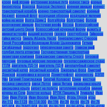
кореи
вмф японии
внутренние водные пути
водное такси
водные
биоресурсы
Водоход
Водоход-Экспресс
военная авиация
военно-
транспортный корабль
военно-транспортный самолет
военный
бюджет
военный флот
воздушная оборона
воздушные явления
война на море
Волга Дрим 2
ВолгаWolga
Волготранс
Волхов
вооружение авиации
Восточная верфь
Восход
Всероссийский
детский центр Океан
Всероссийский круизный форум
выжить в
авиакатастрофе
вышний волочек
газовоз
газотурбоход
Гайворон
гайка иисуса
Гамаль Абдель Насер
Генералиссимус Суворов
Герой Российской Федерации Алдар Цыденжапов
Гетман
Сагайдачный
гидроузел
гиперзвуковая ракета
главком вмф
голубая лента атлантики
Государственная транспортная
лизинговая компания
Гражданские самолеты Сухого
грузовой
парусник
грузовые морские перевозки
грузопассажирское судно
ГТЛК
двигатель ПД-14
двигатель ПД-8
двухпалубный самолет
десантный катер
десантный корабль
Джеральд Форд
Дмитрий
Донской
дозаправка в воздухе
Донинтурфлот
дрононосец
ДЭПЛ
Уфа
Евгений Горигледжан
Евпатий Коловрат
Ермак
жесткая
посадка самолета
завод Лотос
завод Янтарь
заканцовка крыла
законцовка крыла
запрет на полеты
затопление корабля
зимние
круизы из Сочи
Золотое кольцо
ЗРПК Панцирь М
Зумвальт
Иван
Грен
Иван Рогов
Иван Фролов
Иван Хрус
Игорь Глухов
игры
Ил-112
Ил-112В
Ил-114-300
Ил-196
Ил-38
Ил-66
Ил-74
Ил-76
МД-90А
Ил-76МД-90А
Ил-86
Ил-96-300
Ил-96-400м
Ил-96-400М