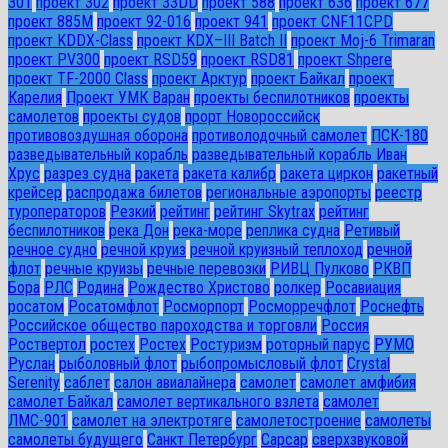
301
проект 302
проект 33DD
проект 588
проект 636
проект 677
проект 885М
проект 92-016
проект 941
проект CNF11CPD
проект KDDX-Class
проект KDX–III Batch II
проект Moj-6 Trimaran
проект PV300
проект RSD59
проект RSD81
проект Shpere
проект TF-2000 Class
проект Арктур
проект Байкал
проект
Карелия
Проект УМК Варан
проекты беспилотников
проекты
самолетов
проекты судов
прорт Новороссийск
противовоздушная оборона
противолодочный самолет
ПСК-180
разведывательный корабль
разведывательный корабль Иван
Хрус
разрез судна
ракета
ракета калибр
ракета циркон
ракетный
крейсер
распродажа билетов
региональные аэропорты
реестр
туроператоров
Резкий
рейтинг
рейтинг Skytrax
рейтинг
беспилотников
река Дон
река-море
реплика судна
Ретивый
речное судно
речной круиз
речной круизный теплоход
речной
флот
речные круизы
речные перевозки
РИВЦ Пулково
РКВП
Бора
РЛС
Родина
Рождество Христово
ролкер
Росавиация
росатом
Росатомфлот
Росморпорт
Росморречфлот
Роснефть
Российское общество пароходства и торговли
Россия
Роствертол
ростех
Ростех
Ростуризм
роторный парус
РУМО
Руслан
рыболовный флот
рыбопромысловый флот
Сrystal
Serenity
саблет
салон авиалайнера
самолет
самолет амфибия
самолет Байкал
самолет вертикального взлета
самолет
ЛМС-901
самолет на электротяге
самолетостроение
самолеты
самолеты будущего
Санкт Петербург
Сарсар
сверхзвуковой