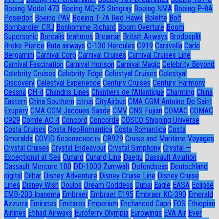
Boeing Model 473
Boeing MQ-25 Stingray
Boeing NMA
Boeing P-8A
Poseidon
Boeing PAV
Boeing T-7A Red Hawk
Bolette
Bolt
Bombardier CRJ
Bonhomme Richard
Boom Overture
Boom
Supersonic
Borealis
brahmos
Breamar
British Airways
Brodosplit
Broke Pierce
Buta airways
C-130 Hercules
C919
Caravella
Carlo
Bergamini
Carnival Corp
Carnival Cruises
Carnival Cruises Line
Carnival Fascination
Carnival Horison
Carnival Magic
Celebrity Beyond
Celebrity Cruises
Celebrity Edge
Celestyal Cruises
Celestyal
Discovery
Celestyal Experience
Century Cruises
Century Harmony
Cessna
CH-4
Chandris Lines
Chantiers de l’Atlantique
Charming
China
Eastern
China Southern
citrus
CityAirbus
CMA CGM Antoine De Saint
Exupery
CMA CGM Jacques Saade
CMV
CNS Fujian
COMAC
COMAC
C929
Comte AC-4
Concord
Concorde
COSCO Shipping Universe
Costa Cruises
Costa NeoRomantica
Costa Romantica
Costa
Smeralda
COVID безопасность
CR929
Cruise and Maritime Voyages
Crystal Cruises
Crystal Endeavour
Crystal Simphony
Crystal —
Exceptional at Sea
Cunard
Cunard Line
Daegu
Dassault Aviation
Dassault Mercure 100
DD-1000 Zumwalt
Defendseas
Deutschland
digital
Dilbar
Disney Adventure
Disney Cruise Line
Disney Cruise
Lines
Disney Wish
Doulos
Dream Goddess
Dubai
Eagle
EASA
Eclipse
EMB-203 Ipanema
Embraer
Embraer E195
Embraer KC-390
Emerald
Azzurra
Emirates
Emitares
Emperium
Enchanced Capri
EOS
Ethiopian
Airlines
Etihad Airways
Euroferry Olympia
Eurowings
EVA Air
Ever