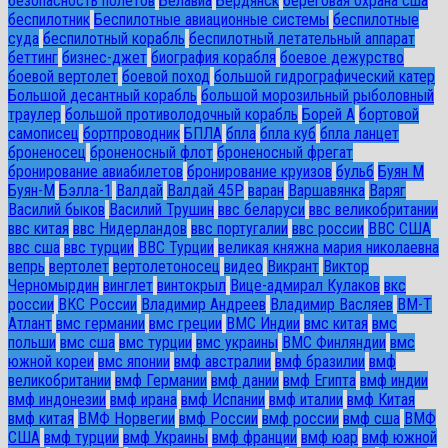
безопасность полетов
Белавиа
Бердянск
береговая охрана сша
беспилотник
Беспилотные авиационные системы
беспилотные
суда
беспилотный корабль
беспилотный летательный аппарат
беттинг
бизнес-джет
биография корабля
боевое дежурство
боевой вертолет
боевой поход
большой гидрографический катер
Большой десантный корабль
большой морозильный рыболовный
траулер
большой противолодочный корабль
Борей А
бортовой
самописец
бортпроводник
БПЛА
бпла
бпла куб
бпла ланцет
броненосец
броненосный флот
броненосный фрегат
бронирование авиабилетов
бронирование круизов
бульб
Буян М
Буян-М
Бэлла-1
Валдай
Валдай 45Р
варан
Варшавянка
Варяг
Василий быков
Василий Трушин
ввс беларуси
ввс великобритании
ввс китая
ввс Нидерландов
ввс португалии
ввс россии
ВВС США
ввс сша
ввс турции
ВВС Турции
великая княжна мария николаевна
вепрь
вертолет
вертолетоносец
видео
Викрант
Виктор
Черномырдин
винглет
винтокрыл
Вице-адмирал Кулаков
вкс
россии
ВКС России
Владимир Андреев
Владимир Васляев
ВМ-Т
Атлант
вмс германии
вмс греции
ВМС Индии
вмс китая
вмс
польши
вмс сша
вмс турции
вмс украины
ВМС Финляндии
вмс
южной кореи
вмс японии
вмф австралии
вмф бразилии
вмф
великобритании
вмф Германии
вмф дании
вмф Египта
вмф индии
вмф индонезии
вмф ирана
вмф Испании
вмф италии
вмф Китая
вмф китая
ВМФ Норвегии
вмф России
вмф россии
вмф сша
ВМФ
США
вмф турции
вмф Украины
вмф франции
вмф юар
вмф южной