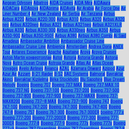
Aegean Odyssey
Aibatros
AIDA Cruises
AIDA Mira
AIDAaura
AIDACara
AIDAnova
AIDAprima
AIDAvita
Air Arabia
Air Force One
Air
Liner Number 4
Air New Zealand
Air Serbia
Air Tanzania
Airbus
Airbus A220
Airbus A220-300
Airbus A310
Airbus A320
Airbus A320
neo
Airbus A320neo
Airbus A321
Airbus A321neo
Airbus A321XLR
Airbus A330
Airbus A330-300
Airbus A330neo
Airbus A350
Airbus
A350-900
Airbus A350-950F
Airbus A380
Airbus A380 Combi
Al Said
Amadeus
Ambassador Ambition
Ambassador Cruise Line
Ambassador Сruise Line
Ambience
Amsterdam
Andrea Doria
ANEX
Tour
Antares Experience
Apache
Aquitaine
Aroya
Aroya Cruises
Aston Martin конвертоплан
Astor
Astoria
Astoria Grande
Astoria
Nova
Astro Ocean Cruise
Astroia Grande
Atlas Air
Atlas Ocean
Voyages
Avelo Airlines
Avianca
AZAL
Azamara Onward
Azipod
Azur
Azur Air
Azzam
B-21 Raider
B-52
BAE Systems
Balmoral
Bayraktar
Akinci
Bayraktar Kizilelma
Birka Stockholm
Blu Sapphire
Blue Dream
Melody
Boeing
Boeing 707
Boeing 737 MAX
Boeing 737 MAX 10
Boeing 737 NG
Boeing 737-100
Boeing 737-200
Boeing 737-500
Boeing 737-800
Boeing 737-900
Boeing 737-MAX8
Boeing 737-
MAX8200
Boeing 737–8 MAX
Boeing 737–900
Boeing 747
Boeing
747-100
Boeing 747-200
Boeing 747-300
Boeing 747-400
Boeing
747-8
Boeing 757
Boeing 767-300
Boeing 767-300ER
boeing 777 x
Boeing 777-200
Boeing 777-200ER
Boeing 777-300
Boeing 777-
300ER
Boeing 777-8
Boeing 777-9
Boeing 777x
Boeing 777х
Boeing
777–9
Boeing 787 Dreamliner
Boeing 787 Dreamlines
Boeing 787-8