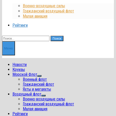
Военно-воздушные силы
Гражданский воздушный флот
Малая авиация
Рейтинги
Найти:
Меню
Новости
Круизы
Морской Флот
Показать
Военный флот
подменю
Гражданский флот
Яхты и мегаяхты
Воздушный флот
Показать
Военно-воздушные силы
подменю
Гражданский воздушный флот
Малая авиация
Рейтинги