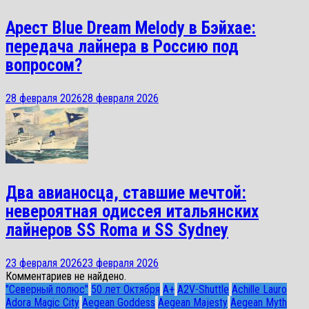
Арест Blue Dream Melody в Бэйхае:
передача лайнера в Россию под
вопросом?
28 февраля 2026
28 февраля 2026
Два авианосца, ставшие мечтой:
невероятная одиссея итальянских
лайнеров SS Roma и SS Sydney
23 февраля 2026
23 февраля 2026
Комментариев не найдено.
"Северный полюс"
50 лет Октября
A+
A2V-Shuttle
Achille Lauro
Adora Magic City
Aegean Goddess
Aegean Majesty
Aegean Myth