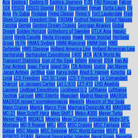
Ace
Explora I
Explora III
Explora Journeys
F-35
F4U Корсар
Falcon
10X
FESCO
FESCO Diomid
FFX-II
Fincantieri
Finnair
Flotta Lauro
Fly
Arna
Fly Dubai
Flydubai
Flying Clipper
Flying-V
Fort Lauderdale
Fred
Olsen Cruises
Freedom Ship
FREMM
Fridtjof Nansen
Fritjof Nansen
Funchal
Gemini
Genting Dream Cruises
Georgian Airways
Global
Dream
Golden Horizon
Götheborg of Sweden
GTLK Asia
Hapag-
Lloyd
Havila Capella
Havila Voyages
Hawk
Helge Ingstad
Heritage
Group
Hi Fly
HMAS Sydney
HMM Algeciras
HMM Oslo
HMS
Defender
HMS Glasgow
Holland America Line
Holland American Line
Hurtigruten
Hurtigruten Expeditions
I-400
IATA
IATA World Air
Transport Statistics
Icon of the Seas
Infinity
Interjet
IOSA
Iran Air
Tour Airlines
Isaac Peral
Island Sky
ITA Airlines
Izumo
Jan Mayen
Japan Airlines
JetBlue
kaan
Karya Indah
Knud E. Hansen
Kotetsu
La
Lyrial
LCS Freedom
LCS St. Louis
LCS-1 Freedom
Le Comandant
Charcot
Le Jacques Cartier
Let L-610
LET-410
LHD Anadolu
Liaoning
Lindblad Expeditions
Lockheed U-2
Lufthansa
Lufthansa
Technik
Lürssen
M80 Stiletto
Maasdam
Madrid Maersk
MAERSK
MAERSK проект контейнеровоза
Majesty
Majesty of the Seas
Mano Cruises
Mantra
Marco Polo
Marmara Denizcilik AS
MAVERIC
MC-21
Mein Schiff Herz
Mein Shiff 1
Meko-A300
Meyer Turku
Meyer Werft
MIDALS
Minerva
Miray Cruises
mitsubishi
Moby SPL
Montana
MQ-9 Reaper
MRJ
MSC
MSC Cruises
MSC Fantasia
MSC
Gulsun
MSC Mandy
MSC Seaview
MSC World Europe
MSPL
MV
XPRESS PEARL
National Geographic Islander
Naval Group
Navantia