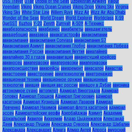
USS Trayer
UTair
Utopia of the Seas
Uzbekistan Airways
Valour
Veendam
Viking
Viking Ocean Cruises
Viking Orion
Viking Sky
Virginia
Vking Sky
White Star Line
Willem Ruys
Wizz Air
Wizz Air Abu Dhabi
Wonder of the Seas
World Dream
World Explorer
Worldclass
X-59
QueSST
Xuzhou
Y-20
Zenith
Zumvalt
А-50У
А-Техникс
авиабезопасность
авиабизнес
авиабилеты
авиадвигатель
авиадебошир
авиазавод
авиакатастрофа
авиакомпании
авиакомпания
авиакомпания Conviasa
авиакомпания S7
Авиакомпания Азимут
авиакомпания Глобус
авиакомпания Победа
авиакомпания Россия
авиакомпания Якутия
авиалайнер
авиалайнер 30 х годов
авианавигация
авианесущий крейсер
авианосец
авиапервозки
авиаперевозки
авиаперквозки
авиапроисшествия
авиарейсы
авиаремонт
авиасалон
Авиастар
авиастоение
авиастроение
авиатехнологии
авиатренажер
авиационная техника
авиационное оружие
авиационные
технологии
авиация
авиация ввс россии
авиашоу в Дубае
авионика
автономное судно
автопилот
Адмирал Виноградов
Адмирал
Головко
Адмирал Горшков
Адмирал Григорович
адмирал
касатонов
Адмирал Кузнецов
Адмирал Лазарев
Адмирал
Левченко
Адмирал Нахимов
адмирал флота касатонов
адмирал
эссен
Адмиралтейские верфи
Азербайджан
Азимут
Академик
Шокальский
Аквилон
Аккерман
Алдар Цыденжапов
Александр
Деев
Александр Пушкин
Александр Суворов
Александр Шабалин
Александра
Александрит
Алиага
Алмаз Антей
Алроса
амурский