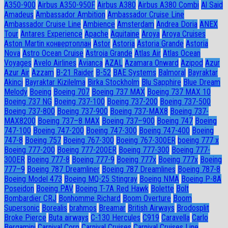
A350-900
Airbus A350-950F
Airbus A380
Airbus A380 Combi
Al Said
Amadeus
Ambassador Ambition
Ambassador Cruise Line
Ambassador Сruise Line
Ambience
Amsterdam
Andrea Doria
ANEX
Tour
Antares Experience
Apache
Aquitaine
Aroya
Aroya Cruises
Aston Martin конвертоплан
Astor
Astoria
Astoria Grande
Astoria
Nova
Astro Ocean Cruise
Astroia Grande
Atlas Air
Atlas Ocean
Voyages
Avelo Airlines
Avianca
AZAL
Azamara Onward
Azipod
Azur
Azur Air
Azzam
B-21 Raider
B-52
BAE Systems
Balmoral
Bayraktar
Akinci
Bayraktar Kizilelma
Birka Stockholm
Blu Sapphire
Blue Dream
Melody
Boeing
Boeing 707
Boeing 737 MAX
Boeing 737 MAX 10
Boeing 737 NG
Boeing 737-100
Boeing 737-200
Boeing 737-500
Boeing 737-800
Boeing 737-900
Boeing 737-MAX8
Boeing 737-
MAX8200
Boeing 737–8 MAX
Boeing 737–900
Boeing 747
Boeing
747-100
Boeing 747-200
Boeing 747-300
Boeing 747-400
Boeing
747-8
Boeing 757
Boeing 767-300
Boeing 767-300ER
boeing 777 x
Boeing 777-200
Boeing 777-200ER
Boeing 777-300
Boeing 777-
300ER
Boeing 777-8
Boeing 777-9
Boeing 777x
Boeing 777х
Boeing
777–9
Boeing 787 Dreamliner
Boeing 787 Dreamlines
Boeing 787-8
Boeing Model 473
Boeing MQ-25 Stingray
Boeing NMA
Boeing P-8A
Poseidon
Boeing PAV
Boeing T-7A Red Hawk
Bolette
Bolt
Bombardier CRJ
Bonhomme Richard
Boom Overture
Boom
Supersonic
Borealis
brahmos
Breamar
British Airways
Brodosplit
Broke Pierce
Buta airways
C-130 Hercules
C919
Caravella
Carlo
Bergamini
Carnival Corp
Carnival Cruises
Carnival Cruises Line