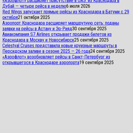
«Аэрофлот» расширяет присутствие в ОАЭ: из Краснодара в
Дубай — четыре рейса в неделю
6 июля 2026
Red Wings запускает прямые рейсы из Краснодара в Батуми с 29
октября
21 октября 2025
Аэропорт Краснодара расширяет маршрутную сеть: поданы
заявки на рейсы в Астану и Эр-Рияд
30 сентября 2025
Авиакомпания S7 Airlines открывает продажи билетов из
Краснодара в Москву и Новосибирск
25 сентября 2025
Celestyal Cruises представила новые круизные маршруты в
Персидском заливе в сезоне 2025 — 26 года
24 сентября 2025
«Аэрофлот» возобновляет рейсы в Санкт-Петербург из
открывшегося в Краснодаре аэропорта
19 сентября 2025