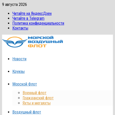
Перейти
9 августа 2026
к
Читайте на ЯндексДзен
содержимому
Читайте в Telegram
Политика конфиденциальности
Контакты
Новости
Круизы
Морской Флот
Военный флот
Гражданский флот
Яхты и мегаяхты
Воздушный флот