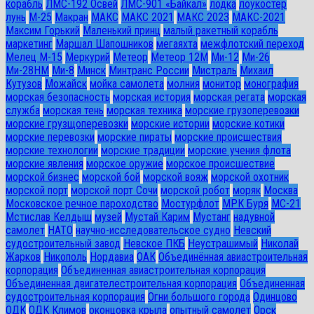
корабль
ЛМС-192 Освей
ЛМС-901 «Байкал»
лодка
лоукостер
лунь
М-25
Макран
МАКС
МАКС 2021
МАКС 2023
МАКС-2021
Максим Горький
Маленький принц
малый ракетный корабль
маркетинг
Маршал Шапошников
мегаяхта
межфлотский переход
Мелец М-15
Меркурий
Метеор
Метеор 12М
Ми-12
Ми-26
Ми-28HM
Ми-8
Минск
Минтранс России
Мистраль
Михаил
Кутузов
Можайск
мойка самолета
молния
монитор
монография
морская безопасность
морская история
морская регата
морская
служба
морская тень
морская техника
морские грузоперевозки
морские грузщоперевозки
морские истории
морские котики
морские перевозки
морские пираты
морские происшествия
морские технологии
морские традиции
морские учения флота
морские явления
морское оружие
морское происшествие
морской бизнес
морской бой
морской вояж
морской охотник
морской порт
морской порт Сочи
морской робот
моряк
Москва
Московское речное пароходство
Мостурфлот
МРК Буря
МС-21
Мстислав Келдыш
музей
Мустай Карим
Мустанг
надувной
самолет
НАТО
научно-исследовательское судно
Невский
судостроительный завод
Невское ПКБ
Неустрашимый
Николай
Жарков
Никополь
Нордавиа
ОАК
Объединённая авиастроительная
корпорация
Объединенная авиастроительная корпорация
Объединенная двигателестроительная корпорация
Объединенная
судостроительная корпорация
Огни большого города
Одинцово
ОДК
ОДК Климов
оконцовка крыла
опытный самолет
Орск