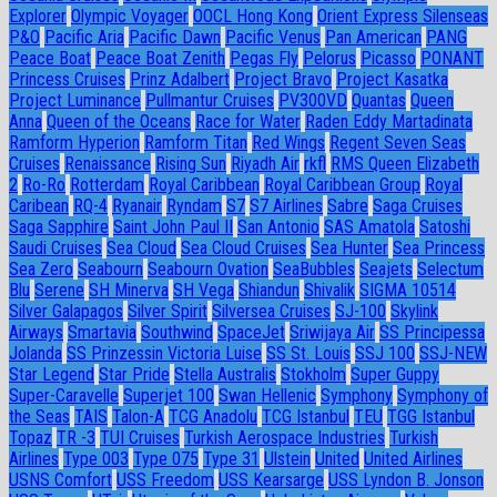
Explorer
Olympic Voyager
OOCL Hong Kong
Orient Express Silenseas
P&O
Pacific Aria
Pacific Dawn
Pacific Venus
Pan American
PANG
Peace Boat
Peace Boat Zenith
Pegas Fly
Pelorus
Picasso
PONANT
Princess Cruises
Prinz Adalbert
Project Bravo
Project Kasatka
Project Luminance
Pullmantur Cruises
PV300VD
Quantas
Queen
Anna
Queen of the Oceans
Race for Water
Raden Eddy Martadinata
Ramform Hyperion
Ramform Titan
Red Wings
Regent Seven Seas
Cruises
Renaissance
Rising Sun
Riyadh Air
rkfl
RMS Queen Elizabeth
2
Ro-Ro
Rotterdam
Royal Caribbean
Royal Caribbean Group
Royal
Caribean
RQ-4
Ryanair
Ryndam
S7
S7 Airlines
Sabre
Saga Cruises
Saga Sapphire
Saint John Paul II
San Antonio
SAS Amatola
Satoshi
Saudi Cruises
Sea Cloud
Sea Cloud Cruises
Sea Hunter
Sea Princess
Sea Zero
Seabourn
Seabourn Ovation
SeaBubbles
Seajets
Selectum
Blu
Serene
SH Minerva
SH Vega
Shiandun
Shivalik
SIGMA 10514
Silver Galapagos
Silver Spirit
Silversea Cruises
SJ-100
Skylink
Airways
Smartavia
Southwind
SpaceJet
Sriwijaya Air
SS Principessa
Jolanda
SS Prinzessin Victoria Luise
SS St. Louis
SSJ 100
SSJ-NEW
Star Legend
Star Pride
Stella Australis
Stokholm
Super Guppy
Super-Caravelle
Superjet 100
Swan Hellenic
Symphony
Symphony of
the Seas
TAIS
Talon-A
TCG Anadolu
TCG Istanbul
TEU
TGG Istanbul
Topaz
TR -3
TUI Cruises
Turkish Aerospace Industries
Turkish
Airlines
Type 003
Type 075
Type 31
Ulstein
United
United Airlines
USNS Comfort
USS Freedom
USS Kearsarge
USS Lyndon B. Jonson