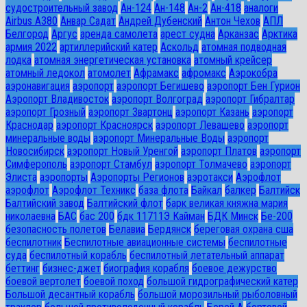
судостроительный завод
Ан-124
Ан-148
Ан-2
Ан-418
аналоги
Airbus A380
Анвар Садат
Андрей Дубенский
Антон Чехов
АПЛ
Белгород
Аргус
аренда самолета
арест судна
Арканзас
Арктика
армия 2022
артиллерийский катер
Аскольд
атомная подводная
лодка
атомная энергетическая установка
атомный крейсер
атомный ледокол
атомолет
Афрамакс
афромакс
Аэрокобра
аэронавигация
аэропорт
аэропорт Бегишево
аэропорт Бен Гурион
Аэропорт Владивосток
аэропорт Волгоград
аэропорт Гибралтар
аэропорт Грозный
аэропорт Звартонц
аэропорт Казань
аэропорт
Краснодар
аэропорт Красноярск
аэропорт Левашево
аэропорт
минеральные воды
аэропорт Минеральные Воды
аэропорт
Новосибирск
аэропорт Новый Уренгой
аэропорт Платов
аэропорт
Симферополь
аэропорт Стамбул
аэропорт Толмачево
аэропорт
Элиста
аэропорты
Аэропорты Регионов
аэротакси
Аэрофлот
аэрофлот
Аэрофлот Техникс
база флота
Байкал
балкер
Балтийск
Балтийский завод
Балтийский флот
барк великая княжна мария
николаевна
БАС
бас 200
бдк 11711Э Кайман
БДК Минск
Бе-200
безопасность полетов
Белавиа
Бердянск
береговая охрана сша
беспилотник
Беспилотные авиационные системы
беспилотные
суда
беспилотный корабль
беспилотный летательный аппарат
беттинг
бизнес-джет
биография корабля
боевое дежурство
боевой вертолет
боевой поход
большой гидрографический катер
Большой десантный корабль
большой морозильный рыболовный