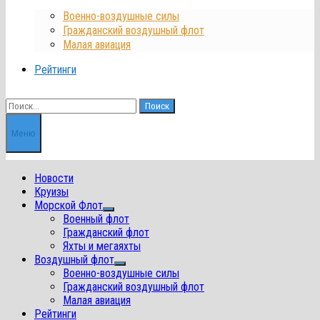
Военно-воздушные силы
Гражданский воздушный флот
Малая авиация
Рейтинги
Найти:
Меню
Новости
Круизы
Морской Флот
Показать
Военный флот
подменю
Гражданский флот
Яхты и мегаяхты
Воздушный флот
Показать
Военно-воздушные силы
подменю
Гражданский воздушный флот
Малая авиация
Рейтинги