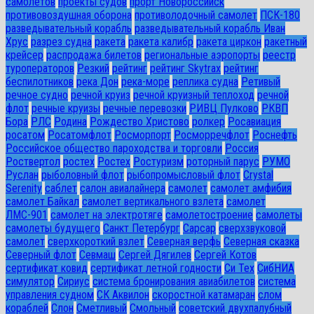
самолетов
проекты судов
прорт Новороссийск
противовоздушная оборона
противолодочный самолет
ПСК-180
разведывательный корабль
разведывательный корабль Иван
Хрус
разрез судна
ракета
ракета калибр
ракета циркон
ракетный
крейсер
распродажа билетов
региональные аэропорты
реестр
туроператоров
Резкий
рейтинг
рейтинг Skytrax
рейтинг
беспилотников
река Дон
река-море
реплика судна
Ретивый
речное судно
речной круиз
речной круизный теплоход
речной
флот
речные круизы
речные перевозки
РИВЦ Пулково
РКВП
Бора
РЛС
Родина
Рождество Христово
ролкер
Росавиация
росатом
Росатомфлот
Росморпорт
Росморречфлот
Роснефть
Российское общество пароходства и торговли
Россия
Роствертол
ростех
Ростех
Ростуризм
роторный парус
РУМО
Руслан
рыболовный флот
рыбопромысловый флот
Сrystal
Serenity
саблет
салон авиалайнера
самолет
самолет амфибия
самолет Байкал
самолет вертикального взлета
самолет
ЛМС-901
самолет на электротяге
самолетостроение
самолеты
самолеты будущего
Санкт Петербург
Сарсар
сверхзвуковой
самолет
сверхкороткий взлет
Северная верфь
Северная сказка
Северный флот
Севмаш
Сергей Дягилев
Сергей Котов
сертификат ковид
сертификат летной годности
Си Тех
СибНИА
симулятор
Сириус
система бронирования авиабилетов
система
управления судном
СК Аквилон
скоростной катамаран
слом
кораблей
Слон
Сметливый
Смольный
советский двухпалубный