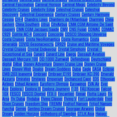
Carnival Fascination
Carnival Horison
Carnival Magic
Celebrity Beyond
Celebrity Cruises
Celebrity Edge
Celestyal Cruises
Celestyal
Discovery
Celestyal Experience
Century Cruises
Century Harmony
Cessna
CH-4
Chandris Lines
Chantiers de l’Atlantique
Charming
China
Eastern
China Southern
citrus
CityAirbus
CMA CGM Antoine De Saint
Exupery
CMA CGM Jacques Saade
CMV
CNS Fujian
COMAC
COMAC
C929
Comte AC-4
Concord
Concorde
COSCO Shipping Universe
Costa Cruises
Costa NeoRomantica
Costa Romantica
Costa
Smeralda
COVID безопасность
CR929
Cruise and Maritime Voyages
Crystal Cruises
Crystal Endeavour
Crystal Simphony
Crystal —
Exceptional at Sea
Cunard
Cunard Line
Daegu
Dassault Aviation
Dassault Mercure 100
DD-1000 Zumwalt
Defendseas
Deutschland
digital
Dilbar
Disney Adventure
Disney Cruise Line
Disney Cruise
Lines
Disney Wish
Doulos
Dream Goddess
Dubai
Eagle
EASA
Eclipse
EMB-203 Ipanema
Embraer
Embraer E195
Embraer KC-390
Emerald
Azzurra
Emirates
Emitares
Emperium
Enchanced Capri
EOS
Ethiopian
Airlines
Etihad Airways
Euroferry Olympia
Eurowings
EVA Air
Ever
Ace
Explora I
Explora III
Explora Journeys
F-35
F4U Корсар
Falcon
10X
FESCO
FESCO Diomid
FFX-II
Fincantieri
Finnair
Flotta Lauro
Fly
Arna
Fly Dubai
Flydubai
Flying Clipper
Flying-V
Fort Lauderdale
Fred
Olsen Cruises
Freedom Ship
FREMM
Fridtjof Nansen
Fritjof Nansen
Funchal
Gemini
Genting Dream Cruises
Georgian Airways
Global
Dream
Golden Horizon
Götheborg of Sweden
GTLK Asia
Hapag-