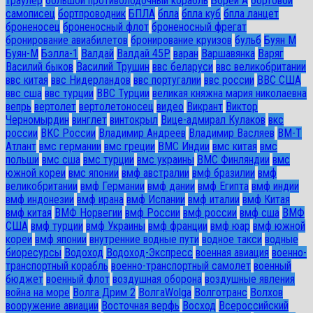
траулер
большой противолодочный корабль
Борей А
бортовой
самописец
бортпроводник
БПЛА
бпла
бпла куб
бпла ланцет
броненосец
броненосный флот
броненосный фрегат
бронирование авиабилетов
бронирование круизов
бульб
Буян М
Буян-М
Бэлла-1
Валдай
Валдай 45Р
варан
Варшавянка
Варяг
Василий быков
Василий Трушин
ввс беларуси
ввс великобритании
ввс китая
ввс Нидерландов
ввс португалии
ввс россии
ВВС США
ввс сша
ввс турции
ВВС Турции
великая княжна мария николаевна
вепрь
вертолет
вертолетоносец
видео
Викрант
Виктор
Черномырдин
винглет
винтокрыл
Вице-адмирал Кулаков
вкс
россии
ВКС России
Владимир Андреев
Владимир Васляев
ВМ-Т
Атлант
вмс германии
вмс греции
ВМС Индии
вмс китая
вмс
польши
вмс сша
вмс турции
вмс украины
ВМС Финляндии
вмс
южной кореи
вмс японии
вмф австралии
вмф бразилии
вмф
великобритании
вмф Германии
вмф дании
вмф Египта
вмф индии
вмф индонезии
вмф ирана
вмф Испании
вмф италии
вмф Китая
вмф китая
ВМФ Норвегии
вмф России
вмф россии
вмф сша
ВМФ
США
вмф турции
вмф Украины
вмф франции
вмф юар
вмф южной
кореи
вмф японии
внутренние водные пути
водное такси
водные
биоресурсы
Водоход
Водоход-Экспресс
военная авиация
военно-
транспортный корабль
военно-транспортный самолет
военный
бюджет
военный флот
воздушная оборона
воздушные явления
война на море
Волга Дрим 2
ВолгаWolga
Волготранс
Волхов
вооружение авиации
Восточная верфь
Восход
Всероссийский