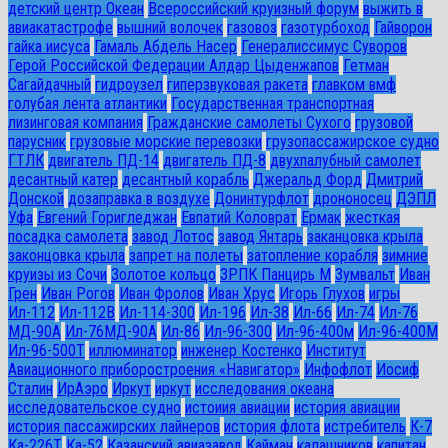
детский центр Океан
Всероссийский круизный форум
выжить в
авиакатастрофе
вышний волочек
газовоз
газотурбоход
Гайворон
гайка иисуса
Гамаль Абдель Насер
Генералиссимус Суворов
Герой Российской Федерации Алдар Цыденжапов
Гетман
Сагайдачный
гидроузел
гиперзвуковая ракета
главком вмф
голубая лента атлантики
Государственная транспортная
лизинговая компания
Гражданские самолеты Сухого
грузовой
парусник
грузовые морские перевозки
грузопассажирское судно
ГТЛК
двигатель ПД-14
двигатель ПД-8
двухпалубный самолет
десантный катер
десантный корабль
Джеральд Форд
Дмитрий
Донской
дозаправка в воздухе
Донинтурфлот
дрононосец
ДЭПЛ
Уфа
Евгений Горигледжан
Евпатий Коловрат
Ермак
жесткая
посадка самолета
завод Лотос
завод Янтарь
заканцовка крыла
законцовка крыла
запрет на полеты
затопление корабля
зимние
круизы из Сочи
Золотое кольцо
ЗРПК Панцирь М
Зумвальт
Иван
Грен
Иван Рогов
Иван Фролов
Иван Хрус
Игорь Глухов
игры
Ил-112
Ил-112В
Ил-114-300
Ил-196
Ил-38
Ил-66
Ил-74
Ил-76
МД-90А
Ил-76МД-90А
Ил-86
Ил-96-300
Ил-96-400м
Ил-96-400М
Ил-96-500Т
иллюминатор
инженер Костенко
Институт
Авиационного приборостроения «Навигатор»
Инфофлот
Иосиф
Сталин
ИрАэро
Иркут
иркут
исследования океана
исследовательское судно
истоиия авиации
история авиации
история пассажирских лайнеров
история флота
истребитель
К-7
Ка-226Т
Ка-52
Казанский авиазавод
Кайман
калашников
капитан