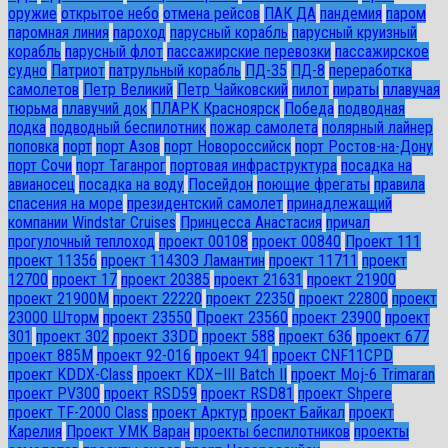
оружие
открытое небо
отмена рейсов
ПАК ДА
пандемия
паром
паромная линия
пароход
парусный корабль
парусный круизный
корабль
парусный флот
пассажирские перевозки
пассажирское
судно
Патриот
патрульный корабль
ПД-35
ПД-8
переработка
самолетов
Петр Великий
Петр Чайковский
пилот
пираты
плавучая
тюрьма
плавучий док
ПЛАРК Красноярск
Победа
подводная
лодка
подводный беспилотник
пожар самолета
полярный лайнер
поповка
порт
порт Азов
порт Новороссийск
порт Ростов-на-Дону
порт Сочи
порт Таганрог
портовая инфраструктура
посадка на
авианосец
посадка на воду
Посейдон
поющие фрегаты
правила
спасения на море
президентский самолет
принадлежащий
компании Windstar Cruises
Принцесса Анастасия
причал
прогулочный теплоход
проект 00108
проект 00840
Проект 111
проект 11356
проект 11430Э Ламантин
проект 11711
проект
12700
проект 17
проект 20385
проект 21631
проект 21900
проект 21900М
проект 22220
проект 22350
проект 22800
проект
23000 Шторм
проект 23550
Проект 23560
проект 23900
проект
301
проект 302
проект 33DD
проект 588
проект 636
проект 677
проект 885М
проект 92-016
проект 941
проект CNF11CPD
проект KDDX-Class
проект KDX–III Batch II
проект Moj-6 Trimaran
проект PV300
проект RSD59
проект RSD81
проект Shpere
проект TF-2000 Class
проект Арктур
проект Байкал
проект
Карелия
Проект УМК Варан
проекты беспилотников
проекты