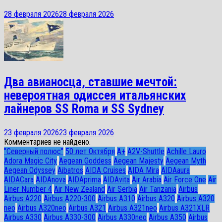
28 февраля 2026
28 февраля 2026
Два авианосца, ставшие мечтой:
невероятная одиссея итальянских
лайнеров SS Roma и SS Sydney
23 февраля 2026
23 февраля 2026
Комментариев не найдено.
"Северный полюс"
50 лет Октября
A+
A2V-Shuttle
Achille Lauro
Adora Magic City
Aegean Goddess
Aegean Majesty
Aegean Myth
Aegean Odyssey
Aibatros
AIDA Cruises
AIDA Mira
AIDAaura
AIDACara
AIDAnova
AIDAprima
AIDAvita
Air Arabia
Air Force One
Air
Liner Number 4
Air New Zealand
Air Serbia
Air Tanzania
Airbus
Airbus A220
Airbus A220-300
Airbus A310
Airbus A320
Airbus A320
neo
Airbus A320neo
Airbus A321
Airbus A321neo
Airbus A321XLR
Airbus A330
Airbus A330-300
Airbus A330neo
Airbus A350
Airbus