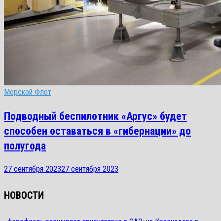
Морской Флот
Подводный беспилотник «Аргус» будет
способен оставаться в «гибернации» до
полугода
27 сентября 2023
27 сентября 2023
НОВОСТИ