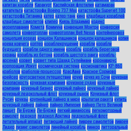
капитан корабля
Каракурт
Каспийская флотилия
катамаран
катапульта
катастрофа Boeing 737 Max
катастрофа Superjet 100
катастрофа Титаника
катер
катер-танк
кино
кладбище кораблей
кладбище самолетов
клипер
Князь Владимир
кодекс
мореплавания
Комета
Коммуна
конвенция Монтре
конверсия
самолета
конвертоплан
конвертоплан Bell Nexus
контейнеровоз
концепция eoseas
концерн Калашников
концерн калашников
копия
ноева ковчега
коптер
кораблекрушение
корабли
корабли
будущего
корабли одного имени
корабль
корабль береговой
охраны
корабль из бетона
корабль шестого ранга
корабль-
арсенал
корвет
корвет типа Шахид Сулеймани
коронавирус
корпорация Иркут
космическая система
космонавтика
КР-860
краболов
краболов-процессор
КрасАвиа
Красное Сормово
крейсер
кругосветное путешествие
круиз
круиз из Сочи
круизная
безопасность
круизная компания
круизное судно
круизные
компании
круизный бизнес
круизный лайнео
круизный лайнер
круизный ледокольный флот
круизный рынок
Круизный флот
Русич
круизы
крупнейший лайнер в мире
крылатая ракета
купить
круизный лайнер
лайнер
лайнер Империя
лайнер Петр Великий
ланцет
Ле Бурже
Ле-Бурже
легкий авианосец
легкомоторный
самолет
ледокол
ледокол Арктика
ледокольный флот
летательный аппарат
летающий лайнер
ливреи самолетов
ливрея
Лидер
лизинг самолетов
линейный корабль
линкор
литторальный