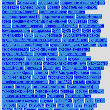
самолет
Совкомфлот
современный
современный военный флот
Созвездие
Солеанс Круизы
Соталия
спасательный корабль
Спасательный корабль
спасение на воде
спг танкер
специализированное ПО
спортивный самолет
Средне-Невский
завод
среднемагистральный авиалайнер
ССК Звезда
ставки
стелс
стоимость корабля
сторожевой корабль
стратегический
бомбардировщий
стюардесса
Су-11
Су-25
Су-27
Су-34
су-35
Су-47 Беркут
Су-57
Су-75 Checkmate
субсидируемые рейсы
судно для обслуживания атомфлота
судно из бетона
судно лифт
судно на воздушной подушке
судно на подводных крыльях
судно
сейсморазведки
судно снабжения
судовая энергетика
судоверфь Ак Барс
судовладелец
судовое топливо
судоразборка
судоремонт
судостроени
судостроение
судостроительный завод
судоходная компания Гама
судоходство
супер фрегат
супер яхта
Суперджет
Суперджет 100
суперяхта
Суперяхта X-Space
сухогруз
ТАКР Адмирал Кузнецов
танкер
ТВРС-44 "Ладога"
ТВС-2МС
теория корабля
теплоход Россия
техобслуживание самолетов
Тигр
тип 054А
тип Ada
тип Oasis
Титаник
Тихий Дон
тихоокеанский круиз
Тихоокеанский флот
тихоокеанский флот
торговый флот
торпеда
Трабзон
тральщик
трансатлантический лайнер
Трансаэро
ТрансКонтейнер
транспортный самолет
траулер
Ту-130/136
Ту-144
Ту-16
Ту-160
Ту-160М
Ту-204
Ту-204СМ
Ту-214
Ту-214ОН
Ту-22
Ту-22М3
Ту-324
Ту-95
Туполев
турбоход
турбулентность
ударный