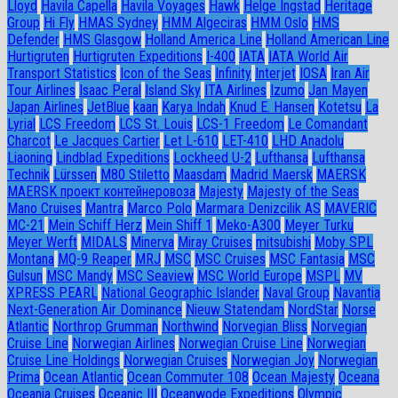
Lloyd
Havila Capella
Havila Voyages
Hawk
Helge Ingstad
Heritage
Group
Hi Fly
HMAS Sydney
HMM Algeciras
HMM Oslo
HMS
Defender
HMS Glasgow
Holland America Line
Holland American Line
Hurtigruten
Hurtigruten Expeditions
I-400
IATA
IATA World Air
Transport Statistics
Icon of the Seas
Infinity
Interjet
IOSA
Iran Air
Tour Airlines
Isaac Peral
Island Sky
ITA Airlines
Izumo
Jan Mayen
Japan Airlines
JetBlue
kaan
Karya Indah
Knud E. Hansen
Kotetsu
La
Lyrial
LCS Freedom
LCS St. Louis
LCS-1 Freedom
Le Comandant
Charcot
Le Jacques Cartier
Let L-610
LET-410
LHD Anadolu
Liaoning
Lindblad Expeditions
Lockheed U-2
Lufthansa
Lufthansa
Technik
Lürssen
M80 Stiletto
Maasdam
Madrid Maersk
MAERSK
MAERSK проект контейнеровоза
Majesty
Majesty of the Seas
Mano Cruises
Mantra
Marco Polo
Marmara Denizcilik AS
MAVERIC
MC-21
Mein Schiff Herz
Mein Shiff 1
Meko-A300
Meyer Turku
Meyer Werft
MIDALS
Minerva
Miray Cruises
mitsubishi
Moby SPL
Montana
MQ-9 Reaper
MRJ
MSC
MSC Cruises
MSC Fantasia
MSC
Gulsun
MSC Mandy
MSC Seaview
MSC World Europe
MSPL
MV
XPRESS PEARL
National Geographic Islander
Naval Group
Navantia
Next-Generation Air Dominance
Nieuw Statendam
NordStar
Norse
Atlantic
Northrop Grumman
Northwind
Norvegian Bliss
Norvegian
Cruise Line
Norwegian Airlines
Norwegian Cruise Line
Norwegian
Cruise Line Holdings
Norwegian Cruises
Norwegian Joy
Norwegian
Prima
Ocean Atlantic
Ocean Commuter 108
Ocean Majesty
Oceana
Oceania Cruises
Oceanic III
Oceanwode Expeditions
Olympic