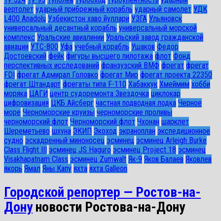
вертолет
ударный прибрежный корабль
ударный самолет
УДК
L400 Anadolu
Узбекистон хаво йуллари
УЗГА
Ульяновск
универсальный десантный корабль
универсальный морской
комплекс
Уральские авиалинии
Уральский завод гражданской
авиации
УТС-800
Уфа
учебный корабль
Ушаков
Федор
Достоевский
фейк
фигуры высшего пилотажа
флот
Фонд
перспективных исследований
франзузский ВМФ
фрегат
фрегат
FDI
фрегат Адмирал Головко
фрегат Мир
фрегат проекта 22350
фрегат Штандарт
фрегаты типа F-110
Хабаккук
Хмеймим
хобби
моряка
ЦАГИ
центр судоремонта Звездочка
циклокар
цифровизация
ЦКБ Айсберг
частная подводная лодка
Черное
море
Черноморские круизы
черноморские проливы
черноморский флот
Черноморский флот
Чхонан
шарклет
Шереметьево
шхуна
ЭКИП
Экоход
экраноплан
экспедиционное
судно
эскадренный миноносец
эсминец
эсминец Arleigh Burke
Class Flight III
эсминец JS Haguro
эсминец Project 18
эсминец
Visakhapatnam Class
эсминец Zumwalt
Як-9
Яков Балаев
Яковлев
якорь
Ямал
Яны Капу
яхта
яхта Galleon
Городской репортер — Ростов-на-
Дону
новости Ростова-на-Дону