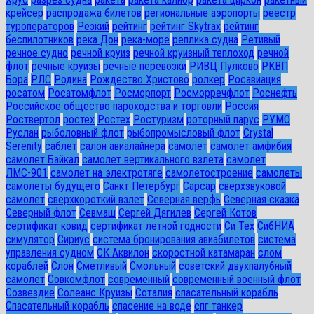
крейсер
распродажа билетов
региональные аэропорты
реестр
туроператоров
Резкий
рейтинг
рейтинг Skytrax
рейтинг
беспилотников
река Дон
река-море
реплика судна
Ретивый
речное судно
речной круиз
речной круизный теплоход
речной
флот
речные круизы
речные перевозки
РИВЦ Пулково
РКВП
Бора
РЛС
Родина
Рождество Христово
ролкер
Росавиация
росатом
Росатомфлот
Росморпорт
Росморречфлот
Роснефть
Российское общество пароходства и торговли
Россия
Роствертол
ростех
Ростех
Ростуризм
роторный парус
РУМО
Руслан
рыболовный флот
рыбопромысловый флот
Сrystal
Serenity
саблет
салон авиалайнера
самолет
самолет амфибия
самолет Байкал
самолет вертикального взлета
самолет
ЛМС-901
самолет на электротяге
самолетостроение
самолеты
самолеты будущего
Санкт Петербург
Сарсар
сверхзвуковой
самолет
сверхкороткий взлет
Северная верфь
Северная сказка
Северный флот
Севмаш
Сергей Дягилев
Сергей Котов
сертификат ковид
сертификат летной годности
Си Тех
СибНИА
симулятор
Сириус
система бронирования авиабилетов
система
управления судном
СК Аквилон
скоростной катамаран
слом
кораблей
Слон
Сметливый
Смольный
советский двухпалубный
самолет
Совкомфлот
современный
современный военный флот
Созвездие
Солеанс Круизы
Соталия
спасательный корабль
Спасательный корабль
спасение на воде
спг танкер