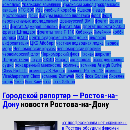
комплекс
Уральские авиалинии
Уральский завод гражданской
авиации
УТС-800
Уфа
учебный корабль
Ушаков
Федор
Достоевский
фейк
фигуры высшего пилотажа
флот
Фонд
перспективных исследований
франзузский ВМФ
фрегат
фрегат
FDI
фрегат Адмирал Головко
фрегат Мир
фрегат проекта 22350
фрегат Штандарт
фрегаты типа F-110
Хабаккук
Хмеймим
хобби
моряка
ЦАГИ
центр судоремонта Звездочка
циклокар
цифровизация
ЦКБ Айсберг
частная подводная лодка
Черное
море
Черноморские круизы
черноморские проливы
черноморский флот
Черноморский флот
Чхонан
шарклет
Шереметьево
шхуна
ЭКИП
Экоход
экраноплан
экспедиционное
судно
эскадренный миноносец
эсминец
эсминец Arleigh Burke
Class Flight III
эсминец JS Haguro
эсминец Project 18
эсминец
Visakhapatnam Class
эсминец Zumwalt
Як-9
Яков Балаев
Яковлев
якорь
Ямал
Яны Капу
яхта
яхта Galleon
Городской репортер — Ростов-на-
Дону
новости Ростова-на-Дону
«У профессионала нет «крышки»»:
в Ростове обсудили феномен