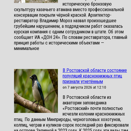
историческую бронзовую
скульптуру казачьего атамана вместо профессиональной
консервации покрыли чёрной краской. Архитектор-
реставратор Владимир Мороз назвал произошедшее
грубейшим нарушением, а подрядчиком работ оказалась
курская компания с одним сотрудником в штате. Об этом
сообщает ИА «ДОН 24». По словам реставратора, главный
принцип работы с историческими объектами —
минимальное
В Ростовской области состояние
популяций краснокнижных птиц
признали угнетённым
on 7 августа 2026 at 12:10
В Ростовской области из
акватории заповедника
«Ростовский» почти полностью
исчезли колонии краснокнижных
птиц. По данным Минприроды, черноголовых хохотунов,
колпиц, чеграв и куликов-сорок последний раз фиксировали
на острове Заливной в 2023 году. К 2025 году эти виды там