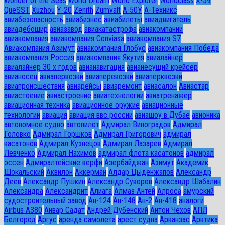
Wonder of the Seas
World Dream
World Explorer
Worldclass
X-59
QueSST
Xuzhou
Y-20
Zenith
Zumvalt
А-50У
А-Техникс
авиабезопасность
авиабизнес
авиабилеты
авиадвигатель
авиадебошир
авиазавод
авиакатастрофа
авиакомпании
авиакомпания
авиакомпания Conviasa
авиакомпания S7
Авиакомпания Азимут
авиакомпания Глобус
авиакомпания Победа
авиакомпания Россия
авиакомпания Якутия
авиалайнер
авиалайнер 30 х годов
авианавигация
авианесущий крейсер
авианосец
авиапервозки
авиаперевозки
авиаперквозки
авиапроисшествия
авиарейсы
авиаремонт
авиасалон
Авиастар
авиастоение
авиастроение
авиатехнологии
авиатренажер
авиационная техника
авиационное оружие
авиационные
технологии
авиация
авиация ввс россии
авиашоу в Дубае
авионика
автономное судно
автопилот
Адмирал Виноградов
Адмирал
Головко
Адмирал Горшков
Адмирал Григорович
адмирал
касатонов
Адмирал Кузнецов
Адмирал Лазарев
Адмирал
Левченко
Адмирал Нахимов
адмирал флота касатонов
адмирал
эссен
Адмиралтейские верфи
Азербайджан
Азимут
Академик
Шокальский
Аквилон
Аккерман
Алдар Цыденжапов
Александр
Деев
Александр Пушкин
Александр Суворов
Александр Шабалин
Александра
Александрит
Алиага
Алмаз Антей
Алроса
амурский
судостроительный завод
Ан-124
Ан-148
Ан-2
Ан-418
аналоги
Airbus A380
Анвар Садат
Андрей Дубенский
Антон Чехов
АПЛ
Белгород
Аргус
аренда самолета
арест судна
Арканзас
Арктика