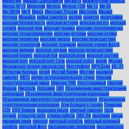
маркетинг
Маршал Шапошников
мегаяхта
межфлотский переход
Мелец М-15
Меркурий
Метеор
Метеор 12М
Ми-12
Ми-26
Ми-28HM
Ми-8
Минск
Минтранс России
Мистраль
Михаил
Кутузов
Можайск
мойка самолета
молния
монитор
монография
морская безопасность
морская история
морская регата
морская
служба
морская тень
морская техника
морские грузоперевозки
морские грузщоперевозки
морские истории
морские котики
морские перевозки
морские пираты
морские происшествия
морские технологии
морские традиции
морские учения флота
морские явления
морское оружие
морское происшествие
морской бизнес
морской бой
морской вояж
морской охотник
морской порт
морской порт Сочи
морской робот
моряк
Москва
Московское речное пароходство
Мостурфлот
МРК Буря
МС-21
Мстислав Келдыш
музей
Мустай Карим
Мустанг
надувной
самолет
НАТО
научно-исследовательское судно
Невский
судостроительный завод
Невское ПКБ
Неустрашимый
Николай
Жарков
Никополь
Нордавиа
ОАК
Объединённая авиастроительная
корпорация
Объединенная авиастроительная корпорация
Объединенная двигателестроительная корпорация
Объединенная
судостроительная корпорация
Огни большого города
Одинцово
ОДК
ОДК Климов
оконцовка крыла
опытный самолет
Орск
оружие
открытое небо
отмена рейсов
ПАК ДА
пандемия
паром
паромная линия
пароход
парусный корабль
парусный круизный
корабль
парусный флот
пассажирские перевозки
пассажирское