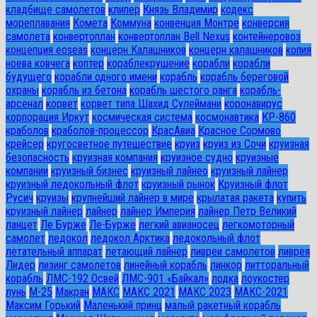
кладбище самолетов
клипер
Князь Владимир
кодекс
мореплавания
Комета
Коммуна
конвенция Монтре
конверсия
самолета
конвертоплан
конвертоплан Bell Nexus
контейнеровоз
концепция eoseas
концерн Калашников
концерн калашников
копия
ноева ковчега
коптер
кораблекрушение
корабли
корабли
будущего
корабли одного имени
корабль
корабль береговой
охраны
корабль из бетона
корабль шестого ранга
корабль-
арсенал
корвет
корвет типа Шахид Сулеймани
коронавирус
корпорация Иркут
космическая система
космонавтика
КР-860
краболов
краболов-процессор
КрасАвиа
Красное Сормово
крейсер
кругосветное путешествие
круиз
круиз из Сочи
круизная
безопасность
круизная компания
круизное судно
круизные
компании
круизный бизнес
круизный лайнео
круизный лайнер
круизный ледокольный флот
круизный рынок
Круизный флот
Русич
круизы
крупнейший лайнер в мире
крылатая ракета
купить
круизный лайнер
лайнер
лайнер Империя
лайнер Петр Великий
ланцет
Ле Бурже
Ле-Бурже
легкий авианосец
легкомоторный
самолет
ледокол
ледокол Арктика
ледокольный флот
летательный аппарат
летающий лайнер
ливреи самолетов
ливрея
Лидер
лизинг самолетов
линейный корабль
линкор
литторальный
корабль
ЛМС-192 Освей
ЛМС-901 «Байкал»
лодка
лоукостер
лунь
М-25
Макран
МАКС
МАКС 2021
МАКС 2023
МАКС-2021
Максим Горький
Маленький принц
малый ракетный корабль