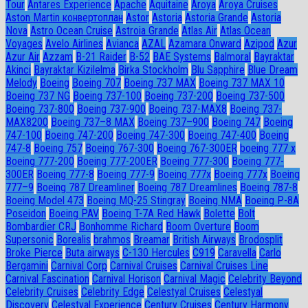
Tour
Antares Experience
Apache
Aquitaine
Aroya
Aroya Cruises
Aston Martin конвертоплан
Astor
Astoria
Astoria Grande
Astoria
Nova
Astro Ocean Cruise
Astroia Grande
Atlas Air
Atlas Ocean
Voyages
Avelo Airlines
Avianca
AZAL
Azamara Onward
Azipod
Azur
Azur Air
Azzam
B-21 Raider
B-52
BAE Systems
Balmoral
Bayraktar
Akinci
Bayraktar Kizilelma
Birka Stockholm
Blu Sapphire
Blue Dream
Melody
Boeing
Boeing 707
Boeing 737 MAX
Boeing 737 MAX 10
Boeing 737 NG
Boeing 737-100
Boeing 737-200
Boeing 737-500
Boeing 737-800
Boeing 737-900
Boeing 737-MAX8
Boeing 737-
MAX8200
Boeing 737–8 MAX
Boeing 737–900
Boeing 747
Boeing
747-100
Boeing 747-200
Boeing 747-300
Boeing 747-400
Boeing
747-8
Boeing 757
Boeing 767-300
Boeing 767-300ER
boeing 777 x
Boeing 777-200
Boeing 777-200ER
Boeing 777-300
Boeing 777-
300ER
Boeing 777-8
Boeing 777-9
Boeing 777x
Boeing 777х
Boeing
777–9
Boeing 787 Dreamliner
Boeing 787 Dreamlines
Boeing 787-8
Boeing Model 473
Boeing MQ-25 Stingray
Boeing NMA
Boeing P-8A
Poseidon
Boeing PAV
Boeing T-7A Red Hawk
Bolette
Bolt
Bombardier CRJ
Bonhomme Richard
Boom Overture
Boom
Supersonic
Borealis
brahmos
Breamar
British Airways
Brodosplit
Broke Pierce
Buta airways
C-130 Hercules
C919
Caravella
Carlo
Bergamini
Carnival Corp
Carnival Cruises
Carnival Cruises Line
Carnival Fascination
Carnival Horison
Carnival Magic
Celebrity Beyond
Celebrity Cruises
Celebrity Edge
Celestyal Cruises
Celestyal
Discovery
Celestyal Experience
Century Cruises
Century Harmony