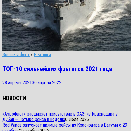
Военный флот
/
Рейтинги
ТОП-10 сильнейших фрегатов 2021 года
28 апреля 2021
30 апреля 2022
НОВОСТИ
«Аэрофлот» расширяет присутствие в ОАЭ: из Краснодара в
Дубай — четыре рейса в неделю
6 июля 2026
Red Wings запускает прямые рейсы из Краснодара в Батуми с 29
октября
21 октября 2025