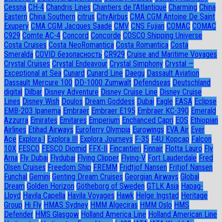
Cessna
CH-4
Chandris Lines
Chantiers de l’Atlantique
Charming
China
Eastern
China Southern
citrus
CityAirbus
CMA CGM Antoine De Saint
Exupery
CMA CGM Jacques Saade
CMV
CNS Fujian
COMAC
COMAC
C929
Comte AC-4
Concord
Concorde
COSCO Shipping Universe
Costa Cruises
Costa NeoRomantica
Costa Romantica
Costa
Smeralda
COVID безопасность
CR929
Cruise and Maritime Voyages
Crystal Cruises
Crystal Endeavour
Crystal Simphony
Crystal —
Exceptional at Sea
Cunard
Cunard Line
Daegu
Dassault Aviation
Dassault Mercure 100
DD-1000 Zumwalt
Defendseas
Deutschland
digital
Dilbar
Disney Adventure
Disney Cruise Line
Disney Cruise
Lines
Disney Wish
Doulos
Dream Goddess
Dubai
Eagle
EASA
Eclipse
EMB-203 Ipanema
Embraer
Embraer E195
Embraer KC-390
Emerald
Azzurra
Emirates
Emitares
Emperium
Enchanced Capri
EOS
Ethiopian
Airlines
Etihad Airways
Euroferry Olympia
Eurowings
EVA Air
Ever
Ace
Explora I
Explora III
Explora Journeys
F-35
F4U Корсар
Falcon
10X
FESCO
FESCO Diomid
FFX-II
Fincantieri
Finnair
Flotta Lauro
Fly
Arna
Fly Dubai
Flydubai
Flying Clipper
Flying-V
Fort Lauderdale
Fred
Olsen Cruises
Freedom Ship
FREMM
Fridtjof Nansen
Fritjof Nansen
Funchal
Gemini
Genting Dream Cruises
Georgian Airways
Global
Dream
Golden Horizon
Götheborg of Sweden
GTLK Asia
Hapag-
Lloyd
Havila Capella
Havila Voyages
Hawk
Helge Ingstad
Heritage
Group
Hi Fly
HMAS Sydney
HMM Algeciras
HMM Oslo
HMS
Defender
HMS Glasgow
Holland America Line
Holland American Line