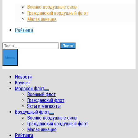
Военно-воздушные силы
Гражданский воздушный флот
Малая авиация
Рейтинги
Найти:
Меню
Новости
Круизы
Морской Флот
Показать
Военный флот
подменю
Гражданский флот
Яхты и мегаяхты
Воздушный флот
Показать
Военно-воздушные силы
подменю
Гражданский воздушный флот
Малая авиация
Рейтинги