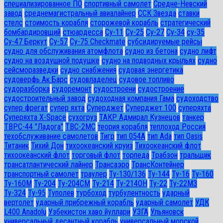
специализированное ПО
спортивный самолет
Средне-Невский
завод
среднемагистральный авиалайнер
ССК Звезда
ставки
стелс
стоимость корабля
сторожевой корабль
стратегический
бомбардировщий
стюардесса
Су-11
Су-25
Су-27
Су-34
су-35
Су-47 Беркут
Су-57
Су-75 Checkmate
субсидируемые рейсы
судно для обслуживания атомфлота
судно из бетона
судно лифт
судно на воздушной подушке
судно на подводных крыльях
судно
сейсморазведки
судно снабжения
судовая энергетика
судоверфь Ак Барс
судовладелец
судовое топливо
судоразборка
судоремонт
судостроени
судостроение
судостроительный завод
судоходная компания Гама
судоходство
супер фрегат
супер яхта
Суперджет
Суперджет 100
суперяхта
Суперяхта X-Space
сухогруз
ТАКР Адмирал Кузнецов
танкер
ТВРС-44 "Ладога"
ТВС-2МС
теория корабля
теплоход Россия
техобслуживание самолетов
Тигр
тип 054А
тип Ada
тип Oasis
Титаник
Тихий Дон
тихоокеанский круиз
Тихоокеанский флот
тихоокеанский флот
торговый флот
торпеда
Трабзон
тральщик
трансатлантический лайнер
Трансаэро
ТрансКонтейнер
транспортный самолет
траулер
Ту-130/136
Ту-144
Ту-16
Ту-160
Ту-160М
Ту-204
Ту-204СМ
Ту-214
Ту-214ОН
Ту-22
Ту-22М3
Ту-324
Ту-95
Туполев
турбоход
турбулентность
ударный
вертолет
ударный прибрежный корабль
ударный самолет
УДК
L400 Anadolu
Узбекистон хаво йуллари
УЗГА
Ульяновск
универсальный десантный корабль
универсальный морской