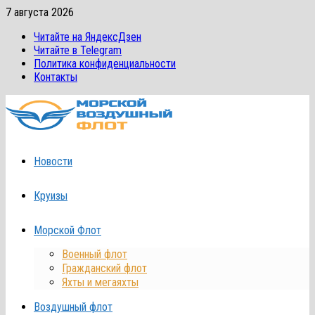
Перейти
7 августа 2026
к
Читайте на ЯндексДзен
содержимому
Читайте в Telegram
Политика конфиденциальности
Контакты
Новости
Круизы
Морской Флот
Военный флот
Гражданский флот
Яхты и мегаяхты
Воздушный флот