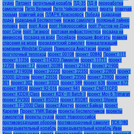
судно
Патриот
патрульный корабль
ПД-35
ПД-8
переработка
самолетов
Петр Великий
Петр Чайковский
пилот
пираты
плавучая
тюрьма
плавучий док
ПЛАРК Красноярск
Победа
подводная
лодка
подводный беспилотник
пожар самолета
полярный лайнер
поповка
порт
порт Азов
порт Новороссийск
порт Ростов-на-Дону
порт Сочи
порт Таганрог
портовая инфраструктура
посадка на
авианосец
посадка на воду
Посейдон
поющие фрегаты
правила
спасения на море
президентский самолет
принадлежащий
компании Windstar Cruises
Принцесса Анастасия
причал
прогулочный теплоход
проект 00108
проект 00840
Проект 111
проект 11356
проект 11430Э Ламантин
проект 11711
проект
12700
проект 17
проект 20385
проект 21631
проект 21900
проект 21900М
проект 22220
проект 22350
проект 22800
проект
23000 Шторм
проект 23550
Проект 23560
проект 23900
проект
301
проект 302
проект 33DD
проект 588
проект 636
проект 677
проект 885М
проект 92-016
проект 941
проект CNF11CPD
проект KDDX-Class
проект KDX–III Batch II
проект Moj-6 Trimaran
проект PV300
проект RSD59
проект RSD81
проект Shpere
проект TF-2000 Class
проект Арктур
проект Байкал
проект
Карелия
Проект УМК Варан
проекты беспилотников
проекты
самолетов
проекты судов
прорт Новороссийск
противовоздушная оборона
противолодочный самолет
ПСК-180
разведывательный корабль
разведывательный корабль Иван
Хрус
разрез судна
ракета
ракета калибр
ракета циркон
ракетный