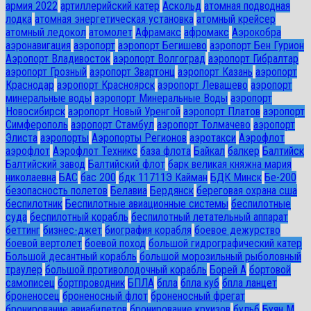
армия 2022
артиллерийский катер
Аскольд
атомная подводная
лодка
атомная энергетическая установка
атомный крейсер
атомный ледокол
атомолет
Афрамакс
афромакс
Аэрокобра
аэронавигация
аэропорт
аэропорт Бегишево
аэропорт Бен Гурион
Аэропорт Владивосток
аэропорт Волгоград
аэропорт Гибралтар
аэропорт Грозный
аэропорт Звартонц
аэропорт Казань
аэропорт
Краснодар
аэропорт Красноярск
аэропорт Левашево
аэропорт
минеральные воды
аэропорт Минеральные Воды
аэропорт
Новосибирск
аэропорт Новый Уренгой
аэропорт Платов
аэропорт
Симферополь
аэропорт Стамбул
аэропорт Толмачево
аэропорт
Элиста
аэропорты
Аэропорты Регионов
аэротакси
Аэрофлот
аэрофлот
Аэрофлот Техникс
база флота
Байкал
балкер
Балтийск
Балтийский завод
Балтийский флот
барк великая княжна мария
николаевна
БАС
бас 200
бдк 11711Э Кайман
БДК Минск
Бе-200
безопасность полетов
Белавиа
Бердянск
береговая охрана сша
беспилотник
Беспилотные авиационные системы
беспилотные
суда
беспилотный корабль
беспилотный летательный аппарат
беттинг
бизнес-джет
биография корабля
боевое дежурство
боевой вертолет
боевой поход
большой гидрографический катер
Большой десантный корабль
большой морозильный рыболовный
траулер
большой противолодочный корабль
Борей А
бортовой
самописец
бортпроводник
БПЛА
бпла
бпла куб
бпла ланцет
броненосец
броненосный флот
броненосный фрегат
бронирование авиабилетов
бронирование круизов
бульб
Буян М