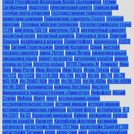
Герой Российской Федерации Алдар Цыденжапов
Гетман
Сагайдачный
гидроузел
гиперзвуковая ракета
главком вмф
голубая лента атлантики
Государственная транспортная
лизинговая компания
Гражданские самолеты Сухого
грузовой
парусник
грузовые морские перевозки
грузопассажирское судно
ГТЛК
двигатель ПД-14
двигатель ПД-8
двухпалубный самолет
десантный катер
десантный корабль
Джеральд Форд
Дмитрий
Донской
дозаправка в воздухе
Донинтурфлот
дрононосец
ДЭПЛ
Уфа
Евгений Горигледжан
Евпатий Коловрат
Ермак
жесткая
посадка самолета
завод Лотос
завод Янтарь
заканцовка крыла
законцовка крыла
запрет на полеты
затопление корабля
зимние
круизы из Сочи
Золотое кольцо
ЗРПК Панцирь М
Зумвальт
Иван
Грен
Иван Рогов
Иван Фролов
Иван Хрус
Игорь Глухов
игры
Ил-112
Ил-112В
Ил-114-300
Ил-196
Ил-38
Ил-66
Ил-74
Ил-76
МД-90А
Ил-76МД-90А
Ил-86
Ил-96-300
Ил-96-400м
Ил-96-400М
Ил-96-500Т
иллюминатор
инженер Костенко
Институт
Авиационного приборостроения «Навигатор»
Инфофлот
Иосиф
Сталин
ИрАэро
Иркут
иркут
исследования океана
исследовательское судно
истоиия авиации
история авиации
история пассажирских лайнеров
история флота
истребитель
К-7
Ка-226Т
Ка-52
Казанский авиазавод
Кайман
калашников
капитан
капитан корабля
Каракурт
Каспийская флотилия
катамаран
катапульта
катастрофа Boeing 737 Max
катастрофа Superjet 100
катастрофа Титаника
катер
катер-танк
кино
кладбище кораблей