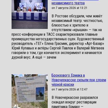
независимого театра
on 7 августа 2026 at 13:21
В Ростове обсудили, чем живёт
независимый театр: честностью,
близостью к зрителю и
отсутствием «крышки» — так на
пресс-конференции в ТАСС охарактеризовали главные
преимущества негосударственных сцен. Художественный
руководитель «ТЕГ» Елена Грасмик, директор «Арт-Базар»
Юрий Купавых и актёры Сергей Павлов и Валерий Матвеев
говорили о том, где кончается эксперимент и начинается
дурной вкус. А ещё — зачем
Бронзового Ермака в
Новочеркасске скрыли под слоем
чёрной краски
on 7 августа 2026 at 12:47
В Новочеркасске разразился
скандал вокруг реставрации
памятника Ермаку —