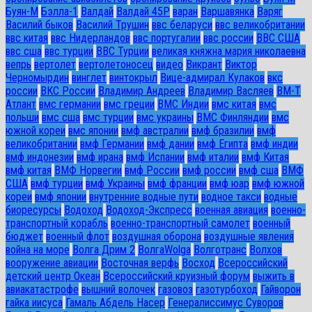
Буян-М
Бэлла-1
Валдай
Валдай 45Р
варан
Варшавянка
Варяг
Василий быков
Василий Трушин
ввс беларуси
ввс великобритании
ввс китая
ввс Нидерландов
ввс португалии
ввс россии
ВВС США
ввс сша
ввс турции
ВВС Турции
великая княжна мария николаевна
вепрь
вертолет
вертолетоносец
видео
Викрант
Виктор
Черномырдин
винглет
винтокрыл
Вице-адмирал Кулаков
вкс
россии
ВКС России
Владимир Андреев
Владимир Васляев
ВМ-Т
Атлант
вмс германии
вмс греции
ВМС Индии
вмс китая
вмс
польши
вмс сша
вмс турции
вмс украины
ВМС Финляндии
вмс
южной кореи
вмс японии
вмф австралии
вмф бразилии
вмф
великобритании
вмф Германии
вмф дании
вмф Египта
вмф индии
вмф индонезии
вмф ирана
вмф Испании
вмф италии
вмф Китая
вмф китая
ВМФ Норвегии
вмф России
вмф россии
вмф сша
ВМФ
США
вмф турции
вмф Украины
вмф франции
вмф юар
вмф южной
кореи
вмф японии
внутренние водные пути
водное такси
водные
биоресурсы
Водоход
Водоход-Экспресс
военная авиация
военно-
транспортный корабль
военно-транспортный самолет
военный
бюджет
военный флот
воздушная оборона
воздушные явления
война на море
Волга Дрим 2
ВолгаWolga
Волготранс
Волхов
вооружение авиации
Восточная верфь
Восход
Всероссийский
детский центр Океан
Всероссийский круизный форум
выжить в
авиакатастрофе
вышний волочек
газовоз
газотурбоход
Гайворон
гайка иисуса
Гамаль Абдель Насер
Генералиссимус Суворов