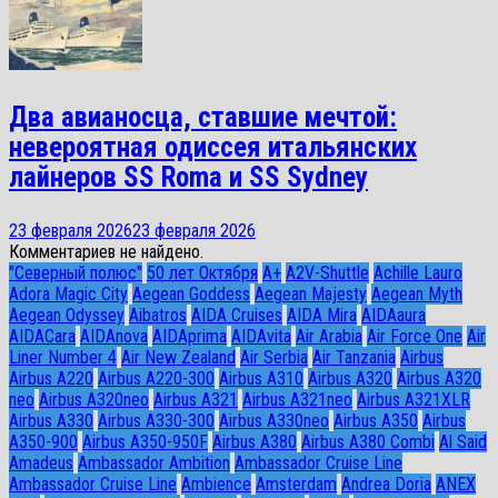
Два авианосца, ставшие мечтой:
невероятная одиссея итальянских
лайнеров SS Roma и SS Sydney
23 февраля 2026
23 февраля 2026
Комментариев не найдено.
"Северный полюс"
50 лет Октября
A+
A2V-Shuttle
Achille Lauro
Adora Magic City
Aegean Goddess
Aegean Majesty
Aegean Myth
Aegean Odyssey
Aibatros
AIDA Cruises
AIDA Mira
AIDAaura
AIDACara
AIDAnova
AIDAprima
AIDAvita
Air Arabia
Air Force One
Air
Liner Number 4
Air New Zealand
Air Serbia
Air Tanzania
Airbus
Airbus A220
Airbus A220-300
Airbus A310
Airbus A320
Airbus A320
neo
Airbus A320neo
Airbus A321
Airbus A321neo
Airbus A321XLR
Airbus A330
Airbus A330-300
Airbus A330neo
Airbus A350
Airbus
A350-900
Airbus A350-950F
Airbus A380
Airbus A380 Combi
Al Said
Amadeus
Ambassador Ambition
Ambassador Cruise Line
Ambassador Сruise Line
Ambience
Amsterdam
Andrea Doria
ANEX