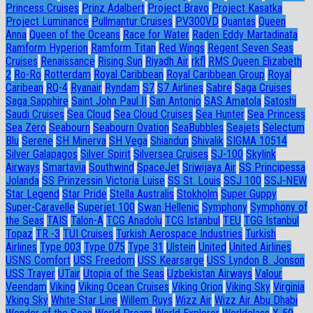
Princess Cruises
Prinz Adalbert
Project Bravo
Project Kasatka
Project Luminance
Pullmantur Cruises
PV300VD
Quantas
Queen
Anna
Queen of the Oceans
Race for Water
Raden Eddy Martadinata
Ramform Hyperion
Ramform Titan
Red Wings
Regent Seven Seas
Cruises
Renaissance
Rising Sun
Riyadh Air
rkfl
RMS Queen Elizabeth
2
Ro-Ro
Rotterdam
Royal Caribbean
Royal Caribbean Group
Royal
Caribean
RQ-4
Ryanair
Ryndam
S7
S7 Airlines
Sabre
Saga Cruises
Saga Sapphire
Saint John Paul II
San Antonio
SAS Amatola
Satoshi
Saudi Cruises
Sea Cloud
Sea Cloud Cruises
Sea Hunter
Sea Princess
Sea Zero
Seabourn
Seabourn Ovation
SeaBubbles
Seajets
Selectum
Blu
Serene
SH Minerva
SH Vega
Shiandun
Shivalik
SIGMA 10514
Silver Galapagos
Silver Spirit
Silversea Cruises
SJ-100
Skylink
Airways
Smartavia
Southwind
SpaceJet
Sriwijaya Air
SS Principessa
Jolanda
SS Prinzessin Victoria Luise
SS St. Louis
SSJ 100
SSJ-NEW
Star Legend
Star Pride
Stella Australis
Stokholm
Super Guppy
Super-Caravelle
Superjet 100
Swan Hellenic
Symphony
Symphony of
the Seas
TAIS
Talon-A
TCG Anadolu
TCG Istanbul
TEU
TGG Istanbul
Topaz
TR -3
TUI Cruises
Turkish Aerospace Industries
Turkish
Airlines
Type 003
Type 075
Type 31
Ulstein
United
United Airlines
USNS Comfort
USS Freedom
USS Kearsarge
USS Lyndon B. Jonson
USS Trayer
UTair
Utopia of the Seas
Uzbekistan Airways
Valour
Veendam
Viking
Viking Ocean Cruises
Viking Orion
Viking Sky
Virginia
Vking Sky
White Star Line
Willem Ruys
Wizz Air
Wizz Air Abu Dhabi