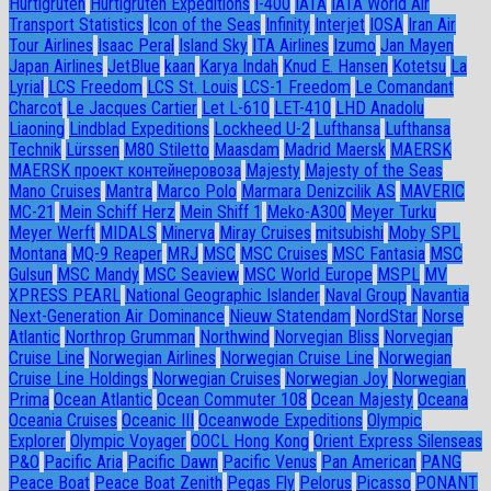
Hurtigruten
Hurtigruten Expeditions
I-400
IATA
IATA World Air
Transport Statistics
Icon of the Seas
Infinity
Interjet
IOSA
Iran Air
Tour Airlines
Isaac Peral
Island Sky
ITA Airlines
Izumo
Jan Mayen
Japan Airlines
JetBlue
kaan
Karya Indah
Knud E. Hansen
Kotetsu
La
Lyrial
LCS Freedom
LCS St. Louis
LCS-1 Freedom
Le Comandant
Charcot
Le Jacques Cartier
Let L-610
LET-410
LHD Anadolu
Liaoning
Lindblad Expeditions
Lockheed U-2
Lufthansa
Lufthansa
Technik
Lürssen
M80 Stiletto
Maasdam
Madrid Maersk
MAERSK
MAERSK проект контейнеровоза
Majesty
Majesty of the Seas
Mano Cruises
Mantra
Marco Polo
Marmara Denizcilik AS
MAVERIC
MC-21
Mein Schiff Herz
Mein Shiff 1
Meko-A300
Meyer Turku
Meyer Werft
MIDALS
Minerva
Miray Cruises
mitsubishi
Moby SPL
Montana
MQ-9 Reaper
MRJ
MSC
MSC Cruises
MSC Fantasia
MSC
Gulsun
MSC Mandy
MSC Seaview
MSC World Europe
MSPL
MV
XPRESS PEARL
National Geographic Islander
Naval Group
Navantia
Next-Generation Air Dominance
Nieuw Statendam
NordStar
Norse
Atlantic
Northrop Grumman
Northwind
Norvegian Bliss
Norvegian
Cruise Line
Norwegian Airlines
Norwegian Cruise Line
Norwegian
Cruise Line Holdings
Norwegian Cruises
Norwegian Joy
Norwegian
Prima
Ocean Atlantic
Ocean Commuter 108
Ocean Majesty
Oceana
Oceania Cruises
Oceanic III
Oceanwode Expeditions
Olympic
Explorer
Olympic Voyager
OOCL Hong Kong
Orient Express Silenseas
P&O
Pacific Aria
Pacific Dawn
Pacific Venus
Pan American
PANG
Peace Boat
Peace Boat Zenith
Pegas Fly
Pelorus
Picasso
PONANT