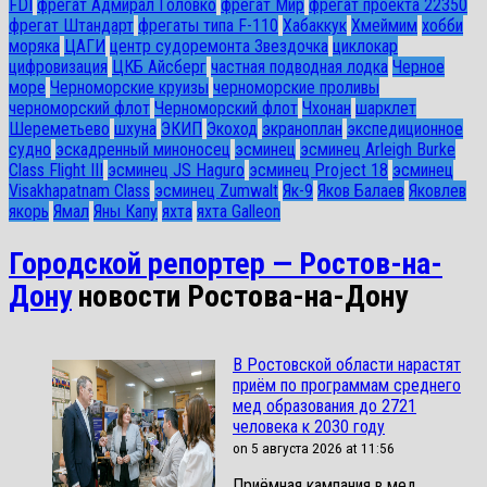
FDI
фрегат Адмирал Головко
фрегат Мир
фрегат проекта 22350
фрегат Штандарт
фрегаты типа F-110
Хабаккук
Хмеймим
хобби
моряка
ЦАГИ
центр судоремонта Звездочка
циклокар
цифровизация
ЦКБ Айсберг
частная подводная лодка
Черное
море
Черноморские круизы
черноморские проливы
черноморский флот
Черноморский флот
Чхонан
шарклет
Шереметьево
шхуна
ЭКИП
Экоход
экраноплан
экспедиционное
судно
эскадренный миноносец
эсминец
эсминец Arleigh Burke
Class Flight III
эсминец JS Haguro
эсминец Project 18
эсминец
Visakhapatnam Class
эсминец Zumwalt
Як-9
Яков Балаев
Яковлев
якорь
Ямал
Яны Капу
яхта
яхта Galleon
Городской репортер — Ростов-на-
Дону
новости Ростова-на-Дону
В Ростовской области нарастят
приём по программам среднего
мед образования до 2721
человека к 2030 году
on 5 августа 2026 at 11:56
Приёмная кампания в мед