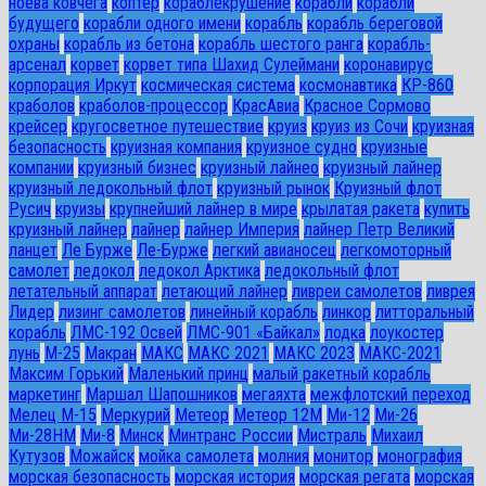
ноева ковчега
коптер
кораблекрушение
корабли
корабли
будущего
корабли одного имени
корабль
корабль береговой
охраны
корабль из бетона
корабль шестого ранга
корабль-
арсенал
корвет
корвет типа Шахид Сулеймани
коронавирус
корпорация Иркут
космическая система
космонавтика
КР-860
краболов
краболов-процессор
КрасАвиа
Красное Сормово
крейсер
кругосветное путешествие
круиз
круиз из Сочи
круизная
безопасность
круизная компания
круизное судно
круизные
компании
круизный бизнес
круизный лайнео
круизный лайнер
круизный ледокольный флот
круизный рынок
Круизный флот
Русич
круизы
крупнейший лайнер в мире
крылатая ракета
купить
круизный лайнер
лайнер
лайнер Империя
лайнер Петр Великий
ланцет
Ле Бурже
Ле-Бурже
легкий авианосец
легкомоторный
самолет
ледокол
ледокол Арктика
ледокольный флот
летательный аппарат
летающий лайнер
ливреи самолетов
ливрея
Лидер
лизинг самолетов
линейный корабль
линкор
литторальный
корабль
ЛМС-192 Освей
ЛМС-901 «Байкал»
лодка
лоукостер
лунь
М-25
Макран
МАКС
МАКС 2021
МАКС 2023
МАКС-2021
Максим Горький
Маленький принц
малый ракетный корабль
маркетинг
Маршал Шапошников
мегаяхта
межфлотский переход
Мелец М-15
Меркурий
Метеор
Метеор 12М
Ми-12
Ми-26
Ми-28HM
Ми-8
Минск
Минтранс России
Мистраль
Михаил
Кутузов
Можайск
мойка самолета
молния
монитор
монография
морская безопасность
морская история
морская регата
морская