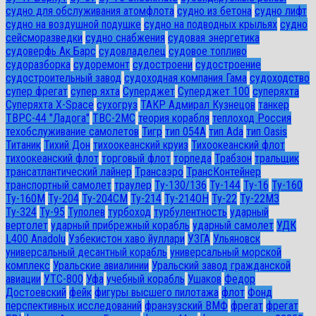
судно для обслуживания атомфлота
судно из бетона
судно лифт
судно на воздушной подушке
судно на подводных крыльях
судно
сейсморазведки
судно снабжения
судовая энергетика
судоверфь Ак Барс
судовладелец
судовое топливо
судоразборка
судоремонт
судостроени
судостроение
судостроительный завод
судоходная компания Гама
судоходство
супер фрегат
супер яхта
Суперджет
Суперджет 100
суперяхта
Суперяхта X-Space
сухогруз
ТАКР Адмирал Кузнецов
танкер
ТВРС-44 "Ладога"
ТВС-2МС
теория корабля
теплоход Россия
техобслуживание самолетов
Тигр
тип 054А
тип Ada
тип Oasis
Титаник
Тихий Дон
тихоокеанский круиз
Тихоокеанский флот
тихоокеанский флот
торговый флот
торпеда
Трабзон
тральщик
трансатлантический лайнер
Трансаэро
ТрансКонтейнер
транспортный самолет
траулер
Ту-130/136
Ту-144
Ту-16
Ту-160
Ту-160М
Ту-204
Ту-204СМ
Ту-214
Ту-214ОН
Ту-22
Ту-22М3
Ту-324
Ту-95
Туполев
турбоход
турбулентность
ударный
вертолет
ударный прибрежный корабль
ударный самолет
УДК
L400 Anadolu
Узбекистон хаво йуллари
УЗГА
Ульяновск
универсальный десантный корабль
универсальный морской
комплекс
Уральские авиалинии
Уральский завод гражданской
авиации
УТС-800
Уфа
учебный корабль
Ушаков
Федор
Достоевский
фейк
фигуры высшего пилотажа
флот
Фонд
перспективных исследований
франзузский ВМФ
фрегат
фрегат