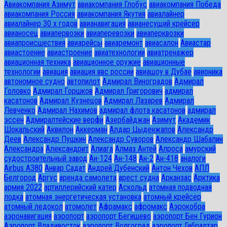
Авиакомпания Азимут
авиакомпания Глобус
авиакомпания Победа
авиакомпания Россия
авиакомпания Якутия
авиалайнер
авиалайнер 30 х годов
авианавигация
авианесущий крейсер
авианосец
авиапервозки
авиаперевозки
авиаперквозки
авиапроисшествия
авиарейсы
авиаремонт
авиасалон
Авиастар
авиастоение
авиастроение
авиатехнологии
авиатренажер
авиационная техника
авиационное оружие
авиационные
технологии
авиация
авиация ввс россии
авиашоу в Дубае
авионика
автономное судно
автопилот
Адмирал Виноградов
Адмирал
Головко
Адмирал Горшков
Адмирал Григорович
адмирал
касатонов
Адмирал Кузнецов
Адмирал Лазарев
Адмирал
Левченко
Адмирал Нахимов
адмирал флота касатонов
адмирал
эссен
Адмиралтейские верфи
Азербайджан
Азимут
Академик
Шокальский
Аквилон
Аккерман
Алдар Цыденжапов
Александр
Деев
Александр Пушкин
Александр Суворов
Александр Шабалин
Александра
Александрит
Алиага
Алмаз Антей
Алроса
амурский
судостроительный завод
Ан-124
Ан-148
Ан-2
Ан-418
аналоги
Airbus A380
Анвар Садат
Андрей Дубенский
Антон Чехов
АПЛ
Белгород
Аргус
аренда самолета
арест судна
Арканзас
Арктика
армия 2022
артиллерийский катер
Аскольд
атомная подводная
лодка
атомная энергетическая установка
атомный крейсер
атомный ледокол
атомолет
Афрамакс
афромакс
Аэрокобра
аэронавигация
аэропорт
аэропорт Бегишево
аэропорт Бен Гурион
Аэропорт Владивосток
аэропорт Волгоград
аэропорт Гибралтар