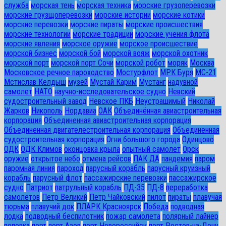
служба
морская тень
морская техника
морские грузоперевозки
морские грузщоперевозки
морские истории
морские котики
морские перевозки
морские пираты
морские происшествия
морские технологии
морские традиции
морские учения флота
морские явления
морское оружие
морское происшествие
морской бизнес
морской бой
морской вояж
морской охотник
морской порт
морской порт Сочи
морской робот
моряк
Москва
Московское речное пароходство
Мостурфлот
МРК Буря
МС-21
Мстислав Келдыш
музей
Мустай Карим
Мустанг
надувной
самолет
НАТО
научно-исследовательское судно
Невский
судостроительный завод
Невское ПКБ
Неустрашимый
Николай
Жарков
Никополь
Нордавиа
ОАК
Объединённая авиастроительная
корпорация
Объединенная авиастроительная корпорация
Объединенная двигателестроительная корпорация
Объединенная
судостроительная корпорация
Огни большого города
Одинцово
ОДК
ОДК Климов
оконцовка крыла
опытный самолет
Орск
оружие
открытое небо
отмена рейсов
ПАК ДА
пандемия
паром
паромная линия
пароход
парусный корабль
парусный круизный
корабль
парусный флот
пассажирские перевозки
пассажирское
судно
Патриот
патрульный корабль
ПД-35
ПД-8
переработка
самолетов
Петр Великий
Петр Чайковский
пилот
пираты
плавучая
тюрьма
плавучий док
ПЛАРК Красноярск
Победа
подводная
лодка
подводный беспилотник
пожар самолета
полярный лайнер
поповка
порт
порт Азов
порт Новороссийск
порт Ростов-на-Дону