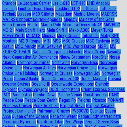
Charcot
Le Jacques Cartier
Let L-610
LET-410
LHD Anadolu
Liaoning
Lindblad Expeditions
Lockheed U-2
Lufthansa
Lufthansa
Technik
Lürssen
M80 Stiletto
Maasdam
Madrid Maersk
MAERSK
MAERSK проект контейнеровоза
Majesty
Majesty of the Seas
Mano Cruises
Mantra
Marco Polo
Marmara Denizcilik AS
MAVERIC
MC-21
Mein Schiff Herz
Mein Shiff 1
Meko-A300
Meyer Turku
Meyer Werft
MIDALS
Minerva
Miray Cruises
mitsubishi
Moby SPL
Montana
MQ-9 Reaper
MRJ
MSC
MSC Cruises
MSC Fantasia
MSC
Gulsun
MSC Mandy
MSC Seaview
MSC World Europe
MSPL
MV
XPRESS PEARL
National Geographic Islander
Naval Group
Navantia
Next-Generation Air Dominance
Nieuw Statendam
NordStar
Norse
Atlantic
Northrop Grumman
Northwind
Norvegian Bliss
Norvegian
Cruise Line
Norwegian Airlines
Norwegian Cruise Line
Norwegian
Cruise Line Holdings
Norwegian Cruises
Norwegian Joy
Norwegian
Prima
Ocean Atlantic
Ocean Commuter 108
Ocean Majesty
Oceana
Oceania Cruises
Oceanic III
Oceanwode Expeditions
Olympic
Explorer
Olympic Voyager
OOCL Hong Kong
Orient Express Silenseas
P&O
Pacific Aria
Pacific Dawn
Pacific Venus
Pan American
PANG
Peace Boat
Peace Boat Zenith
Pegas Fly
Pelorus
Picasso
PONANT
Princess Cruises
Prinz Adalbert
Project Bravo
Project Kasatka
Project Luminance
Pullmantur Cruises
PV300VD
Quantas
Queen
Anna
Queen of the Oceans
Race for Water
Raden Eddy Martadinata
Ramform Hyperion
Ramform Titan
Red Wings
Regent Seven Seas