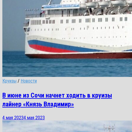
Круизы
/
Новости
В июне из Сочи начнет ходить в круизы
лайнер «Князь Владимир»
4 мая 2023
4 мая 2023