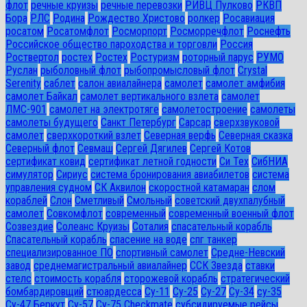
флот
речные круизы
речные перевозки
РИВЦ Пулково
РКВП
Бора
РЛС
Родина
Рождество Христово
ролкер
Росавиация
росатом
Росатомфлот
Росморпорт
Росморречфлот
Роснефть
Российское общество пароходства и торговли
Россия
Роствертол
ростех
Ростех
Ростуризм
роторный парус
РУМО
Руслан
рыболовный флот
рыбопромысловый флот
Сrystal
Serenity
саблет
салон авиалайнера
самолет
самолет амфибия
самолет Байкал
самолет вертикального взлета
самолет
ЛМС-901
самолет на электротяге
самолетостроение
самолеты
самолеты будущего
Санкт Петербург
Сарсар
сверхзвуковой
самолет
сверхкороткий взлет
Северная верфь
Северная сказка
Северный флот
Севмаш
Сергей Дягилев
Сергей Котов
сертификат ковид
сертификат летной годности
Си Тех
СибНИА
симулятор
Сириус
система бронирования авиабилетов
система
управления судном
СК Аквилон
скоростной катамаран
слом
кораблей
Слон
Сметливый
Смольный
советский двухпалубный
самолет
Совкомфлот
современный
современный военный флот
Созвездие
Солеанс Круизы
Соталия
спасательный корабль
Спасательный корабль
спасение на воде
спг танкер
специализированное ПО
спортивный самолет
Средне-Невский
завод
среднемагистральный авиалайнер
ССК Звезда
ставки
стелс
стоимость корабля
сторожевой корабль
стратегический
бомбардировщий
стюардесса
Су-11
Су-25
Су-27
Су-34
су-35
Су-47 Беркут
Су-57
Су-75 Checkmate
субсидируемые рейсы