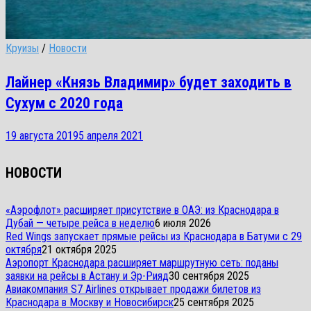
Круизы
/
Новости
Лайнер «Князь Владимир» будет заходить в
Сухум с 2020 года
19 августа 2019
5 апреля 2021
НОВОСТИ
«Аэрофлот» расширяет присутствие в ОАЭ: из Краснодара в
Дубай — четыре рейса в неделю
6 июля 2026
Red Wings запускает прямые рейсы из Краснодара в Батуми с 29
октября
21 октября 2025
Аэропорт Краснодара расширяет маршрутную сеть: поданы
заявки на рейсы в Астану и Эр-Рияд
30 сентября 2025
Авиакомпания S7 Airlines открывает продажи билетов из
Краснодара в Москву и Новосибирск
25 сентября 2025