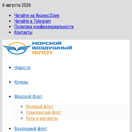
Перейти
6 августа 2026
к
Читайте на ЯндексДзен
содержимому
Читайте в Telegram
Политика конфиденциальности
Контакты
Новости
Круизы
Морской Флот
Военный флот
Гражданский флот
Яхты и мегаяхты
Воздушный флот