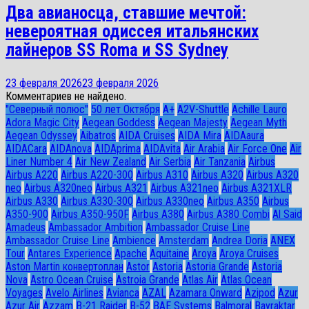
Два авианосца, ставшие мечтой:
невероятная одиссея итальянских
лайнеров SS Roma и SS Sydney
23 февраля 2026
23 февраля 2026
Комментариев не найдено.
"Северный полюс"
50 лет Октября
A+
A2V-Shuttle
Achille Lauro
Adora Magic City
Aegean Goddess
Aegean Majesty
Aegean Myth
Aegean Odyssey
Aibatros
AIDA Cruises
AIDA Mira
AIDAaura
AIDACara
AIDAnova
AIDAprima
AIDAvita
Air Arabia
Air Force One
Air
Liner Number 4
Air New Zealand
Air Serbia
Air Tanzania
Airbus
Airbus A220
Airbus A220-300
Airbus A310
Airbus A320
Airbus A320
neo
Airbus A320neo
Airbus A321
Airbus A321neo
Airbus A321XLR
Airbus A330
Airbus A330-300
Airbus A330neo
Airbus A350
Airbus
A350-900
Airbus A350-950F
Airbus A380
Airbus A380 Combi
Al Said
Amadeus
Ambassador Ambition
Ambassador Cruise Line
Ambassador Сruise Line
Ambience
Amsterdam
Andrea Doria
ANEX
Tour
Antares Experience
Apache
Aquitaine
Aroya
Aroya Cruises
Aston Martin конвертоплан
Astor
Astoria
Astoria Grande
Astoria
Nova
Astro Ocean Cruise
Astroia Grande
Atlas Air
Atlas Ocean
Voyages
Avelo Airlines
Avianca
AZAL
Azamara Onward
Azipod
Azur
Azur Air
Azzam
B-21 Raider
B-52
BAE Systems
Balmoral
Bayraktar