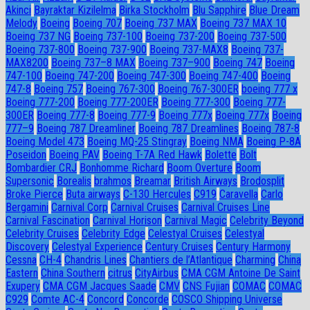
Akinci
Bayraktar Kizilelma
Birka Stockholm
Blu Sapphire
Blue Dream
Melody
Boeing
Boeing 707
Boeing 737 MAX
Boeing 737 MAX 10
Boeing 737 NG
Boeing 737-100
Boeing 737-200
Boeing 737-500
Boeing 737-800
Boeing 737-900
Boeing 737-MAX8
Boeing 737-
MAX8200
Boeing 737–8 MAX
Boeing 737–900
Boeing 747
Boeing
747-100
Boeing 747-200
Boeing 747-300
Boeing 747-400
Boeing
747-8
Boeing 757
Boeing 767-300
Boeing 767-300ER
boeing 777 x
Boeing 777-200
Boeing 777-200ER
Boeing 777-300
Boeing 777-
300ER
Boeing 777-8
Boeing 777-9
Boeing 777x
Boeing 777х
Boeing
777–9
Boeing 787 Dreamliner
Boeing 787 Dreamlines
Boeing 787-8
Boeing Model 473
Boeing MQ-25 Stingray
Boeing NMA
Boeing P-8A
Poseidon
Boeing PAV
Boeing T-7A Red Hawk
Bolette
Bolt
Bombardier CRJ
Bonhomme Richard
Boom Overture
Boom
Supersonic
Borealis
brahmos
Breamar
British Airways
Brodosplit
Broke Pierce
Buta airways
C-130 Hercules
C919
Caravella
Carlo
Bergamini
Carnival Corp
Carnival Cruises
Carnival Cruises Line
Carnival Fascination
Carnival Horison
Carnival Magic
Celebrity Beyond
Celebrity Cruises
Celebrity Edge
Celestyal Cruises
Celestyal
Discovery
Celestyal Experience
Century Cruises
Century Harmony
Cessna
CH-4
Chandris Lines
Chantiers de l’Atlantique
Charming
China
Eastern
China Southern
citrus
CityAirbus
CMA CGM Antoine De Saint
Exupery
CMA CGM Jacques Saade
CMV
CNS Fujian
COMAC
COMAC
C929
Comte AC-4
Concord
Concorde
COSCO Shipping Universe