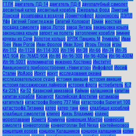
ГТЛК
двигатель ПД-14
двигатель ПД-8
двухпалубный самолет
десантный катер
десантный корабль
Джеральд Форд
Дмитрий
Донской
дозаправка в воздухе
Донинтурфлот
дрононосец
ДЭПЛ
Уфа
Евгений Горигледжан
Евпатий Коловрат
Ермак
жесткая
посадка самолета
завод Лотос
завод Янтарь
заканцовка крыла
законцовка крыла
запрет на полеты
затопление корабля
зимние
круизы из Сочи
Золотое кольцо
ЗРПК Панцирь М
Зумвальт
Иван
Грен
Иван Рогов
Иван Фролов
Иван Хрус
Игорь Глухов
игры
Ил-112
Ил-112В
Ил-114-300
Ил-196
Ил-38
Ил-66
Ил-74
Ил-76
МД-90А
Ил-76МД-90А
Ил-86
Ил-96-300
Ил-96-400м
Ил-96-400М
Ил-96-500Т
иллюминатор
инженер Костенко
Институт
Авиационного приборостроения «Навигатор»
Инфофлот
Иосиф
Сталин
ИрАэро
Иркут
иркут
исследования океана
исследовательское судно
истоиия авиации
история авиации
история пассажирских лайнеров
история флота
истребитель
К-7
Ка-226Т
Ка-52
Казанский авиазавод
Кайман
калашников
капитан
капитан корабля
Каракурт
Каспийская флотилия
катамаран
катапульта
катастрофа Boeing 737 Max
катастрофа Superjet 100
катастрофа Титаника
катер
катер-танк
кино
кладбище кораблей
кладбище самолетов
клипер
Князь Владимир
кодекс
мореплавания
Комета
Коммуна
конвенция Монтре
конверсия
самолета
конвертоплан
конвертоплан Bell Nexus
контейнеровоз
концепция eoseas
концерн Калашников
концерн калашников
копия