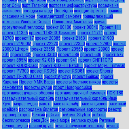
порт Сочи
порт Таганрог
портовая инфраструктура
посадка на
авианосец
посадка на воду
Посейдон
поющие фрегаты
правила
спасения на море
президентский самолет
принадлежащий
компании Windstar Cruises
Принцесса Анастасия
причал
прогулочный теплоход
проект 00108
проект 00840
Проект 111
проект 11356
проект 11430Э Ламантин
проект 11711
проект
12700
проект 17
проект 20385
проект 21631
проект 21900
проект 21900М
проект 22220
проект 22350
проект 22800
проект
23000 Шторм
проект 23550
Проект 23560
проект 23900
проект
301
проект 302
проект 33DD
проект 588
проект 636
проект 677
проект 885М
проект 92-016
проект 941
проект CNF11CPD
проект KDDX-Class
проект KDX–III Batch II
проект Moj-6 Trimaran
проект PV300
проект RSD59
проект RSD81
проект Shpere
проект TF-2000 Class
проект Арктур
проект Байкал
проект
Карелия
Проект УМК Варан
проекты беспилотников
проекты
самолетов
проекты судов
прорт Новороссийск
противовоздушная оборона
противолодочный самолет
ПСК-180
разведывательный корабль
разведывательный корабль Иван
Хрус
разрез судна
ракета
ракета калибр
ракета циркон
ракетный
крейсер
распродажа билетов
региональные аэропорты
реестр
туроператоров
Резкий
рейтинг
рейтинг Skytrax
рейтинг
беспилотников
река Дон
река-море
реплика судна
Ретивый
речное судно
речной круиз
речной круизный теплоход
речной