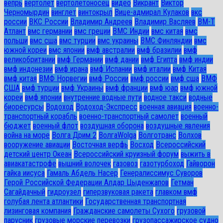
вепрь
вертолет
вертолетоносец
видео
Викрант
Виктор
Черномырдин
винглет
винтокрыл
Вице-адмирал Кулаков
вкс
россии
ВКС России
Владимир Андреев
Владимир Васляев
ВМ-Т
Атлант
вмс германии
вмс греции
ВМС Индии
вмс китая
вмс
польши
вмс сша
вмс турции
вмс украины
ВМС Финляндии
вмс
южной кореи
вмс японии
вмф австралии
вмф бразилии
вмф
великобритании
вмф Германии
вмф дании
вмф Египта
вмф индии
вмф индонезии
вмф ирана
вмф Испании
вмф италии
вмф Китая
вмф китая
ВМФ Норвегии
вмф России
вмф россии
вмф сша
ВМФ
США
вмф турции
вмф Украины
вмф франции
вмф юар
вмф южной
кореи
вмф японии
внутренние водные пути
водное такси
водные
биоресурсы
Водоход
Водоход-Экспресс
военная авиация
военно-
транспортный корабль
военно-транспортный самолет
военный
бюджет
военный флот
воздушная оборона
воздушные явления
война на море
Волга Дрим 2
ВолгаWolga
Волготранс
Волхов
вооружение авиации
Восточная верфь
Восход
Всероссийский
детский центр Океан
Всероссийский круизный форум
выжить в
авиакатастрофе
вышний волочек
газовоз
газотурбоход
Гайворон
гайка иисуса
Гамаль Абдель Насер
Генералиссимус Суворов
Герой Российской Федерации Алдар Цыденжапов
Гетман
Сагайдачный
гидроузел
гиперзвуковая ракета
главком вмф
голубая лента атлантики
Государственная транспортная
лизинговая компания
Гражданские самолеты Сухого
грузовой
парусник
грузовые морские перевозки
грузопассажирское судно