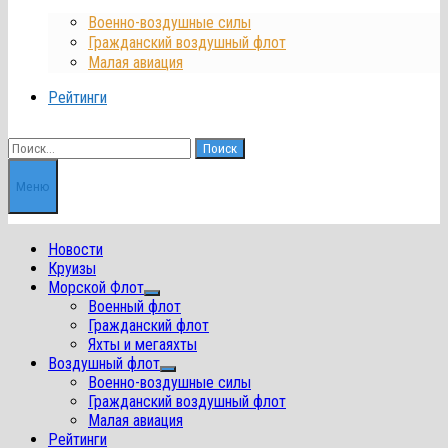
Военно-воздушные силы
Гражданский воздушный флот
Малая авиация
Рейтинги
Найти:
Меню
Новости
Круизы
Морской Флот
Показать
Военный флот
подменю
Гражданский флот
Яхты и мегаяхты
Воздушный флот
Показать
Военно-воздушные силы
подменю
Гражданский воздушный флот
Малая авиация
Рейтинги