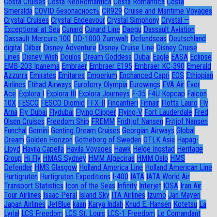
Costa Cruises
Costa NeoRomantica
Costa Romantica
Costa
Smeralda
COVID безопасность
CR929
Cruise and Maritime Voyages
Crystal Cruises
Crystal Endeavour
Crystal Simphony
Crystal —
Exceptional at Sea
Cunard
Cunard Line
Daegu
Dassault Aviation
Dassault Mercure 100
DD-1000 Zumwalt
Defendseas
Deutschland
digital
Dilbar
Disney Adventure
Disney Cruise Line
Disney Cruise
Lines
Disney Wish
Doulos
Dream Goddess
Dubai
Eagle
EASA
Eclipse
EMB-203 Ipanema
Embraer
Embraer E195
Embraer KC-390
Emerald
Azzurra
Emirates
Emitares
Emperium
Enchanced Capri
EOS
Ethiopian
Airlines
Etihad Airways
Euroferry Olympia
Eurowings
EVA Air
Ever
Ace
Explora I
Explora III
Explora Journeys
F-35
F4U Корсар
Falcon
10X
FESCO
FESCO Diomid
FFX-II
Fincantieri
Finnair
Flotta Lauro
Fly
Arna
Fly Dubai
Flydubai
Flying Clipper
Flying-V
Fort Lauderdale
Fred
Olsen Cruises
Freedom Ship
FREMM
Fridtjof Nansen
Fritjof Nansen
Funchal
Gemini
Genting Dream Cruises
Georgian Airways
Global
Dream
Golden Horizon
Götheborg of Sweden
GTLK Asia
Hapag-
Lloyd
Havila Capella
Havila Voyages
Hawk
Helge Ingstad
Heritage
Group
Hi Fly
HMAS Sydney
HMM Algeciras
HMM Oslo
HMS
Defender
HMS Glasgow
Holland America Line
Holland American Line
Hurtigruten
Hurtigruten Expeditions
I-400
IATA
IATA World Air
Transport Statistics
Icon of the Seas
Infinity
Interjet
IOSA
Iran Air
Tour Airlines
Isaac Peral
Island Sky
ITA Airlines
Izumo
Jan Mayen
Japan Airlines
JetBlue
kaan
Karya Indah
Knud E. Hansen
Kotetsu
La
Lyrial
LCS Freedom
LCS St. Louis
LCS-1 Freedom
Le Comandant