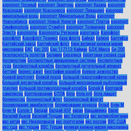
аэропорт Грозный
аэропорт Звартонц
аэропорт Казань
аэропорт
Краснодар
аэропорт Красноярск
аэропорт Левашево
аэропорт
минеральные воды
аэропорт Минеральные Воды
аэропорт
Новосибирск
аэропорт Новый Уренгой
аэропорт Платов
аэропорт
Симферополь
аэропорт Стамбул
аэропорт Толмачево
аэропорт
Элиста
аэропорты
Аэропорты Регионов
аэротакси
Аэрофлот
аэрофлот
Аэрофлот Техникс
база флота
Байкал
балкер
Балтийск
Балтийский завод
Балтийский флот
барк великая княжна мария
николаевна
БАС
бас 200
бдк 11711Э Кайман
БДК Минск
Бе-200
безопасность полетов
Белавиа
Бердянск
береговая охрана сша
беспилотник
Беспилотные авиационные системы
беспилотные
суда
беспилотный корабль
беспилотный летательный аппарат
беттинг
бизнес-джет
биография корабля
боевое дежурство
боевой вертолет
боевой поход
большой гидрографический катер
Большой десантный корабль
большой морозильный рыболовный
траулер
большой противолодочный корабль
Борей А
бортовой
самописец
бортпроводник
БПЛА
бпла
бпла куб
бпла ланцет
броненосец
броненосный флот
броненосный фрегат
бронирование авиабилетов
бронирование круизов
бульб
Буян М
Буян-М
Бэлла-1
Валдай
Валдай 45Р
варан
Варшавянка
Варяг
Василий быков
Василий Трушин
ввс беларуси
ввс великобритании
ввс китая
ввс Нидерландов
ввс португалии
ввс россии
ВВС США
ввс сша
ввс турции
ВВС Турции
великая княжна мария николаевна