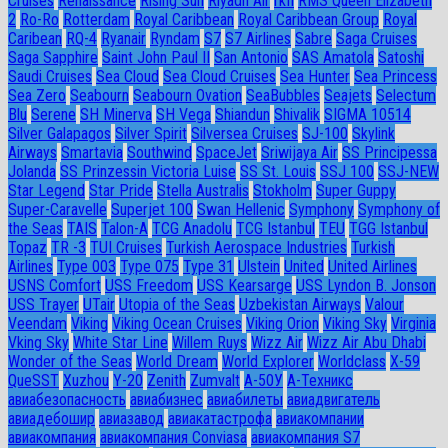
Cruises
Renaissance
Rising Sun
Riyadh Air
rkfl
RMS Queen Elizabeth
2
Ro-Ro
Rotterdam
Royal Caribbean
Royal Caribbean Group
Royal
Caribean
RQ-4
Ryanair
Ryndam
S7
S7 Airlines
Sabre
Saga Cruises
Saga Sapphire
Saint John Paul II
San Antonio
SAS Amatola
Satoshi
Saudi Cruises
Sea Cloud
Sea Cloud Cruises
Sea Hunter
Sea Princess
Sea Zero
Seabourn
Seabourn Ovation
SeaBubbles
Seajets
Selectum
Blu
Serene
SH Minerva
SH Vega
Shiandun
Shivalik
SIGMA 10514
Silver Galapagos
Silver Spirit
Silversea Cruises
SJ-100
Skylink
Airways
Smartavia
Southwind
SpaceJet
Sriwijaya Air
SS Principessa
Jolanda
SS Prinzessin Victoria Luise
SS St. Louis
SSJ 100
SSJ-NEW
Star Legend
Star Pride
Stella Australis
Stokholm
Super Guppy
Super-Caravelle
Superjet 100
Swan Hellenic
Symphony
Symphony of
the Seas
TAIS
Talon-A
TCG Anadolu
TCG Istanbul
TEU
TGG Istanbul
Topaz
TR -3
TUI Cruises
Turkish Aerospace Industries
Turkish
Airlines
Type 003
Type 075
Type 31
Ulstein
United
United Airlines
USNS Comfort
USS Freedom
USS Kearsarge
USS Lyndon B. Jonson
USS Trayer
UTair
Utopia of the Seas
Uzbekistan Airways
Valour
Veendam
Viking
Viking Ocean Cruises
Viking Orion
Viking Sky
Virginia
Vking Sky
White Star Line
Willem Ruys
Wizz Air
Wizz Air Abu Dhabi
Wonder of the Seas
World Dream
World Explorer
Worldclass
X-59
QueSST
Xuzhou
Y-20
Zenith
Zumvalt
А-50У
А-Техникс
авиабезопасность
авиабизнес
авиабилеты
авиадвигатель
авиадебошир
авиазавод
авиакатастрофа
авиакомпании
авиакомпания
авиакомпания Conviasa
авиакомпания S7