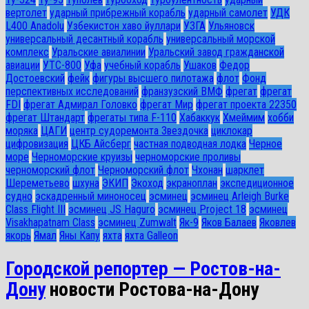
вертолет
ударный прибрежный корабль
ударный самолет
УДК
L400 Anadolu
Узбекистон хаво йуллари
УЗГА
Ульяновск
универсальный десантный корабль
универсальный морской
комплекс
Уральские авиалинии
Уральский завод гражданской
авиации
УТС-800
Уфа
учебный корабль
Ушаков
Федор
Достоевский
фейк
фигуры высшего пилотажа
флот
Фонд
перспективных исследований
франзузский ВМФ
фрегат
фрегат
FDI
фрегат Адмирал Головко
фрегат Мир
фрегат проекта 22350
фрегат Штандарт
фрегаты типа F-110
Хабаккук
Хмеймим
хобби
моряка
ЦАГИ
центр судоремонта Звездочка
циклокар
цифровизация
ЦКБ Айсберг
частная подводная лодка
Черное
море
Черноморские круизы
черноморские проливы
черноморский флот
Черноморский флот
Чхонан
шарклет
Шереметьево
шхуна
ЭКИП
Экоход
экраноплан
экспедиционное
судно
эскадренный миноносец
эсминец
эсминец Arleigh Burke
Class Flight III
эсминец JS Haguro
эсминец Project 18
эсминец
Visakhapatnam Class
эсминец Zumwalt
Як-9
Яков Балаев
Яковлев
якорь
Ямал
Яны Капу
яхта
яхта Galleon
Городской репортер — Ростов-на-
Дону
новости Ростова-на-Дону