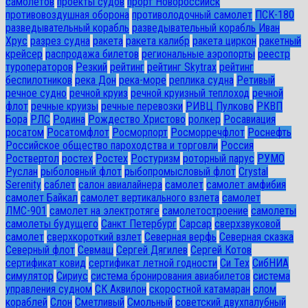
самолетов
проекты судов
прорт Новороссийск
противовоздушная оборона
противолодочный самолет
ПСК-180
разведывательный корабль
разведывательный корабль Иван
Хрус
разрез судна
ракета
ракета калибр
ракета циркон
ракетный
крейсер
распродажа билетов
региональные аэропорты
реестр
туроператоров
Резкий
рейтинг
рейтинг Skytrax
рейтинг
беспилотников
река Дон
река-море
реплика судна
Ретивый
речное судно
речной круиз
речной круизный теплоход
речной
флот
речные круизы
речные перевозки
РИВЦ Пулково
РКВП
Бора
РЛС
Родина
Рождество Христово
ролкер
Росавиация
росатом
Росатомфлот
Росморпорт
Росморречфлот
Роснефть
Российское общество пароходства и торговли
Россия
Роствертол
ростех
Ростех
Ростуризм
роторный парус
РУМО
Руслан
рыболовный флот
рыбопромысловый флот
Сrystal
Serenity
саблет
салон авиалайнера
самолет
самолет амфибия
самолет Байкал
самолет вертикального взлета
самолет
ЛМС-901
самолет на электротяге
самолетостроение
самолеты
самолеты будущего
Санкт Петербург
Сарсар
сверхзвуковой
самолет
сверхкороткий взлет
Северная верфь
Северная сказка
Северный флот
Севмаш
Сергей Дягилев
Сергей Котов
сертификат ковид
сертификат летной годности
Си Тех
СибНИА
симулятор
Сириус
система бронирования авиабилетов
система
управления судном
СК Аквилон
скоростной катамаран
слом
кораблей
Слон
Сметливый
Смольный
советский двухпалубный