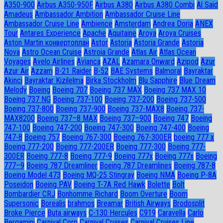
A350-900
Airbus A350-950F
Airbus A380
Airbus A380 Combi
Al Said
Amadeus
Ambassador Ambition
Ambassador Cruise Line
Ambassador Сruise Line
Ambience
Amsterdam
Andrea Doria
ANEX
Tour
Antares Experience
Apache
Aquitaine
Aroya
Aroya Cruises
Aston Martin конвертоплан
Astor
Astoria
Astoria Grande
Astoria
Nova
Astro Ocean Cruise
Astroia Grande
Atlas Air
Atlas Ocean
Voyages
Avelo Airlines
Avianca
AZAL
Azamara Onward
Azipod
Azur
Azur Air
Azzam
B-21 Raider
B-52
BAE Systems
Balmoral
Bayraktar
Akinci
Bayraktar Kizilelma
Birka Stockholm
Blu Sapphire
Blue Dream
Melody
Boeing
Boeing 707
Boeing 737 MAX
Boeing 737 MAX 10
Boeing 737 NG
Boeing 737-100
Boeing 737-200
Boeing 737-500
Boeing 737-800
Boeing 737-900
Boeing 737-MAX8
Boeing 737-
MAX8200
Boeing 737–8 MAX
Boeing 737–900
Boeing 747
Boeing
747-100
Boeing 747-200
Boeing 747-300
Boeing 747-400
Boeing
747-8
Boeing 757
Boeing 767-300
Boeing 767-300ER
boeing 777 x
Boeing 777-200
Boeing 777-200ER
Boeing 777-300
Boeing 777-
300ER
Boeing 777-8
Boeing 777-9
Boeing 777x
Boeing 777х
Boeing
777–9
Boeing 787 Dreamliner
Boeing 787 Dreamlines
Boeing 787-8
Boeing Model 473
Boeing MQ-25 Stingray
Boeing NMA
Boeing P-8A
Poseidon
Boeing PAV
Boeing T-7A Red Hawk
Bolette
Bolt
Bombardier CRJ
Bonhomme Richard
Boom Overture
Boom
Supersonic
Borealis
brahmos
Breamar
British Airways
Brodosplit
Broke Pierce
Buta airways
C-130 Hercules
C919
Caravella
Carlo
Bergamini
Carnival Corp
Carnival Cruises
Carnival Cruises Line