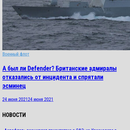
Военный флот
А был ли Defender? Британские адмиралы
отказались от инцидента и спрятали
эсминец
24 июня 2021
24 июня 2021
НОВОСТИ