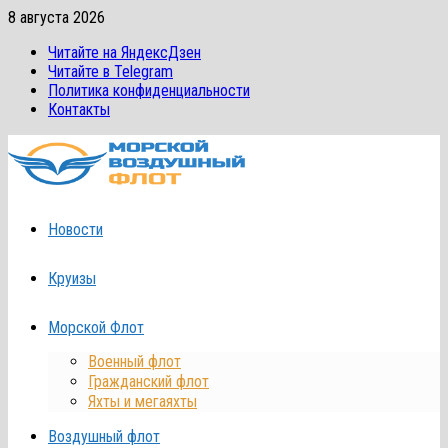
Перейти
8 августа 2026
к
Читайте на ЯндексДзен
содержимому
Читайте в Telegram
Политика конфиденциальности
Контакты
Новости
Круизы
Морской Флот
Военный флот
Гражданский флот
Яхты и мегаяхты
Воздушный флот