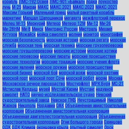
корабль
ЛМС-192 Освей
ЛМС-901 «Байкал»
лодка
лоукостер
лунь
М-25
Макран
МАКС
МАКС 2021
МАКС 2023
МАКС-2021
Максим Горький
Маленький принц
малый ракетный корабль
маркетинг
Маршал Шапошников
мегаяхта
межфлотский переход
Мелец М-15
Меркурий
Метеор
Метеор 12М
Ми-12
Ми-26
Ми-28HM
Ми-8
Минск
Минтранс России
Мистраль
Михаил
Кутузов
Можайск
мойка самолета
молния
монитор
монография
морская безопасность
морская история
морская регата
морская
служба
морская тень
морская техника
морские грузоперевозки
морские грузщоперевозки
морские истории
морские котики
морские перевозки
морские пираты
морские происшествия
морские технологии
морские традиции
морские учения флота
морские явления
морское оружие
морское происшествие
морской бизнес
морской бой
морской вояж
морской охотник
морской порт
морской порт Сочи
морской робот
моряк
Москва
Московское речное пароходство
Мостурфлот
МРК Буря
МС-21
Мстислав Келдыш
музей
Мустай Карим
Мустанг
надувной
самолет
НАТО
научно-исследовательское судно
Невский
судостроительный завод
Невское ПКБ
Неустрашимый
Николай
Жарков
Никополь
Нордавиа
ОАК
Объединённая авиастроительная
корпорация
Объединенная авиастроительная корпорация
Объединенная двигателестроительная корпорация
Объединенная
судостроительная корпорация
Огни большого города
Одинцово
ОДК
ОДК Климов
оконцовка крыла
опытный самолет
Орск