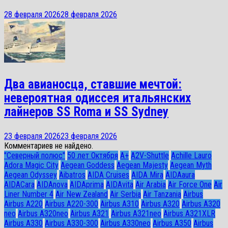
28 февраля 2026
28 февраля 2026
Два авианосца, ставшие мечтой:
невероятная одиссея итальянских
лайнеров SS Roma и SS Sydney
23 февраля 2026
23 февраля 2026
Комментариев не найдено.
"Северный полюс"
50 лет Октября
A+
A2V-Shuttle
Achille Lauro
Adora Magic City
Aegean Goddess
Aegean Majesty
Aegean Myth
Aegean Odyssey
Aibatros
AIDA Cruises
AIDA Mira
AIDAaura
AIDACara
AIDAnova
AIDAprima
AIDAvita
Air Arabia
Air Force One
Air
Liner Number 4
Air New Zealand
Air Serbia
Air Tanzania
Airbus
Airbus A220
Airbus A220-300
Airbus A310
Airbus A320
Airbus A320
neo
Airbus A320neo
Airbus A321
Airbus A321neo
Airbus A321XLR
Airbus A330
Airbus A330-300
Airbus A330neo
Airbus A350
Airbus