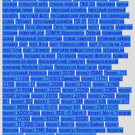
оружие
открытое небо
отмена рейсов
ПАК ДА
пандемия
паром
паромная линия
пароход
парусный корабль
парусный круизный
корабль
парусный флот
пассажирские перевозки
пассажирское
судно
Патриот
патрульный корабль
ПД-35
ПД-8
переработка
самолетов
Петр Великий
Петр Чайковский
пилот
пираты
плавучая
тюрьма
плавучий док
ПЛАРК Красноярск
Победа
подводная
лодка
подводный беспилотник
пожар самолета
полярный лайнер
поповка
порт
порт Азов
порт Новороссийск
порт Ростов-на-Дону
порт Сочи
порт Таганрог
портовая инфраструктура
посадка на
авианосец
посадка на воду
Посейдон
поющие фрегаты
правила
спасения на море
президентский самолет
принадлежащий
компании Windstar Cruises
Принцесса Анастасия
причал
прогулочный теплоход
проект 00108
проект 00840
Проект 111
проект 11356
проект 11430Э Ламантин
проект 11711
проект
12700
проект 17
проект 20385
проект 21631
проект 21900
проект 21900М
проект 22220
проект 22350
проект 22800
проект
23000 Шторм
проект 23550
Проект 23560
проект 23900
проект
301
проект 302
проект 33DD
проект 588
проект 636
проект 677
проект 885М
проект 92-016
проект 941
проект CNF11CPD
проект KDDX-Class
проект KDX–III Batch II
проект Moj-6 Trimaran
проект PV300
проект RSD59
проект RSD81
проект Shpere
проект TF-2000 Class
проект Арктур
проект Байкал
проект
Карелия
Проект УМК Варан
проекты беспилотников
проекты