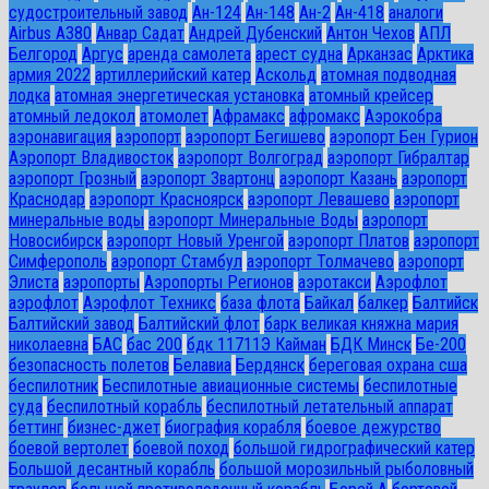
судостроительный завод
Ан-124
Ан-148
Ан-2
Ан-418
аналоги
Airbus A380
Анвар Садат
Андрей Дубенский
Антон Чехов
АПЛ
Белгород
Аргус
аренда самолета
арест судна
Арканзас
Арктика
армия 2022
артиллерийский катер
Аскольд
атомная подводная
лодка
атомная энергетическая установка
атомный крейсер
атомный ледокол
атомолет
Афрамакс
афромакс
Аэрокобра
аэронавигация
аэропорт
аэропорт Бегишево
аэропорт Бен Гурион
Аэропорт Владивосток
аэропорт Волгоград
аэропорт Гибралтар
аэропорт Грозный
аэропорт Звартонц
аэропорт Казань
аэропорт
Краснодар
аэропорт Красноярск
аэропорт Левашево
аэропорт
минеральные воды
аэропорт Минеральные Воды
аэропорт
Новосибирск
аэропорт Новый Уренгой
аэропорт Платов
аэропорт
Симферополь
аэропорт Стамбул
аэропорт Толмачево
аэропорт
Элиста
аэропорты
Аэропорты Регионов
аэротакси
Аэрофлот
аэрофлот
Аэрофлот Техникс
база флота
Байкал
балкер
Балтийск
Балтийский завод
Балтийский флот
барк великая княжна мария
николаевна
БАС
бас 200
бдк 11711Э Кайман
БДК Минск
Бе-200
безопасность полетов
Белавиа
Бердянск
береговая охрана сша
беспилотник
Беспилотные авиационные системы
беспилотные
суда
беспилотный корабль
беспилотный летательный аппарат
беттинг
бизнес-джет
биография корабля
боевое дежурство
боевой вертолет
боевой поход
большой гидрографический катер
Большой десантный корабль
большой морозильный рыболовный