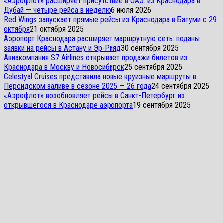
«Аэрофлот» расширяет присутствие в ОАЭ: из Краснодара в
Дубай — четыре рейса в неделю
6 июля 2026
Red Wings запускает прямые рейсы из Краснодара в Батуми с 29
октября
21 октября 2025
Аэропорт Краснодара расширяет маршрутную сеть: поданы
заявки на рейсы в Астану и Эр-Рияд
30 сентября 2025
Авиакомпания S7 Airlines открывает продажи билетов из
Краснодара в Москву и Новосибирск
25 сентября 2025
Celestyal Cruises представила новые круизные маршруты в
Персидском заливе в сезоне 2025 — 26 года
24 сентября 2025
«Аэрофлот» возобновляет рейсы в Санкт-Петербург из
открывшегося в Краснодаре аэропорта
19 сентября 2025