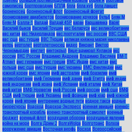
траулер
большой противолодочный корабль
Борей А
бортовой
самописец
бортпроводник
БПЛА
бпла
бпла куб
бпла ланцет
броненосец
броненосный флот
броненосный фрегат
бронирование авиабилетов
бронирование круизов
бульб
Буян М
Буян-М
Бэлла-1
Валдай
Валдай 45Р
варан
Варшавянка
Варяг
Василий быков
Василий Трушин
ввс беларуси
ввс великобритании
ввс китая
ввс Нидерландов
ввс португалии
ввс россии
ВВС США
ввс сша
ввс турции
ВВС Турции
великая княжна мария николаевна
вепрь
вертолет
вертолетоносец
видео
Викрант
Виктор
Черномырдин
винглет
винтокрыл
Вице-адмирал Кулаков
вкс
россии
ВКС России
Владимир Андреев
Владимир Васляев
ВМ-Т
Атлант
вмс германии
вмс греции
ВМС Индии
вмс китая
вмс
польши
вмс сша
вмс турции
вмс украины
ВМС Финляндии
вмс
южной кореи
вмс японии
вмф австралии
вмф бразилии
вмф
великобритании
вмф Германии
вмф дании
вмф Египта
вмф индии
вмф индонезии
вмф ирана
вмф Испании
вмф италии
вмф Китая
вмф китая
ВМФ Норвегии
вмф России
вмф россии
вмф сша
ВМФ
США
вмф турции
вмф Украины
вмф франции
вмф юар
вмф южной
кореи
вмф японии
внутренние водные пути
водное такси
водные
биоресурсы
Водоход
Водоход-Экспресс
военная авиация
военно-
транспортный корабль
военно-транспортный самолет
военный
бюджет
военный флот
воздушная оборона
воздушные явления
война на море
Волга Дрим 2
ВолгаWolga
Волготранс
Волхов
вооружение авиации
Восточная верфь
Восход
Всероссийский