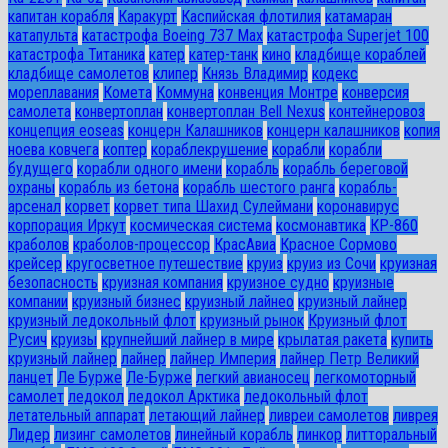
капитан корабля
Каракурт
Каспийская флотилия
катамаран
катапульта
катастрофа Boeing 737 Max
катастрофа Superjet 100
катастрофа Титаника
катер
катер-танк
кино
кладбище кораблей
кладбище самолетов
клипер
Князь Владимир
кодекс
мореплавания
Комета
Коммуна
конвенция Монтре
конверсия
самолета
конвертоплан
конвертоплан Bell Nexus
контейнеровоз
концепция eoseas
концерн Калашников
концерн калашников
копия
ноева ковчега
коптер
кораблекрушение
корабли
корабли
будущего
корабли одного имени
корабль
корабль береговой
охраны
корабль из бетона
корабль шестого ранга
корабль-
арсенал
корвет
корвет типа Шахид Сулеймани
коронавирус
корпорация Иркут
космическая система
космонавтика
КР-860
краболов
краболов-процессор
КрасАвиа
Красное Сормово
крейсер
кругосветное путешествие
круиз
круиз из Сочи
круизная
безопасность
круизная компания
круизное судно
круизные
компании
круизный бизнес
круизный лайнео
круизный лайнер
круизный ледокольный флот
круизный рынок
Круизный флот
Русич
круизы
крупнейший лайнер в мире
крылатая ракета
купить
круизный лайнер
лайнер
лайнер Империя
лайнер Петр Великий
ланцет
Ле Бурже
Ле-Бурже
легкий авианосец
легкомоторный
самолет
ледокол
ледокол Арктика
ледокольный флот
летательный аппарат
летающий лайнер
ливреи самолетов
ливрея
Лидер
лизинг самолетов
линейный корабль
линкор
литторальный