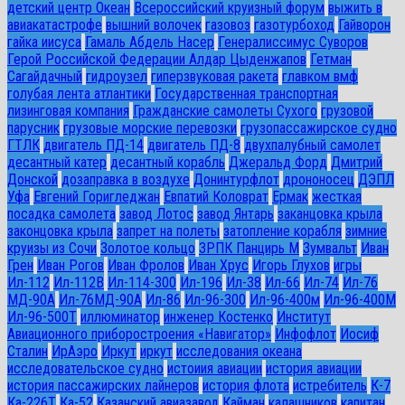
детский центр Океан
Всероссийский круизный форум
выжить в
авиакатастрофе
вышний волочек
газовоз
газотурбоход
Гайворон
гайка иисуса
Гамаль Абдель Насер
Генералиссимус Суворов
Герой Российской Федерации Алдар Цыденжапов
Гетман
Сагайдачный
гидроузел
гиперзвуковая ракета
главком вмф
голубая лента атлантики
Государственная транспортная
лизинговая компания
Гражданские самолеты Сухого
грузовой
парусник
грузовые морские перевозки
грузопассажирское судно
ГТЛК
двигатель ПД-14
двигатель ПД-8
двухпалубный самолет
десантный катер
десантный корабль
Джеральд Форд
Дмитрий
Донской
дозаправка в воздухе
Донинтурфлот
дрононосец
ДЭПЛ
Уфа
Евгений Горигледжан
Евпатий Коловрат
Ермак
жесткая
посадка самолета
завод Лотос
завод Янтарь
заканцовка крыла
законцовка крыла
запрет на полеты
затопление корабля
зимние
круизы из Сочи
Золотое кольцо
ЗРПК Панцирь М
Зумвальт
Иван
Грен
Иван Рогов
Иван Фролов
Иван Хрус
Игорь Глухов
игры
Ил-112
Ил-112В
Ил-114-300
Ил-196
Ил-38
Ил-66
Ил-74
Ил-76
МД-90А
Ил-76МД-90А
Ил-86
Ил-96-300
Ил-96-400м
Ил-96-400М
Ил-96-500Т
иллюминатор
инженер Костенко
Институт
Авиационного приборостроения «Навигатор»
Инфофлот
Иосиф
Сталин
ИрАэро
Иркут
иркут
исследования океана
исследовательское судно
истоиия авиации
история авиации
история пассажирских лайнеров
история флота
истребитель
К-7
Ка-226Т
Ка-52
Казанский авиазавод
Кайман
калашников
капитан