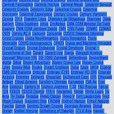
Carnival Fascination
Carnival Horison
Carnival Magic
Celebrity Beyond
Celebrity Cruises
Celebrity Edge
Celestyal Cruises
Celestyal
Discovery
Celestyal Experience
Century Cruises
Century Harmony
Cessna
CH-4
Chandris Lines
Chantiers de l’Atlantique
Charming
China
Eastern
China Southern
citrus
CityAirbus
CMA CGM Antoine De Saint
Exupery
CMA CGM Jacques Saade
CMV
CNS Fujian
COMAC
COMAC
C929
Comte AC-4
Concord
Concorde
COSCO Shipping Universe
Costa Cruises
Costa NeoRomantica
Costa Romantica
Costa
Smeralda
COVID безопасность
CR929
Cruise and Maritime Voyages
Crystal Cruises
Crystal Endeavour
Crystal Simphony
Crystal —
Exceptional at Sea
Cunard
Cunard Line
Daegu
Dassault Aviation
Dassault Mercure 100
DD-1000 Zumwalt
Defendseas
Deutschland
digital
Dilbar
Disney Adventure
Disney Cruise Line
Disney Cruise
Lines
Disney Wish
Doulos
Dream Goddess
Dubai
Eagle
EASA
Eclipse
EMB-203 Ipanema
Embraer
Embraer E195
Embraer KC-390
Emerald
Azzurra
Emirates
Emitares
Emperium
Enchanced Capri
EOS
Ethiopian
Airlines
Etihad Airways
Euroferry Olympia
Eurowings
EVA Air
Ever
Ace
Explora I
Explora III
Explora Journeys
F-35
F4U Корсар
Falcon
10X
FESCO
FESCO Diomid
FFX-II
Fincantieri
Finnair
Flotta Lauro
Fly
Arna
Fly Dubai
Flydubai
Flying Clipper
Flying-V
Fort Lauderdale
Fred
Olsen Cruises
Freedom Ship
FREMM
Fridtjof Nansen
Fritjof Nansen
Funchal
Gemini
Genting Dream Cruises
Georgian Airways
Global
Dream
Golden Horizon
Götheborg of Sweden
GTLK Asia
Hapag-