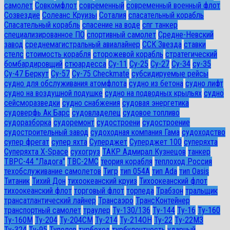
самолет
Совкомфлот
современный
современный военный флот
Созвездие
Солеанс Круизы
Соталия
спасательный корабль
Спасательный корабль
спасение на воде
спг танкер
специализированное ПО
спортивный самолет
Средне-Невский
завод
среднемагистральный авиалайнер
ССК Звезда
ставки
стелс
стоимость корабля
сторожевой корабль
стратегический
бомбардировщий
стюардесса
Су-11
Су-25
Су-27
Су-34
су-35
Су-47 Беркут
Су-57
Су-75 Checkmate
субсидируемые рейсы
судно для обслуживания атомфлота
судно из бетона
судно лифт
судно на воздушной подушке
судно на подводных крыльях
судно
сейсморазведки
судно снабжения
судовая энергетика
судоверфь Ак Барс
судовладелец
судовое топливо
судоразборка
судоремонт
судостроени
судостроение
судостроительный завод
судоходная компания Гама
судоходство
супер фрегат
супер яхта
Суперджет
Суперджет 100
суперяхта
Суперяхта X-Space
сухогруз
ТАКР Адмирал Кузнецов
танкер
ТВРС-44 "Ладога"
ТВС-2МС
теория корабля
теплоход Россия
техобслуживание самолетов
Тигр
тип 054А
тип Ada
тип Oasis
Титаник
Тихий Дон
тихоокеанский круиз
Тихоокеанский флот
тихоокеанский флот
торговый флот
торпеда
Трабзон
тральщик
трансатлантический лайнер
Трансаэро
ТрансКонтейнер
транспортный самолет
траулер
Ту-130/136
Ту-144
Ту-16
Ту-160
Ту-160М
Ту-204
Ту-204СМ
Ту-214
Ту-214ОН
Ту-22
Ту-22М3
Ту-324
Ту-95
Туполев
турбоход
турбулентность
ударный