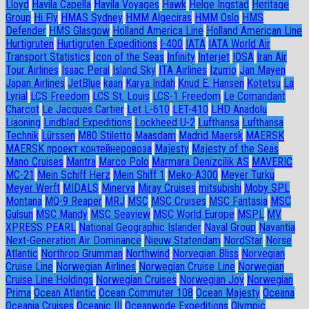
Lloyd
Havila Capella
Havila Voyages
Hawk
Helge Ingstad
Heritage
Group
Hi Fly
HMAS Sydney
HMM Algeciras
HMM Oslo
HMS
Defender
HMS Glasgow
Holland America Line
Holland American Line
Hurtigruten
Hurtigruten Expeditions
I-400
IATA
IATA World Air
Transport Statistics
Icon of the Seas
Infinity
Interjet
IOSA
Iran Air
Tour Airlines
Isaac Peral
Island Sky
ITA Airlines
Izumo
Jan Mayen
Japan Airlines
JetBlue
kaan
Karya Indah
Knud E. Hansen
Kotetsu
La
Lyrial
LCS Freedom
LCS St. Louis
LCS-1 Freedom
Le Comandant
Charcot
Le Jacques Cartier
Let L-610
LET-410
LHD Anadolu
Liaoning
Lindblad Expeditions
Lockheed U-2
Lufthansa
Lufthansa
Technik
Lürssen
M80 Stiletto
Maasdam
Madrid Maersk
MAERSK
MAERSK проект контейнеровоза
Majesty
Majesty of the Seas
Mano Cruises
Mantra
Marco Polo
Marmara Denizcilik AS
MAVERIC
MC-21
Mein Schiff Herz
Mein Shiff 1
Meko-A300
Meyer Turku
Meyer Werft
MIDALS
Minerva
Miray Cruises
mitsubishi
Moby SPL
Montana
MQ-9 Reaper
MRJ
MSC
MSC Cruises
MSC Fantasia
MSC
Gulsun
MSC Mandy
MSC Seaview
MSC World Europe
MSPL
MV
XPRESS PEARL
National Geographic Islander
Naval Group
Navantia
Next-Generation Air Dominance
Nieuw Statendam
NordStar
Norse
Atlantic
Northrop Grumman
Northwind
Norvegian Bliss
Norvegian
Cruise Line
Norwegian Airlines
Norwegian Cruise Line
Norwegian
Cruise Line Holdings
Norwegian Cruises
Norwegian Joy
Norwegian
Prima
Ocean Atlantic
Ocean Commuter 108
Ocean Majesty
Oceana
Oceania Cruises
Oceanic III
Oceanwode Expeditions
Olympic