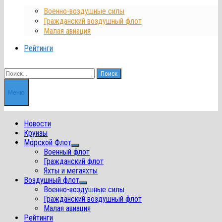
Военно-воздушные силы
Гражданский воздушный флот
Малая авиация
Рейтинги
Найти:
Меню
Новости
Круизы
Морской Флот
Показать
Военный флот
подменю
Гражданский флот
Яхты и мегаяхты
Воздушный флот
Показать
Военно-воздушные силы
подменю
Гражданский воздушный флот
Малая авиация
Рейтинги