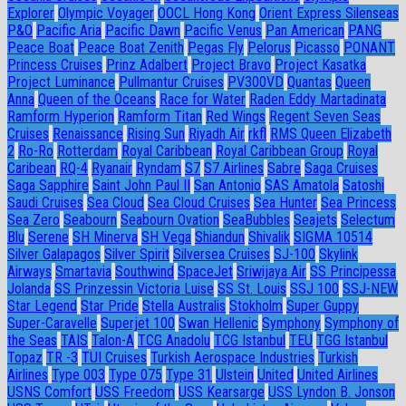
Explorer
Olympic Voyager
OOCL Hong Kong
Orient Express Silenseas
P&O
Pacific Aria
Pacific Dawn
Pacific Venus
Pan American
PANG
Peace Boat
Peace Boat Zenith
Pegas Fly
Pelorus
Picasso
PONANT
Princess Cruises
Prinz Adalbert
Project Bravo
Project Kasatka
Project Luminance
Pullmantur Cruises
PV300VD
Quantas
Queen
Anna
Queen of the Oceans
Race for Water
Raden Eddy Martadinata
Ramform Hyperion
Ramform Titan
Red Wings
Regent Seven Seas
Cruises
Renaissance
Rising Sun
Riyadh Air
rkfl
RMS Queen Elizabeth
2
Ro-Ro
Rotterdam
Royal Caribbean
Royal Caribbean Group
Royal
Caribean
RQ-4
Ryanair
Ryndam
S7
S7 Airlines
Sabre
Saga Cruises
Saga Sapphire
Saint John Paul II
San Antonio
SAS Amatola
Satoshi
Saudi Cruises
Sea Cloud
Sea Cloud Cruises
Sea Hunter
Sea Princess
Sea Zero
Seabourn
Seabourn Ovation
SeaBubbles
Seajets
Selectum
Blu
Serene
SH Minerva
SH Vega
Shiandun
Shivalik
SIGMA 10514
Silver Galapagos
Silver Spirit
Silversea Cruises
SJ-100
Skylink
Airways
Smartavia
Southwind
SpaceJet
Sriwijaya Air
SS Principessa
Jolanda
SS Prinzessin Victoria Luise
SS St. Louis
SSJ 100
SSJ-NEW
Star Legend
Star Pride
Stella Australis
Stokholm
Super Guppy
Super-Caravelle
Superjet 100
Swan Hellenic
Symphony
Symphony of
the Seas
TAIS
Talon-A
TCG Anadolu
TCG Istanbul
TEU
TGG Istanbul
Topaz
TR -3
TUI Cruises
Turkish Aerospace Industries
Turkish
Airlines
Type 003
Type 075
Type 31
Ulstein
United
United Airlines
USNS Comfort
USS Freedom
USS Kearsarge
USS Lyndon B. Jonson