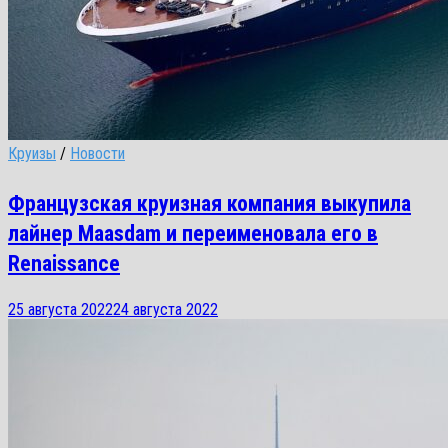
Круизы
/
Новости
Французская круизная компания выкупила
лайнер Maasdam и переименовала его в
Renaissance
25 августа 2022
24 августа 2022