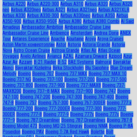
Airbus A220
Airbus A220-300
Airbus A310
Airbus A320
Airbus A320
neo
Airbus A320neo
Airbus A321
Airbus A321neo
Airbus A321XLR
Airbus A330
Airbus A330-300
Airbus A330neo
Airbus A350
Airbus
A350-900
Airbus A350-950F
Airbus A380
Airbus A380 Combi
Al Said
Amadeus
Ambassador Ambition
Ambassador Cruise Line
Ambassador Сruise Line
Ambience
Amsterdam
Andrea Doria
ANEX
Tour
Antares Experience
Apache
Aquitaine
Aroya
Aroya Cruises
Aston Martin конвертоплан
Astor
Astoria
Astoria Grande
Astoria
Nova
Astro Ocean Cruise
Astroia Grande
Atlas Air
Atlas Ocean
Voyages
Avelo Airlines
Avianca
AZAL
Azamara Onward
Azipod
Azur
Azur Air
Azzam
B-21 Raider
B-52
BAE Systems
Balmoral
Bayraktar
Akinci
Bayraktar Kizilelma
Birka Stockholm
Blu Sapphire
Blue Dream
Melody
Boeing
Boeing 707
Boeing 737 MAX
Boeing 737 MAX 10
Boeing 737 NG
Boeing 737-100
Boeing 737-200
Boeing 737-500
Boeing 737-800
Boeing 737-900
Boeing 737-MAX8
Boeing 737-
MAX8200
Boeing 737–8 MAX
Boeing 737–900
Boeing 747
Boeing
747-100
Boeing 747-200
Boeing 747-300
Boeing 747-400
Boeing
747-8
Boeing 757
Boeing 767-300
Boeing 767-300ER
boeing 777 x
Boeing 777-200
Boeing 777-200ER
Boeing 777-300
Boeing 777-
300ER
Boeing 777-8
Boeing 777-9
Boeing 777x
Boeing 777х
Boeing
777–9
Boeing 787 Dreamliner
Boeing 787 Dreamlines
Boeing 787-8
Boeing Model 473
Boeing MQ-25 Stingray
Boeing NMA
Boeing P-8A
Poseidon
Boeing PAV
Boeing T-7A Red Hawk
Bolette
Bolt