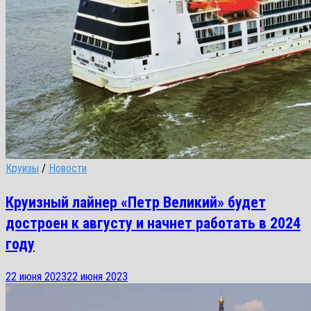
Круизы
/
Новости
Круизный лайнер «Петр Великий» будет
достроен к августу и начнет работать в 2024
году
22 июня 2023
22 июня 2023