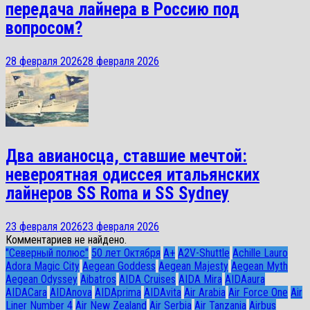
передача лайнера в Россию под
вопросом?
28 февраля 2026
28 февраля 2026
Два авианосца, ставшие мечтой:
невероятная одиссея итальянских
лайнеров SS Roma и SS Sydney
23 февраля 2026
23 февраля 2026
Комментариев не найдено.
"Северный полюс"
50 лет Октября
A+
A2V-Shuttle
Achille Lauro
Adora Magic City
Aegean Goddess
Aegean Majesty
Aegean Myth
Aegean Odyssey
Aibatros
AIDA Cruises
AIDA Mira
AIDAaura
AIDACara
AIDAnova
AIDAprima
AIDAvita
Air Arabia
Air Force One
Air
Liner Number 4
Air New Zealand
Air Serbia
Air Tanzania
Airbus