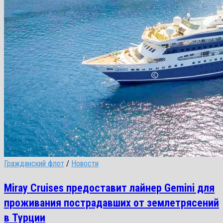
Гражданский флот
/
Новости
Miray Cruises предоставит лайнер Gemini для
проживания пострадавших от землетрясений
в Турции