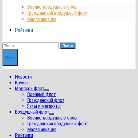
Военно-воздушные силы
Гражданский воздушный флот
Малая авиация
Рейтинги
Найти:
Меню
Новости
Круизы
Морской Флот
Показать
Военный флот
подменю
Гражданский флот
Яхты и мегаяхты
Воздушный флот
Показать
Военно-воздушные силы
подменю
Гражданский воздушный флот
Малая авиация
Рейтинги