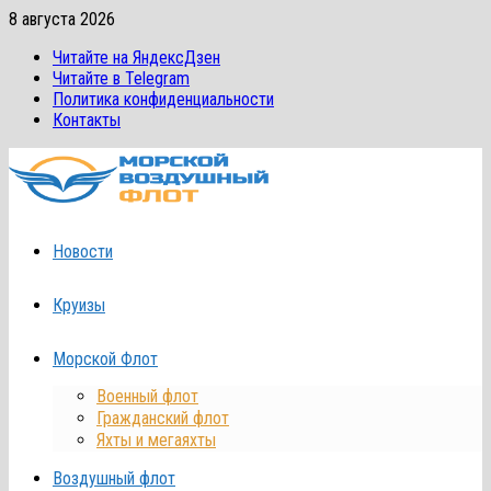
Перейти
8 августа 2026
к
Читайте на ЯндексДзен
содержимому
Читайте в Telegram
Политика конфиденциальности
Контакты
Новости
Круизы
Морской Флот
Военный флот
Гражданский флот
Яхты и мегаяхты
Воздушный флот