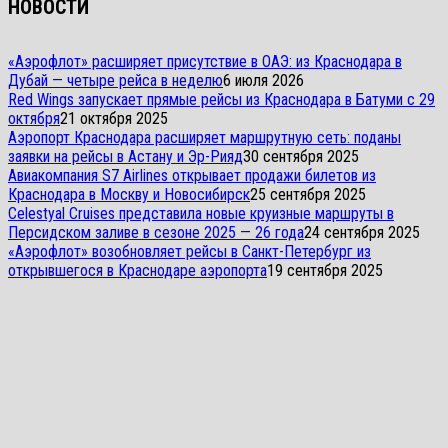
НОВОСТИ
«Аэрофлот» расширяет присутствие в ОАЭ: из Краснодара в
Дубай — четыре рейса в неделю
6 июля 2026
Red Wings запускает прямые рейсы из Краснодара в Батуми с 29
октября
21 октября 2025
Аэропорт Краснодара расширяет маршрутную сеть: поданы
заявки на рейсы в Астану и Эр-Рияд
30 сентября 2025
Авиакомпания S7 Airlines открывает продажи билетов из
Краснодара в Москву и Новосибирск
25 сентября 2025
Celestyal Cruises представила новые круизные маршруты в
Персидском заливе в сезоне 2025 — 26 года
24 сентября 2025
«Аэрофлот» возобновляет рейсы в Санкт-Петербург из
открывшегося в Краснодаре аэропорта
19 сентября 2025