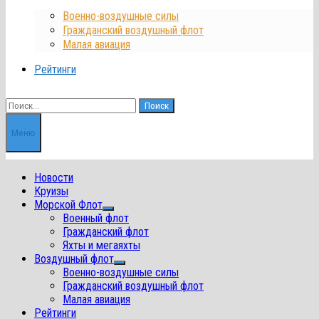
Военно-воздушные силы
Гражданский воздушный флот
Малая авиация
Рейтинги
Найти:
Меню
Новости
Круизы
Морской Флот
Показать
Военный флот
подменю
Гражданский флот
Яхты и мегаяхты
Воздушный флот
Показать
Военно-воздушные силы
подменю
Гражданский воздушный флот
Малая авиация
Рейтинги