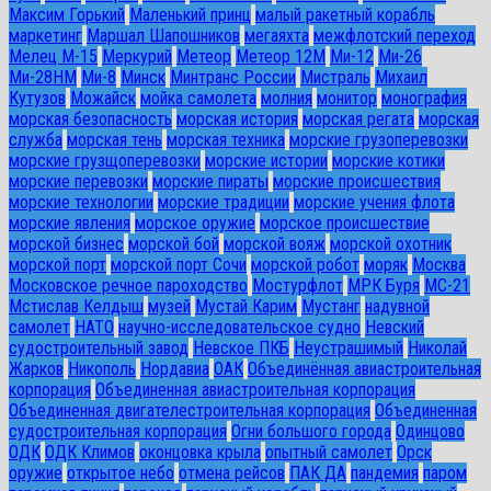
Максим Горький
Маленький принц
малый ракетный корабль
маркетинг
Маршал Шапошников
мегаяхта
межфлотский переход
Мелец М-15
Меркурий
Метеор
Метеор 12М
Ми-12
Ми-26
Ми-28HM
Ми-8
Минск
Минтранс России
Мистраль
Михаил
Кутузов
Можайск
мойка самолета
молния
монитор
монография
морская безопасность
морская история
морская регата
морская
служба
морская тень
морская техника
морские грузоперевозки
морские грузщоперевозки
морские истории
морские котики
морские перевозки
морские пираты
морские происшествия
морские технологии
морские традиции
морские учения флота
морские явления
морское оружие
морское происшествие
морской бизнес
морской бой
морской вояж
морской охотник
морской порт
морской порт Сочи
морской робот
моряк
Москва
Московское речное пароходство
Мостурфлот
МРК Буря
МС-21
Мстислав Келдыш
музей
Мустай Карим
Мустанг
надувной
самолет
НАТО
научно-исследовательское судно
Невский
судостроительный завод
Невское ПКБ
Неустрашимый
Николай
Жарков
Никополь
Нордавиа
ОАК
Объединённая авиастроительная
корпорация
Объединенная авиастроительная корпорация
Объединенная двигателестроительная корпорация
Объединенная
судостроительная корпорация
Огни большого города
Одинцово
ОДК
ОДК Климов
оконцовка крыла
опытный самолет
Орск
оружие
открытое небо
отмена рейсов
ПАК ДА
пандемия
паром