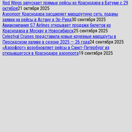
Red Wings запускает прямые рейсы из Краснодара в Батуми с 29
октября
21 октября 2025
Аэропорт Краснодара расширяет маршрутную сеть: поданы
заявки на рейсы в Астану и Эр-Рияд
30 сентября 2025
Авиакомпания S7 Airlines открывает продажи билетов из
Краснодара в Москву и Новосибирск
25 сентября 2025
Celestyal Cruises представила новые круизные маршруты в
Персидском заливе в сезоне 2025 — 26 года
24 сентября 2025
«Аэрофлот» возобновляет рейсы в Санкт-Петербург из
открывшегося в Краснодаре аэропорта
19 сентября 2025