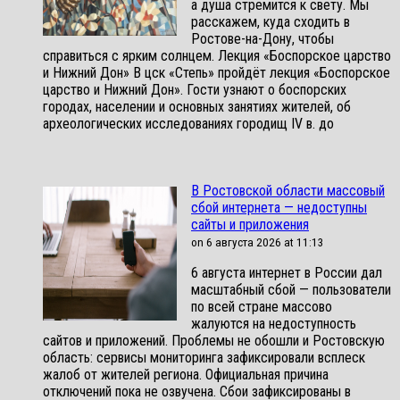
а душа стремится к свету. Мы
расскажем, куда сходить в
Ростове-на-Дону, чтобы
справиться с ярким солнцем. Лекция «Боспорское царство
и Нижний Дон» В цск «Степь» пройдёт лекция «Боспорское
царство и Нижний Дон». Гости узнают о боспорских
городах, населении и основных занятиях жителей, об
археологических исследованиях городищ IV в. до
В Ростовской области массовый
сбой интернета — недоступны
сайты и приложения
on 6 августа 2026 at 11:13
6 августа интернет в России дал
масштабный сбой — пользователи
по всей стране массово
жалуются на недоступность
сайтов и приложений. Проблемы не обошли и Ростовскую
область: сервисы мониторинга зафиксировали всплеск
жалоб от жителей региона. Официальная причина
отключений пока не озвучена. Сбои зафиксированы в