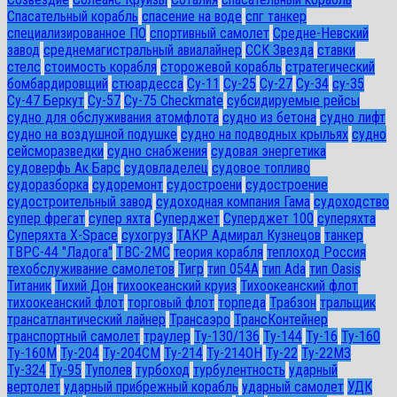
Спасательный корабль
спасение на воде
спг танкер
специализированное ПО
спортивный самолет
Средне-Невский
завод
среднемагистральный авиалайнер
ССК Звезда
ставки
стелс
стоимость корабля
сторожевой корабль
стратегический
бомбардировщий
стюардесса
Су-11
Су-25
Су-27
Су-34
су-35
Су-47 Беркут
Су-57
Су-75 Checkmate
субсидируемые рейсы
судно для обслуживания атомфлота
судно из бетона
судно лифт
судно на воздушной подушке
судно на подводных крыльях
судно
сейсморазведки
судно снабжения
судовая энергетика
судоверфь Ак Барс
судовладелец
судовое топливо
судоразборка
судоремонт
судостроени
судостроение
судостроительный завод
судоходная компания Гама
судоходство
супер фрегат
супер яхта
Суперджет
Суперджет 100
суперяхта
Суперяхта X-Space
сухогруз
ТАКР Адмирал Кузнецов
танкер
ТВРС-44 "Ладога"
ТВС-2МС
теория корабля
теплоход Россия
техобслуживание самолетов
Тигр
тип 054А
тип Ada
тип Oasis
Титаник
Тихий Дон
тихоокеанский круиз
Тихоокеанский флот
тихоокеанский флот
торговый флот
торпеда
Трабзон
тральщик
трансатлантический лайнер
Трансаэро
ТрансКонтейнер
транспортный самолет
траулер
Ту-130/136
Ту-144
Ту-16
Ту-160
Ту-160М
Ту-204
Ту-204СМ
Ту-214
Ту-214ОН
Ту-22
Ту-22М3
Ту-324
Ту-95
Туполев
турбоход
турбулентность
ударный
вертолет
ударный прибрежный корабль
ударный самолет
УДК