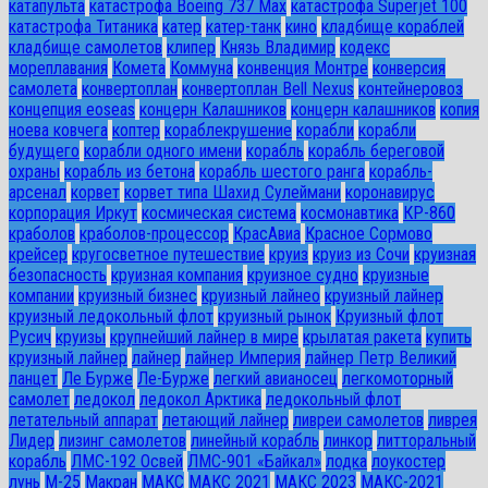
катапульта
катастрофа Boeing 737 Max
катастрофа Superjet 100
катастрофа Титаника
катер
катер-танк
кино
кладбище кораблей
кладбище самолетов
клипер
Князь Владимир
кодекс
мореплавания
Комета
Коммуна
конвенция Монтре
конверсия
самолета
конвертоплан
конвертоплан Bell Nexus
контейнеровоз
концепция eoseas
концерн Калашников
концерн калашников
копия
ноева ковчега
коптер
кораблекрушение
корабли
корабли
будущего
корабли одного имени
корабль
корабль береговой
охраны
корабль из бетона
корабль шестого ранга
корабль-
арсенал
корвет
корвет типа Шахид Сулеймани
коронавирус
корпорация Иркут
космическая система
космонавтика
КР-860
краболов
краболов-процессор
КрасАвиа
Красное Сормово
крейсер
кругосветное путешествие
круиз
круиз из Сочи
круизная
безопасность
круизная компания
круизное судно
круизные
компании
круизный бизнес
круизный лайнео
круизный лайнер
круизный ледокольный флот
круизный рынок
Круизный флот
Русич
круизы
крупнейший лайнер в мире
крылатая ракета
купить
круизный лайнер
лайнер
лайнер Империя
лайнер Петр Великий
ланцет
Ле Бурже
Ле-Бурже
легкий авианосец
легкомоторный
самолет
ледокол
ледокол Арктика
ледокольный флот
летательный аппарат
летающий лайнер
ливреи самолетов
ливрея
Лидер
лизинг самолетов
линейный корабль
линкор
литторальный
корабль
ЛМС-192 Освей
ЛМС-901 «Байкал»
лодка
лоукостер
лунь
М-25
Макран
МАКС
МАКС 2021
МАКС 2023
МАКС-2021