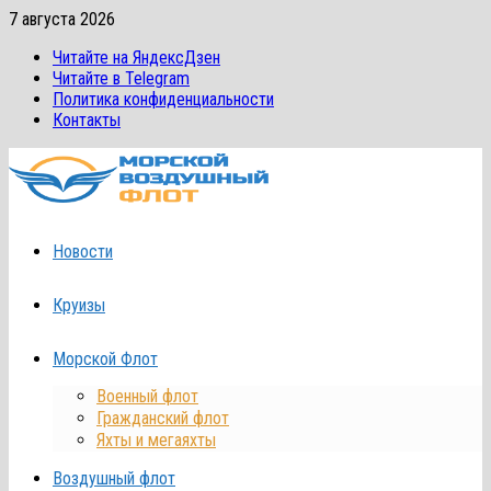
Перейти
7 августа 2026
к
Читайте на ЯндексДзен
содержимому
Читайте в Telegram
Политика конфиденциальности
Контакты
Новости
Круизы
Морской Флот
Военный флот
Гражданский флот
Яхты и мегаяхты
Воздушный флот