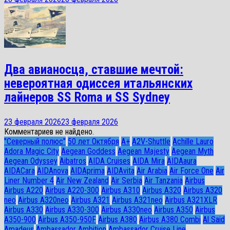
Два авианосца, ставшие мечтой:
невероятная одиссея итальянских
лайнеров SS Roma и SS Sydney
23 февраля 2026
23 февраля 2026
Комментариев не найдено.
"Северный полюс"
50 лет Октября
A+
A2V-Shuttle
Achille Lauro
Adora Magic City
Aegean Goddess
Aegean Majesty
Aegean Myth
Aegean Odyssey
Aibatros
AIDA Cruises
AIDA Mira
AIDAaura
AIDACara
AIDAnova
AIDAprima
AIDAvita
Air Arabia
Air Force One
Air
Liner Number 4
Air New Zealand
Air Serbia
Air Tanzania
Airbus
Airbus A220
Airbus A220-300
Airbus A310
Airbus A320
Airbus A320
neo
Airbus A320neo
Airbus A321
Airbus A321neo
Airbus A321XLR
Airbus A330
Airbus A330-300
Airbus A330neo
Airbus A350
Airbus
A350-900
Airbus A350-950F
Airbus A380
Airbus A380 Combi
Al Said
Amadeus
Ambassador Ambition
Ambassador Cruise Line