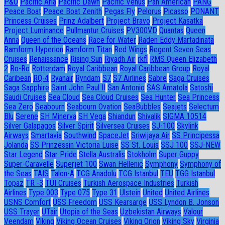
P&O
Pacific Aria
Pacific Dawn
Pacific Venus
Pan American
PANG
Peace Boat
Peace Boat Zenith
Pegas Fly
Pelorus
Picasso
PONANT
Princess Cruises
Prinz Adalbert
Project Bravo
Project Kasatka
Project Luminance
Pullmantur Cruises
PV300VD
Quantas
Queen
Anna
Queen of the Oceans
Race for Water
Raden Eddy Martadinata
Ramform Hyperion
Ramform Titan
Red Wings
Regent Seven Seas
Cruises
Renaissance
Rising Sun
Riyadh Air
rkfl
RMS Queen Elizabeth
2
Ro-Ro
Rotterdam
Royal Caribbean
Royal Caribbean Group
Royal
Caribean
RQ-4
Ryanair
Ryndam
S7
S7 Airlines
Sabre
Saga Cruises
Saga Sapphire
Saint John Paul II
San Antonio
SAS Amatola
Satoshi
Saudi Cruises
Sea Cloud
Sea Cloud Cruises
Sea Hunter
Sea Princess
Sea Zero
Seabourn
Seabourn Ovation
SeaBubbles
Seajets
Selectum
Blu
Serene
SH Minerva
SH Vega
Shiandun
Shivalik
SIGMA 10514
Silver Galapagos
Silver Spirit
Silversea Cruises
SJ-100
Skylink
Airways
Smartavia
Southwind
SpaceJet
Sriwijaya Air
SS Principessa
Jolanda
SS Prinzessin Victoria Luise
SS St. Louis
SSJ 100
SSJ-NEW
Star Legend
Star Pride
Stella Australis
Stokholm
Super Guppy
Super-Caravelle
Superjet 100
Swan Hellenic
Symphony
Symphony of
the Seas
TAIS
Talon-A
TCG Anadolu
TCG Istanbul
TEU
TGG Istanbul
Topaz
TR -3
TUI Cruises
Turkish Aerospace Industries
Turkish
Airlines
Type 003
Type 075
Type 31
Ulstein
United
United Airlines
USNS Comfort
USS Freedom
USS Kearsarge
USS Lyndon B. Jonson
USS Trayer
UTair
Utopia of the Seas
Uzbekistan Airways
Valour
Veendam
Viking
Viking Ocean Cruises
Viking Orion
Viking Sky
Virginia