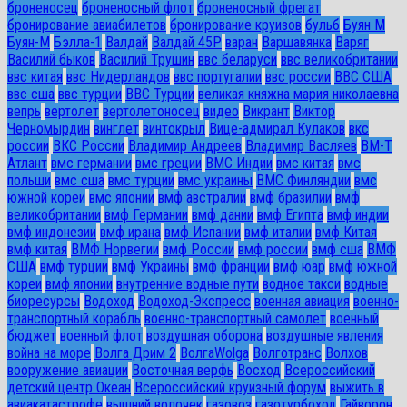
броненосец
броненосный флот
броненосный фрегат
бронирование авиабилетов
бронирование круизов
бульб
Буян М
Буян-М
Бэлла-1
Валдай
Валдай 45Р
варан
Варшавянка
Варяг
Василий быков
Василий Трушин
ввс беларуси
ввс великобритании
ввс китая
ввс Нидерландов
ввс португалии
ввс россии
ВВС США
ввс сша
ввс турции
ВВС Турции
великая княжна мария николаевна
вепрь
вертолет
вертолетоносец
видео
Викрант
Виктор
Черномырдин
винглет
винтокрыл
Вице-адмирал Кулаков
вкс
россии
ВКС России
Владимир Андреев
Владимир Васляев
ВМ-Т
Атлант
вмс германии
вмс греции
ВМС Индии
вмс китая
вмс
польши
вмс сша
вмс турции
вмс украины
ВМС Финляндии
вмс
южной кореи
вмс японии
вмф австралии
вмф бразилии
вмф
великобритании
вмф Германии
вмф дании
вмф Египта
вмф индии
вмф индонезии
вмф ирана
вмф Испании
вмф италии
вмф Китая
вмф китая
ВМФ Норвегии
вмф России
вмф россии
вмф сша
ВМФ
США
вмф турции
вмф Украины
вмф франции
вмф юар
вмф южной
кореи
вмф японии
внутренние водные пути
водное такси
водные
биоресурсы
Водоход
Водоход-Экспресс
военная авиация
военно-
транспортный корабль
военно-транспортный самолет
военный
бюджет
военный флот
воздушная оборона
воздушные явления
война на море
Волга Дрим 2
ВолгаWolga
Волготранс
Волхов
вооружение авиации
Восточная верфь
Восход
Всероссийский
детский центр Океан
Всероссийский круизный форум
выжить в
авиакатастрофе
вышний волочек
газовоз
газотурбоход
Гайворон