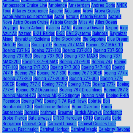
Ambassador Сruise Line
Ambience
Amsterdam
Andrea Doria
ANEX
Tour
Antares Experience
Apache
Aquitaine
Aroya
Aroya Cruises
Aston Martin конвертоплан
Astor
Astoria
Astoria Grande
Astoria
Nova
Astro Ocean Cruise
Astroia Grande
Atlas Air
Atlas Ocean
Voyages
Avelo Airlines
Avianca
AZAL
Azamara Onward
Azipod
Azur
Azur Air
Azzam
B-21 Raider
B-52
BAE Systems
Balmoral
Bayraktar
Akinci
Bayraktar Kizilelma
Birka Stockholm
Blu Sapphire
Blue Dream
Melody
Boeing
Boeing 707
Boeing 737 MAX
Boeing 737 MAX 10
Boeing 737 NG
Boeing 737-100
Boeing 737-200
Boeing 737-500
Boeing 737-800
Boeing 737-900
Boeing 737-MAX8
Boeing 737-
MAX8200
Boeing 737–8 MAX
Boeing 737–900
Boeing 747
Boeing
747-100
Boeing 747-200
Boeing 747-300
Boeing 747-400
Boeing
747-8
Boeing 757
Boeing 767-300
Boeing 767-300ER
boeing 777 x
Boeing 777-200
Boeing 777-200ER
Boeing 777-300
Boeing 777-
300ER
Boeing 777-8
Boeing 777-9
Boeing 777x
Boeing 777х
Boeing
777–9
Boeing 787 Dreamliner
Boeing 787 Dreamlines
Boeing 787-8
Boeing Model 473
Boeing MQ-25 Stingray
Boeing NMA
Boeing P-8A
Poseidon
Boeing PAV
Boeing T-7A Red Hawk
Bolette
Bolt
Bombardier CRJ
Bonhomme Richard
Boom Overture
Boom
Supersonic
Borealis
brahmos
Breamar
British Airways
Brodosplit
Broke Pierce
Buta airways
C-130 Hercules
C919
Caravella
Carlo
Bergamini
Carnival Corp
Carnival Cruises
Carnival Cruises Line
Carnival Fascination
Carnival Horison
Carnival Magic
Celebrity Beyond