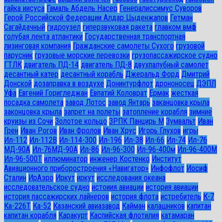
гайка иисуса
Гамаль Абдель Насер
Генералиссимус Суворов
Герой Российской Федерации Алдар Цыденжапов
Гетман
Сагайдачный
гидроузел
гиперзвуковая ракета
главком вмф
голубая лента атлантики
Государственная транспортная
лизинговая компания
Гражданские самолеты Сухого
грузовой
парусник
грузовые морские перевозки
грузопассажирское судно
ГТЛК
двигатель ПД-14
двигатель ПД-8
двухпалубный самолет
десантный катер
десантный корабль
Джеральд Форд
Дмитрий
Донской
дозаправка в воздухе
Донинтурфлот
дрононосец
ДЭПЛ
Уфа
Евгений Горигледжан
Евпатий Коловрат
Ермак
жесткая
посадка самолета
завод Лотос
завод Янтарь
заканцовка крыла
законцовка крыла
запрет на полеты
затопление корабля
зимние
круизы из Сочи
Золотое кольцо
ЗРПК Панцирь М
Зумвальт
Иван
Грен
Иван Рогов
Иван Фролов
Иван Хрус
Игорь Глухов
игры
Ил-112
Ил-112В
Ил-114-300
Ил-196
Ил-38
Ил-66
Ил-74
Ил-76
МД-90А
Ил-76МД-90А
Ил-86
Ил-96-300
Ил-96-400м
Ил-96-400М
Ил-96-500Т
иллюминатор
инженер Костенко
Институт
Авиационного приборостроения «Навигатор»
Инфофлот
Иосиф
Сталин
ИрАэро
Иркут
иркут
исследования океана
исследовательское судно
истоиия авиации
история авиации
история пассажирских лайнеров
история флота
истребитель
К-7
Ка-226Т
Ка-52
Казанский авиазавод
Кайман
калашников
капитан
капитан корабля
Каракурт
Каспийская флотилия
катамаран