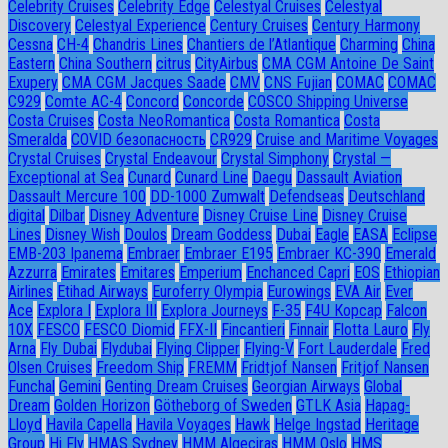
Celebrity Cruises
Celebrity Edge
Celestyal Cruises
Celestyal
Discovery
Celestyal Experience
Century Cruises
Century Harmony
Cessna
CH-4
Chandris Lines
Chantiers de l’Atlantique
Charming
China
Eastern
China Southern
citrus
CityAirbus
CMA CGM Antoine De Saint
Exupery
CMA CGM Jacques Saade
CMV
CNS Fujian
COMAC
COMAC
C929
Comte AC-4
Concord
Concorde
COSCO Shipping Universe
Costa Cruises
Costa NeoRomantica
Costa Romantica
Costa
Smeralda
COVID безопасность
CR929
Cruise and Maritime Voyages
Crystal Cruises
Crystal Endeavour
Crystal Simphony
Crystal —
Exceptional at Sea
Cunard
Cunard Line
Daegu
Dassault Aviation
Dassault Mercure 100
DD-1000 Zumwalt
Defendseas
Deutschland
digital
Dilbar
Disney Adventure
Disney Cruise Line
Disney Cruise
Lines
Disney Wish
Doulos
Dream Goddess
Dubai
Eagle
EASA
Eclipse
EMB-203 Ipanema
Embraer
Embraer E195
Embraer KC-390
Emerald
Azzurra
Emirates
Emitares
Emperium
Enchanced Capri
EOS
Ethiopian
Airlines
Etihad Airways
Euroferry Olympia
Eurowings
EVA Air
Ever
Ace
Explora I
Explora III
Explora Journeys
F-35
F4U Корсар
Falcon
10X
FESCO
FESCO Diomid
FFX-II
Fincantieri
Finnair
Flotta Lauro
Fly
Arna
Fly Dubai
Flydubai
Flying Clipper
Flying-V
Fort Lauderdale
Fred
Olsen Cruises
Freedom Ship
FREMM
Fridtjof Nansen
Fritjof Nansen
Funchal
Gemini
Genting Dream Cruises
Georgian Airways
Global
Dream
Golden Horizon
Götheborg of Sweden
GTLK Asia
Hapag-
Lloyd
Havila Capella
Havila Voyages
Hawk
Helge Ingstad
Heritage
Group
Hi Fly
HMAS Sydney
HMM Algeciras
HMM Oslo
HMS