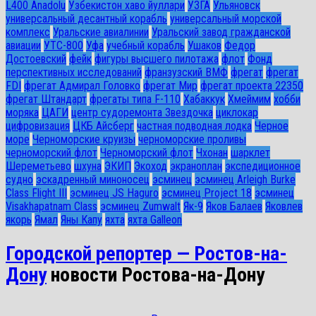
L400 Anadolu
Узбекистон хаво йуллари
УЗГА
Ульяновск
универсальный десантный корабль
универсальный морской
комплекс
Уральские авиалинии
Уральский завод гражданской
авиации
УТС-800
Уфа
учебный корабль
Ушаков
Федор
Достоевский
фейк
фигуры высшего пилотажа
флот
Фонд
перспективных исследований
франзузский ВМФ
фрегат
фрегат
FDI
фрегат Адмирал Головко
фрегат Мир
фрегат проекта 22350
фрегат Штандарт
фрегаты типа F-110
Хабаккук
Хмеймим
хобби
моряка
ЦАГИ
центр судоремонта Звездочка
циклокар
цифровизация
ЦКБ Айсберг
частная подводная лодка
Черное
море
Черноморские круизы
черноморские проливы
черноморский флот
Черноморский флот
Чхонан
шарклет
Шереметьево
шхуна
ЭКИП
Экоход
экраноплан
экспедиционное
судно
эскадренный миноносец
эсминец
эсминец Arleigh Burke
Class Flight III
эсминец JS Haguro
эсминец Project 18
эсминец
Visakhapatnam Class
эсминец Zumwalt
Як-9
Яков Балаев
Яковлев
якорь
Ямал
Яны Капу
яхта
яхта Galleon
Городской репортер — Ростов-на-
Дону
новости Ростова-на-Дону