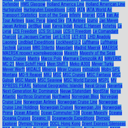
Defender
HMS Glasgow
Holland America Line
Holland American Line
Hurtigruten
Hurtigruten Expeditions
I-400
IATA
IATA World Air
Transport Statistics
Icon of the Seas
Infinity
Interjet
IOSA
Iran Air
Tour Airlines
Isaac Peral
Island Sky
ITA Airlines
Izumo
Jan Mayen
Japan Airlines
JetBlue
kaan
Karya Indah
Knud E. Hansen
Kotetsu
La
Lyrial
LCS Freedom
LCS St. Louis
LCS-1 Freedom
Le Comandant
Charcot
Le Jacques Cartier
Let L-610
LET-410
LHD Anadolu
Liaoning
Lindblad Expeditions
Lockheed U-2
Lufthansa
Lufthansa
Technik
Lürssen
M80 Stiletto
Maasdam
Madrid Maersk
MAERSK
MAERSK проект контейнеровоза
Majesty
Majesty of the Seas
Mano Cruises
Mantra
Marco Polo
Marmara Denizcilik AS
MAVERIC
MC-21
Mein Schiff Herz
Mein Shiff 1
Meko-A300
Meyer Turku
Meyer Werft
MIDALS
Minerva
Miray Cruises
mitsubishi
Moby SPL
Montana
MQ-9 Reaper
MRJ
MSC
MSC Cruises
MSC Fantasia
MSC
Gulsun
MSC Mandy
MSC Seaview
MSC World Europe
MSPL
MV
XPRESS PEARL
National Geographic Islander
Naval Group
Navantia
Next-Generation Air Dominance
Nieuw Statendam
NordStar
Norse
Atlantic
Northrop Grumman
Northwind
Norvegian Bliss
Norvegian
Cruise Line
Norwegian Airlines
Norwegian Cruise Line
Norwegian
Cruise Line Holdings
Norwegian Cruises
Norwegian Joy
Norwegian
Prima
Ocean Atlantic
Ocean Commuter 108
Ocean Majesty
Oceana
Oceania Cruises
Oceanic III
Oceanwode Expeditions
Olympic
Explorer
Olympic Voyager
OOCL Hong Kong
Orient Express Silenseas