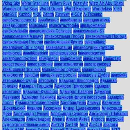
Vking Sky
White Star Line
Willem Ruys
Wizz Air
Wizz Air Abu Dhabi
Wonder of the Seas
World Dream
World Explorer
Worldclass
X-59
QueSST
Xuzhou
Y-20
Zenith
Zumvalt
А-50У
А-Техникс
авиабезопасность
авиабизнес
авиабилеты
авиадвигатель
авиадебошир
авиазавод
авиакатастрофа
авиакомпании
авиакомпания
авиакомпания Conviasa
авиакомпания S7
Авиакомпания Азимут
авиакомпания Глобус
авиакомпания Победа
авиакомпания Россия
авиакомпания Якутия
авиалайнер
авиалайнер 30 х годов
авианавигация
авианесущий крейсер
авианосец
авиапервозки
авиаперевозки
авиаперквозки
авиапроисшествия
авиарейсы
авиаремонт
авиасалон
Авиастар
авиастоение
авиастроение
авиатехнологии
авиатренажер
авиационная техника
авиационное оружие
авиационные
технологии
авиация
авиация ввс россии
авиашоу в Дубае
авионика
автономное судно
автопилот
Адмирал Виноградов
Адмирал
Головко
Адмирал Горшков
Адмирал Григорович
адмирал
касатонов
Адмирал Кузнецов
Адмирал Лазарев
Адмирал
Левченко
Адмирал Нахимов
адмирал флота касатонов
адмирал
эссен
Адмиралтейские верфи
Азербайджан
Азимут
Академик
Шокальский
Аквилон
Аккерман
Алдар Цыденжапов
Александр
Деев
Александр Пушкин
Александр Суворов
Александр Шабалин
Александра
Александрит
Алиага
Алмаз Антей
Алроса
амурский
судостроительный завод
Ан-124
Ан-148
Ан-2
Ан-418
аналоги