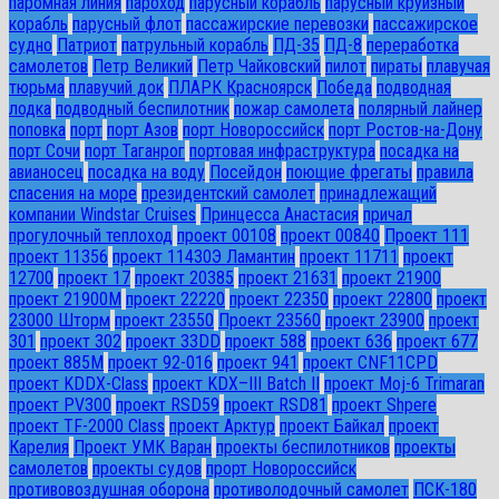
паромная линия
пароход
парусный корабль
парусный круизный
корабль
парусный флот
пассажирские перевозки
пассажирское
судно
Патриот
патрульный корабль
ПД-35
ПД-8
переработка
самолетов
Петр Великий
Петр Чайковский
пилот
пираты
плавучая
тюрьма
плавучий док
ПЛАРК Красноярск
Победа
подводная
лодка
подводный беспилотник
пожар самолета
полярный лайнер
поповка
порт
порт Азов
порт Новороссийск
порт Ростов-на-Дону
порт Сочи
порт Таганрог
портовая инфраструктура
посадка на
авианосец
посадка на воду
Посейдон
поющие фрегаты
правила
спасения на море
президентский самолет
принадлежащий
компании Windstar Cruises
Принцесса Анастасия
причал
прогулочный теплоход
проект 00108
проект 00840
Проект 111
проект 11356
проект 11430Э Ламантин
проект 11711
проект
12700
проект 17
проект 20385
проект 21631
проект 21900
проект 21900М
проект 22220
проект 22350
проект 22800
проект
23000 Шторм
проект 23550
Проект 23560
проект 23900
проект
301
проект 302
проект 33DD
проект 588
проект 636
проект 677
проект 885М
проект 92-016
проект 941
проект CNF11CPD
проект KDDX-Class
проект KDX–III Batch II
проект Moj-6 Trimaran
проект PV300
проект RSD59
проект RSD81
проект Shpere
проект TF-2000 Class
проект Арктур
проект Байкал
проект
Карелия
Проект УМК Варан
проекты беспилотников
проекты
самолетов
проекты судов
прорт Новороссийск
противовоздушная оборона
противолодочный самолет
ПСК-180