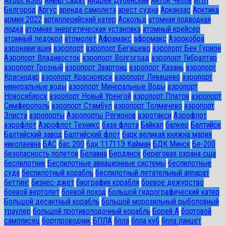
Airbus A380
Анвар Садат
Андрей Дубенский
Антон Чехов
АПЛ
Белгород
Аргус
аренда самолета
арест судна
Арканзас
Арктика
армия 2022
артиллерийский катер
Аскольд
атомная подводная
лодка
атомная энергетическая установка
атомный крейсер
атомный ледокол
атомолет
Афрамакс
афромакс
Аэрокобра
аэронавигация
аэропорт
аэропорт Бегишево
аэропорт Бен Гурион
Аэропорт Владивосток
аэропорт Волгоград
аэропорт Гибралтар
аэропорт Грозный
аэропорт Звартонц
аэропорт Казань
аэропорт
Краснодар
аэропорт Красноярск
аэропорт Левашево
аэропорт
минеральные воды
аэропорт Минеральные Воды
аэропорт
Новосибирск
аэропорт Новый Уренгой
аэропорт Платов
аэропорт
Симферополь
аэропорт Стамбул
аэропорт Толмачево
аэропорт
Элиста
аэропорты
Аэропорты Регионов
аэротакси
Аэрофлот
аэрофлот
Аэрофлот Техникс
база флота
Байкал
балкер
Балтийск
Балтийский завод
Балтийский флот
барк великая княжна мария
николаевна
БАС
бас 200
бдк 11711Э Кайман
БДК Минск
Бе-200
безопасность полетов
Белавиа
Бердянск
береговая охрана сша
беспилотник
Беспилотные авиационные системы
беспилотные
суда
беспилотный корабль
беспилотный летательный аппарат
беттинг
бизнес-джет
биография корабля
боевое дежурство
боевой вертолет
боевой поход
большой гидрографический катер
Большой десантный корабль
большой морозильный рыболовный
траулер
большой противолодочный корабль
Борей А
бортовой
самописец
бортпроводник
БПЛА
бпла
бпла куб
бпла ланцет