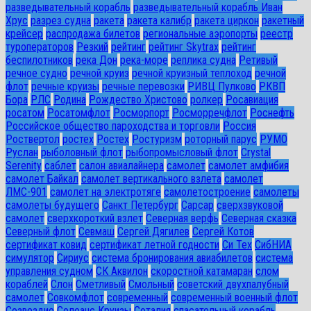
разведывательный корабль
разведывательный корабль Иван
Хрус
разрез судна
ракета
ракета калибр
ракета циркон
ракетный
крейсер
распродажа билетов
региональные аэропорты
реестр
туроператоров
Резкий
рейтинг
рейтинг Skytrax
рейтинг
беспилотников
река Дон
река-море
реплика судна
Ретивый
речное судно
речной круиз
речной круизный теплоход
речной
флот
речные круизы
речные перевозки
РИВЦ Пулково
РКВП
Бора
РЛС
Родина
Рождество Христово
ролкер
Росавиация
росатом
Росатомфлот
Росморпорт
Росморречфлот
Роснефть
Российское общество пароходства и торговли
Россия
Роствертол
ростех
Ростех
Ростуризм
роторный парус
РУМО
Руслан
рыболовный флот
рыбопромысловый флот
Сrystal
Serenity
саблет
салон авиалайнера
самолет
самолет амфибия
самолет Байкал
самолет вертикального взлета
самолет
ЛМС-901
самолет на электротяге
самолетостроение
самолеты
самолеты будущего
Санкт Петербург
Сарсар
сверхзвуковой
самолет
сверхкороткий взлет
Северная верфь
Северная сказка
Северный флот
Севмаш
Сергей Дягилев
Сергей Котов
сертификат ковид
сертификат летной годности
Си Тех
СибНИА
симулятор
Сириус
система бронирования авиабилетов
система
управления судном
СК Аквилон
скоростной катамаран
слом
кораблей
Слон
Сметливый
Смольный
советский двухпалубный
самолет
Совкомфлот
современный
современный военный флот
Созвездие
Солеанс Круизы
Соталия
спасательный корабль