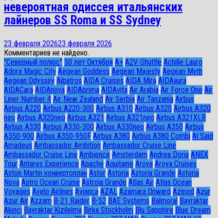
невероятная одиссея итальянских
лайнеров SS Roma и SS Sydney
23 февраля 2026
23 февраля 2026
Комментариев не найдено.
"Северный полюс"
50 лет Октября
A+
A2V-Shuttle
Achille Lauro
Adora Magic City
Aegean Goddess
Aegean Majesty
Aegean Myth
Aegean Odyssey
Aibatros
AIDA Cruises
AIDA Mira
AIDAaura
AIDACara
AIDAnova
AIDAprima
AIDAvita
Air Arabia
Air Force One
Air
Liner Number 4
Air New Zealand
Air Serbia
Air Tanzania
Airbus
Airbus A220
Airbus A220-300
Airbus A310
Airbus A320
Airbus A320
neo
Airbus A320neo
Airbus A321
Airbus A321neo
Airbus A321XLR
Airbus A330
Airbus A330-300
Airbus A330neo
Airbus A350
Airbus
A350-900
Airbus A350-950F
Airbus A380
Airbus A380 Combi
Al Said
Amadeus
Ambassador Ambition
Ambassador Cruise Line
Ambassador Сruise Line
Ambience
Amsterdam
Andrea Doria
ANEX
Tour
Antares Experience
Apache
Aquitaine
Aroya
Aroya Cruises
Aston Martin конвертоплан
Astor
Astoria
Astoria Grande
Astoria
Nova
Astro Ocean Cruise
Astroia Grande
Atlas Air
Atlas Ocean
Voyages
Avelo Airlines
Avianca
AZAL
Azamara Onward
Azipod
Azur
Azur Air
Azzam
B-21 Raider
B-52
BAE Systems
Balmoral
Bayraktar
Akinci
Bayraktar Kizilelma
Birka Stockholm
Blu Sapphire
Blue Dream