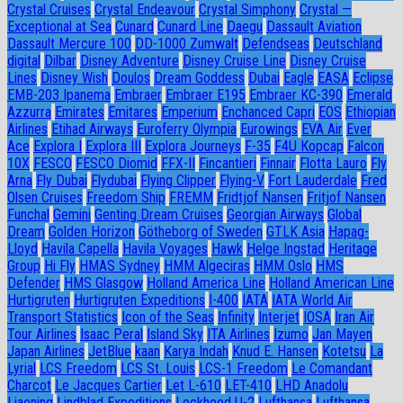
Crystal Cruises
Crystal Endeavour
Crystal Simphony
Crystal —
Exceptional at Sea
Cunard
Cunard Line
Daegu
Dassault Aviation
Dassault Mercure 100
DD-1000 Zumwalt
Defendseas
Deutschland
digital
Dilbar
Disney Adventure
Disney Cruise Line
Disney Cruise
Lines
Disney Wish
Doulos
Dream Goddess
Dubai
Eagle
EASA
Eclipse
EMB-203 Ipanema
Embraer
Embraer E195
Embraer KC-390
Emerald
Azzurra
Emirates
Emitares
Emperium
Enchanced Capri
EOS
Ethiopian
Airlines
Etihad Airways
Euroferry Olympia
Eurowings
EVA Air
Ever
Ace
Explora I
Explora III
Explora Journeys
F-35
F4U Корсар
Falcon
10X
FESCO
FESCO Diomid
FFX-II
Fincantieri
Finnair
Flotta Lauro
Fly
Arna
Fly Dubai
Flydubai
Flying Clipper
Flying-V
Fort Lauderdale
Fred
Olsen Cruises
Freedom Ship
FREMM
Fridtjof Nansen
Fritjof Nansen
Funchal
Gemini
Genting Dream Cruises
Georgian Airways
Global
Dream
Golden Horizon
Götheborg of Sweden
GTLK Asia
Hapag-
Lloyd
Havila Capella
Havila Voyages
Hawk
Helge Ingstad
Heritage
Group
Hi Fly
HMAS Sydney
HMM Algeciras
HMM Oslo
HMS
Defender
HMS Glasgow
Holland America Line
Holland American Line
Hurtigruten
Hurtigruten Expeditions
I-400
IATA
IATA World Air
Transport Statistics
Icon of the Seas
Infinity
Interjet
IOSA
Iran Air
Tour Airlines
Isaac Peral
Island Sky
ITA Airlines
Izumo
Jan Mayen
Japan Airlines
JetBlue
kaan
Karya Indah
Knud E. Hansen
Kotetsu
La
Lyrial
LCS Freedom
LCS St. Louis
LCS-1 Freedom
Le Comandant
Charcot
Le Jacques Cartier
Let L-610
LET-410
LHD Anadolu
Liaoning
Lindblad Expeditions
Lockheed U-2
Lufthansa
Lufthansa