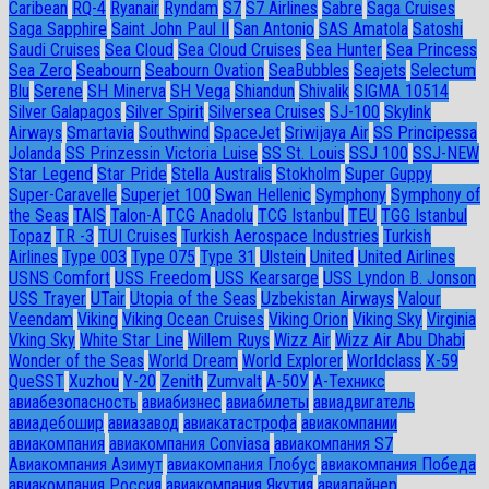
Caribean
RQ-4
Ryanair
Ryndam
S7
S7 Airlines
Sabre
Saga Cruises
Saga Sapphire
Saint John Paul II
San Antonio
SAS Amatola
Satoshi
Saudi Cruises
Sea Cloud
Sea Cloud Cruises
Sea Hunter
Sea Princess
Sea Zero
Seabourn
Seabourn Ovation
SeaBubbles
Seajets
Selectum
Blu
Serene
SH Minerva
SH Vega
Shiandun
Shivalik
SIGMA 10514
Silver Galapagos
Silver Spirit
Silversea Cruises
SJ-100
Skylink
Airways
Smartavia
Southwind
SpaceJet
Sriwijaya Air
SS Principessa
Jolanda
SS Prinzessin Victoria Luise
SS St. Louis
SSJ 100
SSJ-NEW
Star Legend
Star Pride
Stella Australis
Stokholm
Super Guppy
Super-Caravelle
Superjet 100
Swan Hellenic
Symphony
Symphony of
the Seas
TAIS
Talon-A
TCG Anadolu
TCG Istanbul
TEU
TGG Istanbul
Topaz
TR -3
TUI Cruises
Turkish Aerospace Industries
Turkish
Airlines
Type 003
Type 075
Type 31
Ulstein
United
United Airlines
USNS Comfort
USS Freedom
USS Kearsarge
USS Lyndon B. Jonson
USS Trayer
UTair
Utopia of the Seas
Uzbekistan Airways
Valour
Veendam
Viking
Viking Ocean Cruises
Viking Orion
Viking Sky
Virginia
Vking Sky
White Star Line
Willem Ruys
Wizz Air
Wizz Air Abu Dhabi
Wonder of the Seas
World Dream
World Explorer
Worldclass
X-59
QueSST
Xuzhou
Y-20
Zenith
Zumvalt
А-50У
А-Техникс
авиабезопасность
авиабизнес
авиабилеты
авиадвигатель
авиадебошир
авиазавод
авиакатастрофа
авиакомпании
авиакомпания
авиакомпания Conviasa
авиакомпания S7
Авиакомпания Азимут
авиакомпания Глобус
авиакомпания Победа
авиакомпания Россия
авиакомпания Якутия
авиалайнер