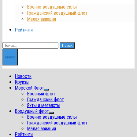
Военно-воздушные силы
Гражданский воздушный флот
Малая авиация
Рейтинги
Найти:
Меню
Новости
Круизы
Морской Флот
Показать
Военный флот
подменю
Гражданский флот
Яхты и мегаяхты
Воздушный флот
Показать
Военно-воздушные силы
подменю
Гражданский воздушный флот
Малая авиация
Рейтинги