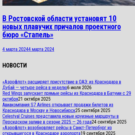
В Ростовской области установят 10
новых плавучих причалов проектного
бюро «Стапель»
4 марта 2024
4 марта 2024
НОВОСТИ
«Аэрофлот» расширяет присутствие в ОАЭ: из Краснодара в
Дубай — четыре рейса в неделю
6 июля 2026
Red Wings запускает прямые рейсы из Краснодара в Батуми с 29
октября
21 октября 2025
Авиакомпания S7 Airlines открывает продажи билетов из
Краснодара в Москву и Новосибирск
25 сентября 2025
Celestyal Cruises представила новые круизные маршруты в
Персидском заливе в сезоне 2025 — 26 года
24 сентября 2025
«Аэрофлот» возобновляет рейсы в Санкт-Петербург из
открывшегося в Краснодаре аэропорта
19 сентября 2025