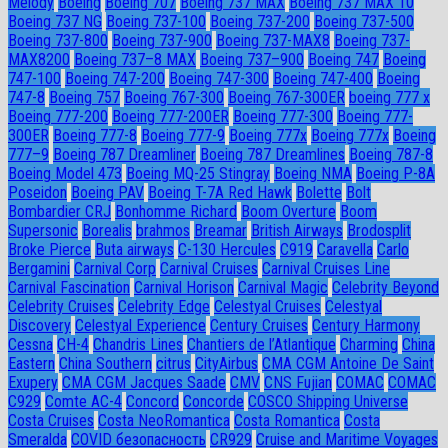
Melody
Boeing
Boeing 707
Boeing 737 MAX
Boeing 737 MAX 10
Boeing 737 NG
Boeing 737-100
Boeing 737-200
Boeing 737-500
Boeing 737-800
Boeing 737-900
Boeing 737-MAX8
Boeing 737-
MAX8200
Boeing 737–8 MAX
Boeing 737–900
Boeing 747
Boeing
747-100
Boeing 747-200
Boeing 747-300
Boeing 747-400
Boeing
747-8
Boeing 757
Boeing 767-300
Boeing 767-300ER
boeing 777 x
Boeing 777-200
Boeing 777-200ER
Boeing 777-300
Boeing 777-
300ER
Boeing 777-8
Boeing 777-9
Boeing 777x
Boeing 777х
Boeing
777–9
Boeing 787 Dreamliner
Boeing 787 Dreamlines
Boeing 787-8
Boeing Model 473
Boeing MQ-25 Stingray
Boeing NMA
Boeing P-8A
Poseidon
Boeing PAV
Boeing T-7A Red Hawk
Bolette
Bolt
Bombardier CRJ
Bonhomme Richard
Boom Overture
Boom
Supersonic
Borealis
brahmos
Breamar
British Airways
Brodosplit
Broke Pierce
Buta airways
C-130 Hercules
C919
Caravella
Carlo
Bergamini
Carnival Corp
Carnival Cruises
Carnival Cruises Line
Carnival Fascination
Carnival Horison
Carnival Magic
Celebrity Beyond
Celebrity Cruises
Celebrity Edge
Celestyal Cruises
Celestyal
Discovery
Celestyal Experience
Century Cruises
Century Harmony
Cessna
CH-4
Chandris Lines
Chantiers de l’Atlantique
Charming
China
Eastern
China Southern
citrus
CityAirbus
CMA CGM Antoine De Saint
Exupery
CMA CGM Jacques Saade
CMV
CNS Fujian
COMAC
COMAC
C929
Comte AC-4
Concord
Concorde
COSCO Shipping Universe
Costa Cruises
Costa NeoRomantica
Costa Romantica
Costa
Smeralda
COVID безопасность
CR929
Cruise and Maritime Voyages