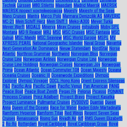
Technik
Lürssen
M80 Stiletto
Maasdam
Madrid Maersk
MAERSK
MAERSK проект контейнеровоза
Majesty
Majesty of the Seas
Mano Cruises
Mantra
Marco Polo
Marmara Denizcilik AS
MAVERIC
MC-21
Mein Schiff Herz
Mein Shiff 1
Meko-A300
Meyer Turku
Meyer Werft
MIDALS
Minerva
Miray Cruises
mitsubishi
Moby SPL
Montana
MQ-9 Reaper
MRJ
MSC
MSC Cruises
MSC Fantasia
MSC
Gulsun
MSC Mandy
MSC Seaview
MSC World Europe
MSPL
MV
XPRESS PEARL
National Geographic Islander
Naval Group
Navantia
Next-Generation Air Dominance
Nieuw Statendam
NordStar
Norse
Atlantic
Northrop Grumman
Northwind
Norvegian Bliss
Norvegian
Cruise Line
Norwegian Airlines
Norwegian Cruise Line
Norwegian
Cruise Line Holdings
Norwegian Cruises
Norwegian Joy
Norwegian
Prima
Ocean Atlantic
Ocean Commuter 108
Ocean Majesty
Oceana
Oceania Cruises
Oceanic III
Oceanwode Expeditions
Olympic
Explorer
Olympic Voyager
OOCL Hong Kong
Orient Express Silenseas
P&O
Pacific Aria
Pacific Dawn
Pacific Venus
Pan American
PANG
Peace Boat
Peace Boat Zenith
Pegas Fly
Pelorus
Picasso
PONANT
Princess Cruises
Prinz Adalbert
Project Bravo
Project Kasatka
Project Luminance
Pullmantur Cruises
PV300VD
Quantas
Queen
Anna
Queen of the Oceans
Race for Water
Raden Eddy Martadinata
Ramform Hyperion
Ramform Titan
Red Wings
Regent Seven Seas
Cruises
Renaissance
Rising Sun
Riyadh Air
rkfl
RMS Queen Elizabeth
2
Ro-Ro
Rotterdam
Royal Caribbean
Royal Caribbean Group
Royal