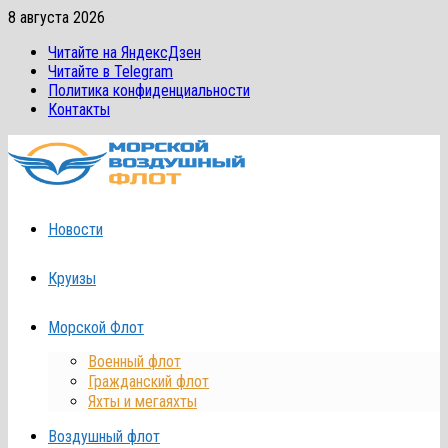
Перейти
8 августа 2026
к
Читайте на ЯндексДзен
содержимому
Читайте в Telegram
Политика конфиденциальности
Контакты
Новости
Круизы
Морской Флот
Военный флот
Гражданский флот
Яхты и мегаяхты
Воздушный флот