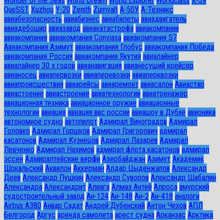
Wonder of the Seas
World Dream
World Explorer
Worldclass
X-59
QueSST
Xuzhou
Y-20
Zenith
Zumvalt
А-50У
А-Техникс
авиабезопасность
авиабизнес
авиабилеты
авиадвигатель
авиадебошир
авиазавод
авиакатастрофа
авиакомпании
авиакомпания
авиакомпания Conviasa
авиакомпания S7
Авиакомпания Азимут
авиакомпания Глобус
авиакомпания Победа
авиакомпания Россия
авиакомпания Якутия
авиалайнер
авиалайнер 30 х годов
авианавигация
авианесущий крейсер
авианосец
авиапервозки
авиаперевозки
авиаперквозки
авиапроисшествия
авиарейсы
авиаремонт
авиасалон
Авиастар
авиастоение
авиастроение
авиатехнологии
авиатренажер
авиационная техника
авиационное оружие
авиационные
технологии
авиация
авиация ввс россии
авиашоу в Дубае
авионика
автономное судно
автопилот
Адмирал Виноградов
Адмирал
Головко
Адмирал Горшков
Адмирал Григорович
адмирал
касатонов
Адмирал Кузнецов
Адмирал Лазарев
Адмирал
Левченко
Адмирал Нахимов
адмирал флота касатонов
адмирал
эссен
Адмиралтейские верфи
Азербайджан
Азимут
Академик
Шокальский
Аквилон
Аккерман
Алдар Цыденжапов
Александр
Деев
Александр Пушкин
Александр Суворов
Александр Шабалин
Александра
Александрит
Алиага
Алмаз Антей
Алроса
амурский
судостроительный завод
Ан-124
Ан-148
Ан-2
Ан-418
аналоги
Airbus A380
Анвар Садат
Андрей Дубенский
Антон Чехов
АПЛ
Белгород
Аргус
аренда самолета
арест судна
Арканзас
Арктика