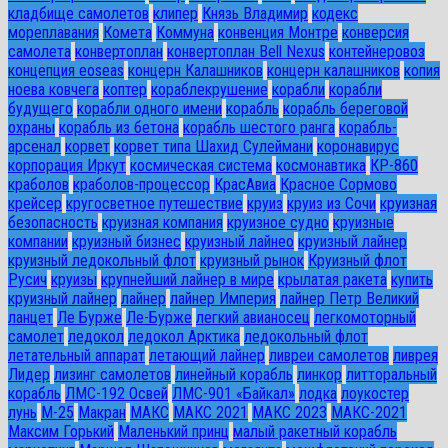
кладбище самолетов
клипер
Князь Владимир
кодекс
мореплавания
Комета
Коммуна
конвенция Монтре
конверсия
самолета
конвертоплан
конвертоплан Bell Nexus
контейнеровоз
концепция eoseas
концерн Калашников
концерн калашников
копия
ноева ковчега
коптер
кораблекрушение
корабли
корабли
будущего
корабли одного имени
корабль
корабль береговой
охраны
корабль из бетона
корабль шестого ранга
корабль-
арсенал
корвет
корвет типа Шахид Сулеймани
коронавирус
корпорация Иркут
космическая система
космонавтика
КР-860
краболов
краболов-процессор
КрасАвиа
Красное Сормово
крейсер
кругосветное путешествие
круиз
круиз из Сочи
круизная
безопасность
круизная компания
круизное судно
круизные
компании
круизный бизнес
круизный лайнео
круизный лайнер
круизный ледокольный флот
круизный рынок
Круизный флот
Русич
круизы
крупнейший лайнер в мире
крылатая ракета
купить
круизный лайнер
лайнер
лайнер Империя
лайнер Петр Великий
ланцет
Ле Бурже
Ле-Бурже
легкий авианосец
легкомоторный
самолет
ледокол
ледокол Арктика
ледокольный флот
летательный аппарат
летающий лайнер
ливреи самолетов
ливрея
Лидер
лизинг самолетов
линейный корабль
линкор
литторальный
корабль
ЛМС-192 Освей
ЛМС-901 «Байкал»
лодка
лоукостер
лунь
М-25
Макран
МАКС
МАКС 2021
МАКС 2023
МАКС-2021
Максим Горький
Маленький принц
малый ракетный корабль