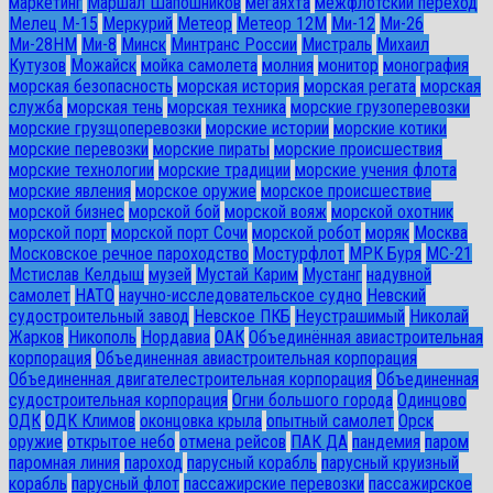
маркетинг
Маршал Шапошников
мегаяхта
межфлотский переход
Мелец М-15
Меркурий
Метеор
Метеор 12М
Ми-12
Ми-26
Ми-28HM
Ми-8
Минск
Минтранс России
Мистраль
Михаил
Кутузов
Можайск
мойка самолета
молния
монитор
монография
морская безопасность
морская история
морская регата
морская
служба
морская тень
морская техника
морские грузоперевозки
морские грузщоперевозки
морские истории
морские котики
морские перевозки
морские пираты
морские происшествия
морские технологии
морские традиции
морские учения флота
морские явления
морское оружие
морское происшествие
морской бизнес
морской бой
морской вояж
морской охотник
морской порт
морской порт Сочи
морской робот
моряк
Москва
Московское речное пароходство
Мостурфлот
МРК Буря
МС-21
Мстислав Келдыш
музей
Мустай Карим
Мустанг
надувной
самолет
НАТО
научно-исследовательское судно
Невский
судостроительный завод
Невское ПКБ
Неустрашимый
Николай
Жарков
Никополь
Нордавиа
ОАК
Объединённая авиастроительная
корпорация
Объединенная авиастроительная корпорация
Объединенная двигателестроительная корпорация
Объединенная
судостроительная корпорация
Огни большого города
Одинцово
ОДК
ОДК Климов
оконцовка крыла
опытный самолет
Орск
оружие
открытое небо
отмена рейсов
ПАК ДА
пандемия
паром
паромная линия
пароход
парусный корабль
парусный круизный
корабль
парусный флот
пассажирские перевозки
пассажирское