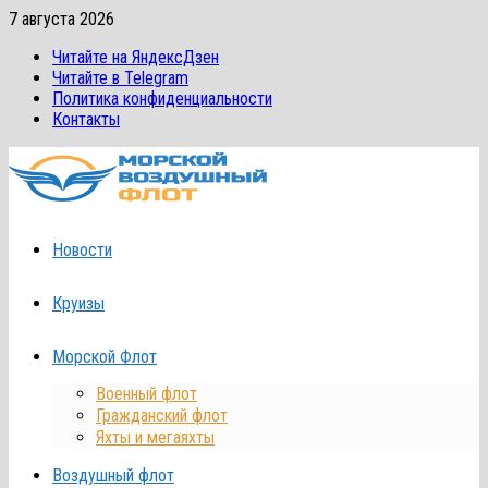
Перейти
7 августа 2026
к
Читайте на ЯндексДзен
содержимому
Читайте в Telegram
Политика конфиденциальности
Контакты
Новости
Круизы
Морской Флот
Военный флот
Гражданский флот
Яхты и мегаяхты
Воздушный флот