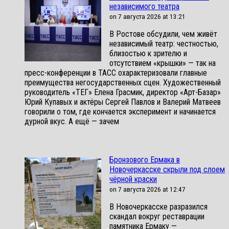
независимого театра
on 7 августа 2026 at 13:21
В Ростове обсудили, чем живёт
независимый театр: честностью,
близостью к зрителю и
отсутствием «крышки» — так на
пресс-конференции в ТАСС охарактеризовали главные
преимущества негосударственных сцен. Художественный
руководитель «ТЕГ» Елена Грасмик, директор «Арт-Базар»
Юрий Купавых и актёры Сергей Павлов и Валерий Матвеев
говорили о том, где кончается эксперимент и начинается
дурной вкус. А ещё — зачем
Бронзового Ермака в
Новочеркасске скрыли под слоем
чёрной краски
on 7 августа 2026 at 12:47
В Новочеркасске разразился
скандал вокруг реставрации
памятника Ермаку —