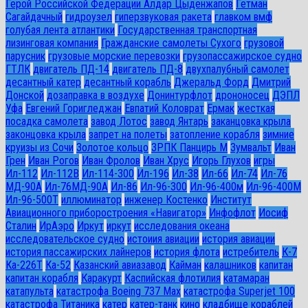
Герой Российской Федерации Алдар Цыденжапов
Гетман
Сагайдачный
гидроузел
гиперзвуковая ракета
главком вмф
голубая лента атлантики
Государственная транспортная
лизинговая компания
Гражданские самолеты Сухого
грузовой
парусник
грузовые морские перевозки
грузопассажирское судно
ГТЛК
двигатель ПД-14
двигатель ПД-8
двухпалубный самолет
десантный катер
десантный корабль
Джеральд Форд
Дмитрий
Донской
дозаправка в воздухе
Донинтурфлот
дрононосец
ДЭПЛ
Уфа
Евгений Горигледжан
Евпатий Коловрат
Ермак
жесткая
посадка самолета
завод Лотос
завод Янтарь
заканцовка крыла
законцовка крыла
запрет на полеты
затопление корабля
зимние
круизы из Сочи
Золотое кольцо
ЗРПК Панцирь М
Зумвальт
Иван
Грен
Иван Рогов
Иван Фролов
Иван Хрус
Игорь Глухов
игры
Ил-112
Ил-112В
Ил-114-300
Ил-196
Ил-38
Ил-66
Ил-74
Ил-76
МД-90А
Ил-76МД-90А
Ил-86
Ил-96-300
Ил-96-400м
Ил-96-400М
Ил-96-500Т
иллюминатор
инженер Костенко
Институт
Авиационного приборостроения «Навигатор»
Инфофлот
Иосиф
Сталин
ИрАэро
Иркут
иркут
исследования океана
исследовательское судно
истоиия авиации
история авиации
история пассажирских лайнеров
история флота
истребитель
К-7
Ка-226Т
Ка-52
Казанский авиазавод
Кайман
калашников
капитан
капитан корабля
Каракурт
Каспийская флотилия
катамаран
катапульта
катастрофа Boeing 737 Max
катастрофа Superjet 100
катастрофа Титаника
катер
катер-танк
кино
кладбище кораблей