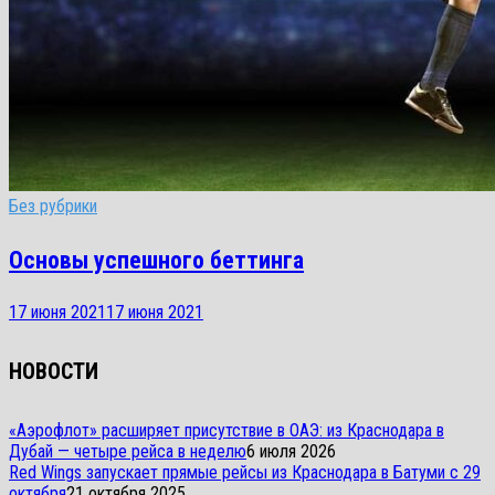
Без рубрики
Основы успешного беттинга
17 июня 2021
17 июня 2021
НОВОСТИ
«Аэрофлот» расширяет присутствие в ОАЭ: из Краснодара в
Дубай — четыре рейса в неделю
6 июля 2026
Red Wings запускает прямые рейсы из Краснодара в Батуми с 29
октября
21 октября 2025