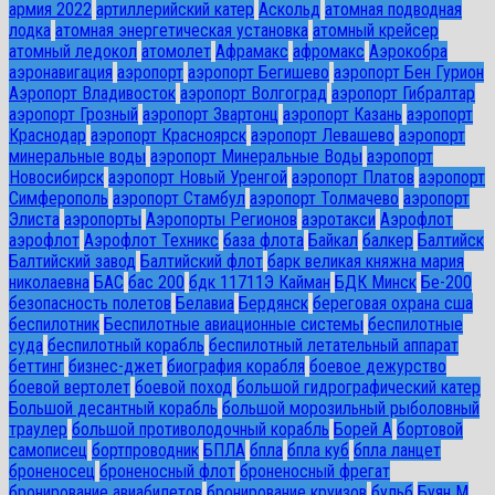
армия 2022
артиллерийский катер
Аскольд
атомная подводная
лодка
атомная энергетическая установка
атомный крейсер
атомный ледокол
атомолет
Афрамакс
афромакс
Аэрокобра
аэронавигация
аэропорт
аэропорт Бегишево
аэропорт Бен Гурион
Аэропорт Владивосток
аэропорт Волгоград
аэропорт Гибралтар
аэропорт Грозный
аэропорт Звартонц
аэропорт Казань
аэропорт
Краснодар
аэропорт Красноярск
аэропорт Левашево
аэропорт
минеральные воды
аэропорт Минеральные Воды
аэропорт
Новосибирск
аэропорт Новый Уренгой
аэропорт Платов
аэропорт
Симферополь
аэропорт Стамбул
аэропорт Толмачево
аэропорт
Элиста
аэропорты
Аэропорты Регионов
аэротакси
Аэрофлот
аэрофлот
Аэрофлот Техникс
база флота
Байкал
балкер
Балтийск
Балтийский завод
Балтийский флот
барк великая княжна мария
николаевна
БАС
бас 200
бдк 11711Э Кайман
БДК Минск
Бе-200
безопасность полетов
Белавиа
Бердянск
береговая охрана сша
беспилотник
Беспилотные авиационные системы
беспилотные
суда
беспилотный корабль
беспилотный летательный аппарат
беттинг
бизнес-джет
биография корабля
боевое дежурство
боевой вертолет
боевой поход
большой гидрографический катер
Большой десантный корабль
большой морозильный рыболовный
траулер
большой противолодочный корабль
Борей А
бортовой
самописец
бортпроводник
БПЛА
бпла
бпла куб
бпла ланцет
броненосец
броненосный флот
броненосный фрегат
бронирование авиабилетов
бронирование круизов
бульб
Буян М