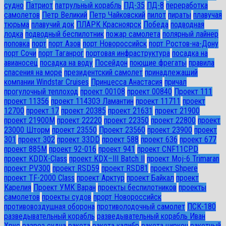
судно
Патриот
патрульный корабль
ПД-35
ПД-8
переработка
самолетов
Петр Великий
Петр Чайковский
пилот
пираты
плавучая
тюрьма
плавучий док
ПЛАРК Красноярск
Победа
подводная
лодка
подводный беспилотник
пожар самолета
полярный лайнер
поповка
порт
порт Азов
порт Новороссийск
порт Ростов-на-Дону
порт Сочи
порт Таганрог
портовая инфраструктура
посадка на
авианосец
посадка на воду
Посейдон
поющие фрегаты
правила
спасения на море
президентский самолет
принадлежащий
компании Windstar Cruises
Принцесса Анастасия
причал
прогулочный теплоход
проект 00108
проект 00840
Проект 111
проект 11356
проект 11430Э Ламантин
проект 11711
проект
12700
проект 17
проект 20385
проект 21631
проект 21900
проект 21900М
проект 22220
проект 22350
проект 22800
проект
23000 Шторм
проект 23550
Проект 23560
проект 23900
проект
301
проект 302
проект 33DD
проект 588
проект 636
проект 677
проект 885М
проект 92-016
проект 941
проект CNF11CPD
проект KDDX-Class
проект KDX–III Batch II
проект Moj-6 Trimaran
проект PV300
проект RSD59
проект RSD81
проект Shpere
проект TF-2000 Class
проект Арктур
проект Байкал
проект
Карелия
Проект УМК Варан
проекты беспилотников
проекты
самолетов
проекты судов
прорт Новороссийск
противовоздушная оборона
противолодочный самолет
ПСК-180
разведывательный корабль
разведывательный корабль Иван
Хрус
разрез судна
ракета
ракета калибр
ракета циркон
ракетный