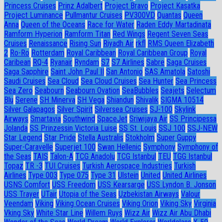
Princess Cruises
Prinz Adalbert
Project Bravo
Project Kasatka
Project Luminance
Pullmantur Cruises
PV300VD
Quantas
Queen
Anna
Queen of the Oceans
Race for Water
Raden Eddy Martadinata
Ramform Hyperion
Ramform Titan
Red Wings
Regent Seven Seas
Cruises
Renaissance
Rising Sun
Riyadh Air
rkfl
RMS Queen Elizabeth
2
Ro-Ro
Rotterdam
Royal Caribbean
Royal Caribbean Group
Royal
Caribean
RQ-4
Ryanair
Ryndam
S7
S7 Airlines
Sabre
Saga Cruises
Saga Sapphire
Saint John Paul II
San Antonio
SAS Amatola
Satoshi
Saudi Cruises
Sea Cloud
Sea Cloud Cruises
Sea Hunter
Sea Princess
Sea Zero
Seabourn
Seabourn Ovation
SeaBubbles
Seajets
Selectum
Blu
Serene
SH Minerva
SH Vega
Shiandun
Shivalik
SIGMA 10514
Silver Galapagos
Silver Spirit
Silversea Cruises
SJ-100
Skylink
Airways
Smartavia
Southwind
SpaceJet
Sriwijaya Air
SS Principessa
Jolanda
SS Prinzessin Victoria Luise
SS St. Louis
SSJ 100
SSJ-NEW
Star Legend
Star Pride
Stella Australis
Stokholm
Super Guppy
Super-Caravelle
Superjet 100
Swan Hellenic
Symphony
Symphony of
the Seas
TAIS
Talon-A
TCG Anadolu
TCG Istanbul
TEU
TGG Istanbul
Topaz
TR -3
TUI Cruises
Turkish Aerospace Industries
Turkish
Airlines
Type 003
Type 075
Type 31
Ulstein
United
United Airlines
USNS Comfort
USS Freedom
USS Kearsarge
USS Lyndon B. Jonson
USS Trayer
UTair
Utopia of the Seas
Uzbekistan Airways
Valour
Veendam
Viking
Viking Ocean Cruises
Viking Orion
Viking Sky
Virginia
Vking Sky
White Star Line
Willem Ruys
Wizz Air
Wizz Air Abu Dhabi