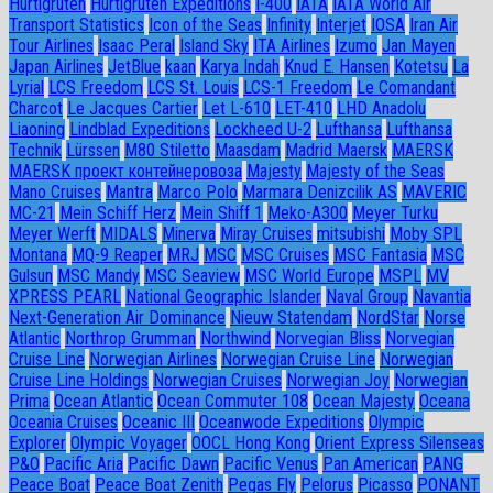
Hurtigruten
Hurtigruten Expeditions
I-400
IATA
IATA World Air
Transport Statistics
Icon of the Seas
Infinity
Interjet
IOSA
Iran Air
Tour Airlines
Isaac Peral
Island Sky
ITA Airlines
Izumo
Jan Mayen
Japan Airlines
JetBlue
kaan
Karya Indah
Knud E. Hansen
Kotetsu
La
Lyrial
LCS Freedom
LCS St. Louis
LCS-1 Freedom
Le Comandant
Charcot
Le Jacques Cartier
Let L-610
LET-410
LHD Anadolu
Liaoning
Lindblad Expeditions
Lockheed U-2
Lufthansa
Lufthansa
Technik
Lürssen
M80 Stiletto
Maasdam
Madrid Maersk
MAERSK
MAERSK проект контейнеровоза
Majesty
Majesty of the Seas
Mano Cruises
Mantra
Marco Polo
Marmara Denizcilik AS
MAVERIC
MC-21
Mein Schiff Herz
Mein Shiff 1
Meko-A300
Meyer Turku
Meyer Werft
MIDALS
Minerva
Miray Cruises
mitsubishi
Moby SPL
Montana
MQ-9 Reaper
MRJ
MSC
MSC Cruises
MSC Fantasia
MSC
Gulsun
MSC Mandy
MSC Seaview
MSC World Europe
MSPL
MV
XPRESS PEARL
National Geographic Islander
Naval Group
Navantia
Next-Generation Air Dominance
Nieuw Statendam
NordStar
Norse
Atlantic
Northrop Grumman
Northwind
Norvegian Bliss
Norvegian
Cruise Line
Norwegian Airlines
Norwegian Cruise Line
Norwegian
Cruise Line Holdings
Norwegian Cruises
Norwegian Joy
Norwegian
Prima
Ocean Atlantic
Ocean Commuter 108
Ocean Majesty
Oceana
Oceania Cruises
Oceanic III
Oceanwode Expeditions
Olympic
Explorer
Olympic Voyager
OOCL Hong Kong
Orient Express Silenseas
P&O
Pacific Aria
Pacific Dawn
Pacific Venus
Pan American
PANG
Peace Boat
Peace Boat Zenith
Pegas Fly
Pelorus
Picasso
PONANT