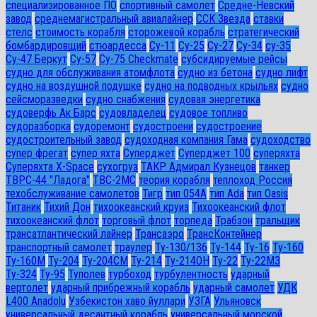
специализированное ПО
спортивный самолет
Средне-Невский
завод
среднемагистральный авиалайнер
ССК Звезда
ставки
стелс
стоимость корабля
сторожевой корабль
стратегический
бомбардировщий
стюардесса
Су-11
Су-25
Су-27
Су-34
су-35
Су-47 Беркут
Су-57
Су-75 Checkmate
субсидируемые рейсы
судно для обслуживания атомфлота
судно из бетона
судно лифт
судно на воздушной подушке
судно на подводных крыльях
судно
сейсморазведки
судно снабжения
судовая энергетика
судоверфь Ак Барс
судовладелец
судовое топливо
судоразборка
судоремонт
судостроени
судостроение
судостроительный завод
судоходная компания Гама
судоходство
супер фрегат
супер яхта
Суперджет
Суперджет 100
суперяхта
Суперяхта X-Space
сухогруз
ТАКР Адмирал Кузнецов
танкер
ТВРС-44 "Ладога"
ТВС-2МС
теория корабля
теплоход Россия
техобслуживание самолетов
Тигр
тип 054А
тип Ada
тип Oasis
Титаник
Тихий Дон
тихоокеанский круиз
Тихоокеанский флот
тихоокеанский флот
торговый флот
торпеда
Трабзон
тральщик
трансатлантический лайнер
Трансаэро
ТрансКонтейнер
транспортный самолет
траулер
Ту-130/136
Ту-144
Ту-16
Ту-160
Ту-160М
Ту-204
Ту-204СМ
Ту-214
Ту-214ОН
Ту-22
Ту-22М3
Ту-324
Ту-95
Туполев
турбоход
турбулентность
ударный
вертолет
ударный прибрежный корабль
ударный самолет
УДК
L400 Anadolu
Узбекистон хаво йуллари
УЗГА
Ульяновск
универсальный десантный корабль
универсальный морской