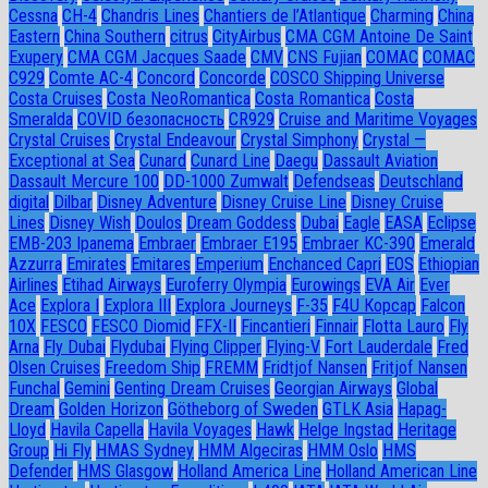
Cessna
CH-4
Chandris Lines
Chantiers de l’Atlantique
Charming
China
Eastern
China Southern
citrus
CityAirbus
CMA CGM Antoine De Saint
Exupery
CMA CGM Jacques Saade
CMV
CNS Fujian
COMAC
COMAC
C929
Comte AC-4
Concord
Concorde
COSCO Shipping Universe
Costa Cruises
Costa NeoRomantica
Costa Romantica
Costa
Smeralda
COVID безопасность
CR929
Cruise and Maritime Voyages
Crystal Cruises
Crystal Endeavour
Crystal Simphony
Crystal —
Exceptional at Sea
Cunard
Cunard Line
Daegu
Dassault Aviation
Dassault Mercure 100
DD-1000 Zumwalt
Defendseas
Deutschland
digital
Dilbar
Disney Adventure
Disney Cruise Line
Disney Cruise
Lines
Disney Wish
Doulos
Dream Goddess
Dubai
Eagle
EASA
Eclipse
EMB-203 Ipanema
Embraer
Embraer E195
Embraer KC-390
Emerald
Azzurra
Emirates
Emitares
Emperium
Enchanced Capri
EOS
Ethiopian
Airlines
Etihad Airways
Euroferry Olympia
Eurowings
EVA Air
Ever
Ace
Explora I
Explora III
Explora Journeys
F-35
F4U Корсар
Falcon
10X
FESCO
FESCO Diomid
FFX-II
Fincantieri
Finnair
Flotta Lauro
Fly
Arna
Fly Dubai
Flydubai
Flying Clipper
Flying-V
Fort Lauderdale
Fred
Olsen Cruises
Freedom Ship
FREMM
Fridtjof Nansen
Fritjof Nansen
Funchal
Gemini
Genting Dream Cruises
Georgian Airways
Global
Dream
Golden Horizon
Götheborg of Sweden
GTLK Asia
Hapag-
Lloyd
Havila Capella
Havila Voyages
Hawk
Helge Ingstad
Heritage
Group
Hi Fly
HMAS Sydney
HMM Algeciras
HMM Oslo
HMS
Defender
HMS Glasgow
Holland America Line
Holland American Line