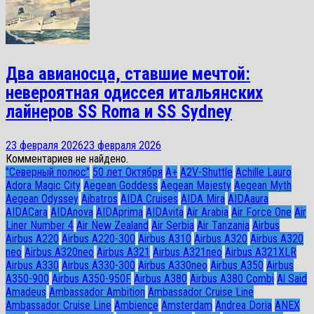
Два авианосца, ставшие мечтой:
невероятная одиссея итальянских
лайнеров SS Roma и SS Sydney
23 февраля 2026
23 февраля 2026
Комментариев не найдено.
"Северный полюс"
50 лет Октября
A+
A2V-Shuttle
Achille Lauro
Adora Magic City
Aegean Goddess
Aegean Majesty
Aegean Myth
Aegean Odyssey
Aibatros
AIDA Cruises
AIDA Mira
AIDAaura
AIDACara
AIDAnova
AIDAprima
AIDAvita
Air Arabia
Air Force One
Air
Liner Number 4
Air New Zealand
Air Serbia
Air Tanzania
Airbus
Airbus A220
Airbus A220-300
Airbus A310
Airbus A320
Airbus A320
neo
Airbus A320neo
Airbus A321
Airbus A321neo
Airbus A321XLR
Airbus A330
Airbus A330-300
Airbus A330neo
Airbus A350
Airbus
A350-900
Airbus A350-950F
Airbus A380
Airbus A380 Combi
Al Said
Amadeus
Ambassador Ambition
Ambassador Cruise Line
Ambassador Сruise Line
Ambience
Amsterdam
Andrea Doria
ANEX