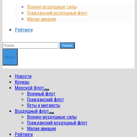
Военно-воздушные силы
Гражданский воздушный флот
Малая авиация
Рейтинги
Найти:
Меню
Новости
Круизы
Морской Флот
Показать
Военный флот
подменю
Гражданский флот
Яхты и мегаяхты
Воздушный флот
Показать
Военно-воздушные силы
подменю
Гражданский воздушный флот
Малая авиация
Рейтинги