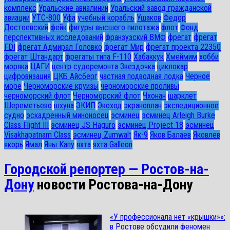
комплекс
Уральские авиалинии
Уральский завод гражданской
авиации
УТС-800
Уфа
учебный корабль
Ушаков
Федор
Достоевский
фейк
фигуры высшего пилотажа
флот
Фонд
перспективных исследований
франзузский ВМФ
фрегат
фрегат
FDI
фрегат Адмирал Головко
фрегат Мир
фрегат проекта 22350
фрегат Штандарт
фрегаты типа F-110
Хабаккук
Хмеймим
хобби
моряка
ЦАГИ
центр судоремонта Звездочка
циклокар
цифровизация
ЦКБ Айсберг
частная подводная лодка
Черное
море
Черноморские круизы
черноморские проливы
черноморский флот
Черноморский флот
Чхонан
шарклет
Шереметьево
шхуна
ЭКИП
Экоход
экраноплан
экспедиционное
судно
эскадренный миноносец
эсминец
эсминец Arleigh Burke
Class Flight III
эсминец JS Haguro
эсминец Project 18
эсминец
Visakhapatnam Class
эсминец Zumwalt
Як-9
Яков Балаев
Яковлев
якорь
Ямал
Яны Капу
яхта
яхта Galleon
Городской репортер — Ростов-на-
Дону
новости Ростова-на-Дону
«У профессионала нет «крышки»»:
в Ростове обсудили феномен