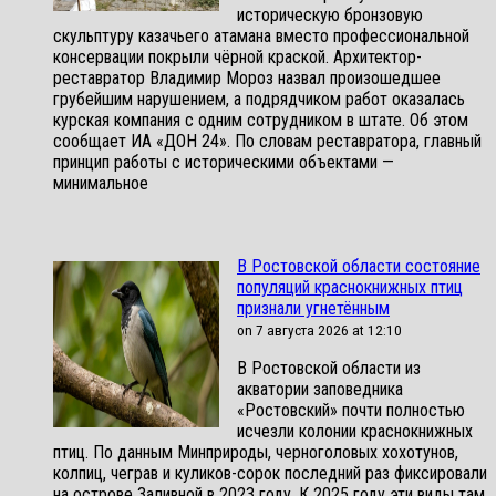
историческую бронзовую
скульптуру казачьего атамана вместо профессиональной
консервации покрыли чёрной краской. Архитектор-
реставратор Владимир Мороз назвал произошедшее
грубейшим нарушением, а подрядчиком работ оказалась
курская компания с одним сотрудником в штате. Об этом
сообщает ИА «ДОН 24». По словам реставратора, главный
принцип работы с историческими объектами —
минимальное
В Ростовской области состояние
популяций краснокнижных птиц
признали угнетённым
on 7 августа 2026 at 12:10
В Ростовской области из
акватории заповедника
«Ростовский» почти полностью
исчезли колонии краснокнижных
птиц. По данным Минприроды, черноголовых хохотунов,
колпиц, чеграв и куликов-сорок последний раз фиксировали
на острове Заливной в 2023 году. К 2025 году эти виды там