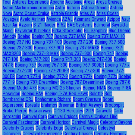
Tour
Antares Experience
Apache
Aquitaine
Aroya
Aroya Cruises
Aston Martin конвертоплан
Astor
Astoria
Astoria Grande
Astoria
Nova
Astro Ocean Cruise
Astroia Grande
Atlas Air
Atlas Ocean
Voyages
Avelo Airlines
Avianca
AZAL
Azamara Onward
Azipod
Azur
Azur Air
Azzam
B-21 Raider
B-52
BAE Systems
Balmoral
Bayraktar
Akinci
Bayraktar Kizilelma
Birka Stockholm
Blu Sapphire
Blue Dream
Melody
Boeing
Boeing 707
Boeing 737 MAX
Boeing 737 MAX 10
Boeing 737 NG
Boeing 737-100
Boeing 737-200
Boeing 737-500
Boeing 737-800
Boeing 737-900
Boeing 737-MAX8
Boeing 737-
MAX8200
Boeing 737–8 MAX
Boeing 737–900
Boeing 747
Boeing
747-100
Boeing 747-200
Boeing 747-300
Boeing 747-400
Boeing
747-8
Boeing 757
Boeing 767-300
Boeing 767-300ER
boeing 777 x
Boeing 777-200
Boeing 777-200ER
Boeing 777-300
Boeing 777-
300ER
Boeing 777-8
Boeing 777-9
Boeing 777x
Boeing 777х
Boeing
777–9
Boeing 787 Dreamliner
Boeing 787 Dreamlines
Boeing 787-8
Boeing Model 473
Boeing MQ-25 Stingray
Boeing NMA
Boeing P-8A
Poseidon
Boeing PAV
Boeing T-7A Red Hawk
Bolette
Bolt
Bombardier CRJ
Bonhomme Richard
Boom Overture
Boom
Supersonic
Borealis
brahmos
Breamar
British Airways
Brodosplit
Broke Pierce
Buta airways
C-130 Hercules
C919
Caravella
Carlo
Bergamini
Carnival Corp
Carnival Cruises
Carnival Cruises Line
Carnival Fascination
Carnival Horison
Carnival Magic
Celebrity Beyond
Celebrity Cruises
Celebrity Edge
Celestyal Cruises
Celestyal
Discovery
Celestyal Experience
Century Cruises
Century Harmony