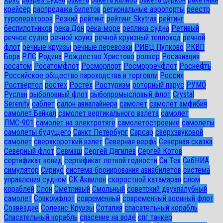
крейсер
распродажа билетов
региональные аэропорты
реестр
туроператоров
Резкий
рейтинг
рейтинг Skytrax
рейтинг
беспилотников
река Дон
река-море
реплика судна
Ретивый
речное судно
речной круиз
речной круизный теплоход
речной
флот
речные круизы
речные перевозки
РИВЦ Пулково
РКВП
Бора
РЛС
Родина
Рождество Христово
ролкер
Росавиация
росатом
Росатомфлот
Росморпорт
Росморречфлот
Роснефть
Российское общество пароходства и торговли
Россия
Роствертол
ростех
Ростех
Ростуризм
роторный парус
РУМО
Руслан
рыболовный флот
рыбопромысловый флот
Сrystal
Serenity
саблет
салон авиалайнера
самолет
самолет амфибия
самолет Байкал
самолет вертикального взлета
самолет
ЛМС-901
самолет на электротяге
самолетостроение
самолеты
самолеты будущего
Санкт Петербург
Сарсар
сверхзвуковой
самолет
сверхкороткий взлет
Северная верфь
Северная сказка
Северный флот
Севмаш
Сергей Дягилев
Сергей Котов
сертификат ковид
сертификат летной годности
Си Тех
СибНИА
симулятор
Сириус
система бронирования авиабилетов
система
управления судном
СК Аквилон
скоростной катамаран
слом
кораблей
Слон
Сметливый
Смольный
советский двухпалубный
самолет
Совкомфлот
современный
современный военный флот
Созвездие
Солеанс Круизы
Соталия
спасательный корабль
Спасательный корабль
спасение на воде
спг танкер