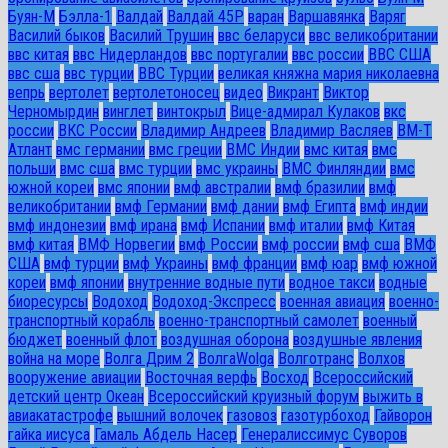
Буян-М
Бэлла-1
Валдай
Валдай 45Р
варан
Варшавянка
Варяг
Василий быков
Василий Трушин
ввс беларуси
ввс великобритании
ввс китая
ввс Нидерландов
ввс португалии
ввс россии
ВВС США
ввс сша
ввс турции
ВВС Турции
великая княжна мария николаевна
вепрь
вертолет
вертолетоносец
видео
Викрант
Виктор
Черномырдин
винглет
винтокрыл
Вице-адмирал Кулаков
вкс
россии
ВКС России
Владимир Андреев
Владимир Васляев
ВМ-Т
Атлант
вмс германии
вмс греции
ВМС Индии
вмс китая
вмс
польши
вмс сша
вмс турции
вмс украины
ВМС Финляндии
вмс
южной кореи
вмс японии
вмф австралии
вмф бразилии
вмф
великобритании
вмф Германии
вмф дании
вмф Египта
вмф индии
вмф индонезии
вмф ирана
вмф Испании
вмф италии
вмф Китая
вмф китая
ВМФ Норвегии
вмф России
вмф россии
вмф сша
ВМФ
США
вмф турции
вмф Украины
вмф франции
вмф юар
вмф южной
кореи
вмф японии
внутренние водные пути
водное такси
водные
биоресурсы
Водоход
Водоход-Экспресс
военная авиация
военно-
транспортный корабль
военно-транспортный самолет
военный
бюджет
военный флот
воздушная оборона
воздушные явления
война на море
Волга Дрим 2
ВолгаWolga
Волготранс
Волхов
вооружение авиации
Восточная верфь
Восход
Всероссийский
детский центр Океан
Всероссийский круизный форум
выжить в
авиакатастрофе
вышний волочек
газовоз
газотурбоход
Гайворон
гайка иисуса
Гамаль Абдель Насер
Генералиссимус Суворов