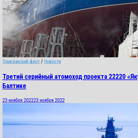
Гражданский флот
/
Новости
Третий серийный атомоход проекта 22220 «Яку
Балтике
23 ноября 2022
23 ноября 2022