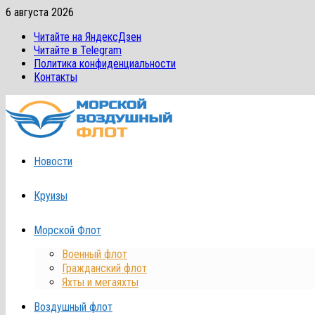
Перейти
6 августа 2026
к
Читайте на ЯндексДзен
содержимому
Читайте в Telegram
Политика конфиденциальности
Контакты
Новости
Круизы
Морской Флот
Военный флот
Гражданский флот
Яхты и мегаяхты
Воздушный флот