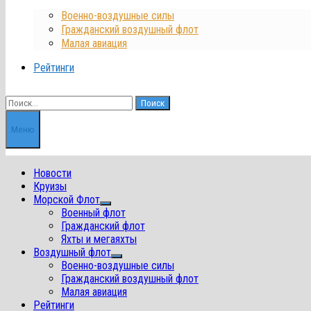
Военно-воздушные силы
Гражданский воздушный флот
Малая авиация
Рейтинги
Найти:
Меню
Новости
Круизы
Морской Флот
Показать
Военный флот
подменю
Гражданский флот
Яхты и мегаяхты
Воздушный флот
Показать
Военно-воздушные силы
подменю
Гражданский воздушный флот
Малая авиация
Рейтинги