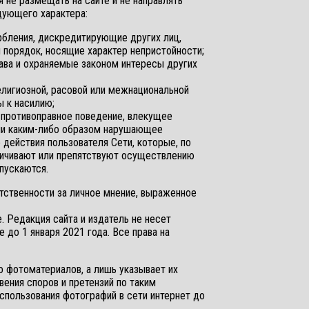
 не размещать на сайте и не направлять
дующего характера:
бления, дискредитирующие других лиц,
 порядок, носящие характер непристойности;
рава и охраняемые законом интересы других
игиозной, расовой или межнациональной
 к насилию;
 противоправное поведение, влекущее
или каким-либо образом нарушающее
действия пользователя Сети, которые, по
ничивают или препятствуют осуществлению
пускаются.
тственности за личное мнение, выраженное
. Редакция сайта и издатель не несет
 до 1 января 2021 года. Все права на
о фотоматериалов, а лишь указывает их
вения споров и претензий по таким
спользования фотографий в сети интернет до