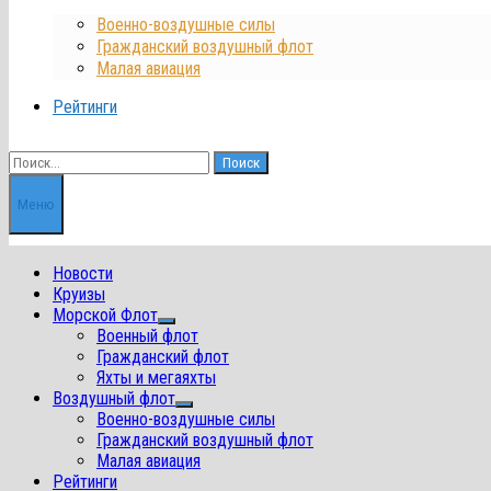
Военно-воздушные силы
Гражданский воздушный флот
Малая авиация
Рейтинги
Найти:
Меню
Новости
Круизы
Морской Флот
Показать
Военный флот
подменю
Гражданский флот
Яхты и мегаяхты
Воздушный флот
Показать
Военно-воздушные силы
подменю
Гражданский воздушный флот
Малая авиация
Рейтинги