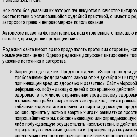
Все фото без указания их авторов публикуются в качестве цитиров
соответствии с установившейся судебной практикой, снимает с р
авторского права и неправомерное использование.
Авторское право на фотоматериалы, подготовленные с помощью и
на сайте, принадлежит редакции сайта.
Редакция сайта имеет право предъявлять претензии сторонам, и
коммерческих целях. Однако редакция допускает цитирование та
указание источника и авторства.
Запрещено для детей. Предупреждение: «Запрещено для де
требованиями Федерального закона от 29 декабря 2010 год
причиняющей вред их здоровью и развитию». Сайт «Морско
информацию, побуждающую детей к совершению действий, п
здоровью, в том числе к причинению вреда своему здоровью
желание употребить наркотические средства, психотропные
табачные изделия, алкогольную и спиртосодержащую продукц
основе, принять участие в азартных играх, заниматься прос
попрошайничеством; обосновывающую или оправдывающую д
либо побуждающую осуществлять насильственные действия
отрицающую семейные ценности и формирующую неуважение 
оправдывающую противоправное поведение; нецензурную б