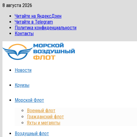
Перейти
8 августа 2026
к
Читайте на ЯндексДзен
содержимому
Читайте в Telegram
Политика конфиденциальности
Контакты
Новости
Круизы
Морской Флот
Военный флот
Гражданский флот
Яхты и мегаяхты
Воздушный флот