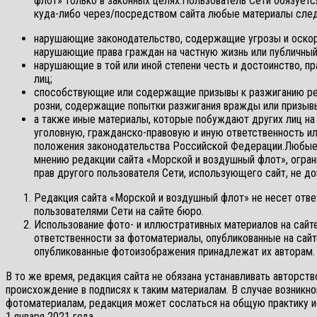
флот» только в законных целях.Пользователь Сети обязуется
куда-либо через/посредством сайта любые материалы сле
нарушающие законодательство, содержащие угрозы и оскор
нарушающие права граждан на частную жизнь или публичный
нарушающие в той или иной степени честь и достоинство, п
лиц;
способствующие или содержащие призывы к разжиганию рел
розни, содержащие попытки разжигания вражды или призывы
а также иные материалы, которые побуждают других лиц на
уголовную, гражданско-правовую и иную ответственность 
положения законодательства Российской Федерации.Любые 
мнению редакции сайта «Морской и воздушный флот», огра
прав другого пользователя Сети, использующего сайт, не до
Редакция сайта «Морской и воздушный флот» не несет отве
пользователями Сети на сайте бюро.
Использование фото- и иллюстративных материалов на сайте
ответственности за фотоматериалы, опубликованные на сайте
опубликованные фотоизображения принадлежат их авторам.
В то же время, редакция сайта не обязана устанавливать авторств
происхождение в подписях к таким материалам. В случае возникно
фотоматериалам, редакция может сослаться на общую практику и
1 января 2021 года.