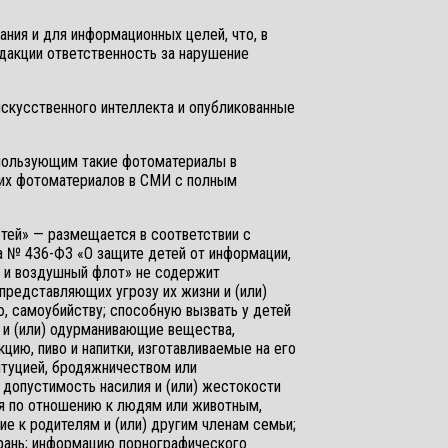
ания и для информационных целей, что, в
едакции ответственность за нарушение
скусственного интеллекта и опубликованные
спользующим такие фотоматериалы в
ких фотоматериалов в СМИ с полным
тей» — размещается в соответствии с
а № 436-ФЗ «О защите детей от информации,
й и воздушный флот» не содержит
редставляющих угрозу их жизни и (или)
, самоубийству; способную вызвать у детей
 и (или) одурманивающие вещества,
ию, пиво и напитки, изготавливаемые на его
титуцией, бродяжничеством или
опустимость насилия и (или) жестокости
 по отношению к людям или животным,
к родителям и (или) другим членам семьи;
рань; информацию порнографического