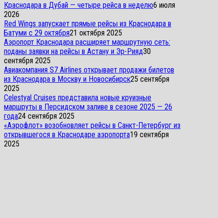
Краснодара в Дубай — четыре рейса в неделю
6 июля
2026
Red Wings запускает прямые рейсы из Краснодара в
Батуми с 29 октября
21 октября 2025
Аэропорт Краснодара расширяет маршрутную сеть:
поданы заявки на рейсы в Астану и Эр-Рияд
30
сентября 2025
Авиакомпания S7 Airlines открывает продажи билетов
из Краснодара в Москву и Новосибирск
25 сентября
2025
Celestyal Cruises представила новые круизные
маршруты в Персидском заливе в сезоне 2025 — 26
года
24 сентября 2025
«Аэрофлот» возобновляет рейсы в Санкт-Петербург из
открывшегося в Краснодаре аэропорта
19 сентября
2025