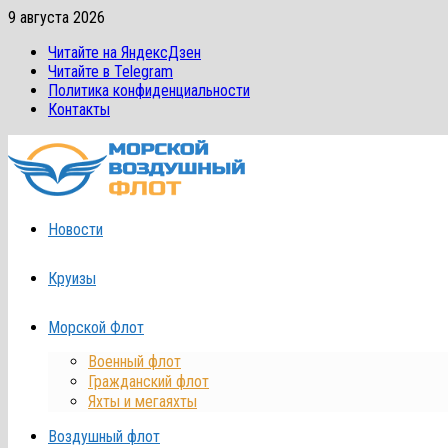
Перейти
9 августа 2026
к
Читайте на ЯндексДзен
содержимому
Читайте в Telegram
Политика конфиденциальности
Контакты
Новости
Круизы
Морской Флот
Военный флот
Гражданский флот
Яхты и мегаяхты
Воздушный флот