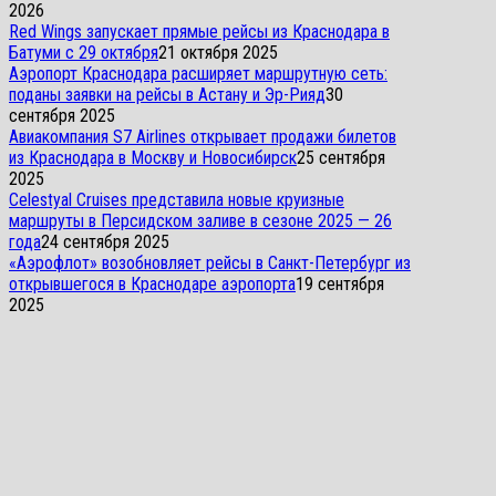
2026
Red Wings запускает прямые рейсы из Краснодара в
Батуми с 29 октября
21 октября 2025
Аэропорт Краснодара расширяет маршрутную сеть:
поданы заявки на рейсы в Астану и Эр-Рияд
30
сентября 2025
Авиакомпания S7 Airlines открывает продажи билетов
из Краснодара в Москву и Новосибирск
25 сентября
2025
Celestyal Cruises представила новые круизные
маршруты в Персидском заливе в сезоне 2025 — 26
года
24 сентября 2025
«Аэрофлот» возобновляет рейсы в Санкт-Петербург из
открывшегося в Краснодаре аэропорта
19 сентября
2025