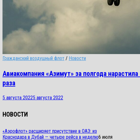
Гражданский воздушный флот
/
Новости
Авиакомпания «Азимут» за полгода нарастила
раза
5 августа 2022
5 августа 2022
НОВОСТИ
«Аэрофлот» расширяет присутствие в ОАЭ: из
Краснодара в Дубай — четыре рейса в неделю
6 июля