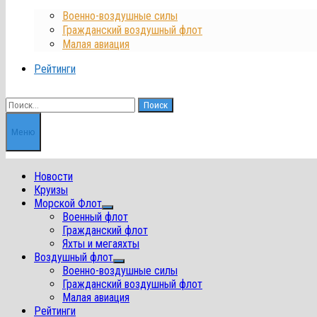
Военно-воздушные силы
Гражданский воздушный флот
Малая авиация
Рейтинги
Найти:
Меню
Новости
Круизы
Морской Флот
Показать
Военный флот
подменю
Гражданский флот
Яхты и мегаяхты
Воздушный флот
Показать
Военно-воздушные силы
подменю
Гражданский воздушный флот
Малая авиация
Рейтинги