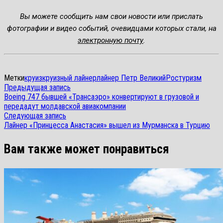
Вы можете сообщить нам свои новости или прислать
фотографии и видео событий, очевидцами которых стали, на
электронную почту
.
Метки
круиз
круизный лайнер
лайнер Петр Великий
Ростуризм
Навигация
Предыдущая
Предыдущая запись
запись:
Boeing 747 бывшей «Трансаэро» конвертируют в грузовой и
по
передадут молдавской авиакомпании
Следующая
записям
Следующая запись
запись:
Лайнер «Принцесса Анастасия» вышел из Мурманска в Турцию
Вам также может понравиться