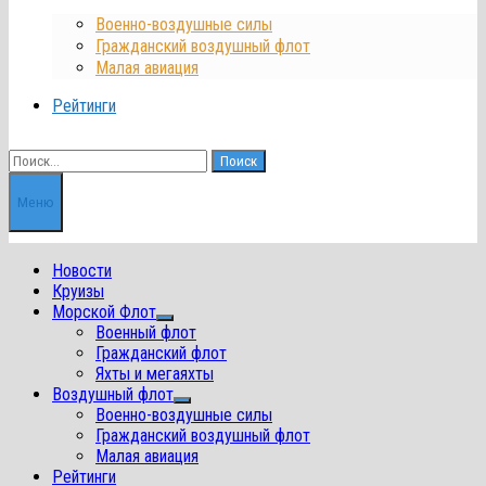
Военно-воздушные силы
Гражданский воздушный флот
Малая авиация
Рейтинги
Найти:
Меню
Новости
Круизы
Морской Флот
Показать
Военный флот
подменю
Гражданский флот
Яхты и мегаяхты
Воздушный флот
Показать
Военно-воздушные силы
подменю
Гражданский воздушный флот
Малая авиация
Рейтинги