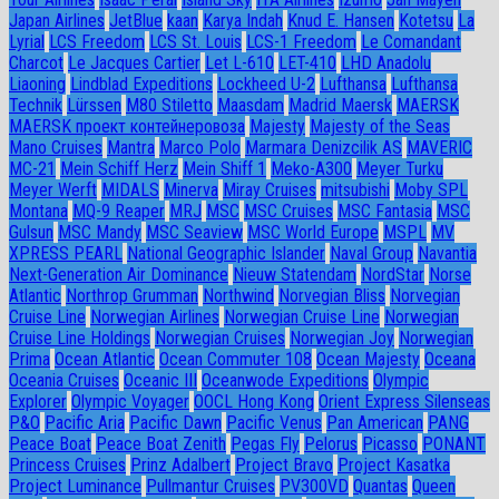
Japan Airlines
JetBlue
kaan
Karya Indah
Knud E. Hansen
Kotetsu
La
Lyrial
LCS Freedom
LCS St. Louis
LCS-1 Freedom
Le Comandant
Charcot
Le Jacques Cartier
Let L-610
LET-410
LHD Anadolu
Liaoning
Lindblad Expeditions
Lockheed U-2
Lufthansa
Lufthansa
Technik
Lürssen
M80 Stiletto
Maasdam
Madrid Maersk
MAERSK
MAERSK проект контейнеровоза
Majesty
Majesty of the Seas
Mano Cruises
Mantra
Marco Polo
Marmara Denizcilik AS
MAVERIC
MC-21
Mein Schiff Herz
Mein Shiff 1
Meko-A300
Meyer Turku
Meyer Werft
MIDALS
Minerva
Miray Cruises
mitsubishi
Moby SPL
Montana
MQ-9 Reaper
MRJ
MSC
MSC Cruises
MSC Fantasia
MSC
Gulsun
MSC Mandy
MSC Seaview
MSC World Europe
MSPL
MV
XPRESS PEARL
National Geographic Islander
Naval Group
Navantia
Next-Generation Air Dominance
Nieuw Statendam
NordStar
Norse
Atlantic
Northrop Grumman
Northwind
Norvegian Bliss
Norvegian
Cruise Line
Norwegian Airlines
Norwegian Cruise Line
Norwegian
Cruise Line Holdings
Norwegian Cruises
Norwegian Joy
Norwegian
Prima
Ocean Atlantic
Ocean Commuter 108
Ocean Majesty
Oceana
Oceania Cruises
Oceanic III
Oceanwode Expeditions
Olympic
Explorer
Olympic Voyager
OOCL Hong Kong
Orient Express Silenseas
P&O
Pacific Aria
Pacific Dawn
Pacific Venus
Pan American
PANG
Peace Boat
Peace Boat Zenith
Pegas Fly
Pelorus
Picasso
PONANT
Princess Cruises
Prinz Adalbert
Project Bravo
Project Kasatka
Project Luminance
Pullmantur Cruises
PV300VD
Quantas
Queen