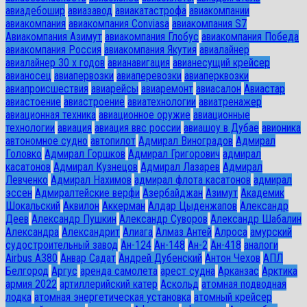
авиадебошир
авиазавод
авиакатастрофа
авиакомпании
авиакомпания
авиакомпания Conviasa
авиакомпания S7
Авиакомпания Азимут
авиакомпания Глобус
авиакомпания Победа
авиакомпания Россия
авиакомпания Якутия
авиалайнер
авиалайнер 30 х годов
авианавигация
авианесущий крейсер
авианосец
авиапервозки
авиаперевозки
авиаперквозки
авиапроисшествия
авиарейсы
авиаремонт
авиасалон
Авиастар
авиастоение
авиастроение
авиатехнологии
авиатренажер
авиационная техника
авиационное оружие
авиационные
технологии
авиация
авиация ввс россии
авиашоу в Дубае
авионика
автономное судно
автопилот
Адмирал Виноградов
Адмирал
Головко
Адмирал Горшков
Адмирал Григорович
адмирал
касатонов
Адмирал Кузнецов
Адмирал Лазарев
Адмирал
Левченко
Адмирал Нахимов
адмирал флота касатонов
адмирал
эссен
Адмиралтейские верфи
Азербайджан
Азимут
Академик
Шокальский
Аквилон
Аккерман
Алдар Цыденжапов
Александр
Деев
Александр Пушкин
Александр Суворов
Александр Шабалин
Александра
Александрит
Алиага
Алмаз Антей
Алроса
амурский
судостроительный завод
Ан-124
Ан-148
Ан-2
Ан-418
аналоги
Airbus A380
Анвар Садат
Андрей Дубенский
Антон Чехов
АПЛ
Белгород
Аргус
аренда самолета
арест судна
Арканзас
Арктика
армия 2022
артиллерийский катер
Аскольд
атомная подводная
лодка
атомная энергетическая установка
атомный крейсер