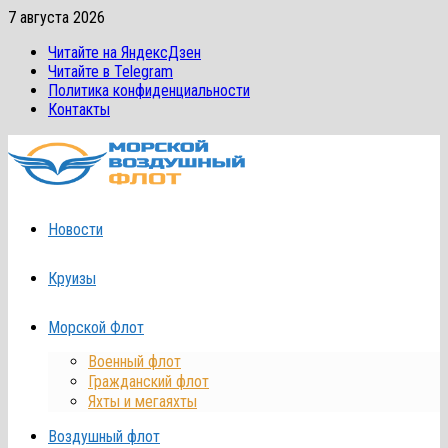
Перейти
7 августа 2026
к
Читайте на ЯндексДзен
содержимому
Читайте в Telegram
Политика конфиденциальности
Контакты
Новости
Круизы
Морской Флот
Военный флот
Гражданский флот
Яхты и мегаяхты
Воздушный флот