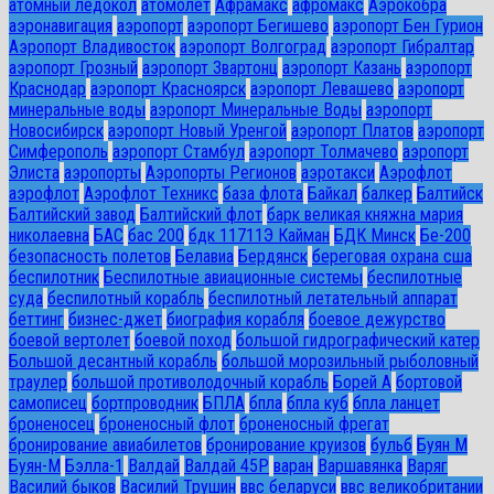
атомный ледокол
атомолет
Афрамакс
афромакс
Аэрокобра
аэронавигация
аэропорт
аэропорт Бегишево
аэропорт Бен Гурион
Аэропорт Владивосток
аэропорт Волгоград
аэропорт Гибралтар
аэропорт Грозный
аэропорт Звартонц
аэропорт Казань
аэропорт
Краснодар
аэропорт Красноярск
аэропорт Левашево
аэропорт
минеральные воды
аэропорт Минеральные Воды
аэропорт
Новосибирск
аэропорт Новый Уренгой
аэропорт Платов
аэропорт
Симферополь
аэропорт Стамбул
аэропорт Толмачево
аэропорт
Элиста
аэропорты
Аэропорты Регионов
аэротакси
Аэрофлот
аэрофлот
Аэрофлот Техникс
база флота
Байкал
балкер
Балтийск
Балтийский завод
Балтийский флот
барк великая княжна мария
николаевна
БАС
бас 200
бдк 11711Э Кайман
БДК Минск
Бе-200
безопасность полетов
Белавиа
Бердянск
береговая охрана сша
беспилотник
Беспилотные авиационные системы
беспилотные
суда
беспилотный корабль
беспилотный летательный аппарат
беттинг
бизнес-джет
биография корабля
боевое дежурство
боевой вертолет
боевой поход
большой гидрографический катер
Большой десантный корабль
большой морозильный рыболовный
траулер
большой противолодочный корабль
Борей А
бортовой
самописец
бортпроводник
БПЛА
бпла
бпла куб
бпла ланцет
броненосец
броненосный флот
броненосный фрегат
бронирование авиабилетов
бронирование круизов
бульб
Буян М
Буян-М
Бэлла-1
Валдай
Валдай 45Р
варан
Варшавянка
Варяг
Василий быков
Василий Трушин
ввс беларуси
ввс великобритании