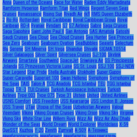
Anna
Queen of the Oceans
Race for Water
Raden Eddy Martadinata
Ramform Hyperion
Ramform Titan
Red Wings
Regent Seven Seas
Cruises
Renaissance
Rising Sun
Riyadh Air
rkfl
RMS Queen Elizabeth
2
Ro-Ro
Rotterdam
Royal Caribbean
Royal Caribbean Group
Royal
Caribean
RQ-4
Ryanair
Ryndam
S7
S7 Airlines
Sabre
Saga Cruises
Saga Sapphire
Saint John Paul II
San Antonio
SAS Amatola
Satoshi
Saudi Cruises
Sea Cloud
Sea Cloud Cruises
Sea Hunter
Sea Princess
Sea Zero
Seabourn
Seabourn Ovation
SeaBubbles
Seajets
Selectum
Blu
Serene
SH Minerva
SH Vega
Shiandun
Shivalik
SIGMA 10514
Silver Galapagos
Silver Spirit
Silversea Cruises
SJ-100
Skylink
Airways
Smartavia
Southwind
SpaceJet
Sriwijaya Air
SS Principessa
Jolanda
SS Prinzessin Victoria Luise
SS St. Louis
SSJ 100
SSJ-NEW
Star Legend
Star Pride
Stella Australis
Stokholm
Super Guppy
Super-Caravelle
Superjet 100
Swan Hellenic
Symphony
Symphony of
the Seas
TAIS
Talon-A
TCG Anadolu
TCG Istanbul
TEU
TGG Istanbul
Topaz
TR -3
TUI Cruises
Turkish Aerospace Industries
Turkish
Airlines
Type 003
Type 075
Type 31
Ulstein
United
United Airlines
USNS Comfort
USS Freedom
USS Kearsarge
USS Lyndon B. Jonson
USS Trayer
UTair
Utopia of the Seas
Uzbekistan Airways
Valour
Veendam
Viking
Viking Ocean Cruises
Viking Orion
Viking Sky
Virginia
Vking Sky
White Star Line
Willem Ruys
Wizz Air
Wizz Air Abu Dhabi
Wonder of the Seas
World Dream
World Explorer
Worldclass
X-59
QueSST
Xuzhou
Y-20
Zenith
Zumvalt
А-50У
А-Техникс
авиабезопасность
авиабизнес
авиабилеты
авиадвигатель