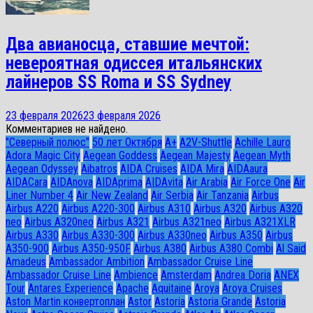
Два авианосца, ставшие мечтой:
невероятная одиссея итальянских
лайнеров SS Roma и SS Sydney
23 февраля 2026
23 февраля 2026
Комментариев не найдено.
"Северный полюс"
50 лет Октября
A+
A2V-Shuttle
Achille Lauro
Adora Magic City
Aegean Goddess
Aegean Majesty
Aegean Myth
Aegean Odyssey
Aibatros
AIDA Cruises
AIDA Mira
AIDAaura
AIDACara
AIDAnova
AIDAprima
AIDAvita
Air Arabia
Air Force One
Air
Liner Number 4
Air New Zealand
Air Serbia
Air Tanzania
Airbus
Airbus A220
Airbus A220-300
Airbus A310
Airbus A320
Airbus A320
neo
Airbus A320neo
Airbus A321
Airbus A321neo
Airbus A321XLR
Airbus A330
Airbus A330-300
Airbus A330neo
Airbus A350
Airbus
A350-900
Airbus A350-950F
Airbus A380
Airbus A380 Combi
Al Said
Amadeus
Ambassador Ambition
Ambassador Cruise Line
Ambassador Сruise Line
Ambience
Amsterdam
Andrea Doria
ANEX
Tour
Antares Experience
Apache
Aquitaine
Aroya
Aroya Cruises
Aston Martin конвертоплан
Astor
Astoria
Astoria Grande
Astoria