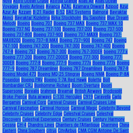
Nova
Astro Ocean Cruise
Astroia Grande
Atlas Air
Atlas Ocean
Voyages
Avelo Airlines
Avianca
AZAL
Azamara Onward
Azipod
Azur
Azur Air
Azzam
B-21 Raider
B-52
BAE Systems
Balmoral
Bayraktar
Akinci
Bayraktar Kizilelma
Birka Stockholm
Blu Sapphire
Blue Dream
Melody
Boeing
Boeing 707
Boeing 737 MAX
Boeing 737 MAX 10
Boeing 737 NG
Boeing 737-100
Boeing 737-200
Boeing 737-500
Boeing 737-800
Boeing 737-900
Boeing 737-MAX8
Boeing 737-
MAX8200
Boeing 737–8 MAX
Boeing 737–900
Boeing 747
Boeing
747-100
Boeing 747-200
Boeing 747-300
Boeing 747-400
Boeing
747-8
Boeing 757
Boeing 767-300
Boeing 767-300ER
boeing 777 x
Boeing 777-200
Boeing 777-200ER
Boeing 777-300
Boeing 777-
300ER
Boeing 777-8
Boeing 777-9
Boeing 777x
Boeing 777х
Boeing
777–9
Boeing 787 Dreamliner
Boeing 787 Dreamlines
Boeing 787-8
Boeing Model 473
Boeing MQ-25 Stingray
Boeing NMA
Boeing P-8A
Poseidon
Boeing PAV
Boeing T-7A Red Hawk
Bolette
Bolt
Bombardier CRJ
Bonhomme Richard
Boom Overture
Boom
Supersonic
Borealis
brahmos
Breamar
British Airways
Brodosplit
Broke Pierce
Buta airways
C-130 Hercules
C919
Caravella
Carlo
Bergamini
Carnival Corp
Carnival Cruises
Carnival Cruises Line
Carnival Fascination
Carnival Horison
Carnival Magic
Celebrity Beyond
Celebrity Cruises
Celebrity Edge
Celestyal Cruises
Celestyal
Discovery
Celestyal Experience
Century Cruises
Century Harmony
Cessna
CH-4
Chandris Lines
Chantiers de l’Atlantique
Charming
China
Eastern
China Southern
citrus
CityAirbus
CMA CGM Antoine De Saint