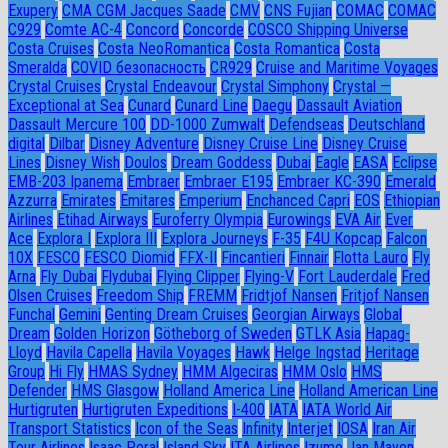
Exupery
CMA CGM Jacques Saade
CMV
CNS Fujian
COMAC
COMAC
C929
Comte AC-4
Concord
Concorde
COSCO Shipping Universe
Costa Cruises
Costa NeoRomantica
Costa Romantica
Costa
Smeralda
COVID безопасность
CR929
Cruise and Maritime Voyages
Crystal Cruises
Crystal Endeavour
Crystal Simphony
Crystal —
Exceptional at Sea
Cunard
Cunard Line
Daegu
Dassault Aviation
Dassault Mercure 100
DD-1000 Zumwalt
Defendseas
Deutschland
digital
Dilbar
Disney Adventure
Disney Cruise Line
Disney Cruise
Lines
Disney Wish
Doulos
Dream Goddess
Dubai
Eagle
EASA
Eclipse
EMB-203 Ipanema
Embraer
Embraer E195
Embraer KC-390
Emerald
Azzurra
Emirates
Emitares
Emperium
Enchanced Capri
EOS
Ethiopian
Airlines
Etihad Airways
Euroferry Olympia
Eurowings
EVA Air
Ever
Ace
Explora I
Explora III
Explora Journeys
F-35
F4U Корсар
Falcon
10X
FESCO
FESCO Diomid
FFX-II
Fincantieri
Finnair
Flotta Lauro
Fly
Arna
Fly Dubai
Flydubai
Flying Clipper
Flying-V
Fort Lauderdale
Fred
Olsen Cruises
Freedom Ship
FREMM
Fridtjof Nansen
Fritjof Nansen
Funchal
Gemini
Genting Dream Cruises
Georgian Airways
Global
Dream
Golden Horizon
Götheborg of Sweden
GTLK Asia
Hapag-
Lloyd
Havila Capella
Havila Voyages
Hawk
Helge Ingstad
Heritage
Group
Hi Fly
HMAS Sydney
HMM Algeciras
HMM Oslo
HMS
Defender
HMS Glasgow
Holland America Line
Holland American Line
Hurtigruten
Hurtigruten Expeditions
I-400
IATA
IATA World Air
Transport Statistics
Icon of the Seas
Infinity
Interjet
IOSA
Iran Air
Tour Airlines
Isaac Peral
Island Sky
ITA Airlines
Izumo
Jan Mayen