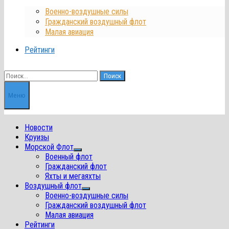
Военно-воздушные силы
Гражданский воздушный флот
Малая авиация
Рейтинги
Найти:
Меню
Новости
Круизы
Морской Флот
Показать
Военный флот
подменю
Гражданский флот
Яхты и мегаяхты
Воздушный флот
Показать
Военно-воздушные силы
подменю
Гражданский воздушный флот
Малая авиация
Рейтинги