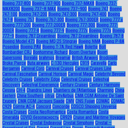
Boeing 737-800
Boeing 737-900
Boeing 737-MAX8
Boeing 737-
MAX8200
Boeing 737–8 MAX
Boeing 737–900
Boeing 747
Boeing
747-100
Boeing 747-200
Boeing 747-300
Boeing 747-400
Boeing
747-8
Boeing 757
Boeing 767-300
Boeing 767-300ER
boeing 777 x
Boeing 777-200
Boeing 777-200ER
Boeing 777-300
Boeing 777-
300ER
Boeing 777-8
Boeing 777-9
Boeing 777x
Boeing 777х
Boeing
777–9
Boeing 787 Dreamliner
Boeing 787 Dreamlines
Boeing 787-8
Boeing Model 473
Boeing MQ-25 Stingray
Boeing NMA
Boeing P-8A
Poseidon
Boeing PAV
Boeing T-7A Red Hawk
Bolette
Bolt
Bombardier CRJ
Bonhomme Richard
Boom Overture
Boom
Supersonic
Borealis
brahmos
Breamar
British Airways
Brodosplit
Broke Pierce
Buta airways
C-130 Hercules
C919
Caravella
Carlo
Bergamini
Carnival Corp
Carnival Cruises
Carnival Cruises Line
Carnival Fascination
Carnival Horison
Carnival Magic
Celebrity Beyond
Celebrity Cruises
Celebrity Edge
Celestyal Cruises
Celestyal
Discovery
Celestyal Experience
Century Cruises
Century Harmony
Cessna
CH-4
Chandris Lines
Chantiers de l’Atlantique
Charming
China
Eastern
China Southern
citrus
CityAirbus
CMA CGM Antoine De Saint
Exupery
CMA CGM Jacques Saade
CMV
CNS Fujian
COMAC
COMAC
C929
Comte AC-4
Concord
Concorde
COSCO Shipping Universe
Costa Cruises
Costa NeoRomantica
Costa Romantica
Costa
Smeralda
COVID безопасность
CR929
Cruise and Maritime Voyages
Crystal Cruises
Crystal Endeavour
Crystal Simphony
Crystal —