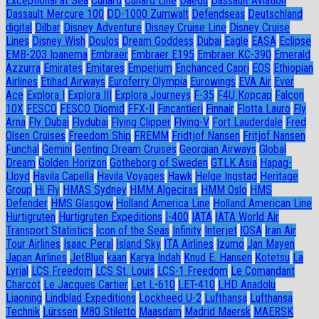
Exceptional at Sea
Cunard
Cunard Line
Daegu
Dassault Aviation
Dassault Mercure 100
DD-1000 Zumwalt
Defendseas
Deutschland
digital
Dilbar
Disney Adventure
Disney Cruise Line
Disney Cruise
Lines
Disney Wish
Doulos
Dream Goddess
Dubai
Eagle
EASA
Eclipse
EMB-203 Ipanema
Embraer
Embraer E195
Embraer KC-390
Emerald
Azzurra
Emirates
Emitares
Emperium
Enchanced Capri
EOS
Ethiopian
Airlines
Etihad Airways
Euroferry Olympia
Eurowings
EVA Air
Ever
Ace
Explora I
Explora III
Explora Journeys
F-35
F4U Корсар
Falcon
10X
FESCO
FESCO Diomid
FFX-II
Fincantieri
Finnair
Flotta Lauro
Fly
Arna
Fly Dubai
Flydubai
Flying Clipper
Flying-V
Fort Lauderdale
Fred
Olsen Cruises
Freedom Ship
FREMM
Fridtjof Nansen
Fritjof Nansen
Funchal
Gemini
Genting Dream Cruises
Georgian Airways
Global
Dream
Golden Horizon
Götheborg of Sweden
GTLK Asia
Hapag-
Lloyd
Havila Capella
Havila Voyages
Hawk
Helge Ingstad
Heritage
Group
Hi Fly
HMAS Sydney
HMM Algeciras
HMM Oslo
HMS
Defender
HMS Glasgow
Holland America Line
Holland American Line
Hurtigruten
Hurtigruten Expeditions
I-400
IATA
IATA World Air
Transport Statistics
Icon of the Seas
Infinity
Interjet
IOSA
Iran Air
Tour Airlines
Isaac Peral
Island Sky
ITA Airlines
Izumo
Jan Mayen
Japan Airlines
JetBlue
kaan
Karya Indah
Knud E. Hansen
Kotetsu
La
Lyrial
LCS Freedom
LCS St. Louis
LCS-1 Freedom
Le Comandant
Charcot
Le Jacques Cartier
Let L-610
LET-410
LHD Anadolu
Liaoning
Lindblad Expeditions
Lockheed U-2
Lufthansa
Lufthansa
Technik
Lürssen
M80 Stiletto
Maasdam
Madrid Maersk
MAERSK