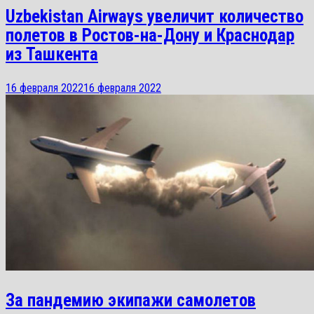
Uzbekistan Airways увеличит количество
полетов в Ростов-на-Дону и Краснодар
из Ташкента
16 февраля 2022
16 февраля 2022
За пандемию экипажи самолетов