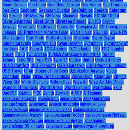
Saudi Cruises
Sea Cloud
Sea Cloud Cruises
Sea Hunter
Sea Princess
Sea Zero
Seabourn
Seabourn Ovation
SeaBubbles
Seajets
Selectum
Blu
Serene
SH Minerva
SH Vega
Shiandun
Shivalik
SIGMA 10514
Silver Galapagos
Silver Spirit
Silversea Cruises
SJ-100
Skylink
Airways
Smartavia
Southwind
SpaceJet
Sriwijaya Air
SS Principessa
Jolanda
SS Prinzessin Victoria Luise
SS St. Louis
SSJ 100
SSJ-NEW
Star Legend
Star Pride
Stella Australis
Stokholm
Super Guppy
Super-Caravelle
Superjet 100
Swan Hellenic
Symphony
Symphony of
the Seas
TAIS
Talon-A
TCG Anadolu
TCG Istanbul
TEU
TGG Istanbul
Topaz
TR -3
TUI Cruises
Turkish Aerospace Industries
Turkish
Airlines
Type 003
Type 075
Type 31
Ulstein
United
United Airlines
USNS Comfort
USS Freedom
USS Kearsarge
USS Lyndon B. Jonson
USS Trayer
UTair
Utopia of the Seas
Uzbekistan Airways
Valour
Veendam
Viking
Viking Ocean Cruises
Viking Orion
Viking Sky
Virginia
Vking Sky
White Star Line
Willem Ruys
Wizz Air
Wizz Air Abu Dhabi
Wonder of the Seas
World Dream
World Explorer
Worldclass
X-59
QueSST
Xuzhou
Y-20
Zenith
Zumvalt
А-50У
А-Техникс
авиабезопасность
авиабизнес
авиабилеты
авиадвигатель
авиадебошир
авиазавод
авиакатастрофа
авиакомпании
авиакомпания
авиакомпания Conviasa
авиакомпания S7
Авиакомпания Азимут
авиакомпания Глобус
авиакомпания Победа
авиакомпания Россия
авиакомпания Якутия
авиалайнер
авиалайнер 30 х годов
авианавигация
авианесущий крейсер