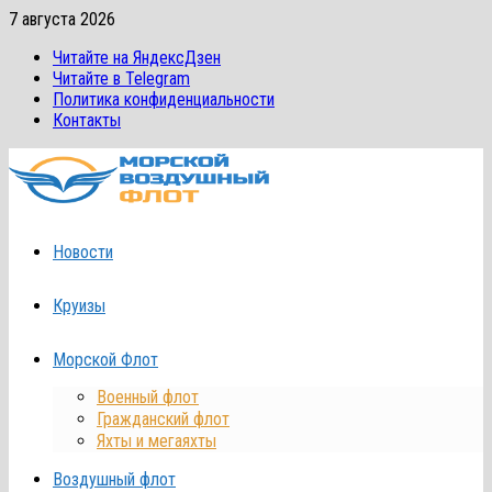
Перейти
7 августа 2026
к
Читайте на ЯндексДзен
содержимому
Читайте в Telegram
Политика конфиденциальности
Контакты
Новости
Круизы
Морской Флот
Военный флот
Гражданский флот
Яхты и мегаяхты
Воздушный флот