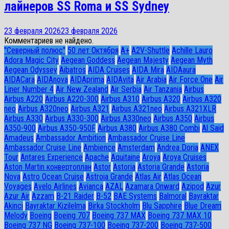
лайнеров SS Roma и SS Sydney
23 февраля 2026
23 февраля 2026
Комментариев не найдено.
"Северный полюс"
50 лет Октября
A+
A2V-Shuttle
Achille Lauro
Adora Magic City
Aegean Goddess
Aegean Majesty
Aegean Myth
Aegean Odyssey
Aibatros
AIDA Cruises
AIDA Mira
AIDAaura
AIDACara
AIDAnova
AIDAprima
AIDAvita
Air Arabia
Air Force One
Air
Liner Number 4
Air New Zealand
Air Serbia
Air Tanzania
Airbus
Airbus A220
Airbus A220-300
Airbus A310
Airbus A320
Airbus A320
neo
Airbus A320neo
Airbus A321
Airbus A321neo
Airbus A321XLR
Airbus A330
Airbus A330-300
Airbus A330neo
Airbus A350
Airbus
A350-900
Airbus A350-950F
Airbus A380
Airbus A380 Combi
Al Said
Amadeus
Ambassador Ambition
Ambassador Cruise Line
Ambassador Сruise Line
Ambience
Amsterdam
Andrea Doria
ANEX
Tour
Antares Experience
Apache
Aquitaine
Aroya
Aroya Cruises
Aston Martin конвертоплан
Astor
Astoria
Astoria Grande
Astoria
Nova
Astro Ocean Cruise
Astroia Grande
Atlas Air
Atlas Ocean
Voyages
Avelo Airlines
Avianca
AZAL
Azamara Onward
Azipod
Azur
Azur Air
Azzam
B-21 Raider
B-52
BAE Systems
Balmoral
Bayraktar
Akinci
Bayraktar Kizilelma
Birka Stockholm
Blu Sapphire
Blue Dream
Melody
Boeing
Boeing 707
Boeing 737 MAX
Boeing 737 MAX 10
Boeing 737 NG
Boeing 737-100
Boeing 737-200
Boeing 737-500