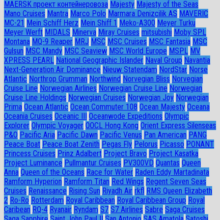
MAERSK проект контейнеровоза
Majesty
Majesty of the Seas
Mano Cruises
Mantra
Marco Polo
Marmara Denizcilik AS
MAVERIC
MC-21
Mein Schiff Herz
Mein Shiff 1
Meko-A300
Meyer Turku
Meyer Werft
MIDALS
Minerva
Miray Cruises
mitsubishi
Moby SPL
Montana
MQ-9 Reaper
MRJ
MSC
MSC Cruises
MSC Fantasia
MSC
Gulsun
MSC Mandy
MSC Seaview
MSC World Europe
MSPL
MV
XPRESS PEARL
National Geographic Islander
Naval Group
Navantia
Next-Generation Air Dominance
Nieuw Statendam
NordStar
Norse
Atlantic
Northrop Grumman
Northwind
Norvegian Bliss
Norvegian
Cruise Line
Norwegian Airlines
Norwegian Cruise Line
Norwegian
Cruise Line Holdings
Norwegian Cruises
Norwegian Joy
Norwegian
Prima
Ocean Atlantic
Ocean Commuter 108
Ocean Majesty
Oceana
Oceania Cruises
Oceanic III
Oceanwode Expeditions
Olympic
Explorer
Olympic Voyager
OOCL Hong Kong
Orient Express Silenseas
P&O
Pacific Aria
Pacific Dawn
Pacific Venus
Pan American
PANG
Peace Boat
Peace Boat Zenith
Pegas Fly
Pelorus
Picasso
PONANT
Princess Cruises
Prinz Adalbert
Project Bravo
Project Kasatka
Project Luminance
Pullmantur Cruises
PV300VD
Quantas
Queen
Anna
Queen of the Oceans
Race for Water
Raden Eddy Martadinata
Ramform Hyperion
Ramform Titan
Red Wings
Regent Seven Seas
Cruises
Renaissance
Rising Sun
Riyadh Air
rkfl
RMS Queen Elizabeth
2
Ro-Ro
Rotterdam
Royal Caribbean
Royal Caribbean Group
Royal
Caribean
RQ-4
Ryanair
Ryndam
S7
S7 Airlines
Sabre
Saga Cruises
Saga Sapphire
Saint John Paul II
San Antonio
SAS Amatola
Satoshi