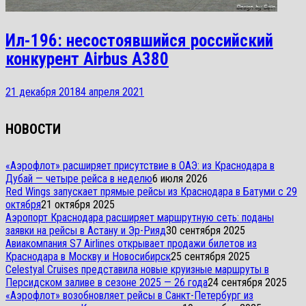
Ил-196: несостоявшийся российский
конкурент Airbus A380
21 декабря 2018
4 апреля 2021
НОВОСТИ
«Аэрофлот» расширяет присутствие в ОАЭ: из Краснодара в
Дубай — четыре рейса в неделю
6 июля 2026
Red Wings запускает прямые рейсы из Краснодара в Батуми с 29
октября
21 октября 2025
Аэропорт Краснодара расширяет маршрутную сеть: поданы
заявки на рейсы в Астану и Эр-Рияд
30 сентября 2025
Авиакомпания S7 Airlines открывает продажи билетов из
Краснодара в Москву и Новосибирск
25 сентября 2025
Celestyal Cruises представила новые круизные маршруты в
Персидском заливе в сезоне 2025 — 26 года
24 сентября 2025
«Аэрофлот» возобновляет рейсы в Санкт-Петербург из