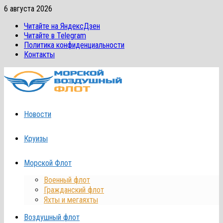
Перейти
6 августа 2026
к
Читайте на ЯндексДзен
содержимому
Читайте в Telegram
Политика конфиденциальности
Контакты
Новости
Круизы
Морской Флот
Военный флот
Гражданский флот
Яхты и мегаяхты
Воздушный флот