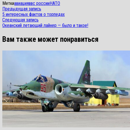
Метки
авиация
ввс россии
НАТО
Навигация
Предыдущая
Предыдущая запись
запись:
5 интересных фактов о торпедах
по
Следующая
Следующая запись
запись:
записям
Океанский летающий лайнер — было и такое!
Вам также может понравиться