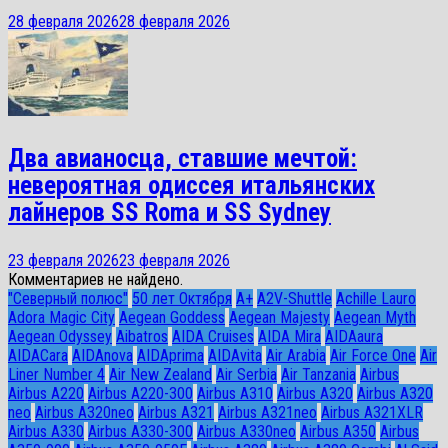
28 февраля 2026
28 февраля 2026
Два авианосца, ставшие мечтой:
невероятная одиссея итальянских
лайнеров SS Roma и SS Sydney
23 февраля 2026
23 февраля 2026
Комментариев не найдено.
"Северный полюс"
50 лет Октября
A+
A2V-Shuttle
Achille Lauro
Adora Magic City
Aegean Goddess
Aegean Majesty
Aegean Myth
Aegean Odyssey
Aibatros
AIDA Cruises
AIDA Mira
AIDAaura
AIDACara
AIDAnova
AIDAprima
AIDAvita
Air Arabia
Air Force One
Air
Liner Number 4
Air New Zealand
Air Serbia
Air Tanzania
Airbus
Airbus A220
Airbus A220-300
Airbus A310
Airbus A320
Airbus A320
neo
Airbus A320neo
Airbus A321
Airbus A321neo
Airbus A321XLR
Airbus A330
Airbus A330-300
Airbus A330neo
Airbus A350
Airbus