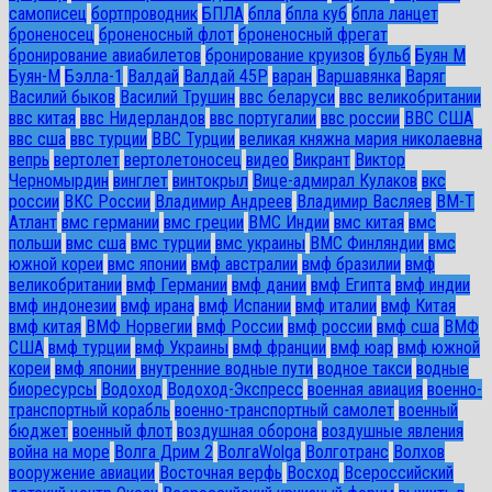
самописец
бортпроводник
БПЛА
бпла
бпла куб
бпла ланцет
броненосец
броненосный флот
броненосный фрегат
бронирование авиабилетов
бронирование круизов
бульб
Буян М
Буян-М
Бэлла-1
Валдай
Валдай 45Р
варан
Варшавянка
Варяг
Василий быков
Василий Трушин
ввс беларуси
ввс великобритании
ввс китая
ввс Нидерландов
ввс португалии
ввс россии
ВВС США
ввс сша
ввс турции
ВВС Турции
великая княжна мария николаевна
вепрь
вертолет
вертолетоносец
видео
Викрант
Виктор
Черномырдин
винглет
винтокрыл
Вице-адмирал Кулаков
вкс
россии
ВКС России
Владимир Андреев
Владимир Васляев
ВМ-Т
Атлант
вмс германии
вмс греции
ВМС Индии
вмс китая
вмс
польши
вмс сша
вмс турции
вмс украины
ВМС Финляндии
вмс
южной кореи
вмс японии
вмф австралии
вмф бразилии
вмф
великобритании
вмф Германии
вмф дании
вмф Египта
вмф индии
вмф индонезии
вмф ирана
вмф Испании
вмф италии
вмф Китая
вмф китая
ВМФ Норвегии
вмф России
вмф россии
вмф сша
ВМФ
США
вмф турции
вмф Украины
вмф франции
вмф юар
вмф южной
кореи
вмф японии
внутренние водные пути
водное такси
водные
биоресурсы
Водоход
Водоход-Экспресс
военная авиация
военно-
транспортный корабль
военно-транспортный самолет
военный
бюджет
военный флот
воздушная оборона
воздушные явления
война на море
Волга Дрим 2
ВолгаWolga
Волготранс
Волхов
вооружение авиации
Восточная верфь
Восход
Всероссийский