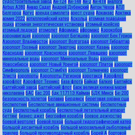
судостроительный завод
Ан-124
Ан-148
Ан-2
Ан-418
аналоги
Airbus A380
Анвар Садат
Андрей Дубенский
Антон Чехов
АПЛ
Белгород
Аргус
аренда самолета
арест судна
Арканзас
Арктика
армия 2022
артиллерийский катер
Аскольд
атомная подводная
лодка
атомная энергетическая установка
атомный крейсер
атомный ледокол
атомолет
Афрамакс
афромакс
Аэрокобра
аэронавигация
аэропорт
аэропорт Бегишево
аэропорт Бен Гурион
Аэропорт Владивосток
аэропорт Волгоград
аэропорт Гибралтар
аэропорт Грозный
аэропорт Звартонц
аэропорт Казань
аэропорт
Краснодар
аэропорт Красноярск
аэропорт Левашево
аэропорт
минеральные воды
аэропорт Минеральные Воды
аэропорт
Новосибирск
аэропорт Новый Уренгой
аэропорт Платов
аэропорт
Симферополь
аэропорт Стамбул
аэропорт Толмачево
аэропорт
Элиста
аэропорты
Аэропорты Регионов
аэротакси
Аэрофлот
аэрофлот
Аэрофлот Техникс
база флота
Байкал
балкер
Балтийск
Балтийский завод
Балтийский флот
барк великая княжна мария
николаевна
БАС
бас 200
бдк 11711Э Кайман
БДК Минск
Бе-200
безопасность полетов
Белавиа
Бердянск
береговая охрана сша
беспилотник
Беспилотные авиационные системы
беспилотные
суда
беспилотный корабль
беспилотный летательный аппарат
беттинг
бизнес-джет
биография корабля
боевое дежурство
боевой вертолет
боевой поход
большой гидрографический катер
Большой десантный корабль
большой морозильный рыболовный
траулер
большой противолодочный корабль
Борей А
бортовой