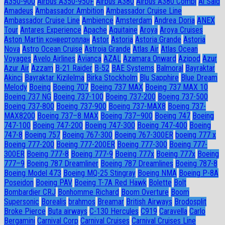
A350-900
Airbus A350-950F
Airbus A380
Airbus A380 Combi
Al Said
Amadeus
Ambassador Ambition
Ambassador Cruise Line
Ambassador Сruise Line
Ambience
Amsterdam
Andrea Doria
ANEX
Tour
Antares Experience
Apache
Aquitaine
Aroya
Aroya Cruises
Aston Martin конвертоплан
Astor
Astoria
Astoria Grande
Astoria
Nova
Astro Ocean Cruise
Astroia Grande
Atlas Air
Atlas Ocean
Voyages
Avelo Airlines
Avianca
AZAL
Azamara Onward
Azipod
Azur
Azur Air
Azzam
B-21 Raider
B-52
BAE Systems
Balmoral
Bayraktar
Akinci
Bayraktar Kizilelma
Birka Stockholm
Blu Sapphire
Blue Dream
Melody
Boeing
Boeing 707
Boeing 737 MAX
Boeing 737 MAX 10
Boeing 737 NG
Boeing 737-100
Boeing 737-200
Boeing 737-500
Boeing 737-800
Boeing 737-900
Boeing 737-MAX8
Boeing 737-
MAX8200
Boeing 737–8 MAX
Boeing 737–900
Boeing 747
Boeing
747-100
Boeing 747-200
Boeing 747-300
Boeing 747-400
Boeing
747-8
Boeing 757
Boeing 767-300
Boeing 767-300ER
boeing 777 x
Boeing 777-200
Boeing 777-200ER
Boeing 777-300
Boeing 777-
300ER
Boeing 777-8
Boeing 777-9
Boeing 777x
Boeing 777х
Boeing
777–9
Boeing 787 Dreamliner
Boeing 787 Dreamlines
Boeing 787-8
Boeing Model 473
Boeing MQ-25 Stingray
Boeing NMA
Boeing P-8A
Poseidon
Boeing PAV
Boeing T-7A Red Hawk
Bolette
Bolt
Bombardier CRJ
Bonhomme Richard
Boom Overture
Boom
Supersonic
Borealis
brahmos
Breamar
British Airways
Brodosplit
Broke Pierce
Buta airways
C-130 Hercules
C919
Caravella
Carlo
Bergamini
Carnival Corp
Carnival Cruises
Carnival Cruises Line