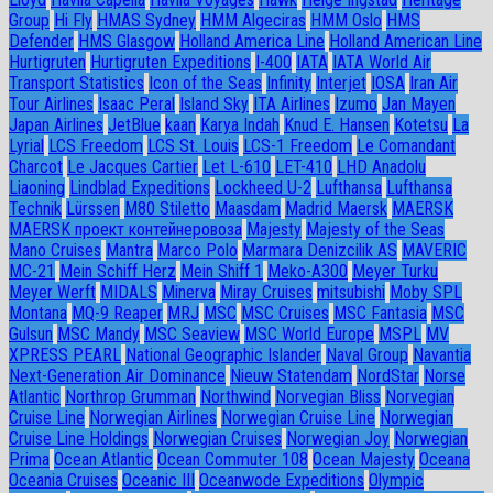
Group
Hi Fly
HMAS Sydney
HMM Algeciras
HMM Oslo
HMS
Defender
HMS Glasgow
Holland America Line
Holland American Line
Hurtigruten
Hurtigruten Expeditions
I-400
IATA
IATA World Air
Transport Statistics
Icon of the Seas
Infinity
Interjet
IOSA
Iran Air
Tour Airlines
Isaac Peral
Island Sky
ITA Airlines
Izumo
Jan Mayen
Japan Airlines
JetBlue
kaan
Karya Indah
Knud E. Hansen
Kotetsu
La
Lyrial
LCS Freedom
LCS St. Louis
LCS-1 Freedom
Le Comandant
Charcot
Le Jacques Cartier
Let L-610
LET-410
LHD Anadolu
Liaoning
Lindblad Expeditions
Lockheed U-2
Lufthansa
Lufthansa
Technik
Lürssen
M80 Stiletto
Maasdam
Madrid Maersk
MAERSK
MAERSK проект контейнеровоза
Majesty
Majesty of the Seas
Mano Cruises
Mantra
Marco Polo
Marmara Denizcilik AS
MAVERIC
MC-21
Mein Schiff Herz
Mein Shiff 1
Meko-A300
Meyer Turku
Meyer Werft
MIDALS
Minerva
Miray Cruises
mitsubishi
Moby SPL
Montana
MQ-9 Reaper
MRJ
MSC
MSC Cruises
MSC Fantasia
MSC
Gulsun
MSC Mandy
MSC Seaview
MSC World Europe
MSPL
MV
XPRESS PEARL
National Geographic Islander
Naval Group
Navantia
Next-Generation Air Dominance
Nieuw Statendam
NordStar
Norse
Atlantic
Northrop Grumman
Northwind
Norvegian Bliss
Norvegian
Cruise Line
Norwegian Airlines
Norwegian Cruise Line
Norwegian
Cruise Line Holdings
Norwegian Cruises
Norwegian Joy
Norwegian
Prima
Ocean Atlantic
Ocean Commuter 108
Ocean Majesty
Oceana
Oceania Cruises
Oceanic III
Oceanwode Expeditions
Olympic