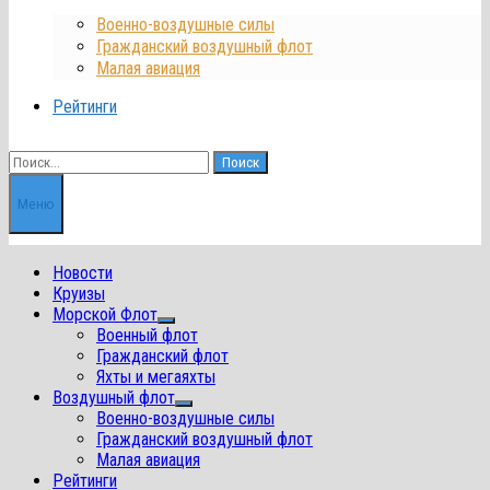
Военно-воздушные силы
Гражданский воздушный флот
Малая авиация
Рейтинги
Найти:
Меню
Новости
Круизы
Морской Флот
Показать
Военный флот
подменю
Гражданский флот
Яхты и мегаяхты
Воздушный флот
Показать
Военно-воздушные силы
подменю
Гражданский воздушный флот
Малая авиация
Рейтинги