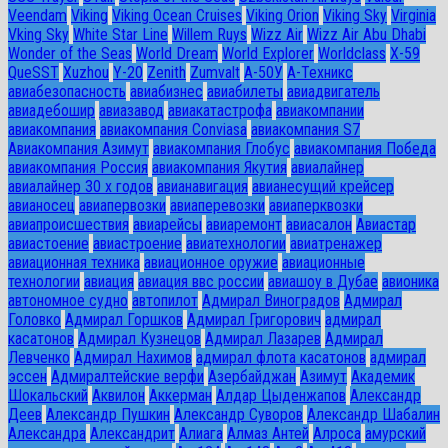
Veendam
Viking
Viking Ocean Cruises
Viking Orion
Viking Sky
Virginia
Vking Sky
White Star Line
Willem Ruys
Wizz Air
Wizz Air Abu Dhabi
Wonder of the Seas
World Dream
World Explorer
Worldclass
X-59
QueSST
Xuzhou
Y-20
Zenith
Zumvalt
А-50У
А-Техникс
авиабезопасность
авиабизнес
авиабилеты
авиадвигатель
авиадебошир
авиазавод
авиакатастрофа
авиакомпании
авиакомпания
авиакомпания Conviasa
авиакомпания S7
Авиакомпания Азимут
авиакомпания Глобус
авиакомпания Победа
авиакомпания Россия
авиакомпания Якутия
авиалайнер
авиалайнер 30 х годов
авианавигация
авианесущий крейсер
авианосец
авиапервозки
авиаперевозки
авиаперквозки
авиапроисшествия
авиарейсы
авиаремонт
авиасалон
Авиастар
авиастоение
авиастроение
авиатехнологии
авиатренажер
авиационная техника
авиационное оружие
авиационные
технологии
авиация
авиация ввс россии
авиашоу в Дубае
авионика
автономное судно
автопилот
Адмирал Виноградов
Адмирал
Головко
Адмирал Горшков
Адмирал Григорович
адмирал
касатонов
Адмирал Кузнецов
Адмирал Лазарев
Адмирал
Левченко
Адмирал Нахимов
адмирал флота касатонов
адмирал
эссен
Адмиралтейские верфи
Азербайджан
Азимут
Академик
Шокальский
Аквилон
Аккерман
Алдар Цыденжапов
Александр
Деев
Александр Пушкин
Александр Суворов
Александр Шабалин
Александра
Александрит
Алиага
Алмаз Антей
Алроса
амурский