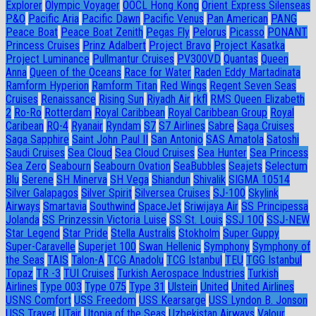
Explorer
Olympic Voyager
OOCL Hong Kong
Orient Express Silenseas
P&O
Pacific Aria
Pacific Dawn
Pacific Venus
Pan American
PANG
Peace Boat
Peace Boat Zenith
Pegas Fly
Pelorus
Picasso
PONANT
Princess Cruises
Prinz Adalbert
Project Bravo
Project Kasatka
Project Luminance
Pullmantur Cruises
PV300VD
Quantas
Queen
Anna
Queen of the Oceans
Race for Water
Raden Eddy Martadinata
Ramform Hyperion
Ramform Titan
Red Wings
Regent Seven Seas
Cruises
Renaissance
Rising Sun
Riyadh Air
rkfl
RMS Queen Elizabeth
2
Ro-Ro
Rotterdam
Royal Caribbean
Royal Caribbean Group
Royal
Caribean
RQ-4
Ryanair
Ryndam
S7
S7 Airlines
Sabre
Saga Cruises
Saga Sapphire
Saint John Paul II
San Antonio
SAS Amatola
Satoshi
Saudi Cruises
Sea Cloud
Sea Cloud Cruises
Sea Hunter
Sea Princess
Sea Zero
Seabourn
Seabourn Ovation
SeaBubbles
Seajets
Selectum
Blu
Serene
SH Minerva
SH Vega
Shiandun
Shivalik
SIGMA 10514
Silver Galapagos
Silver Spirit
Silversea Cruises
SJ-100
Skylink
Airways
Smartavia
Southwind
SpaceJet
Sriwijaya Air
SS Principessa
Jolanda
SS Prinzessin Victoria Luise
SS St. Louis
SSJ 100
SSJ-NEW
Star Legend
Star Pride
Stella Australis
Stokholm
Super Guppy
Super-Caravelle
Superjet 100
Swan Hellenic
Symphony
Symphony of
the Seas
TAIS
Talon-A
TCG Anadolu
TCG Istanbul
TEU
TGG Istanbul
Topaz
TR -3
TUI Cruises
Turkish Aerospace Industries
Turkish
Airlines
Type 003
Type 075
Type 31
Ulstein
United
United Airlines
USNS Comfort
USS Freedom
USS Kearsarge
USS Lyndon B. Jonson
USS Trayer
UTair
Utopia of the Seas
Uzbekistan Airways
Valour