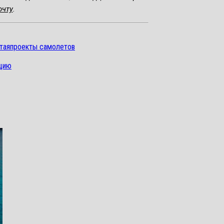
очту
.
тая
проекты самолетов
ацию