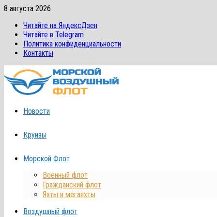
Перейти
8 августа 2026
к
Читайте на ЯндексДзен
содержимому
Читайте в Telegram
Политика конфиденциальности
Контакты
Новости
Круизы
Морской Флот
Военный флот
Гражданский флот
Яхты и мегаяхты
Воздушный флот