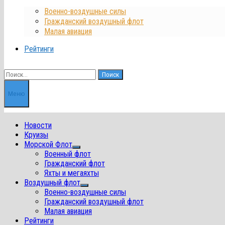
Военно-воздушные силы
Гражданский воздушный флот
Малая авиация
Рейтинги
Найти:
Меню
Новости
Круизы
Морской Флот
Показать
Военный флот
подменю
Гражданский флот
Яхты и мегаяхты
Воздушный флот
Показать
Военно-воздушные силы
подменю
Гражданский воздушный флот
Малая авиация
Рейтинги