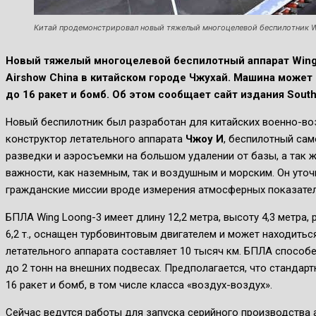
Китай продемонстрировал новый тяжелый многоцелевой беспилотник Win
Новый тяжелый многоцелевой беспилотный аппарат Wing
Airshow China в китайском городе Чжухай. Машина может
до 16 ракет и бомб. Об этом сообщает сайт издания South 
Новый беспилотник был разработан для китайских военно-во
конструктор летательного аппарата
Чжоу И
, беспилотный са
разведки и аэросъемки на большом удалении от базы, а так 
важности, как наземным, так и воздушным и морским. Он уто
гражданские миссии вроде измерения атмосферных показател
БПЛА Wing Loong-3 имеет длину 12,2 метра, высоту 4,3 метра,
6,2 т., оснащен турбовинтовым двигателем и может находиться
летательного аппарата составляет 10 тысяч км. БПЛА способен
до 2 тонн на внешних подвесах. Предполагается, что стандар
16 ракет и бомб, в том числе класса «воздух-воздух».
Сейчас ведутся работы для запуска серийного производства 