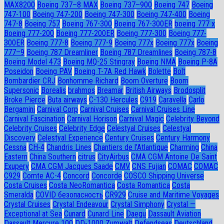
MAX8200
Boeing 737–8 MAX
Boeing 737–900
Boeing 747
Boeing
747-100
Boeing 747-200
Boeing 747-300
Boeing 747-400
Boeing
747-8
Boeing 757
Boeing 767-300
Boeing 767-300ER
boeing 777 x
Boeing 777-200
Boeing 777-200ER
Boeing 777-300
Boeing 777-
300ER
Boeing 777-8
Boeing 777-9
Boeing 777x
Boeing 777х
Boeing
777–9
Boeing 787 Dreamliner
Boeing 787 Dreamlines
Boeing 787-8
Boeing Model 473
Boeing MQ-25 Stingray
Boeing NMA
Boeing P-8A
Poseidon
Boeing PAV
Boeing T-7A Red Hawk
Bolette
Bolt
Bombardier CRJ
Bonhomme Richard
Boom Overture
Boom
Supersonic
Borealis
brahmos
Breamar
British Airways
Brodosplit
Broke Pierce
Buta airways
C-130 Hercules
C919
Caravella
Carlo
Bergamini
Carnival Corp
Carnival Cruises
Carnival Cruises Line
Carnival Fascination
Carnival Horison
Carnival Magic
Celebrity Beyond
Celebrity Cruises
Celebrity Edge
Celestyal Cruises
Celestyal
Discovery
Celestyal Experience
Century Cruises
Century Harmony
Cessna
CH-4
Chandris Lines
Chantiers de l’Atlantique
Charming
China
Eastern
China Southern
citrus
CityAirbus
CMA CGM Antoine De Saint
Exupery
CMA CGM Jacques Saade
CMV
CNS Fujian
COMAC
COMAC
C929
Comte AC-4
Concord
Concorde
COSCO Shipping Universe
Costa Cruises
Costa NeoRomantica
Costa Romantica
Costa
Smeralda
COVID безопасность
CR929
Cruise and Maritime Voyages
Crystal Cruises
Crystal Endeavour
Crystal Simphony
Crystal —
Exceptional at Sea
Cunard
Cunard Line
Daegu
Dassault Aviation
Dassault Mercure 100
DD-1000 Zumwalt
Defendseas
Deutschland