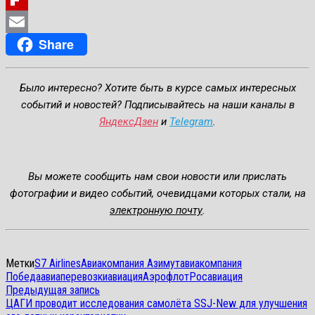
Flipboard
Share
Email
Было интересно? Хотите быть в курсе самых интересных
событий и новостей? Подписывайтесь на наши каналы в
ЯндексДзен
и
Telegram
.
Вы можете сообщить нам свои новости или прислать
фотографии и видео событий, очевидцами которых стали, на
электронную почту
.
Метки
S7 Airlines
Авиакомпания Азимут
авиакомпания
Победа
авиаперевозки
авиация
Аэрофлот
Росавиация
Навигация
Предыдущая
Предыдущая запись
запись:
ЦАГИ проводит исследования самолёта SSJ-New для улучшения
по