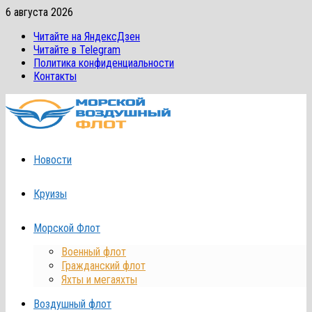
Перейти
6 августа 2026
к
Читайте на ЯндексДзен
содержимому
Читайте в Telegram
Политика конфиденциальности
Контакты
Новости
Круизы
Морской Флот
Военный флот
Гражданский флот
Яхты и мегаяхты
Воздушный флот