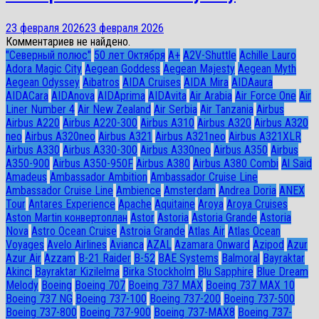
23 февраля 2026
23 февраля 2026
Комментариев не найдено.
"Северный полюс"
50 лет Октября
A+
A2V-Shuttle
Achille Lauro
Adora Magic City
Aegean Goddess
Aegean Majesty
Aegean Myth
Aegean Odyssey
Aibatros
AIDA Cruises
AIDA Mira
AIDAaura
AIDACara
AIDAnova
AIDAprima
AIDAvita
Air Arabia
Air Force One
Air
Liner Number 4
Air New Zealand
Air Serbia
Air Tanzania
Airbus
Airbus A220
Airbus A220-300
Airbus A310
Airbus A320
Airbus A320
neo
Airbus A320neo
Airbus A321
Airbus A321neo
Airbus A321XLR
Airbus A330
Airbus A330-300
Airbus A330neo
Airbus A350
Airbus
A350-900
Airbus A350-950F
Airbus A380
Airbus A380 Combi
Al Said
Amadeus
Ambassador Ambition
Ambassador Cruise Line
Ambassador Сruise Line
Ambience
Amsterdam
Andrea Doria
ANEX
Tour
Antares Experience
Apache
Aquitaine
Aroya
Aroya Cruises
Aston Martin конвертоплан
Astor
Astoria
Astoria Grande
Astoria
Nova
Astro Ocean Cruise
Astroia Grande
Atlas Air
Atlas Ocean
Voyages
Avelo Airlines
Avianca
AZAL
Azamara Onward
Azipod
Azur
Azur Air
Azzam
B-21 Raider
B-52
BAE Systems
Balmoral
Bayraktar
Akinci
Bayraktar Kizilelma
Birka Stockholm
Blu Sapphire
Blue Dream
Melody
Boeing
Boeing 707
Boeing 737 MAX
Boeing 737 MAX 10
Boeing 737 NG
Boeing 737-100
Boeing 737-200
Boeing 737-500
Boeing 737-800
Boeing 737-900
Boeing 737-MAX8
Boeing 737-