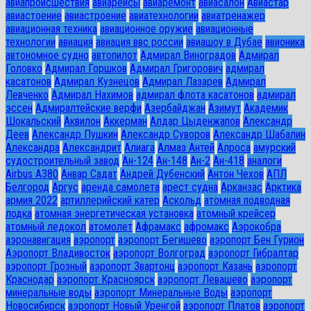
авиапроисшествия
авиарейсы
авиаремонт
авиасалон
Авиастар
авиастоение
авиастроение
авиатехнологии
авиатренажер
авиационная техника
авиационное оружие
авиационные
технологии
авиация
авиация ввс россии
авиашоу в Дубае
авионика
автономное судно
автопилот
Адмирал Виноградов
Адмирал
Головко
Адмирал Горшков
Адмирал Григорович
адмирал
касатонов
Адмирал Кузнецов
Адмирал Лазарев
Адмирал
Левченко
Адмирал Нахимов
адмирал флота касатонов
адмирал
эссен
Адмиралтейские верфи
Азербайджан
Азимут
Академик
Шокальский
Аквилон
Аккерман
Алдар Цыденжапов
Александр
Деев
Александр Пушкин
Александр Суворов
Александр Шабалин
Александра
Александрит
Алиага
Алмаз Антей
Алроса
амурский
судостроительный завод
Ан-124
Ан-148
Ан-2
Ан-418
аналоги
Airbus A380
Анвар Садат
Андрей Дубенский
Антон Чехов
АПЛ
Белгород
Аргус
аренда самолета
арест судна
Арканзас
Арктика
армия 2022
артиллерийский катер
Аскольд
атомная подводная
лодка
атомная энергетическая установка
атомный крейсер
атомный ледокол
атомолет
Афрамакс
афромакс
Аэрокобра
аэронавигация
аэропорт
аэропорт Бегишево
аэропорт Бен Гурион
Аэропорт Владивосток
аэропорт Волгоград
аэропорт Гибралтар
аэропорт Грозный
аэропорт Звартонц
аэропорт Казань
аэропорт
Краснодар
аэропорт Красноярск
аэропорт Левашево
аэропорт
минеральные воды
аэропорт Минеральные Воды
аэропорт
Новосибирск
аэропорт Новый Уренгой
аэропорт Платов
аэропорт