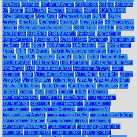
Sea Zero
Seabourn
Seabourn Ovation
SeaBubbles
Seajets
Selectum
Blu
Serene
SH Minerva
SH Vega
Shiandun
Shivalik
SIGMA 10514
Silver Galapagos
Silver Spirit
Silversea Cruises
SJ-100
Skylink
Airways
Smartavia
Southwind
SpaceJet
Sriwijaya Air
SS Principessa
Jolanda
SS Prinzessin Victoria Luise
SS St. Louis
SSJ 100
SSJ-NEW
Star Legend
Star Pride
Stella Australis
Stokholm
Super Guppy
Super-Caravelle
Superjet 100
Swan Hellenic
Symphony
Symphony of
the Seas
TAIS
Talon-A
TCG Anadolu
TCG Istanbul
TEU
TGG Istanbul
Topaz
TR -3
TUI Cruises
Turkish Aerospace Industries
Turkish
Airlines
Type 003
Type 075
Type 31
Ulstein
United
United Airlines
USNS Comfort
USS Freedom
USS Kearsarge
USS Lyndon B. Jonson
USS Trayer
UTair
Utopia of the Seas
Uzbekistan Airways
Valour
Veendam
Viking
Viking Ocean Cruises
Viking Orion
Viking Sky
Virginia
Vking Sky
White Star Line
Willem Ruys
Wizz Air
Wizz Air Abu Dhabi
Wonder of the Seas
World Dream
World Explorer
Worldclass
X-59
QueSST
Xuzhou
Y-20
Zenith
Zumvalt
А-50У
А-Техникс
авиабезопасность
авиабизнес
авиабилеты
авиадвигатель
авиадебошир
авиазавод
авиакатастрофа
авиакомпании
авиакомпания
авиакомпания Conviasa
авиакомпания S7
Авиакомпания Азимут
авиакомпания Глобус
авиакомпания Победа
авиакомпания Россия
авиакомпания Якутия
авиалайнер
авиалайнер 30 х годов
авианавигация
авианесущий крейсер
авианосец
авиапервозки
авиаперевозки
авиаперквозки