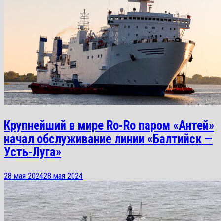
Крупнейший в мире Ro-Ro паром «Антей»
начал обслуживание линии «Балтийск —
Усть-Луга»
28 мая 2024
28 мая 2024