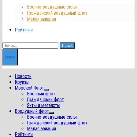
Военно-воздушные силы
Гражданский воздушный флот
Малая авиация
Рейтинги
Найти:
Меню
Новости
Круизы
Морской Флот
Показать
Военный флот
подменю
Гражданский флот
Яхты и мегаяхты
Воздушный флот
Показать
Военно-воздушные силы
подменю
Гражданский воздушный флот
Малая авиация
Рейтинги