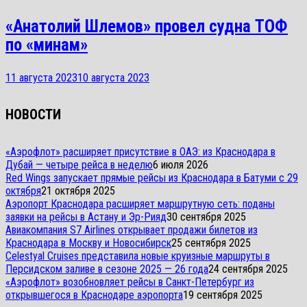
«Анатолий Шлемов» провел судна ТОФ
по «минам»
11 августа 2023
10 августа 2023
НОВОСТИ
«Аэрофлот» расширяет присутствие в ОАЭ: из Краснодара в
Дубай — четыре рейса в неделю
6 июля 2026
Red Wings запускает прямые рейсы из Краснодара в Батуми с 29
октября
21 октября 2025
Аэропорт Краснодара расширяет маршрутную сеть: поданы
заявки на рейсы в Астану и Эр-Рияд
30 сентября 2025
Авиакомпания S7 Airlines открывает продажи билетов из
Краснодара в Москву и Новосибирск
25 сентября 2025
Celestyal Cruises представила новые круизные маршруты в
Персидском заливе в сезоне 2025 — 26 года
24 сентября 2025
«Аэрофлот» возобновляет рейсы в Санкт-Петербург из
открывшегося в Краснодаре аэропорта
19 сентября 2025