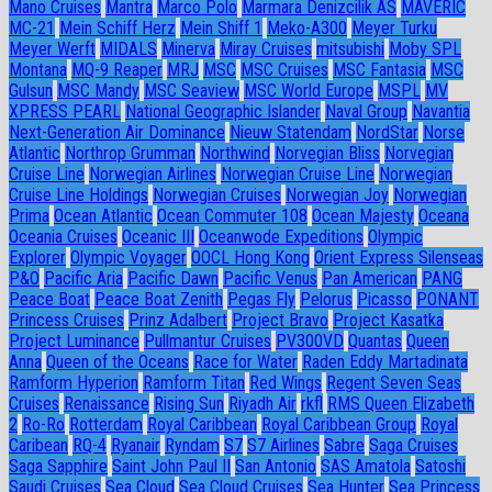
Mano Cruises
Mantra
Marco Polo
Marmara Denizcilik AS
MAVERIC
MC-21
Mein Schiff Herz
Mein Shiff 1
Meko-A300
Meyer Turku
Meyer Werft
MIDALS
Minerva
Miray Cruises
mitsubishi
Moby SPL
Montana
MQ-9 Reaper
MRJ
MSC
MSC Cruises
MSC Fantasia
MSC
Gulsun
MSC Mandy
MSC Seaview
MSC World Europe
MSPL
MV
XPRESS PEARL
National Geographic Islander
Naval Group
Navantia
Next-Generation Air Dominance
Nieuw Statendam
NordStar
Norse
Atlantic
Northrop Grumman
Northwind
Norvegian Bliss
Norvegian
Cruise Line
Norwegian Airlines
Norwegian Cruise Line
Norwegian
Cruise Line Holdings
Norwegian Cruises
Norwegian Joy
Norwegian
Prima
Ocean Atlantic
Ocean Commuter 108
Ocean Majesty
Oceana
Oceania Cruises
Oceanic III
Oceanwode Expeditions
Olympic
Explorer
Olympic Voyager
OOCL Hong Kong
Orient Express Silenseas
P&O
Pacific Aria
Pacific Dawn
Pacific Venus
Pan American
PANG
Peace Boat
Peace Boat Zenith
Pegas Fly
Pelorus
Picasso
PONANT
Princess Cruises
Prinz Adalbert
Project Bravo
Project Kasatka
Project Luminance
Pullmantur Cruises
PV300VD
Quantas
Queen
Anna
Queen of the Oceans
Race for Water
Raden Eddy Martadinata
Ramform Hyperion
Ramform Titan
Red Wings
Regent Seven Seas
Cruises
Renaissance
Rising Sun
Riyadh Air
rkfl
RMS Queen Elizabeth
2
Ro-Ro
Rotterdam
Royal Caribbean
Royal Caribbean Group
Royal
Caribean
RQ-4
Ryanair
Ryndam
S7
S7 Airlines
Sabre
Saga Cruises
Saga Sapphire
Saint John Paul II
San Antonio
SAS Amatola
Satoshi
Saudi Cruises
Sea Cloud
Sea Cloud Cruises
Sea Hunter
Sea Princess