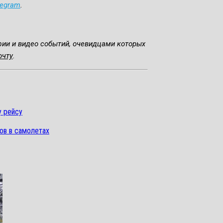
legram
.
фии и видео событий, очевидцами которых
очту
.
у рейсу
ов в самолетах