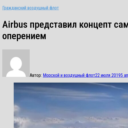
Гражданский воздушный флот
Airbus представил концепт са
оперением
Автор:
Морской и воздушный флот
22 июля 2019
5 а