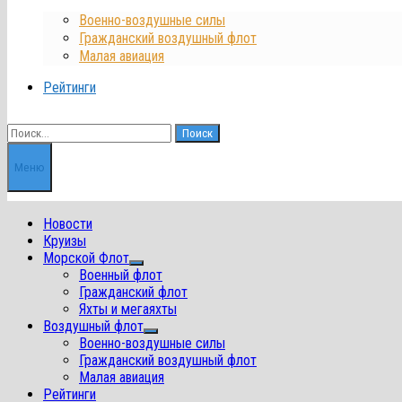
Военно-воздушные силы
Гражданский воздушный флот
Малая авиация
Рейтинги
Найти:
Меню
Новости
Круизы
Морской Флот
Показать
Военный флот
подменю
Гражданский флот
Яхты и мегаяхты
Воздушный флот
Показать
Военно-воздушные силы
подменю
Гражданский воздушный флот
Малая авиация
Рейтинги