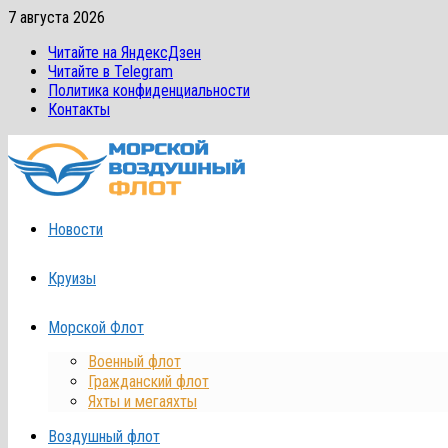
Перейти
7 августа 2026
к
Читайте на ЯндексДзен
содержимому
Читайте в Telegram
Политика конфиденциальности
Контакты
Новости
Круизы
Морской Флот
Военный флот
Гражданский флот
Яхты и мегаяхты
Воздушный флот