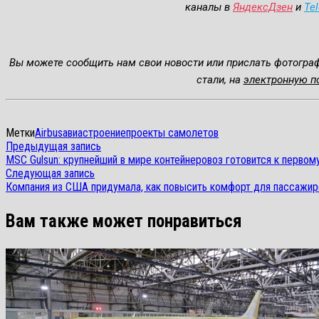
каналы в
ЯндексДзен
и
Te
Вы можете сообщить нам свои новости или прислать фотогра
стали, на
электронную п
Метки
Airbus
авиастроение
проекты самолетов
Навигация
Предыдущая
Предыдущая запись
запись:
MSC Gulsun: крупнейший в мире контейнеровоз готовится к первом
по
Следующая
Следующая запись
запись:
записям
Компания из США придумала, как повысить комфорт для пассажир
Вам также может понравиться