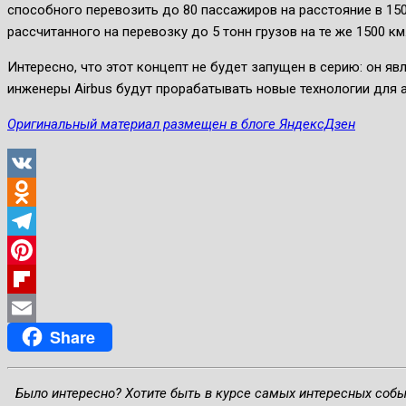
способного перевозить до 80 пассажиров на расстояние в 150
рассчитанного на перевозку до 5 тонн грузов на те же 1500 км
Интересно, что этот концепт не будет запущен в серию: он я
инженеры Airbus будут прорабатывать новые технологии для 
Оригинальный материал размещен в блоге ЯндексДзен
VK
Odnoklassniki
Telegram
Pinterest
Flipboard
Share
Email
Было интересно? Хотите быть в курсе самых интересных соб