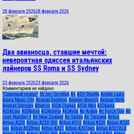
28 февраля 2026
28 февраля 2026
Два авианосца, ставшие мечтой:
невероятная одиссея итальянских
лайнеров SS Roma и SS Sydney
23 февраля 2026
23 февраля 2026
Комментариев не найдено.
"Северный полюс"
50 лет Октября
A+
A2V-Shuttle
Achille Lauro
Adora Magic City
Aegean Goddess
Aegean Majesty
Aegean Myth
Aegean Odyssey
Aibatros
AIDA Cruises
AIDA Mira
AIDAaura
AIDACara
AIDAnova
AIDAprima
AIDAvita
Air Arabia
Air Force One
Air
Liner Number 4
Air New Zealand
Air Serbia
Air Tanzania
Airbus
Airbus A220
Airbus A220-300
Airbus A310
Airbus A320
Airbus A320
neo
Airbus A320neo
Airbus A321
Airbus A321neo
Airbus A321XLR
Airbus A330
Airbus A330-300
Airbus A330neo
Airbus A350
Airbus