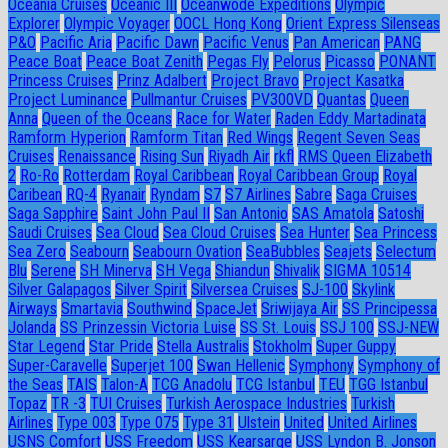
Oceania Cruises
Oceanic III
Oceanwode Expeditions
Olympic
Explorer
Olympic Voyager
OOCL Hong Kong
Orient Express Silenseas
P&O
Pacific Aria
Pacific Dawn
Pacific Venus
Pan American
PANG
Peace Boat
Peace Boat Zenith
Pegas Fly
Pelorus
Picasso
PONANT
Princess Cruises
Prinz Adalbert
Project Bravo
Project Kasatka
Project Luminance
Pullmantur Cruises
PV300VD
Quantas
Queen
Anna
Queen of the Oceans
Race for Water
Raden Eddy Martadinata
Ramform Hyperion
Ramform Titan
Red Wings
Regent Seven Seas
Cruises
Renaissance
Rising Sun
Riyadh Air
rkfl
RMS Queen Elizabeth
2
Ro-Ro
Rotterdam
Royal Caribbean
Royal Caribbean Group
Royal
Caribean
RQ-4
Ryanair
Ryndam
S7
S7 Airlines
Sabre
Saga Cruises
Saga Sapphire
Saint John Paul II
San Antonio
SAS Amatola
Satoshi
Saudi Cruises
Sea Cloud
Sea Cloud Cruises
Sea Hunter
Sea Princess
Sea Zero
Seabourn
Seabourn Ovation
SeaBubbles
Seajets
Selectum
Blu
Serene
SH Minerva
SH Vega
Shiandun
Shivalik
SIGMA 10514
Silver Galapagos
Silver Spirit
Silversea Cruises
SJ-100
Skylink
Airways
Smartavia
Southwind
SpaceJet
Sriwijaya Air
SS Principessa
Jolanda
SS Prinzessin Victoria Luise
SS St. Louis
SSJ 100
SSJ-NEW
Star Legend
Star Pride
Stella Australis
Stokholm
Super Guppy
Super-Caravelle
Superjet 100
Swan Hellenic
Symphony
Symphony of
the Seas
TAIS
Talon-A
TCG Anadolu
TCG Istanbul
TEU
TGG Istanbul
Topaz
TR -3
TUI Cruises
Turkish Aerospace Industries
Turkish
Airlines
Type 003
Type 075
Type 31
Ulstein
United
United Airlines
USNS Comfort
USS Freedom
USS Kearsarge
USS Lyndon B. Jonson