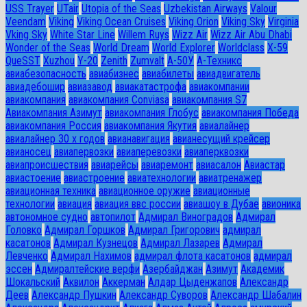
USS Trayer
UTair
Utopia of the Seas
Uzbekistan Airways
Valour
Veendam
Viking
Viking Ocean Cruises
Viking Orion
Viking Sky
Virginia
Vking Sky
White Star Line
Willem Ruys
Wizz Air
Wizz Air Abu Dhabi
Wonder of the Seas
World Dream
World Explorer
Worldclass
X-59
QueSST
Xuzhou
Y-20
Zenith
Zumvalt
А-50У
А-Техникс
авиабезопасность
авиабизнес
авиабилеты
авиадвигатель
авиадебошир
авиазавод
авиакатастрофа
авиакомпании
авиакомпания
авиакомпания Conviasa
авиакомпания S7
Авиакомпания Азимут
авиакомпания Глобус
авиакомпания Победа
авиакомпания Россия
авиакомпания Якутия
авиалайнер
авиалайнер 30 х годов
авианавигация
авианесущий крейсер
авианосец
авиапервозки
авиаперевозки
авиаперквозки
авиапроисшествия
авиарейсы
авиаремонт
авиасалон
Авиастар
авиастоение
авиастроение
авиатехнологии
авиатренажер
авиационная техника
авиационное оружие
авиационные
технологии
авиация
авиация ввс россии
авиашоу в Дубае
авионика
автономное судно
автопилот
Адмирал Виноградов
Адмирал
Головко
Адмирал Горшков
Адмирал Григорович
адмирал
касатонов
Адмирал Кузнецов
Адмирал Лазарев
Адмирал
Левченко
Адмирал Нахимов
адмирал флота касатонов
адмирал
эссен
Адмиралтейские верфи
Азербайджан
Азимут
Академик
Шокальский
Аквилон
Аккерман
Алдар Цыденжапов
Александр
Деев
Александр Пушкин
Александр Суворов
Александр Шабалин