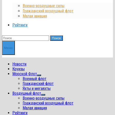
Военно-воздушные силы
Гражданский воздушный флот
Малая авиация
Рейтинги
Найти:
Меню
Новости
Круизы
Морской Флот
Показать
Военный флот
подменю
Гражданский флот
Яхты и мегаяхты
Воздушный флот
Показать
Военно-воздушные силы
подменю
Гражданский воздушный флот
Малая авиация
Рейтинги