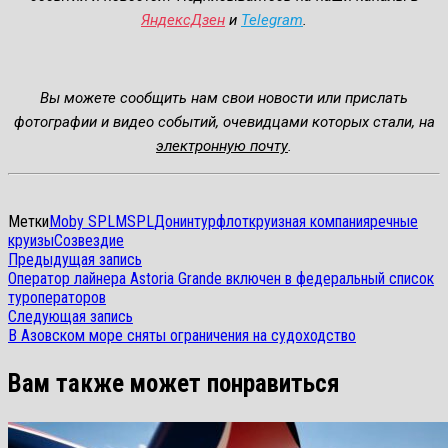
ЯндексДзен
и
Telegram
.
Вы можете сообщить нам свои новости или прислать
фотографии и видео событий, очевидцами которых стали, на
электронную почту
.
Метки
Moby SPL
MSPL
Донинтурфлот
круизная компания
речные
круизы
Созвездие
Навигация
Предыдущая
Предыдущая запись
запись:
Оператор лайнера Astoria Grande включен в федеральный список
по
туроператоров
Следующая
записям
Следующая запись
запись:
В Азовском море сняты ограничения на судоходство
Вам также может понравиться