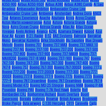
A350-900
Airbus A350-950F
Airbus A380
Airbus A380 Combi
Al Said
Amadeus
Ambassador Ambition
Ambassador Cruise Line
Ambassador Сruise Line
Ambience
Amsterdam
Andrea Doria
ANEX
Tour
Antares Experience
Apache
Aquitaine
Aroya
Aroya Cruises
Aston Martin конвертоплан
Astor
Astoria
Astoria Grande
Astoria
Nova
Astro Ocean Cruise
Astroia Grande
Atlas Air
Atlas Ocean
Voyages
Avelo Airlines
Avianca
AZAL
Azamara Onward
Azipod
Azur
Azur Air
Azzam
B-21 Raider
B-52
BAE Systems
Balmoral
Bayraktar
Akinci
Bayraktar Kizilelma
Birka Stockholm
Blu Sapphire
Blue Dream
Melody
Boeing
Boeing 707
Boeing 737 MAX
Boeing 737 MAX 10
Boeing 737 NG
Boeing 737-100
Boeing 737-200
Boeing 737-500
Boeing 737-800
Boeing 737-900
Boeing 737-MAX8
Boeing 737-
MAX8200
Boeing 737–8 MAX
Boeing 737–900
Boeing 747
Boeing
747-100
Boeing 747-200
Boeing 747-300
Boeing 747-400
Boeing
747-8
Boeing 757
Boeing 767-300
Boeing 767-300ER
boeing 777 x
Boeing 777-200
Boeing 777-200ER
Boeing 777-300
Boeing 777-
300ER
Boeing 777-8
Boeing 777-9
Boeing 777x
Boeing 777х
Boeing
777–9
Boeing 787 Dreamliner
Boeing 787 Dreamlines
Boeing 787-8
Boeing Model 473
Boeing MQ-25 Stingray
Boeing NMA
Boeing P-8A
Poseidon
Boeing PAV
Boeing T-7A Red Hawk
Bolette
Bolt
Bombardier CRJ
Bonhomme Richard
Boom Overture
Boom
Supersonic
Borealis
brahmos
Breamar
British Airways
Brodosplit
Broke Pierce
Buta airways
C-130 Hercules
C919
Caravella
Carlo