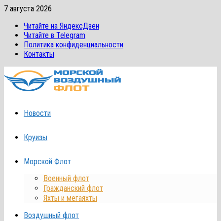
Перейти
7 августа 2026
к
Читайте на ЯндексДзен
содержимому
Читайте в Telegram
Политика конфиденциальности
Контакты
Новости
Круизы
Морской Флот
Военный флот
Гражданский флот
Яхты и мегаяхты
Воздушный флот