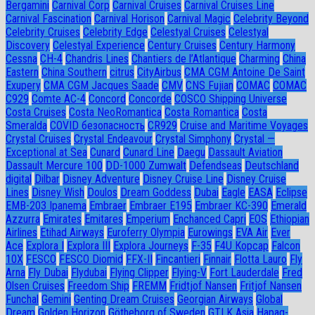
Bergamini
Carnival Corp
Carnival Cruises
Carnival Cruises Line
Carnival Fascination
Carnival Horison
Carnival Magic
Celebrity Beyond
Celebrity Cruises
Celebrity Edge
Celestyal Cruises
Celestyal
Discovery
Celestyal Experience
Century Cruises
Century Harmony
Cessna
CH-4
Chandris Lines
Chantiers de l’Atlantique
Charming
China
Eastern
China Southern
citrus
CityAirbus
CMA CGM Antoine De Saint
Exupery
CMA CGM Jacques Saade
CMV
CNS Fujian
COMAC
COMAC
C929
Comte AC-4
Concord
Concorde
COSCO Shipping Universe
Costa Cruises
Costa NeoRomantica
Costa Romantica
Costa
Smeralda
COVID безопасность
CR929
Cruise and Maritime Voyages
Crystal Cruises
Crystal Endeavour
Crystal Simphony
Crystal —
Exceptional at Sea
Cunard
Cunard Line
Daegu
Dassault Aviation
Dassault Mercure 100
DD-1000 Zumwalt
Defendseas
Deutschland
digital
Dilbar
Disney Adventure
Disney Cruise Line
Disney Cruise
Lines
Disney Wish
Doulos
Dream Goddess
Dubai
Eagle
EASA
Eclipse
EMB-203 Ipanema
Embraer
Embraer E195
Embraer KC-390
Emerald
Azzurra
Emirates
Emitares
Emperium
Enchanced Capri
EOS
Ethiopian
Airlines
Etihad Airways
Euroferry Olympia
Eurowings
EVA Air
Ever
Ace
Explora I
Explora III
Explora Journeys
F-35
F4U Корсар
Falcon
10X
FESCO
FESCO Diomid
FFX-II
Fincantieri
Finnair
Flotta Lauro
Fly
Arna
Fly Dubai
Flydubai
Flying Clipper
Flying-V
Fort Lauderdale
Fred
Olsen Cruises
Freedom Ship
FREMM
Fridtjof Nansen
Fritjof Nansen
Funchal
Gemini
Genting Dream Cruises
Georgian Airways
Global
Dream
Golden Horizon
Götheborg of Sweden
GTLK Asia
Hapag-