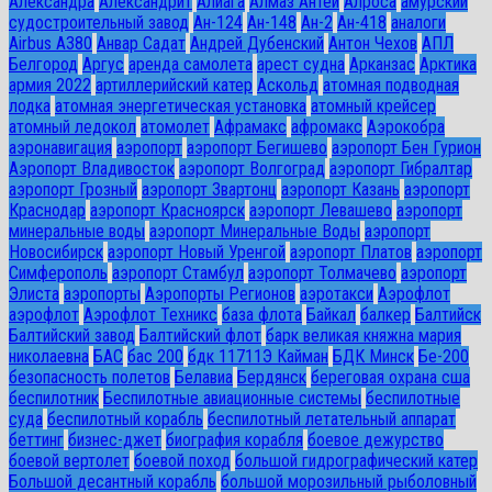
Александра
Александрит
Алиага
Алмаз Антей
Алроса
амурский
судостроительный завод
Ан-124
Ан-148
Ан-2
Ан-418
аналоги
Airbus A380
Анвар Садат
Андрей Дубенский
Антон Чехов
АПЛ
Белгород
Аргус
аренда самолета
арест судна
Арканзас
Арктика
армия 2022
артиллерийский катер
Аскольд
атомная подводная
лодка
атомная энергетическая установка
атомный крейсер
атомный ледокол
атомолет
Афрамакс
афромакс
Аэрокобра
аэронавигация
аэропорт
аэропорт Бегишево
аэропорт Бен Гурион
Аэропорт Владивосток
аэропорт Волгоград
аэропорт Гибралтар
аэропорт Грозный
аэропорт Звартонц
аэропорт Казань
аэропорт
Краснодар
аэропорт Красноярск
аэропорт Левашево
аэропорт
минеральные воды
аэропорт Минеральные Воды
аэропорт
Новосибирск
аэропорт Новый Уренгой
аэропорт Платов
аэропорт
Симферополь
аэропорт Стамбул
аэропорт Толмачево
аэропорт
Элиста
аэропорты
Аэропорты Регионов
аэротакси
Аэрофлот
аэрофлот
Аэрофлот Техникс
база флота
Байкал
балкер
Балтийск
Балтийский завод
Балтийский флот
барк великая княжна мария
николаевна
БАС
бас 200
бдк 11711Э Кайман
БДК Минск
Бе-200
безопасность полетов
Белавиа
Бердянск
береговая охрана сша
беспилотник
Беспилотные авиационные системы
беспилотные
суда
беспилотный корабль
беспилотный летательный аппарат
беттинг
бизнес-джет
биография корабля
боевое дежурство
боевой вертолет
боевой поход
большой гидрографический катер
Большой десантный корабль
большой морозильный рыболовный