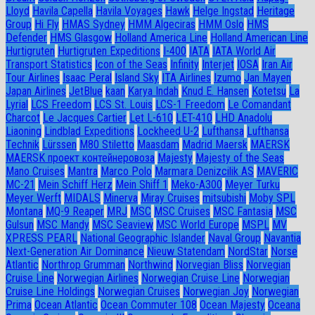
Lloyd
Havila Capella
Havila Voyages
Hawk
Helge Ingstad
Heritage
Group
Hi Fly
HMAS Sydney
HMM Algeciras
HMM Oslo
HMS
Defender
HMS Glasgow
Holland America Line
Holland American Line
Hurtigruten
Hurtigruten Expeditions
I-400
IATA
IATA World Air
Transport Statistics
Icon of the Seas
Infinity
Interjet
IOSA
Iran Air
Tour Airlines
Isaac Peral
Island Sky
ITA Airlines
Izumo
Jan Mayen
Japan Airlines
JetBlue
kaan
Karya Indah
Knud E. Hansen
Kotetsu
La
Lyrial
LCS Freedom
LCS St. Louis
LCS-1 Freedom
Le Comandant
Charcot
Le Jacques Cartier
Let L-610
LET-410
LHD Anadolu
Liaoning
Lindblad Expeditions
Lockheed U-2
Lufthansa
Lufthansa
Technik
Lürssen
M80 Stiletto
Maasdam
Madrid Maersk
MAERSK
MAERSK проект контейнеровоза
Majesty
Majesty of the Seas
Mano Cruises
Mantra
Marco Polo
Marmara Denizcilik AS
MAVERIC
MC-21
Mein Schiff Herz
Mein Shiff 1
Meko-A300
Meyer Turku
Meyer Werft
MIDALS
Minerva
Miray Cruises
mitsubishi
Moby SPL
Montana
MQ-9 Reaper
MRJ
MSC
MSC Cruises
MSC Fantasia
MSC
Gulsun
MSC Mandy
MSC Seaview
MSC World Europe
MSPL
MV
XPRESS PEARL
National Geographic Islander
Naval Group
Navantia
Next-Generation Air Dominance
Nieuw Statendam
NordStar
Norse
Atlantic
Northrop Grumman
Northwind
Norvegian Bliss
Norvegian
Cruise Line
Norwegian Airlines
Norwegian Cruise Line
Norwegian
Cruise Line Holdings
Norwegian Cruises
Norwegian Joy
Norwegian
Prima
Ocean Atlantic
Ocean Commuter 108
Ocean Majesty
Oceana